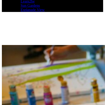
Learn2be
Sun Gardens
Esplanade View