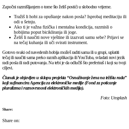
Započni razmišljanjem o tome što želiš postići u slobodno vrijeme.
Tražiš li hobi za opuštanje nakon posla? Isprobaj meditaciju ili
odi u šetnju.
Ako ti je važna fizička i mentalna kondicija, razmisli o
hobijima poput bicikliranja ili joge.
Želiš li naučiti nove vještine ili izazvati samu sebe? Prijavi se
na tečaj kuhanja ili uči svirati instrument.
Gotovo svaki od navedenih hobija možeš raditi sama ili u grupi, uplatiti
tečaj ili naučiti sama preko raznih aplikacija ili YouTuba, svladati novi jezik
radi posla ili radi putovanja. Na tebi je da odlučiš što preferiraš i koji su tvoji
ciljevi.
Članak je objavljen u sklopu projekta “Osnaživanje žena na tržištu rada”
koji sufinancira Agencija za elektroničke medije (Fond za poticanje
pluralizma i raznovrsnosti elektroničkih medija).
Foto: Unsplash
Share:
Share on: