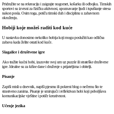
Pridružite se na rekreaciju i zaigrajte nogomet, košarku ili odbojku. Timskih
sportovi su izvrsni za fizičku aktivnost, upoznavanje ljudi i ispuštanje stresa
nakon posla. Osim toga, potiču timski duh i disciplinu u zabavnom
okruženju.
Hobiji koje možeš raditi kod kuće
U nastavku donosimo nekoliko hobija koji mogu poslužiti kao odlična
zabava kada želite ostati kod kuće.
Slagalice i društvene igre
Ako tražite kućni hobi, izazovite svoj um uz puzzle ili strateške društvene
igre. Idealne su za kišne dane i druženje s prijateljima i obitelji.
Pisanje
Zapiši misli u dnevnik, napiši pjesmu ili pokreni blog o nečemu što te
strastveno zanima. Pisanje je smirujući i reflektivan hobi koji poboljšava
komunikacijske vještine i potiče kreativnost.
Učenje jezika