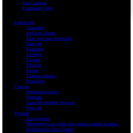
Sun Gardens
Esplanade View
Kategorije
Aktualno
Poslovni savjeti
Žene koje nas inspiriraju
Intervjui
Kolumne
Lifestyle
Ljepota
Zdravlje
Knjige
Tiskana izdanja
Promocije
Časopis
Prethodni brojevi
Pretplata
Naručite prijašnje brojeve
Press kit
Projekti
Žena godine
Mentorstvo kao oblik networkinga među ženama
Konferencija Her Capital