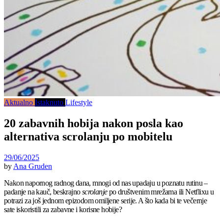
Aktualno
Istaknuto
Lifestyle
20 zabavnih hobija nakon posla kao
alternativa scrolanju po mobitelu
29/06/2025
by
Ana Gruden
Nakon napornog radnog dana, mnogi od nas upadaju u poznatu rutinu –
padanje na kauč, beskrajno
scrolanje
po društvenim mrežama ili Netflixu u
potrazi za još jednom epizodom omiljene serije. A što kada bi te večernje
sate iskoristili za zabavne i korisne hobije?