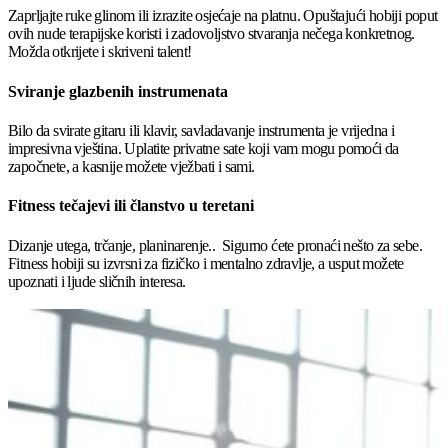
Zaprljajte ruke glinom ili izrazite osjećaje na platnu. Opuštajući hobiji poput
ovih nude terapijske koristi i zadovoljstvo stvaranja nečega konkretnog.
Možda otkrijete i skriveni talent!
Sviranje glazbenih instrumenata
Bilo da svirate gitaru ili klavir, savladavanje instrumenta je vrijedna i
impresivna vještina. Uplatite privatne sate koji vam mogu pomoći da
započnete, a kasnije možete vježbati i sami.
Fitness tečajevi ili članstvo u teretani
Dizanje utega, trčanje, planinarenje.. Sigurno ćete pronaći nešto za sebe.
Fitness hobiji su izvrsni za fizičko i mentalno zdravlje, a usput možete
upoznati i ljude sličnih interesa.