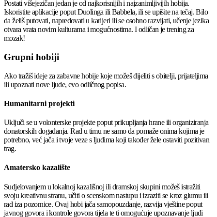
Postati višejezičan jedan je od najkorisnijih i najzanimljivijih hobija.
Iskoristite aplikacije poput Duolinga ili Babbela, ili se upišite na tečaj. Bilo
da želiš putovati, napredovati u karijeri ili se osobno razvijati, učenje jezika
otvara vrata novim kulturama i mogućnostima. I odličan je trening za
mozak!
Grupni hobiji
Ako tražiš ideje za zabavne hobije koje možeš dijeliti s obitelji, prijateljima
ili upoznati nove ljude, evo odličnog popisa.
Humanitarni projekti
Uključi se u volonterske projekte poput prikupljanja hrane ili organiziranja
donatorskih događanja. Rad u timu ne samo da pomaže onima kojima je
potrebno, već jača i tvoje veze s ljudima koji također žele ostaviti pozitivan
trag.
Amatersko kazalište
Sudjelovanjem u lokalnoj kazališnoj ili dramskoj skupini možeš istražiti
svoju kreativnu stranu, učiti o scenskom nastupu i izraziti se kroz glumu ili
rad iza pozornice. Ovaj hobi jača samopouzdanje, razvija vještine poput
javnog govora i kontrole govora tijela te ti omogućuje upoznavanje ljudi