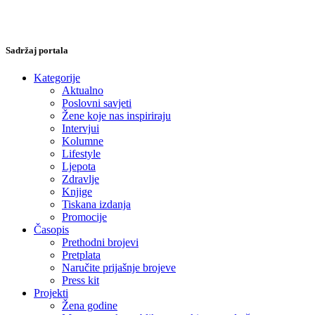
Sadržaj portala
Kategorije
Aktualno
Poslovni savjeti
Žene koje nas inspiriraju
Intervjui
Kolumne
Lifestyle
Ljepota
Zdravlje
Knjige
Tiskana izdanja
Promocije
Časopis
Prethodni brojevi
Pretplata
Naručite prijašnje brojeve
Press kit
Projekti
Žena godine