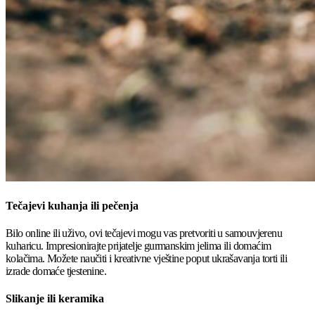
Tečajevi kuhanja ili pečenja
Bilo online ili uživo, ovi tečajevi mogu vas pretvoriti u samouvjerenu
kuharicu. Impresionirajte prijatelje gurmanskim jelima ili domaćim
kolačima. Možete naučiti i kreativne vještine poput ukrašavanja torti ili
izrade domaće tjestenine.
Slikanje ili keramika