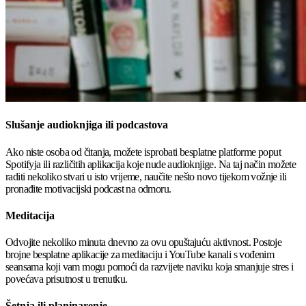
Slušanje audioknjiga ili podcastova
Ako niste osoba od čitanja, možete isprobati besplatne platforme poput
Spotifyja ili različitih aplikacija koje nude audioknjige. Na taj način možete
raditi nekoliko stvari u isto vrijeme, naučite nešto novo tijekom vožnje ili
pronađite motivacijski podcast na odmoru.
Meditacija
Odvojite nekoliko minuta dnevno za ovu opuštajuću aktivnost. Postoje
brojne besplatne aplikacije za meditaciju i YouTube kanali s vođenim
seansama koji vam mogu pomoći da razvijete naviku koja smanjuje stres i
povećava prisutnost u trenutku.
Šetnja ili planinarenje