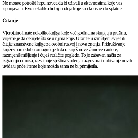
Ne morate potrošiti hrpu novca da bi uživali u aktivnostima koje vas
ispunjavaju. Evo nekoliko hobija i ideja koje su i korisne i besplatne:
Čitanje
Vjerojatno imate nekoliko knjiga koje već godinama skupljaju prašinu,
vrijeme je da otkrijete što se u njima krije. Uronite u izmišljeni svijet ili
čitajte znanstvene knjige za osobni razvoj i nova znanja. Pridruživanje
književnom klubu omogućuje ti da otkriješ nove žanrove i autore,
razmijeniš mišljenja i čuješ različite poglede. To je zabavan način za
izgradnju odnosa, razvijanje vještina vođenja razgovora i dobivanje novih
uvida u priče i teme koje možda sama ne bi primijetila.