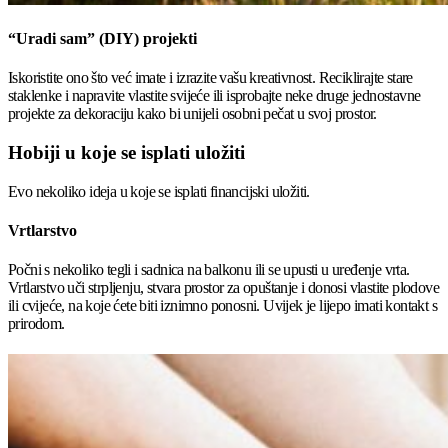
“Uradi sam” (DIY) projekti
Iskoristite ono što već imate i izrazite vašu kreativnost. Reciklirajte stare
staklenke i napravite vlastite svijeće ili isprobajte neke druge jednostavne
projekte za dekoraciju kako bi unijeli osobni pečat u svoj prostor.
Hobiji u koje se isplati uložiti
Evo nekoliko ideja u koje se isplati financijski uložiti.
Vrtlarstvo
Počni s nekoliko tegli i sadnica na balkonu ili se upusti u uređenje vrta.
Vrtlarstvo uči strpljenju, stvara prostor za opuštanje i donosi vlastite plodove
ili cvijeće, na koje ćete biti iznimno ponosni. Uvijek je lijepo imati kontakt s
prirodom.