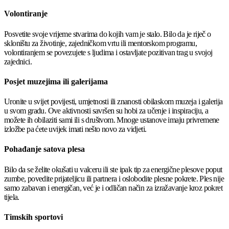
Volontiranje
Posvetite svoje vrijeme stvarima do kojih vam je stalo. Bilo da je riječ o
skloništu za životinje, zajedničkom vrtu ili mentorskom programu,
volontiranjem se povezujete s ljudima i ostavljate pozitivan trag u svojoj
zajednici.
Posjet muzejima ili galerijama
Uronite u svijet povijesti, umjetnosti ili znanosti obilaskom muzeja i galerija
u svom gradu. Ove aktivnosti savršen su hobi za učenje i inspiraciju, a
možete ih obilaziti sami ili s društvom. Mnoge ustanove imaju privremene
izložbe pa ćete uvijek imati nešto novo za vidjeti.
Pohađanje satova plesa
Bilo da se želite okušati u valceru ili ste ipak tip za energične plesove poput
zumbe, povedite prijateljicu ili partnera i oslobodite plesne pokrete. Ples nije
samo zabavan i energičan, već je i odličan način za izražavanje kroz pokret
tijela.
Timskih sportovi