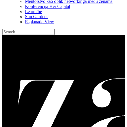
Mentorstvo kao oblik networkinga među ženama
Konferencija Her Capital
Learn2be
Sun Gardens
Esplanade View