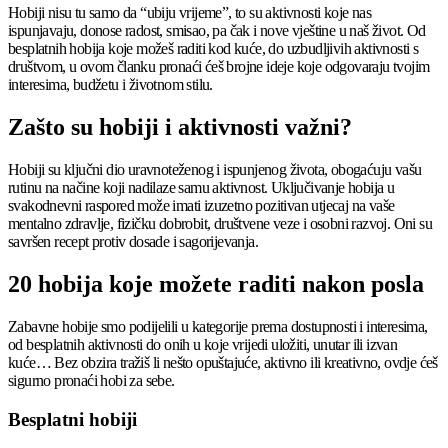
Hobiji nisu tu samo da “ubiju vrijeme”, to su aktivnosti koje nas
ispunjavaju, donose radost, smisao, pa čak i nove vještine u naš život. Od
besplatnih hobija koje možeš raditi kod kuće, do uzbudljivih aktivnosti s
društvom, u ovom članku pronaći ćeš brojne ideje koje odgovaraju tvojim
interesima, budžetu i životnom stilu.
Zašto su hobiji i aktivnosti važni?
Hobiji su ključni dio uravnoteženog i ispunjenog života, obogaćuju vašu
rutinu na načine koji nadilaze samu aktivnost. Uključivanje hobija u
svakodnevni raspored može imati izuzetno pozitivan utjecaj na vaše
mentalno zdravlje, fizičku dobrobit, društvene veze i osobni razvoj. Oni su
savršen recept protiv dosade i sagorijevanja.
20 hobija koje možete raditi nakon posla
Zabavne hobije smo podijelili u kategorije prema dostupnosti i interesima,
od besplatnih aktivnosti do onih u koje vrijedi uložiti, unutar ili izvan
kuće… Bez obzira tražiš li nešto opuštajuće, aktivno ili kreativno, ovdje ćeš
sigurno pronaći hobi za sebe.
Besplatni hobiji