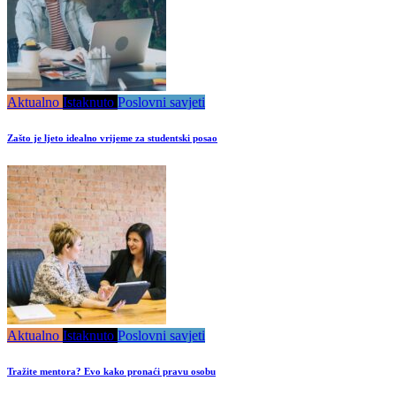
Aktualno
Istaknuto
Poslovni savjeti
Zašto je ljeto idealno vrijeme za studentski posao
Aktualno
Istaknuto
Poslovni savjeti
Tražite mentora? Evo kako pronaći pravu osobu