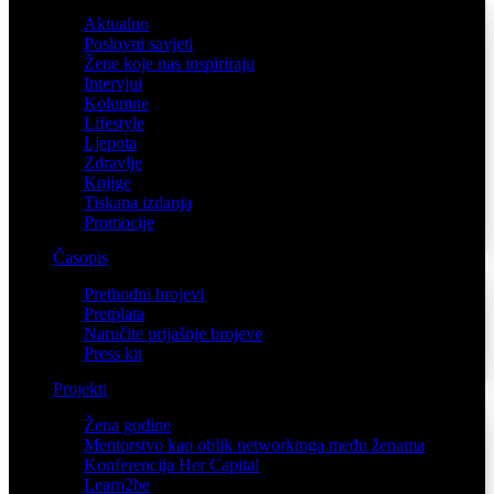
Aktualno
Poslovni savjeti
Žene koje nas inspiriraju
Intervjui
Kolumne
Lifestyle
Ljepota
Zdravlje
Knjige
Tiskana izdanja
Promocije
Časopis
Prethodni brojevi
Pretplata
Naručite prijašnje brojeve
Press kit
Projekti
Žena godine
Mentorstvo kao oblik networkinga među ženama
Konferencija Her Capital
Learn2be