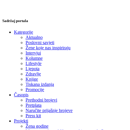
Sadržaj portala
Kategorije
Aktualno
Poslovni savjeti
Žene koje nas inspiriraju
Intervjui
Kolumne
Lifestyle
Ljepota
Zdravlje
Knjige
Tiskana izdanja
Promocije
Časopis
Prethodni brojevi
Pretplata
Naručite prijašnje brojeve
Press kit
Projekti
Žena godine