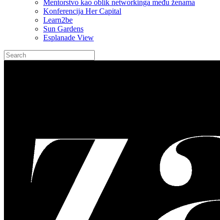
Mentorstvo kao oblik networkinga među ženama
Konferencija Her Capital
Learn2be
Sun Gardens
Esplanade View