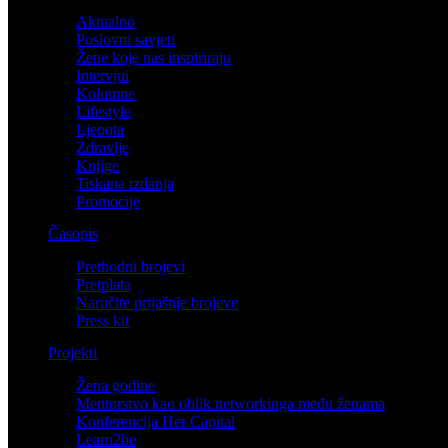
Aktualno
Poslovni savjeti
Žene koje nas inspiriraju
Intervjui
Kolumne
Lifestyle
Ljepota
Zdravlje
Knjige
Tiskana izdanja
Promocije
Časopis
Prethodni brojevi
Pretplata
Naručite prijašnje brojeve
Press kit
Projekti
Žena godine
Mentorstvo kao oblik networkinga među ženama
Konferencija Her Capital
Learn2be