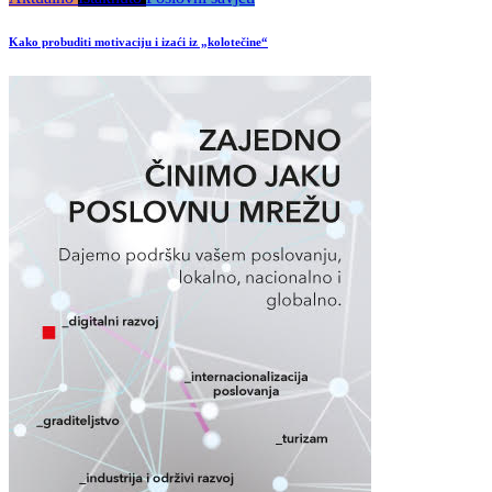
Kako probuditi motivaciju i izaći iz „kolotečine“