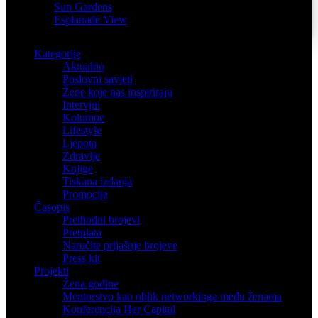
Sun Gardens
Esplanade View
Kategorije
Aktualno
Poslovni savjeti
Žene koje nas inspiriraju
Intervjui
Kolumne
Lifestyle
Ljepota
Zdravlje
Knjige
Tiskana izdanja
Promocije
Časopis
Prethodni brojevi
Pretplata
Naručite prijašnje brojeve
Press kit
Projekti
Žena godine
Mentorstvo kao oblik networkinga među ženama
Konferencija Her Capital