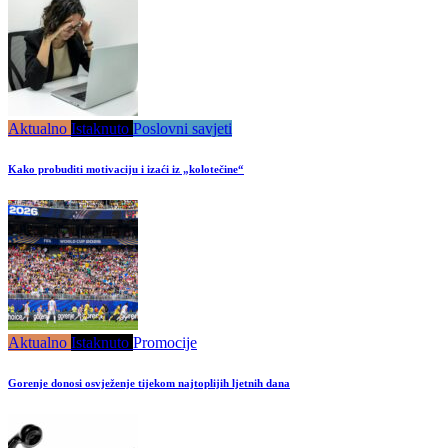
Aktualno
Istaknuto
Poslovni savjeti
Kako probuditi motivaciju i izaći iz „kolotečine“
Aktualno
Istaknuto
Promocije
Gorenje donosi osvježenje tijekom najtoplijih ljetnih dana