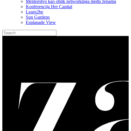
Mentorstvo kao oblik networkinga među ženama
Konferencija Her Capital
Learn2be
Sun Gardens
Esplanade View