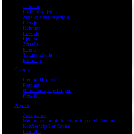
Aktualno
Poslovni savjeti
Žene koje nas inspiriraju
Intervjui
Kolumne
Lifestyle
Ljepota
Zdravlje
Knjige
Tiskana izdanja
Promocije
Časopis
Prethodni brojevi
Pretplata
Naručite prijašnje brojeve
Press kit
Projekti
Žena godine
Mentorstvo kao oblik networkinga među ženama
Konferencija Her Capital
Learn2be