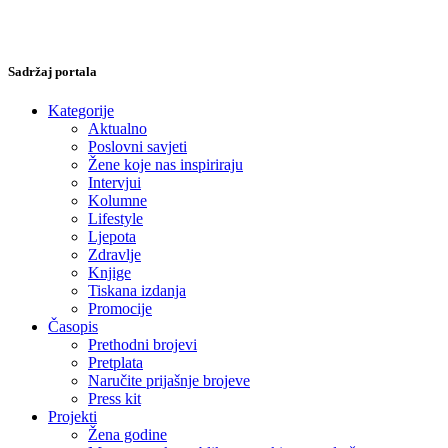
Sadržaj portala
Kategorije
Aktualno
Poslovni savjeti
Žene koje nas inspiriraju
Intervjui
Kolumne
Lifestyle
Ljepota
Zdravlje
Knjige
Tiskana izdanja
Promocije
Časopis
Prethodni brojevi
Pretplata
Naručite prijašnje brojeve
Press kit
Projekti
Žena godine