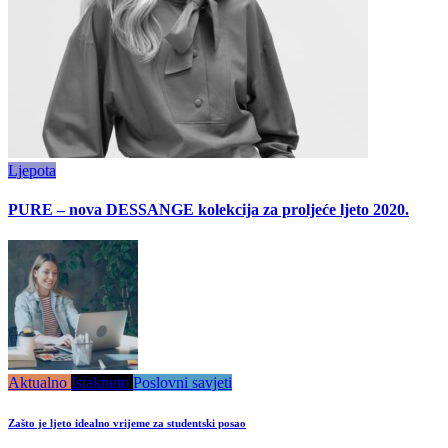
Ljepota
PURE – nova DESSANGE kolekcija za proljeće ljeto 2020.
Aktualno
Istaknuto
Poslovni savjeti
Zašto je ljeto idealno vrijeme za studentski posao