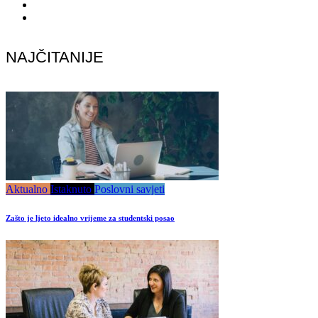
NAJČITANIJE
Aktualno
Istaknuto
Poslovni savjeti
Zašto je ljeto idealno vrijeme za studentski posao