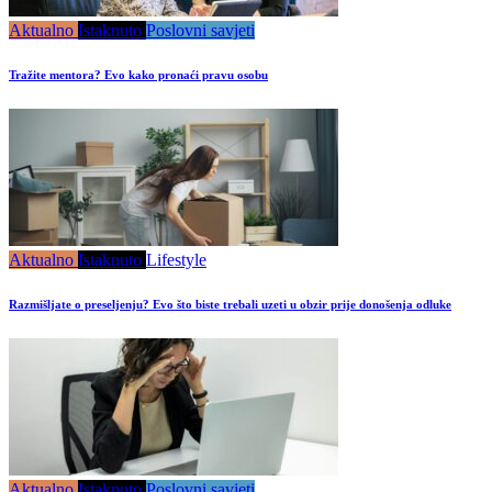
Aktualno
Istaknuto
Poslovni savjeti
Tražite mentora? Evo kako pronaći pravu osobu
Aktualno
Istaknuto
Lifestyle
Razmišljate o preseljenju? Evo što biste trebali uzeti u obzir prije donošenja odluke
Aktualno
Istaknuto
Poslovni savjeti