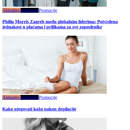
Aktualno
Istaknuto
Promocije
Philip Morris Zagreb među globalnim liderima: Potvrđena
jednakost u plaćama i prilikama za sve zaposlenike
Aktualno
Istaknuto
Promocije
Kako njegovati kožu nakon depilacije