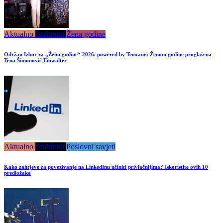
Aktualno
Istaknuto
Žena godine
Održan Izbor za „Ženu godine“ 2026. powered by Teoxane: Ženom godine proglašena
Tena Šimonović Einwalter
Aktualno
Istaknuto
Poslovni savjeti
Kako zahtjeve za povezivanje na LinkedInu učiniti privlačnijima? Iskoristite ovih 10
predložaka