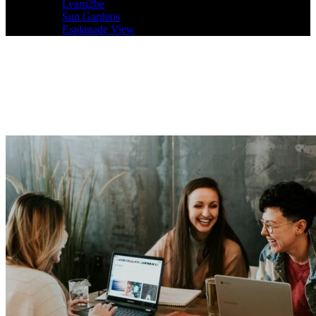
Learn2be
Sun Gardens
Esplanade View