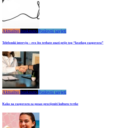
Aktualno
Istaknuto
Poslovni savjeti
Telefonski intervju – evo što trebate znati prije tog “kratkog razgovora”
Aktualno
Istaknuto
Poslovni savjeti
Kako na razgovoru za posao procijeniti kulturu tvrtke