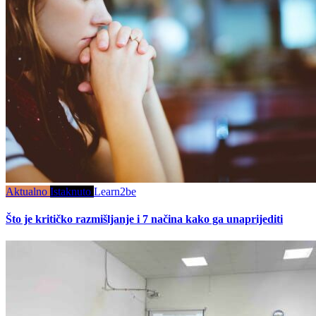
Aktualno
Istaknuto
Learn2be
Što je kritičko razmišljanje i 7 načina kako ga unaprijediti