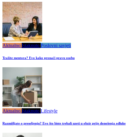
Aktualno
Istaknuto
Poslovni savjeti
Tražite mentora? Evo kako pronaći pravu osobu
Aktualno
Istaknuto
Lifestyle
Razmišljate o preseljenju? Evo što biste trebali uzeti u obzir prije donošenja odluke