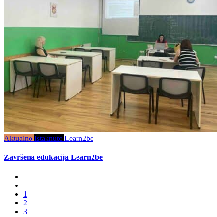
Aktualno
Istaknuto
Learn2be
Završena edukacija Learn2be
1
2
3