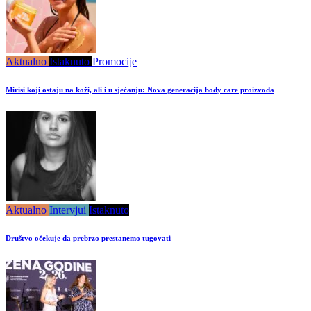
Aktualno
Istaknuto
Promocije
Mirisi koji ostaju na koži, ali i u sjećanju: Nova generacija body care proizvoda
Aktualno
Intervjui
Istaknuto
Društvo očekuje da prebrzo prestanemo tugovati