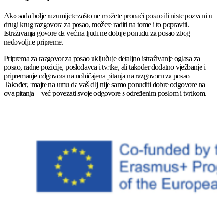
Ako sada bolje razumijete zašto ne možete pronaći posao ili niste pozvani u
drugi krug razgovora za posao, možete raditi na tome i to popraviti.
Istraživanja govore da većina ljudi ne dobije ponudu za posao zbog
nedovoljne pripreme.
Priprema za razgovor za posao uključuje detaljno istraživanje oglasa za
posao, radne pozicije, poslodavca i tvrtke, ali također dodatno vježbanje i
pripremanje odgovora na uobičajena pitanja na razgovoru za posao.
Također, imajte na umu da vaš cilj nije samo ponuditi dobre odgovore na
ova pitanja – već povezati svoje odgovore s određenim poslom i tvrtkom.