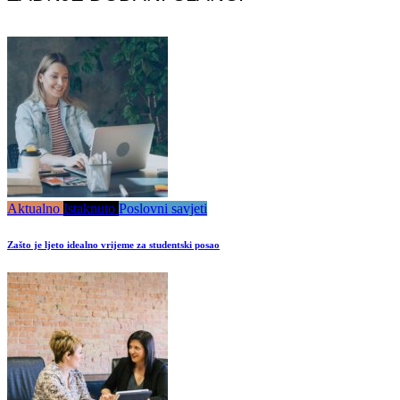
Aktualno
Istaknuto
Poslovni savjeti
Zašto je ljeto idealno vrijeme za studentski posao