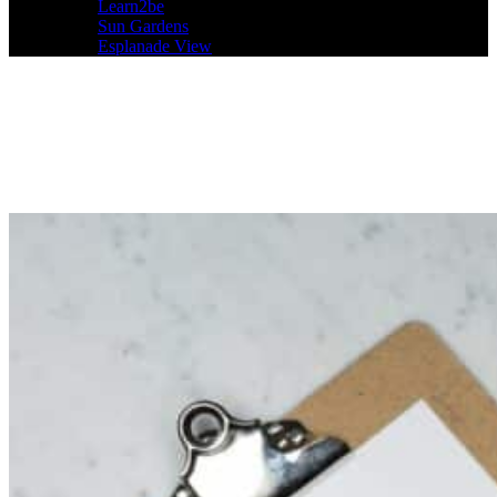
Learn2be
Sun Gardens
Esplanade View