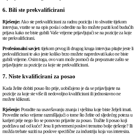
6. Bili ste prekvalificirani
Rješenje:
Ako ste prekvalificirani za radnu poziciju i to shvatite tijekom
intervjua, vratite se na opis posla i odredite na što možete paziti kod budućih
prijava kako ne biste gubili Vaše vrijeme prijavljujući se na pozicije za koje
ste prekvalificirani.
Profesionalni savjet:
tijekom prvog ili drugog kruga intervjua pitajte jeste li
prekvalificirani te ako jeste koliko brzo možete napredovati kako ne biste
gubili vrijeme. Osim toga, ovo vam može pomoći da prepoznate zašto se
prijavljujete za pozicije za koje ste prekvalificirani.
7. Niste kvalificirani za posao
Kada želite dobiti posao što prije, uobičajeno je da se prijavljujete na
pozicije za koje ste više ili nedovoljno kvalificirani ili jednostavno ne
možete kliknuti.
Rješenje:
Poradite na usavršavanju znanja i vještina koje biste željeli imati.
Provedite neko vrijeme razmišljajući o tome što želite od sljedećeg poteza u
karijeri prije nego što se ponovno prijavite za posao. Tražite li posao koji
podržava rad od kuće? Jesu li privremeni poslovi trenutno bolje rješenje? Ili
možda trebate suziti na poslove specifične za industriju koja vas interesira.