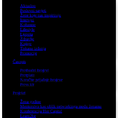
Aktualno
Poslovni savjeti
Žene koje nas inspiriraju
Intervjui
Kolumne
Lifestyle
Ljepota
Zdravlje
Knjige
Tiskana izdanja
Promocije
Časopis
Prethodni brojevi
Pretplata
Naručite prijašnje brojeve
Press kit
Projekti
Žena godine
Mentorstvo kao oblik networkinga među ženama
Konferencija Her Capital
Learn2be