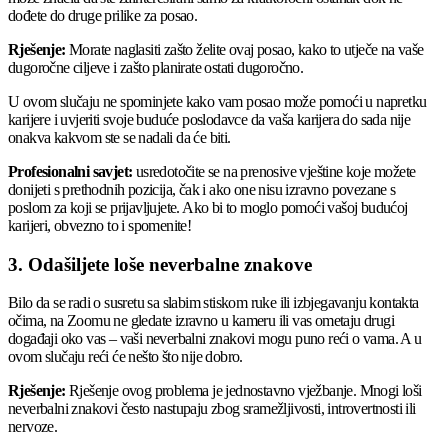
dođete do druge prilike za posao.
Rješenje:
Morate naglasiti zašto želite ovaj posao, kako to utječe na vaše
dugoročne ciljeve i zašto planirate ostati dugoročno.
U ovom slučaju ne spominjete kako vam posao može pomoći u napretku
karijere i uvjeriti svoje buduće poslodavce da vaša karijera do sada nije
onakva kakvom ste se nadali da će biti.
Profesionalni savjet:
usredotočite se na prenosive vještine koje možete
donijeti s prethodnih pozicija, čak i ako one nisu izravno povezane s
poslom za koji se prijavljujete. Ako bi to moglo pomoći vašoj budućoj
karijeri, obvezno to i spomenite!
3. Odašiljete loše neverbalne znakove
Bilo da se radi o susretu sa slabim stiskom ruke ili izbjegavanju kontakta
očima, na Zoomu ne gledate izravno u kameru ili vas ometaju drugi
događaji oko vas – vaši neverbalni znakovi mogu puno reći o vama. A u
ovom slučaju reći će nešto što nije dobro.
Rješenje:
Rješenje ovog problema je jednostavno vježbanje. Mnogi loši
neverbalni znakovi često nastupaju zbog sramežljivosti, introvertnosti ili
nervoze.