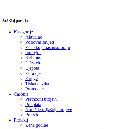
Sadržaj portala
Kategorije
Aktualno
Poslovni savjeti
Žene koje nas inspiriraju
Intervjui
Kolumne
Lifestyle
Ljepota
Zdravlje
Knjige
Tiskana izdanja
Promocije
Časopis
Prethodni brojevi
Pretplata
Naručite prijašnje brojeve
Press kit
Projekti
Žena godine