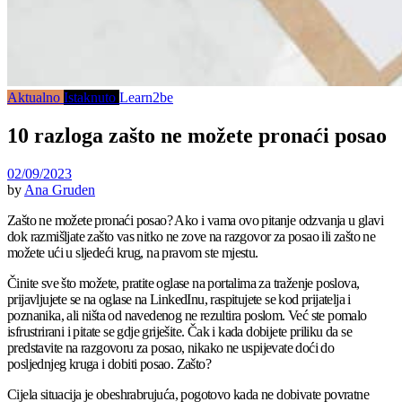
Aktualno
Istaknuto
Learn2be
10 razloga zašto ne možete pronaći posao
02/09/2023
by
Ana Gruden
Zašto ne možete pronaći posao? Ako i vama ovo pitanje odzvanja u glavi
dok razmišljate zašto vas nitko ne zove na razgovor za posao ili zašto ne
možete ući u sljedeći krug, na pravom ste mjestu.
Činite sve što možete, pratite oglase na portalima za traženje poslova,
prijavljujete se na oglase na LinkedInu, raspitujete se kod prijatelja i
poznanika, ali ništa od navedenog ne rezultira poslom. Već ste pomalo
isfrustrirani i pitate se gdje griješite. Čak i kada dobijete priliku da se
predstavite na razgovoru za posao, nikako ne uspijevate doći do
posljednjeg kruga i dobiti posao. Zašto?
Cijela situacija je obeshrabrujuća, pogotovo kada ne dobivate povratne