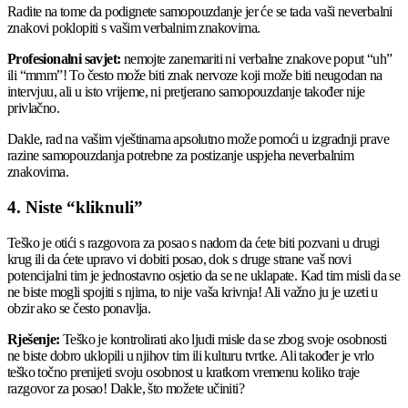
Radite na tome da podignete samopouzdanje jer će se tada vaši neverbalni
znakovi poklopiti s vašim verbalnim znakovima.
Profesionalni savjet:
nemojte zanemariti ni verbalne znakove poput “uh”
ili “mmm”! To često može biti znak nervoze koji može biti neugodan na
intervjuu, ali u isto vrijeme, ni pretjerano samopouzdanje također nije
privlačno.
Dakle, rad na vašim vještinama apsolutno može pomoći u izgradnji prave
razine samopouzdanja potrebne za postizanje uspjeha neverbalnim
znakovima.
4. Niste “kliknuli”
Teško je otići s razgovora za posao s nadom da ćete biti pozvani u drugi
krug ili da ćete upravo vi dobiti posao, dok s druge strane vaš novi
potencijalni tim je jednostavno osjetio da se ne uklapate. Kad tim misli da se
ne biste mogli spojiti s njima, to nije vaša krivnja! Ali važno ju je uzeti u
obzir ako se često ponavlja.
Rješenje:
Teško je kontrolirati ako ljudi misle da se zbog svoje osobnosti
ne biste dobro uklopili u njihov tim ili kulturu tvrtke. Ali također je vrlo
teško točno prenijeti svoju osobnost u kratkom vremenu koliko traje
razgovor za posao! Dakle, što možete učiniti?