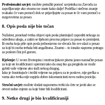
Profesionalni savjet:
možete potražiti pomoć savjetnika na Zavodu za
zapošljavanje ako stvarno ne znate kako dalje! Podrška i stečeno znanje
svakako će vam pomoći dok se prijavljujete za posao te će vam pomoći u
razgovorima za posao.
8. Opis posla nije bio točan
Nažalost, ponekad tvrtka objavi opis posla planirajući zaposliti nekoga za
određenu ulogu, a zatim se tijekom procesa prijave za posao to promijeni.
Ili osoba koja piše opis posla jednostavno ne shvaća što sve ulazi u posao
za koji bi osoba trebala biti angažirana. Znamo – to ionako napornu potragu
za poslom čini još gorom.
Rješenje:
U svom životopisu i motivacijskom pismu jasno naznačite posao
za koji ste kvalificirani i spremni tako da onaj tko ga pregleda ne može
gubiti vaše vrijeme ako traži nekog drugog.
Iako je frustrirajuće i trošiti vrijeme na prijavu za te poslove, nije greška u
vama ako tvrtka nije uspjela dobro iskomunicirati novu radnu poziciju.
Stručni savjet:
možete dodati napomenu tvrtki da ćete se javiti ako se
otvori radno mjesto za koje biste bili kvalificirani.
9. Netko drugi je bio kvalificiraniji