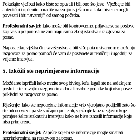
Pokušajte vježbati kako biste se opustili i bili ono što jeste. Vježbajte biti
autentični i općenito poradite na svojim vještinama kako biste se mogli
povezati i biti “stvarniji” od samog početka.
Profesionalni savjet:
Iako može biti kontroverzno, prijavite se za poslove
koji vas u potpunosti ne zanimaju samo zbog iskustva s razgovora za
posao.
Naposljetku, vježba čini savršenstvo, a biti više puta u stvarnom okruženju
razgovora za posao pomoći će vam da postanete autentičniji i ugodniji za
vrijeme intervjua.
5. Izložili ste neprimjerene informacije
Možda ste ispričali kako mrzite svog bivšeg šefa, lagali ste na sadašnjem
poslu ili ste u svojim razgovorima dodali osobne podatke koji nisu posve
prikladni za razgovor za posao.
Rješenje:
Iako ste nepotrebne informacije vrlo vjerojatno podijelili zato što
ste bili nervozni pa ste slučajno pretjerali, vježbajte kroz razgovor koje
primjere želite istaknuti u intervjuu kako ne biste iznosili informacije koje
nisu primjerene.
Profesionalni savjet:
Zapišite koje bi se informacije mogle smatrati
neprimjerenima na razgovoru za posao.