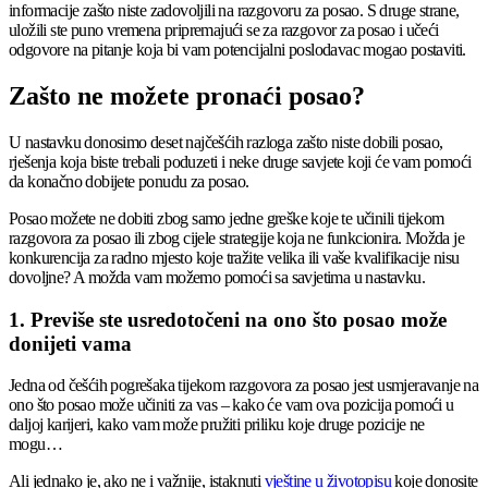
informacije zašto niste zadovoljili na razgovoru za posao. S druge strane,
uložili ste puno vremena pripremajući se za razgovor za posao i učeći
odgovore na pitanje koja bi vam potencijalni poslodavac mogao postaviti.
Zašto ne možete pronaći posao?
U nastavku donosimo deset najčešćih razloga zašto niste dobili posao,
rješenja koja biste trebali poduzeti i neke druge savjete koji će vam pomoći
da konačno dobijete ponudu za posao.
Posao možete ne dobiti zbog samo jedne greške koje te učinili tijekom
razgovora za posao ili zbog cijele strategije koja ne funkcionira. Možda je
konkurencija za radno mjesto koje tražite velika ili vaše kvalifikacije nisu
dovoljne? A možda vam možemo pomoći sa savjetima u nastavku.
1. Previše ste usredotočeni na ono što posao može
donijeti vama
Jedna od češćih pogrešaka tijekom razgovora za posao jest usmjeravanje na
ono što posao može učiniti za vas – kako će vam ova pozicija pomoći u
daljoj karijeri, kako vam može pružiti priliku koje druge pozicije ne
mogu…
Ali jednako je, ako ne i važnije, istaknuti
vještine u životopisu
koje donosite