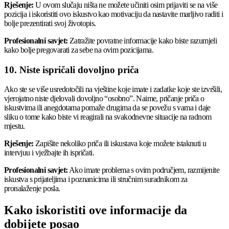
Rješenje:
U ovom slučaju ništa ne možete učiniti osim prijaviti se na više
pozicija i iskoristiti ovo iskustvo kao motivaciju da nastavite marljivo raditi i
bolje prezentirati svoj životopis.
Profesionalni savjet:
Zatražite povratne informacije kako biste razumjeli
kako bolje pregovarati za sebe na ovim pozicijama.
10. Niste ispričali dovoljno priča
Ako ste se više usredotočili na vještine koje imate i zadatke koje ste izvršili,
vjerojatno niste djelovali dovoljno “osobno”. Naime, pričanje priča o
iskustvima ili anegdotama pomaže drugima da se povežu s vama i daje
sliku o tome kako biste vi reagirali na svakodnevne situacije na radnom
mjestu.
Rješenje:
Zapišite nekoliko priča ili iskustava koje možete istaknuti u
intervjuu i vježbajte ih ispričati.
Profesionalni savjet:
Ako imate problema s ovim područjem, razmijenite
iskustva s prijateljima i poznanicima ili stručnim suradnikom za
pronalaženje posla.
Kako iskoristiti ove informacije da
dobijete posao