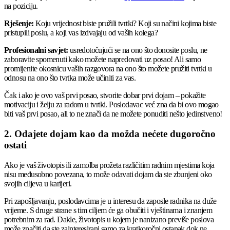
na poziciju.
Rješenje:
Koju vrijednost biste pružili tvrtki? Koji su načini kojima biste
pristupili poslu, a koji vas izdvajaju od vaših kolega?
Profesionalni savjet:
usredotočujući se na ono što donosite poslu, ne
zaboravite spomenuti kako možete napredovati uz posao! Ali samo
promijenite okosnicu vaših razgovora na ono što možete pružiti tvrtki u
odnosu na ono što tvrtka može učiniti za vas.
Čak i ako je ovo vaš prvi posao, stvorite dobar prvi dojam – pokažite
motivaciju i želju za radom u tvrtki. Poslodavac već zna da bi ovo mogao
biti vaš prvi posao, ali to ne znači da ne možete ponuditi nešto jedinstveno!
2. Odajete dojam kao da možda nećete dugoročno
ostati
Ako je vaš životopis ili zamolba prožeta različitim radnim mjestima koja
nisu međusobno povezana, to može odavati dojam da ste zbunjeni oko
svojih ciljeva u karijeri.
Pri zapošljavanju, poslodavcima je u interesu da zaposle radnika na duže
vrijeme. S druge strane s tim ciljem će ga obučiti i vještinama i znanjem
potrebnim za rad. Dakle, životopis u kojem je nanizano previše poslova
može značiti da ste zainteresirani samo za kratkoročni ostanak dok ne