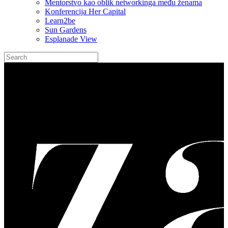
Mentorstvo kao oblik networkinga među ženama
Konferencija Her Capital
Learn2be
Sun Gardens
Esplanade View