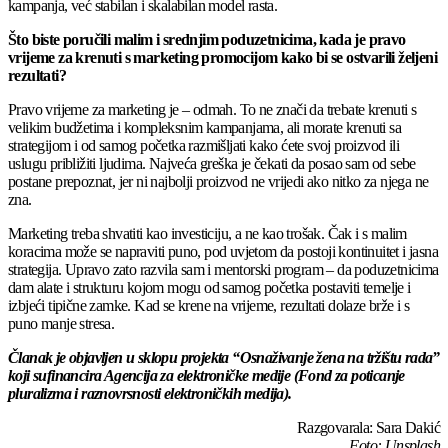
kampanja, već stabilan i skalabilan model rasta.
Što biste poručili malim i srednjim poduzetnicima, kada je pravo
vrijeme za krenuti s marketing promocijom kako bi se ostvarili željeni
rezultati?
Pravo vrijeme za marketing je – odmah. To ne znači da trebate krenuti s
velikim budžetima i kompleksnim kampanjama, ali morate krenuti sa
strategijom i od samog početka razmišljati kako ćete svoj proizvod ili
uslugu približiti ljudima. Najveća greška je čekati da posao sam od sebe
postane prepoznat, jer ni najbolji proizvod ne vrijedi ako nitko za njega ne
zna.
Marketing treba shvatiti kao investiciju, a ne kao trošak. Čak i s malim
koracima može se napraviti puno, pod uvjetom da postoji kontinuitet i jasna
strategija. Upravo zato razvila sam i mentorski program – da poduzetnicima
dam alate i strukturu kojom mogu od samog početka postaviti temelje i
izbjeći tipične zamke. Kad se krene na vrijeme, rezultati dolaze brže i s
puno manje stresa.
Članak je objavljen u sklopu projekta “Osnaživanje žena na tržištu rada”
koji sufinancira Agencija za elektroničke medije (Fond za poticanje
pluralizma i raznovrsnosti elektroničkih medija).
Razgovarala: Sara Dakić
Foto: Unsplash