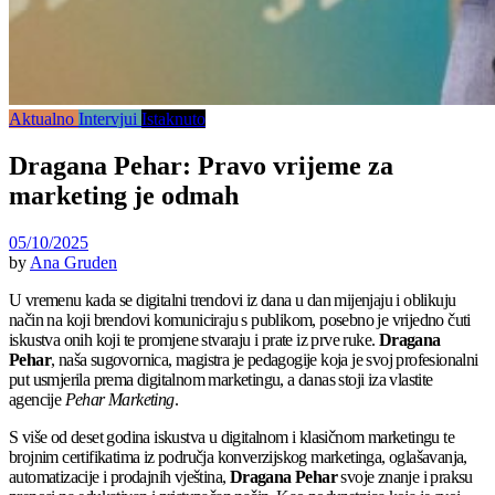
Aktualno
Intervjui
Istaknuto
Dragana Pehar: Pravo vrijeme za
marketing je odmah
05/10/2025
by
Ana Gruden
U vremenu kada se digitalni trendovi iz dana u dan mijenjaju i oblikuju
način na koji brendovi komuniciraju s publikom, posebno je vrijedno čuti
iskustva onih koji te promjene stvaraju i prate iz prve ruke.
Dragana
Pehar
, naša sugovornica, magistra je pedagogije koja je svoj profesionalni
put usmjerila prema digitalnom marketingu, a danas stoji iza vlastite
agencije
Pehar Marketing
.
S više od deset godina iskustva u digitalnom i klasičnom marketingu te
brojnim certifikatima iz područja konverzijskog marketinga, oglašavanja,
automatizacije i prodajnih vještina,
Dragana Pehar
svoje znanje i praksu