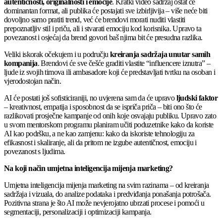
autentičnosti, originalnosti i emocije
. Kratki video sadržaj ostat će
dominantan format, ali publika će postajati sve izbirljivija – više neće biti
dovoljno samo pratiti trend, već će brendovi morati nuditi vlastiti
prepoznatljiv stil i priču, ali i stvarati emociju kod korisnika. Upravo ta
povezanost i osjećaj da brend govori baš njima bit će presudna razlika.
Veliki iskorak očekujem i u području
kreiranja sadržaja unutar samih
kompanija
. Brendovi će sve češće graditi vlastite “influencere iznutra” –
ljude iz svojih timova ili ambasadore koji će predstavljati tvrtku na osoban i
vjerodostojan način.
AI će postati još sofisticiraniji, no uvjerena sam da će upravo
ljudski faktor
– kreativnost, empatija i sposobnost da se ispriča priča – biti ono što će
razlikovati prosječne kampanje od onih koje osvajaju publiku. Upravo zato
u svom mentorskom programu planiram učiti poduzetnike kako da koriste
AI kao podršku, a ne kao zamjenu: kako da iskoriste tehnologiju za
efikasnost i skaliranje, ali da pritom ne izgube autentičnost, emociju i
povezanost s ljudima.
Na koji način umjetna inteligencija mijenja marketing?
Umjetna inteligencija mijenja marketing na svim razinama – od kreiranja
sadržaja i vizuala, do analize podataka i predviđanja ponašanja potrošača.
Pozitivna strana je što AI može nevjerojatno ubrzati procese i pomoći u
segmentaciji, personalizaciji i optimizaciji kampanja.