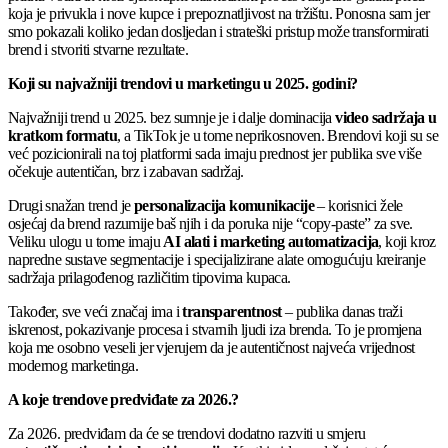
koja je privukla i nove kupce i prepoznatljivost na tržištu. Ponosna sam jer
smo pokazali koliko jedan dosljedan i strateški pristup može transformirati
brend i stvoriti stvarne rezultate.
Koji su najvažniji trendovi u marketingu u 2025. godini?
Najvažniji trend u 2025. bez sumnje je i dalje dominacija
video sadržaja u
kratkom formatu
, a TikTok je u tome neprikosnoven. Brendovi koji su se
već pozicionirali na toj platformi sada imaju prednost jer publika sve više
očekuje autentičan, brz i zabavan sadržaj.
Drugi snažan trend je
personalizacija komunikacije
– korisnici žele
osjećaj da brend razumije baš njih i da poruka nije “copy-paste” za sve.
Veliku ulogu u tome imaju
AI alati i marketing automatizacija
, koji kroz
napredne sustave segmentacije i specijalizirane alate omogućuju kreiranje
sadržaja prilagođenog različitim tipovima kupaca.
Također, sve veći značaj ima i
transparentnost
– publika danas traži
iskrenost, pokazivanje procesa i stvarnih ljudi iza brenda. To je promjena
koja me osobno veseli jer vjerujem da je autentičnost najveća vrijednost
modernog marketinga.
A koje trendove predviđate za 2026.?
Za 2026. predviđam da će se trendovi dodatno razviti u smjeru