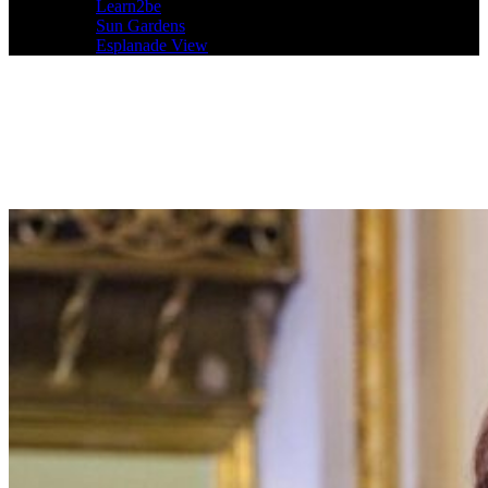
Learn2be
Sun Gardens
Esplanade View