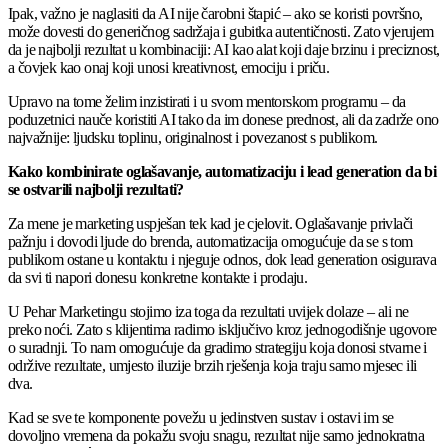
Ipak, važno je naglasiti da AI nije čarobni štapić – ako se koristi površno,
može dovesti do generičnog sadržaja i gubitka autentičnosti. Zato vjerujem
da je najbolji rezultat u kombinaciji: AI kao alat koji daje brzinu i preciznost,
a čovjek kao onaj koji unosi kreativnost, emociju i priču.
Upravo na tome želim inzistirati i u svom mentorskom programu – da
poduzetnici nauče koristiti AI tako da im donese prednost, ali da zadrže ono
najvažnije: ljudsku toplinu, originalnost i povezanost s publikom.
Kako kombinirate oglašavanje, automatizaciju i lead generation da bi
se ostvarili najbolji rezultati?
Za mene je marketing uspješan tek kad je cjelovit. Oglašavanje privlači
pažnju i dovodi ljude do brenda, automatizacija omogućuje da se s tom
publikom ostane u kontaktu i njeguje odnos, dok lead generation osigurava
da svi ti napori donesu konkretne kontakte i prodaju.
U Pehar Marketingu stojimo iza toga da rezultati uvijek dolaze – ali ne
preko noći. Zato s klijentima radimo isključivo kroz jednogodišnje ugovore
o suradnji. To nam omogućuje da gradimo strategiju koja donosi stvarne i
održive rezultate, umjesto iluzije brzih rješenja koja traju samo mjesec ili
dva.
Kad se sve te komponente povežu u jedinstven sustav i ostavi im se
dovoljno vremena da pokažu svoju snagu, rezultat nije samo jednokratna