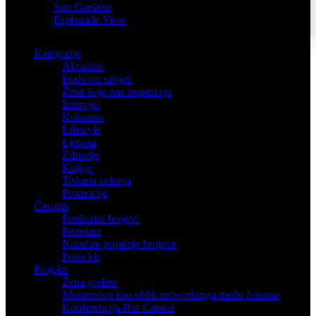
Sun Gardens
Esplanade View
Kategorije
Aktualno
Poslovni savjeti
Žene koje nas inspiriraju
Intervjui
Kolumne
Lifestyle
Ljepota
Zdravlje
Knjige
Tiskana izdanja
Promocije
Časopis
Prethodni brojevi
Pretplata
Naručite prijašnje brojeve
Press kit
Projekti
Žena godine
Mentorstvo kao oblik networkinga među ženama
Konferencija Her Capital