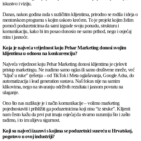
iskustvo i viziju.
Danas, nakon godina rada s različitim klijentima, prirodno se rodila i ideja o
mentorskom programu s kojim uskoro krećem. To je projekt kojim želim
pomoći poduzetnicima da sami izgrade svoju ponudu, strukturu i
komunikaciju, kako bi im posao donosio ne samo prihod, nego i osjećaj
mira i jasnoće.
Koja je najveća vrijednost koju Pehar Marketing donosi svojim
klijentima u odnosu na konkurenciju?
Najveća vrijednost koju Pehar Marketing donosi klijentima je cjelovit
pristup marketingu. Ne nudimo samo oglas ili samo društvene mreže, već
“ključ u ruke” rješenja – od TikTok i Meta oglašavanja, Google Adsa, do
automatizacija i lead generation sustava. Naš fokus nije na samim
klikovima, nego na stvaranju održivih rezultata i jasnom povratu na
ulaganje.
Ono što nas razlikuje je i način komunikacije – volimo marketing
pojednostaviti i približiti ga poduzetnicima koji nisu “iz struke”. Klijenti
nam često kažu da prvi put imaju osjećaj da stvarno razumiju što i zašto
radimo, i to im ulijeva sigurnost.
Koji su najveći izazovi s kojima se poduzetnici susreću u Hrvatskoj,
pogotovo u ovoj industriji?