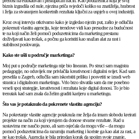
prenosi na edukativan i pristupačan način. Kao poduzetnica koja je svoj
biznis izgradila od nule, njezina priča svjedoči koliko su znatiželja, hrabrost
i želja za stvaranjem konkretnih rezultata ključni za uspjeh u ovoj industriji.
Kroz ovaj intervju otkrivamo kako je izgledao njezin put, zašto je odlučila
pokrenuti vlastitu agenciju, koje trendove vidi kao presudne za budućnost
te na koji način želi pomoći poduzetnicima da marketing prestanu
doživljavati kao trošak, a počnu ga koristiti kao snažan alat za rast i
stabilnost poslovanja.
Kako ste ušli u područje marketinga?
Moj put u područje marketinga nije bio linearan. Po struci sam magistra
pedagogije, no oduvijek me privlačila kreativnost i digitalni svijet. Kad sam
preselila u Zagreb, odlučila sam iskoristiti priliku i posvetiti se izradi web
stranica i digitalnom marketingu. Vrlo brzo shvatila sam da me posebno
veseli spoj strategije, kreativnosti i rezultata koje digital donosi. To je bio
trenutak kad sam znala da želim graditi karijeru u marketingu.
Što vas je potaknulo da pokrenete vlastitu agenciju?
Na pokretanje vlastite agencije potaknula me želja da imam slobodu kreirati
projekte na način za koji vjerujem da donose stvarne rezultate. Rad u
sustavima me naučio puno, ali sam osjećala da mogu više – da mogu
pomoći poduzetnicima da razumiju marketing i koriste ga kao alat za rast, a
ne kao trošak. Agencija je bila prirodan korak da spojim svoje znanje,