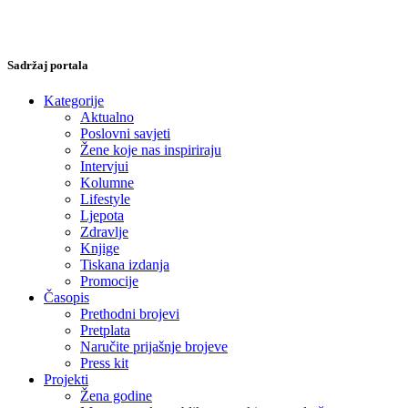
Sadržaj portala
Kategorije
Aktualno
Poslovni savjeti
Žene koje nas inspiriraju
Intervjui
Kolumne
Lifestyle
Ljepota
Zdravlje
Knjige
Tiskana izdanja
Promocije
Časopis
Prethodni brojevi
Pretplata
Naručite prijašnje brojeve
Press kit
Projekti
Žena godine