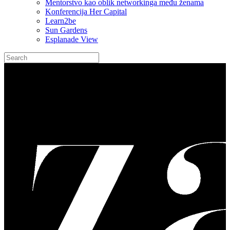
Mentorstvo kao oblik networkinga među ženama
Konferencija Her Capital
Learn2be
Sun Gardens
Esplanade View