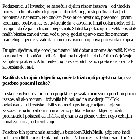
Poduzetnici u Hrvatskoj se susreću s cijelim nizom izazova – od visokih
poreza i administrativnih prepreka do otežanog pristupa financiranju i
problema s naplatom. No ono što često bude presudno, posebno u prvim
godinama poslovanja, jest uvjerenje da je dovoljno imati dobar proizvod ili
uslugu i da će ga ljudi sami prepoznati. Statistika pokazuje da velik postotak
malih biznisa zatvori vrata već u prvoj godini upravo zato što zanemare
marketing – jer ne shvate da je on most između njihova proizvoda i kupca.
Drugim riječima, nije dovoljno “samo” biti dobar u onome što radiš. Netko
to mora i znati ispričati, približiti ljudima i uvjeriti ih da baš ti imaš rješenje
za njihov problem. A tu marketing prestaje biti luksuz i postaje osnovni alat
za opstanak i rast.
Radili ste s brojnim klijentima, možete li izdvojiti projekt na koji ste
posebno ponosni i zašto?
Teško je izdvojiti samo jedan projekt jer je svaki imao svoju posebnu priču i
izazov, ali ako moram – izdvojila bih naš rad na uvođenju TikTok
oglašavanja u Hrvatskoj. Bili smo među prvim agencijama koje su
zakoračile na tu platformu i imali smo priliku educirati klijente, rušiti
predrasude i pokazati da TikTok nije samo za plesne videe, nego ozbiljan
kanal za prodaju i brendiranje.
Posebno bih spomenula suradnju s brendom
Rich Nails
, gdje smo imali
priliku voditi ih kroz cjelokupni marketinški proces i zajedno graditi priču