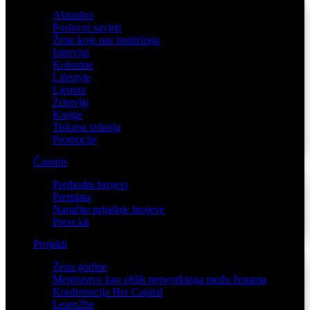
Aktualno
Poslovni savjeti
Žene koje nas inspiriraju
Intervjui
Kolumne
Lifestyle
Ljepota
Zdravlje
Knjige
Tiskana izdanja
Promocije
Časopis
Prethodni brojevi
Pretplata
Naručite prijašnje brojeve
Press kit
Projekti
Žena godine
Mentorstvo kao oblik networkinga među ženama
Konferencija Her Capital
Learn2be