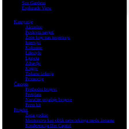
Sun Gardens
Esplanade View
Kategorije
Aktualno
Poslovni savjeti
Žene koje nas inspiriraju
Intervjui
Kolumne
Lifestyle
Ljepota
Zdravlje
Knjige
Tiskana izdanja
Promocije
Časopis
Prethodni brojevi
Pretplata
Naručite prijašnje brojeve
Press kit
Projekti
Žena godine
Mentorstvo kao oblik networkinga među ženama
Konferencija Her Capital