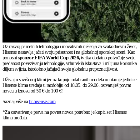
Uz razvoj pametnih tehnologija i inovativnih rješenja za svakodnevni život,
Hisense nastavlja jačati svoju prisutnost i na globalnoj sportskoj sceni. Kao
ponosni
sponzor FIFA World Cup 2026,
tvrtka dodatno potvrđuje svoju
predanost povezivanju tehnologije, vrhunskih iskustava i milijuna korisnika
diljem svijeta, istodobno jačajući svoju globalnu prepoznatljivost.
Uživaj u savršenoj klimi jer uz kupnju odabranih modela unutarnje jedinice
Hisense klima uređaja u razdoblju od 18.05. do 29.06. ostvaruješ povrat
novca u iznosu od 50 € do 100 €!
Saznaj više na
hr.hisense.com
*Za ostvarivanje prava na povrat novca potrebno je kupiti set Hisense
klima uređaja.