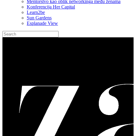
Mentorstvo kao oblik networkinga među ženama
Konferencija Her Capital
Learn2be
Sun Gardens
Esplanade View