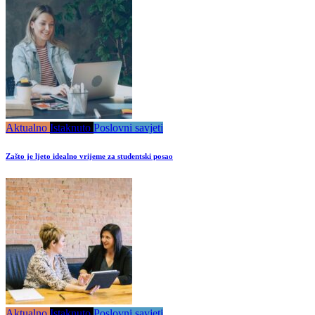
Aktualno
Istaknuto
Poslovni savjeti
Zašto je ljeto idealno vrijeme za studentski posao
Aktualno
Istaknuto
Poslovni savjeti