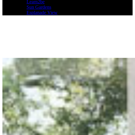
Learn2be
Sun Gardens
Esplanade View