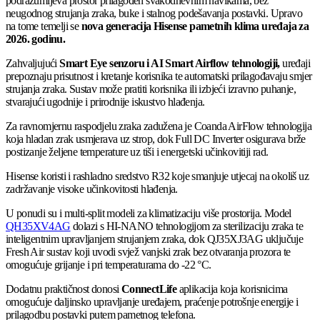
podrazumijeva prostor prilagođen svakodnevnim navikama, bez
neugodnog strujanja zraka, buke i stalnog podešavanja postavki. Upravo
na tome temelji se
nova generacija Hisense pametnih klima uređaja za
2026. godinu.
Zahvaljujući
Smart Eye senzoru i AI Smart Airflow tehnologiji,
uređaji
prepoznaju prisutnost i kretanje korisnika te automatski prilagođavaju smjer
strujanja zraka. Sustav može pratiti korisnika ili izbjeći izravno puhanje,
stvarajući ugodnije i prirodnije iskustvo hlađenja.
Za ravnomjernu raspodjelu zraka zadužena je Coanda AirFlow tehnologija
koja hladan zrak usmjerava uz strop, dok Full DC Inverter osigurava brže
postizanje željene temperature uz tiši i energetski učinkovitiji rad.
Hisense koristi i rashladno sredstvo R32 koje smanjuje utjecaj na okoliš uz
zadržavanje visoke učinkovitosti hlađenja.
U ponudi su i multi-split modeli za klimatizaciju više prostorija. Model
QH35XV4AG
dolazi s HI-NANO tehnologijom za sterilizaciju zraka te
inteligentnim upravljanjem strujanjem zraka, dok QJ35XJ3AG uključuje
Fresh Air sustav koji uvodi svjež vanjski zrak bez otvaranja prozora te
omogućuje grijanje i pri temperaturama do -22 °C.
Dodatnu praktičnost donosi
ConnectLife
aplikacija koja korisnicima
omogućuje daljinsko upravljanje uređajem, praćenje potrošnje energije i
prilagodbu postavki putem pametnog telefona.