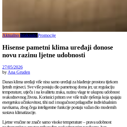
Aktualno
Istaknuto
Promocije
Hisense pametni klima uređaji donose
novu razinu ljetne udobnosti
27/05/2026
by
Ana Gruden
Danas klima uređaji više nisu samo uređaji za hlađenje prostora tijekom
ljetnih mjeseci. Sve više postaju dio pametnog doma jer, uz regulaciju
temperature, utječu i na kvalitetu zraka, razinu vlage te ukupnu udobnost
svakodnevnog života. Korisnici pritom sve više traže rješenja koja spajaju
energetsku učinkovitost, tihi rad i mogućnost prilagodbe individualnim
navikama, zbog čega inteligentne funkcije postaju važan dio modernih
sustava klimatizacije.
Ljetne vrućine ne znače samo visoke temperature – prava udobnost