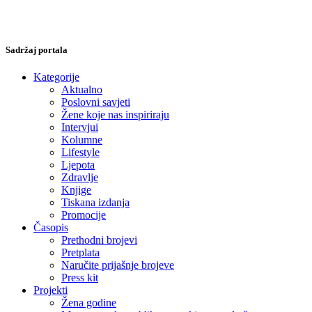
Sadržaj portala
Kategorije
Aktualno
Poslovni savjeti
Žene koje nas inspiriraju
Intervjui
Kolumne
Lifestyle
Ljepota
Zdravlje
Knjige
Tiskana izdanja
Promocije
Časopis
Prethodni brojevi
Pretplata
Naručite prijašnje brojeve
Press kit
Projekti
Žena godine