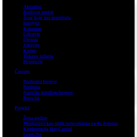
Aktualno
Poslovni savjeti
Žene koje nas inspiriraju
Intervjui
Kolumne
Lifestyle
Ljepota
Zdravlje
Knjige
Tiskana izdanja
Promocije
Časopis
Prethodni brojevi
Pretplata
Naručite prijašnje brojeve
Press kit
Projekti
Žena godine
Mentorstvo kao oblik networkinga među ženama
Konferencija Her Capital
Learn2be