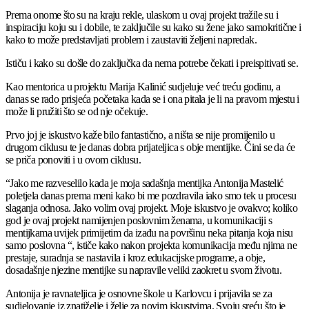
Prema onome što su na kraju rekle, ulaskom u ovaj projekt tražile su i
inspiraciju koju su i dobile, te zaključile su kako su žene jako samokritične i
kako to može predstavljati problem i zaustaviti željeni napredak.
Ističu i kako su došle do zaključka da nema potrebe čekati i preispitivati se.
Kao mentorica u projektu Marija Kalinić sudjeluje već treću godinu, a
danas se rado prisjeća početaka kada se i ona pitala je li na pravom mjestu i
može li pružiti što se od nje očekuje.
Prvo joj je iskustvo kaže bilo fantastično, a ništa se nije promijenilo u
drugom ciklusu te je danas dobra prijateljica s obje mentijke. Čini se da će
se priča ponoviti i u ovom ciklusu.
“Jako me razveselilo kada je moja sadašnja mentijka Antonija Mastelić
poletjela danas prema meni kako bi me pozdravila iako smo tek u procesu
slaganja odnosa. Jako volim ovaj projekt. Moje iskustvo je ovakvo; koliko
god je ovaj projekt namijenjen poslovnim ženama, u komunikaciji s
mentijkama uvijek primijetim da izađu na površinu neka pitanja koja nisu
samo poslovna “, ističe kako nakon projekta komunikacija među njima ne
prestaje, suradnja se nastavila i kroz edukacijske programe, a obje,
dosadašnje njezine mentijke su napravile veliki zaokret u svom životu.
Antonija je ravnateljica je osnovne škole u Karlovcu i prijavila se za
sudjelovanje iz znatiželje i želje za novim iskustvima. Svoju sreću što je