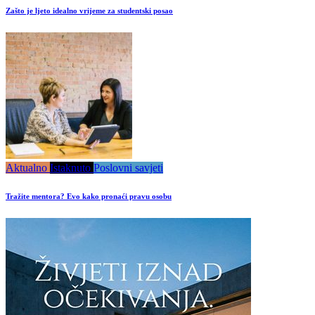
Zašto je ljeto idealno vrijeme za studentski posao
Aktualno
Istaknuto
Poslovni savjeti
Tražite mentora? Evo kako pronaći pravu osobu