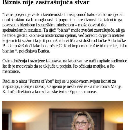
Biznis nije zastrašujuća stvar
“Ivana posjeduje veliku kreativnost ali traži pomoć kako dati tome i jedan
obol strukture da bi mogla rasti. Upogoniti tu kreativnosti i taj talent te ga
povezati s biznisom i strateškim mindsetom – može dovesti do
spektakularnih rezultata. Ta riječ “biznis” može zvučati zastrašujuće, ali ga
ne treba gledati kao neku misterioznu cjelinu, već odrediti dvije tri metrike
koje su tebi važne i koje ti pomažu da vidiš da si došla od točke A do točke
B i da možeš doći lako i do točke C. Kad implementiraš te tri metrike, ti si u
biznisu “, pojašnjava Burica.
Osim druženja i razmjene iskustava, na kreativan se način upitalo sudionice
što ih je motiviralo da se uključe u projekt, što očekuju metijke, a što
mentorice.
Radi se o alatu “Points of You” koji se u poslovnom svijetu koristi za
inspiraciju, učenje i razvoj. O njemu je nešto više rekla mentorica Marija
Kalinić, direktorica konzultantske tvrtke Eppur si muove.