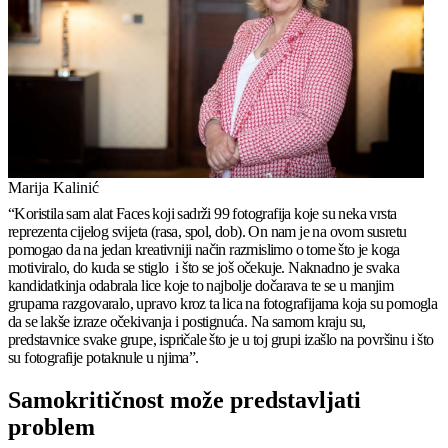
Marija Kalinić
“Koristila sam alat Faces koji sadrži 99 fotografija koje su neka vrsta
reprezenta cijelog svijeta (rasa, spol, dob). On nam je na ovom susretu
pomogao da na jedan kreativniji način razmislimo o tome što je koga
motiviralo, do kuda se stiglo i što se još očekuje. Naknadno je svaka
kandidatkinja odabrala lice koje to najbolje dočarava te se u manjim
grupama razgovaralo, upravo kroz ta lica na fotografijama koja su pomogla
da se lakše izraze očekivanja i postignuća. Na samom kraju su,
predstavnice svake grupe, ispričale što je u toj grupi izašlo na površinu i što
su fotografije potaknule u njima”.
Samokritičnost može predstavljati
problem