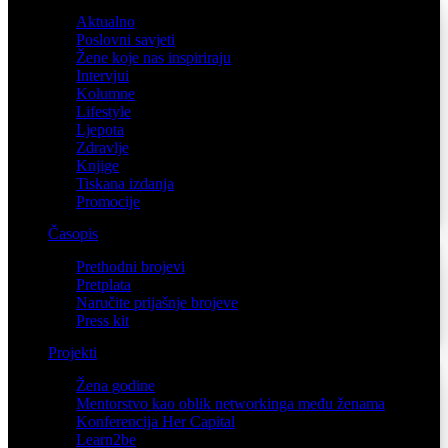
Aktualno
Poslovni savjeti
Žene koje nas inspiriraju
Intervjui
Kolumne
Lifestyle
Ljepota
Zdravlje
Knjige
Tiskana izdanja
Promocije
Časopis
Prethodni brojevi
Pretplata
Naručite prijašnje brojeve
Press kit
Projekti
Žena godine
Mentorstvo kao oblik networkinga među ženama
Konferencija Her Capital
Learn2be