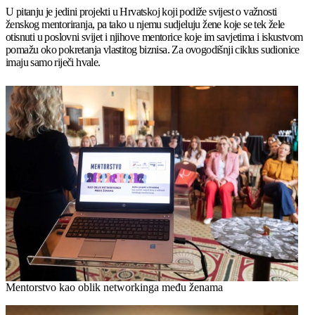
U pitanju je jedini projekti u Hrvatskoj koji podiže svijest o važnosti
ženskog mentoriranja, pa tako u njemu sudjeluju žene koje se tek žele
otisnuti u poslovni svijet i njihove mentorice koje im savjetima i iskustvom
pomažu oko pokretanja vlastitog biznisa. Za ovogodišnji ciklus sudionice
imaju samo riječi hvale.
Mentorstvo kao oblik networkinga među ženama