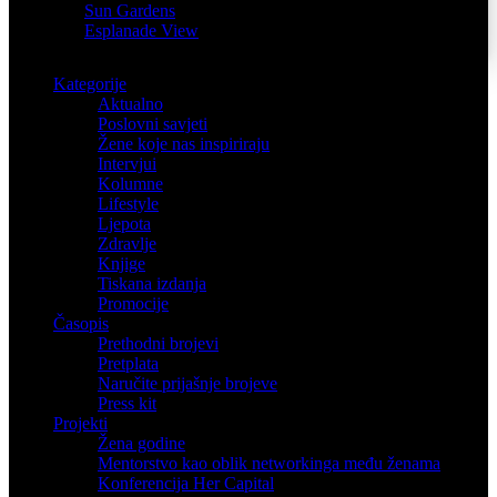
Sun Gardens
Esplanade View
Kategorije
Aktualno
Poslovni savjeti
Žene koje nas inspiriraju
Intervjui
Kolumne
Lifestyle
Ljepota
Zdravlje
Knjige
Tiskana izdanja
Promocije
Časopis
Prethodni brojevi
Pretplata
Naručite prijašnje brojeve
Press kit
Projekti
Žena godine
Mentorstvo kao oblik networkinga među ženama
Konferencija Her Capital