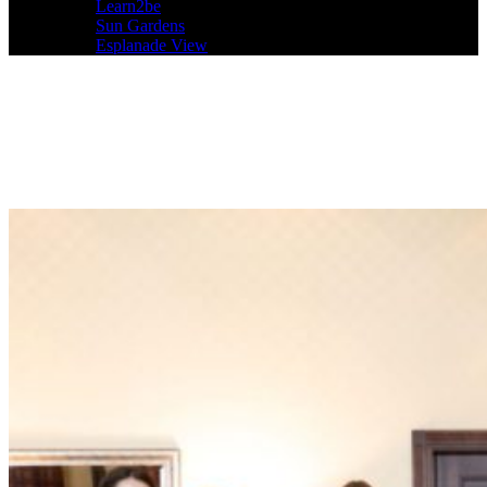
Learn2be
Sun Gardens
Esplanade View