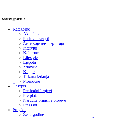
Sadržaj portala
Kategorije
Aktualno
Poslovni savjeti
Žene koje nas inspiriraju
Intervjui
Kolumne
Lifestyle
Ljepota
Zdravlje
Knjige
Tiskana izdanja
Promocije
Časopis
Prethodni brojevi
Pretplata
Naručite prijašnje brojeve
Press kit
Projekti
Žena godine