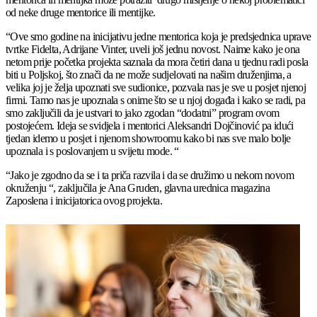
od neke druge mentorice ili mentijke.
“Ove smo godine na inicijativu jedne mentorica koja je predsjednica uprave
tvrtke Fidelta, Adrijane Vinter, uveli još jednu novost. Naime kako je ona
netom prije početka projekta saznala da mora četiri dana u tjednu radi posla
biti u Poljskoj, što znači da ne može sudjelovati na našim druženjima, a
velika joj je želja upoznati sve sudionice, pozvala nas je sve u posjet njenoj
firmi. Tamo nas je upoznala s onime što se u njoj događa i kako se radi, pa
smo zaključili da je ustvari to jako zgodan “dodatni” program ovom
postojećem. Ideja se svidjela i mentorici Aleksandri Dojčinović pa idući
tjedan idemo u posjet i njenom showroomu kako bi nas sve malo bolje
upoznala i s poslovanjem u svijetu mode. “
“Jako je zgodno da se i ta priča razvila i da se družimo u nekom novom
okruženju “, zaključila je Ana Gruden, glavna urednica magazina
Zaposlena i inicijatorica ovog projekta.