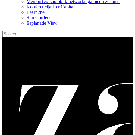
Mentorstvo kao oblik networkinga među ženama
Konferencija Her Capital
Learn2be
Sun Gardens
Esplanade View