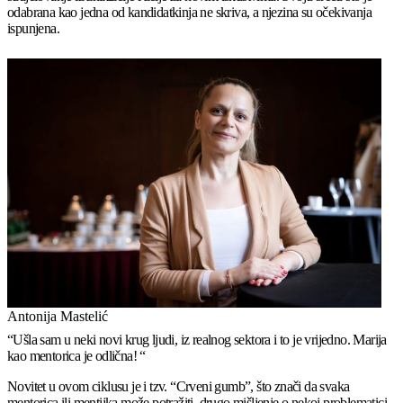
odabrana kao jedna od kandidatkinja ne skriva, a njezina su očekivanja
ispunjena.
Antonija Mastelić
“Ušla sam u neki novi krug ljudi, iz realnog sektora i to je vrijedno. Marija
kao mentorica je odlična! “
Novitet u ovom ciklusu je i tzv. “Crveni gumb”, što znači da svaka
mentorica ili mentijka može potražiti drugo mišljenje o nekoj problematici