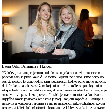
Laura Orlić i Anamarija Tkalčec
“Oduševljena sam projektom i odlično se osjećam u ulozi mentorice, na
početku sam se pitala kako ću se točno uključiti, no nakon samo nekoliko
susreta postalo je jasno koliko sam toga prošla i koliko puno mogu nekome
dati. Preko puta tebe sjede žene koje nisu nužno prošle isti put, koje nisu u
istoj industriji i nisu tematski vezani, ali imaju neke zajedničke izazove, koje
smo svi imali pa se lako i povezati“, ističe jedna od mentorica Ana Burica,
uspješna mlada poslovna žena koja je svoju karijeru započela u startupu i
nastavila u korporaciji, a danas se nalazi na poziciji rukovoditeljice razvoja
proizvoda i digitalnih platformi u kompaniji A1 Hrvatska, koja je na ovom