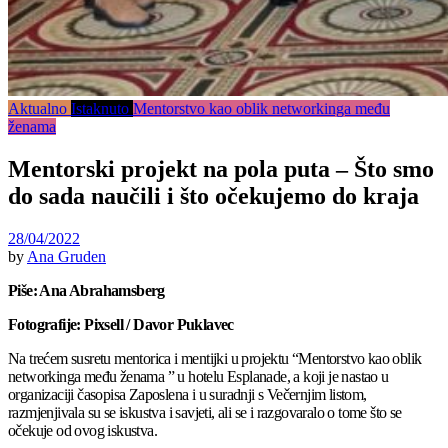
Aktualno
Istaknuto
Mentorstvo kao oblik networkinga među
ženama
Mentorski projekt na pola puta – Što smo
do sada naučili i što očekujemo do kraja
28/04/2022
by
Ana Gruden
Piše: Ana Abrahamsberg
Fotografije: Pixsell / Davor Puklavec
Na trećem susretu mentorica i mentijki u projektu “Mentorstvo kao oblik
networkinga među ženama ” u hotelu Esplanade, a koji je nastao u
organizaciji časopisa Zaposlena i u suradnji s Večernjim listom,
razmjenjivala su se iskustva i savjeti, ali se i razgovaralo o tome što se
očekuje od ovog iskustva.