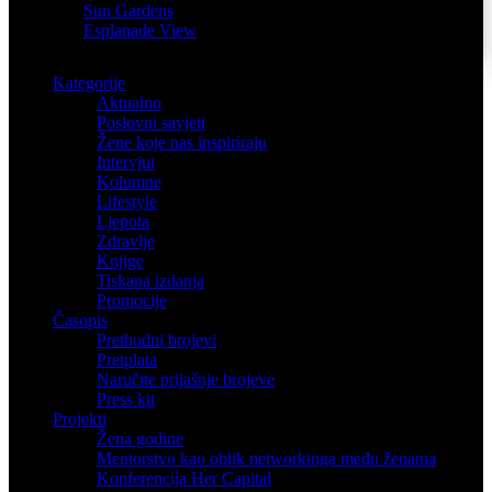
Sun Gardens
Esplanade View
Kategorije
Aktualno
Poslovni savjeti
Žene koje nas inspiriraju
Intervjui
Kolumne
Lifestyle
Ljepota
Zdravlje
Knjige
Tiskana izdanja
Promocije
Časopis
Prethodni brojevi
Pretplata
Naručite prijašnje brojeve
Press kit
Projekti
Žena godine
Mentorstvo kao oblik networkinga među ženama
Konferencija Her Capital