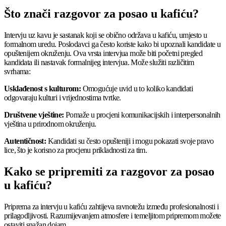
Što znači razgovor za posao u kafiću?
Intervju uz kavu je sastanak koji se obično održava u kafiću, umjesto u
formalnom uredu. Poslodavci ga često koriste kako bi upoznali kandidate u
opuštenijem okruženju. Ova vrsta intervjua može biti početni pregled
kandidata ili nastavak formalnijeg intervjua. Može služiti različitim
svrhama:
Usklađenost s kulturom:
Omogućuje uvid u to koliko kandidati
odgovaraju kulturi i vrijednostima tvrtke.
Društvene vještine:
Pomaže u procjeni komunikacijskih i interpersonalnih
vještina u prirodnom okruženju.
Autentičnost:
Kandidati su često opušteniji i mogu pokazati svoje pravo
lice, što je korisno za procjenu prikladnosti za tim.
Kako se pripremiti za razgovor za posao
u kafiću?
Priprema za intervju u kafiću zahtijeva ravnotežu između profesionalnosti i
prilagodljivosti. Razumijevanjem atmosfere i temeljitom pripremom možete
ostaviti snažan dojam.