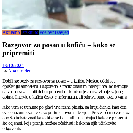
Aktualno
Istaknuto
Poslovni savjeti
Razgovor za posao u kafiću – kako se
pripremiti
19/10/2024
by
Ana Gruden
Dobili ste poziv za razgovor za posao – u kafiću. Možete očekivati
opušteniju atmosferu u usporedbi s tradicionalnim intervjuima, no nemojte
da vas to zavara: biti dobro pripremljen ključno je za ostavljanje sjajnog
dojma. Intervju u kafiću često je neformalan, ali otkriva puno toga o vama.
Ako vam se trenutno po glavi vrte razna pitanja, na kraju članka imat ćete
čvrsto razumijevanje kako pristupiti ovom intervjuu. Provest ćemo vas kroz
ono što trebate znati kako biste se istaknuli – uključujući kako se pripremiti,
što odjenuti, koja pitanja možete očekivati i kako na njih učinkovito
odgovoriti.