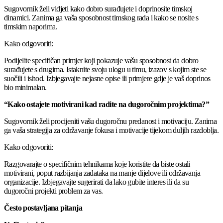
Sugovornik želi vidjeti kako dobro surađujete i doprinosite timskoj
dinamici. Zanima ga vaša sposobnost timskog rada i kako se nosite s
timskim naporima.
Kako odgovoriti:
Podijelite specifičan primjer koji pokazuje vašu sposobnost da dobro
surađujete s drugima. Istaknite svoju ulogu u timu, izazov s kojim ste se
suočili i ishod. Izbjegavajte nejasne opise ili primjere gdje je vaš doprinos
bio minimalan.
“Kako ostajete motivirani kad radite na dugoročnim projektima?”
Sugovornik želi procijeniti vašu dugoročnu predanost i motivaciju. Zanima
ga vaša strategija za održavanje fokusa i motivacije tijekom duljih razdoblja.
Kako odgovoriti:
Razgovarajte o specifičnim tehnikama koje koristite da biste ostali
motivirani, poput razbijanja zadataka na manje dijelove ili održavanja
organizacije. Izbjegavajte sugerirati da lako gubite interes ili da su
dugoročni projekti problem za vas.
Često postavljana pitanja