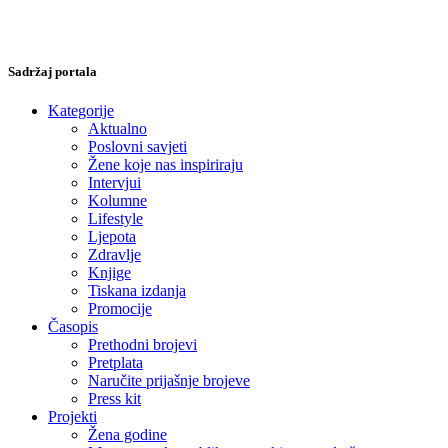
Sadržaj portala
Kategorije
Aktualno
Poslovni savjeti
Žene koje nas inspiriraju
Intervjui
Kolumne
Lifestyle
Ljepota
Zdravlje
Knjige
Tiskana izdanja
Promocije
Časopis
Prethodni brojevi
Pretplata
Naručite prijašnje brojeve
Press kit
Projekti
Žena godine