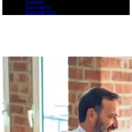
Learn2be
Sun Gardens
Esplanade View