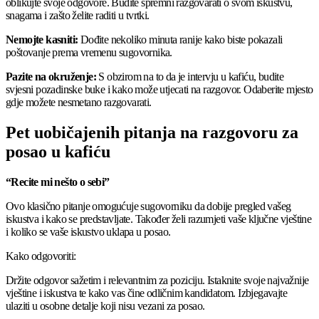
oblikujte svoje odgovore. Budite spremni razgovarati o svom iskustvu,
snagama i zašto želite raditi u tvrtki.
Nemojte kasniti:
Dođite nekoliko minuta ranije kako biste pokazali
poštovanje prema vremenu sugovornika.
Pazite na okruženje:
S obzirom na to da je intervju u kafiću, budite
svjesni pozadinske buke i kako može utjecati na razgovor. Odaberite mjesto
gdje možete nesmetano razgovarati.
Pet uobičajenih pitanja na razgovoru za
posao u kafiću
“Recite mi nešto o sebi”
Ovo klasično pitanje omogućuje sugovorniku da dobije pregled vašeg
iskustva i kako se predstavljate. Također želi razumjeti vaše ključne vještine
i koliko se vaše iskustvo uklapa u posao.
Kako odgovoriti:
Držite odgovor sažetim i relevantnim za poziciju. Istaknite svoje najvažnije
vještine i iskustva te kako vas čine odličnim kandidatom. Izbjegavajte
ulaziti u osobne detalje koji nisu vezani za posao.