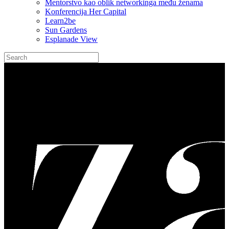
Mentorstvo kao oblik networkinga među ženama
Konferencija Her Capital
Learn2be
Sun Gardens
Esplanade View