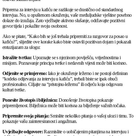
Priprema za intervju u kafiću ne razlikuje se drastično od standardnog
intervjua. No, u opuštenom okruženju, vaše međuljudske vještine posebno
dolaze do izražaja. Zato vježbajte aktivno slušanje, održavajte pozitivni
govor tijela i pokažite svoju osobnost.
Ako se pitate, “Kako bih se još trebala pripremiti za razgovor za posao u
kafiću?”, slijedite ove korake kako biste ostavili pozitivan dojam i pokazali
entuzijazam za ulogu:
Istražite tvrtku:
Upoznajte se s njezinom poviješću, vrijednostima i
misijom. Poznavanje principa tvrtke i nedavnih vijesti može biti korisno.
Odjenite se primjereno:
Iako je okruženje ležerno i ne postoji definiran
“kodeks odijevanja za intervju u kafiću”, trebali biste se ipak obući
profesionalno. Ciljajte na “pristojnu-ležernu” ili odjeću koja odgovara
kulturi tvrtke.
Ponesite životopis i bilježnicu:
Donošenje životopisa pokazuje
pripremljenost. Bilježnica može biti korisna za bilježenje važnih točaka.
Pripremite svoja pitanja:
Smislite nekoliko pitanja o vašoj ulozi i timu. To
pokazuje vašu zainteresiranost i angažman.
Uvježbajte odgovore:
Razmislite o uobičajenim pitanjima na intervjuu i