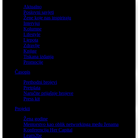
Aktualno
Poslovni savjeti
Žene koje nas inspiriraju
Intervjui
Kolumne
Lifestyle
Ljepota
Zdravlje
Knjige
Tiskana izdanja
Promocije
Časopis
Prethodni brojevi
Pretplata
Naručite prijašnje brojeve
Press kit
Projekti
Žena godine
Mentorstvo kao oblik networkinga među ženama
Konferencija Her Capital
Learn2be