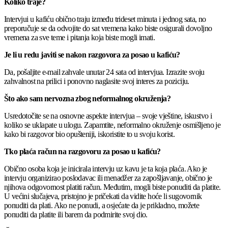
Koliko traje?
Intervjui u kafiću obično traju između trideset minuta i jednog sata, no
preporučuje se da odvojite do sat vremena kako biste osigurali dovoljno
vremena za sve teme i pitanja koja biste mogli imati.
Je li u redu javiti se nakon razgovora za posao u kafiću?
Da, pošaljite e-mail zahvale unutar 24 sata od intervjua. Izrazite svoju
zahvalnost na prilici i ponovno naglasite svoj interes za poziciju.
Što ako sam nervozna zbog neformalnog okruženja?
Usredotočite se na osnovne aspekte intervjua – svoje vještine, iskustvo i
koliko se uklapate u ulogu. Zapamtite, neformalno okruženje osmišljeno je
kako bi razgovor bio opušteniji, iskoristite to u svoju korist.
Tko plaća račun na razgovoru za posao u kafiću?
Obično osoba koja je inicirala intervju uz kavu je ta koja plaća. Ako je
intervju organizirao poslodavac ili menadžer za zapošljavanje, obično je
njihova odgovornost platiti račun. Međutim, mogli biste ponuditi da platite.
U većini slučajeva, pristojno je pričekati da vidite hoće li sugovornik
ponuditi da plati. Ako ne ponudi, a osjećate da je prikladno, možete
ponuditi da platite ili barem da podmirite svoj dio.