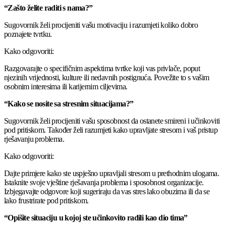
“Zašto želite raditi s nama?”
Sugovornik želi procijeniti vašu motivaciju i razumjeti koliko dobro
poznajete tvrtku.
Kako odgovoriti:
Razgovarajte o specifičnim aspektima tvrtke koji vas privlače, poput
njezinih vrijednosti, kulture ili nedavnih postignuća. Povežite to s vašim
osobnim interesima ili karijernim ciljevima.
“Kako se nosite sa stresnim situacijama?”
Sugovornik želi procijeniti vašu sposobnost da ostanete smireni i učinkoviti
pod pritiskom. Također želi razumjeti kako upravljate stresom i vaš pristup
rješavanju problema.
Kako odgovoriti:
Dajte primjere kako ste uspješno upravljali stresom u prethodnim ulogama.
Istaknite svoje vještine rješavanja problema i sposobnost organizacije.
Izbjegavajte odgovore koji sugeriraju da vas stres lako obuzima ili da se
lako frustrirate pod pritiskom.
“Opišite situaciju u kojoj ste učinkovito radili kao dio tima”