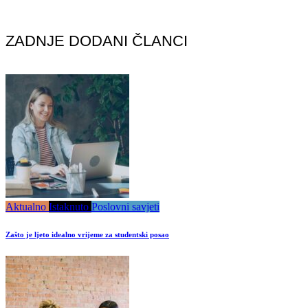
ZADNJE DODANI ČLANCI
Aktualno
Istaknuto
Poslovni savjeti
Zašto je ljeto idealno vrijeme za studentski posao