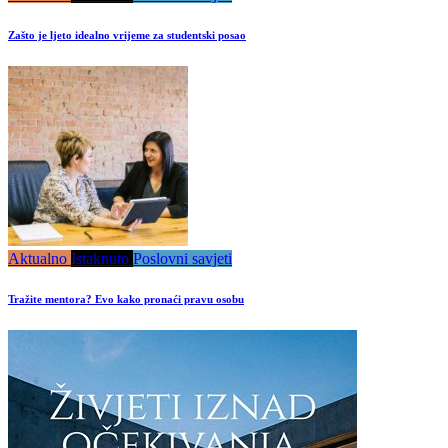
Zašto je ljeto idealno vrijeme za studentski posao
Aktualno
Istaknuto
Poslovni savjeti
Tražite mentora? Evo kako pronaći pravu osobu