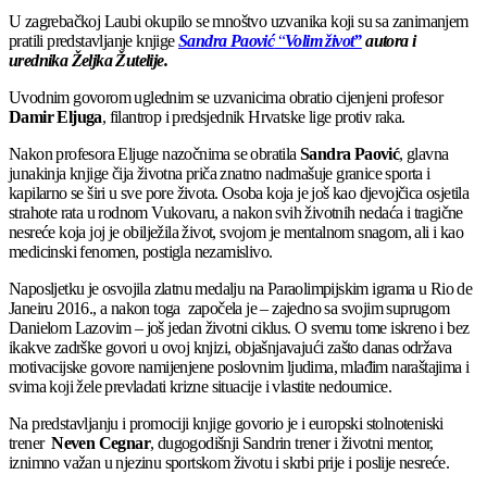
U zagrebačkoj Laubi okupilo se mnoštvo uzvanika koji su sa zanimanjem
pratili predstavljanje knjige
Sandra Paović
“
Volim život”
autora i
urednika Željka Žutelije.
Uvodnim govorom uglednim se uzvanicima obratio cijenjeni profesor
Damir Eljuga
, filantrop i predsjednik Hrvatske lige protiv raka.
Nakon profesora Eljuge nazočnima se obratila
Sandra Paović
, glavna
junakinja knjige čija životna priča znatno nadmašuje granice sporta i
kapilarno se širi u sve pore života. Osoba koja je još kao djevojčica osjetila
strahote rata u rodnom Vukovaru, a nakon svih životnih nedaća i tragične
nesreće koja joj je obilježila život, svojom je mentalnom snagom, ali i kao
medicinski fenomen, postigla nezamislivo.
Naposljetku je osvojila zlatnu medalju na Paraolimpijskim igrama u Rio de
Janeiru 2016., a nakon toga započela je – zajedno sa svojim suprugom
Danielom Lazovim – još jedan životni ciklus. O svemu tome iskreno i bez
ikakve zadrške govori u ovoj knjizi, objašnjavajući zašto danas održava
motivacijske govore namijenjene poslovnim ljudima, mlađim naraštajima i
svima koji žele prevladati krizne situacije i vlastite nedoumice.
Na predstavljanju i promociji knjige govorio je i europski stolnoteniski
trener
Neven Cegnar
, dugogodišnji Sandrin trener i životni mentor,
iznimno važan u njezinu sportskom životu i skrbi prije i poslije nesreće.