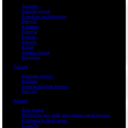
Aktualno
Poslovni savjeti
Žene koje nas inspiriraju
Intervjui
Kolumne
Lifestyle
Ljepota
Zdravlje
Knjige
Tiskana izdanja
Promocije
Časopis
Prethodni brojevi
Pretplata
Naručite prijašnje brojeve
Press kit
Projekti
Žena godine
Mentorstvo kao oblik networkinga među ženama
Konferencija Her Capital
Learn2be