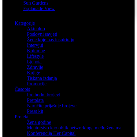
Sun Gardens
Esplanade View
Kategorije
Aktualno
Poslovni savjeti
Žene koje nas inspiriraju
Intervjui
Kolumne
Lifestyle
Ljepota
Zdravlje
Knjige
Tiskana izdanja
Promocije
Časopis
Prethodni brojevi
Pretplata
Naručite prijašnje brojeve
Press kit
Projekti
Žena godine
Mentorstvo kao oblik networkinga među ženama
Konferencija Her Capital