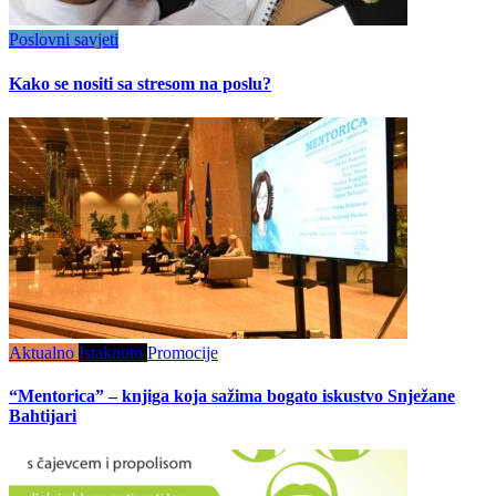
Poslovni savjeti
Kako se nositi sa stresom na poslu?
Aktualno
Istaknuto
Promocije
“Mentorica” – knjiga koja sažima bogato iskustvo Snježane
Bahtijari