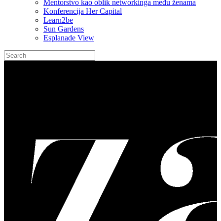
Mentorstvo kao oblik networkinga među ženama
Konferencija Her Capital
Learn2be
Sun Gardens
Esplanade View