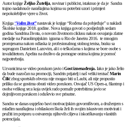
Autor knjige
Željko Žutelija
, novinar i publicist, istaknuo je da je Sandra
trajno nadahnuće naraštajima kojima su potrebni uzori i primjeri
nepokolebljive vjere u život.
Knjiga
“
Volim život”
nastavak je knjige “Rođena da pobjeđuje” u nakladi
Školske knjige 2018. godine. Nova knjiga govori o posljednjih sedam
godina Sandrina života, o novom životnom ciklusu nakon osvajanja zlatne
medalje na Paraolimpijskim igrama u Rio de Janeiru 2016. te mnogim
promjenama nakon odlaska iz profesionalnog stolnog tenisa, braku sa
suprugom Danielom Lazovim, ali i o teškoćama s kojima se bore osobe s
invaliditetom. Apelira na društvo da pomogne onima kojima je pomoć
najpotrebnija.
Uzvanicima se video porukom javio i
Gost iznenađenja.
Iako je jako želio
da bude nazočan na promociji, Sandrin prijatelj i naš veliki tenisač
Marin
Čilić
zbog sportskih obveza nije mogao biti u Laubi, ali nije propustio
priliku da se gostima obrati video porukom. Osvajač US Open-a, filantrop i
osoba velikog srca koja uvijek rado pomaže potrebitima javio se
dojmljivom porukom i oduševio sve prisutne.
Sandra se danas uspješno bavi motivacijskim govorništvom, a druženjem s
mlađim naraštajima i obilaskom škola želi ih svojim iskustvom motivirati i
pružiti im potporu u ostvarenju njihovih ciljeva i iskorištavanju vlastitih
potencijala.