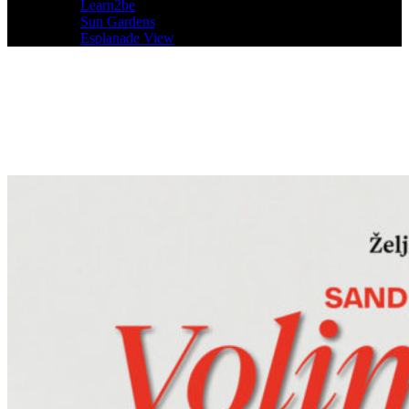
Learn2be
Sun Gardens
Esplanade View