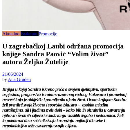
Aktualno
Istaknuto
Promocije
U zagrebačkoj Laubi održana promocija
knjige Sandra Paović “Volim život”
autora Željka Žutelije
21/06/2024
by
Ana Gruden
Knjiga u kojoj Sandra iskreno priča o svojem djetinjstvu, sportskim
uspjesima, progonstvu iz ratom razorenog rodnog Vukovara i prometnoj
nesreći koja je obilježila i promijenila njezin život. Ovom knjigom Sandra
želi prenijeti svoje životno i sportsko iskustvo – osobito mlađim
naraštajima, ali i ljudima zrele dobi – kako bih ih ohrabrila u ostvarenju
njihovih životnih ciljeva i svladavanju vlastitih tegoba i nedoumica. Želi
ih potaknuti da u sebi otkrivaju i osnažuju najbolji dio sebe i
nepokolebljivo teže ostvarenju svojih ciljeva.