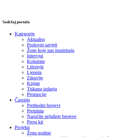
Sadržaj portala
Kategorije
Aktualno
Poslovni savjeti
Žene koje nas inspiriraju
Intervjui
Kolumne
Lifestyle
Ljepota
Zdravlje
Knjige
Tiskana izdanja
Promocije
Časopis
Prethodni brojevi
Pretplata
Naručite prijašnje brojeve
Press kit
Projekti
Žena godine