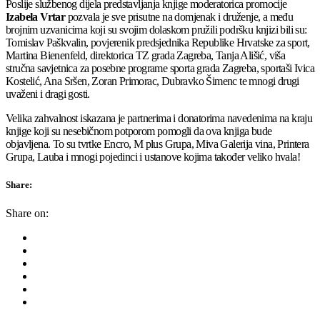
Poslije službenog dijela predstavljanja knjige moderatorica promocije
Izabela Vrtar
pozvala je sve prisutne na domjenak i druženje, a među
brojnim uzvanicima koji su svojim dolaskom pružili podršku knjizi bili su:
Tomislav Paškvalin, povjerenik predsjednika Republike Hrvatske za sport,
Martina Bienenfeld, direktorica TZ grada Zagreba, Tanja Ališić, viša
stručna savjetnica za posebne programe sporta grada Zagreba, sportaši Ivica
Kostelić, Ana Sršen, Zoran Primorac, Dubravko Šimenc te mnogi drugi
uvaženi i dragi gosti.
Velika zahvalnost iskazana je partnerima i donatorima navedenima na kraju
knjige koji su nesebičnom potporom pomogli da ova knjiga bude
objavljena. To su tvrtke Encro, M plus Grupa, Miva Galerija vina, Printera
Grupa, Lauba i mnogi pojedinci i ustanove kojima također veliko hvala!
Share:
Share on: