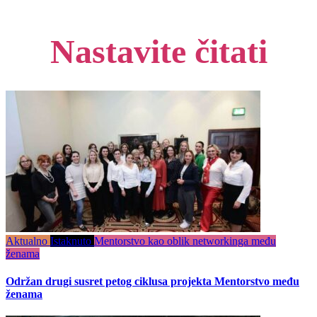
Nastavite čitati
Aktualno
Istaknuto
Mentorstvo kao oblik networkinga među
ženama
Održan drugi susret petog ciklusa projekta Mentorstvo među
ženama