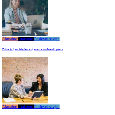
Aktualno
Istaknuto
Poslovni savjeti
Zašto je ljeto idealno vrijeme za studentski posao
Aktualno
Istaknuto
Poslovni savjeti