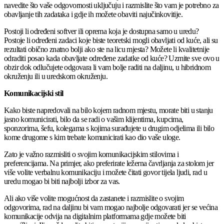
navedite što vaše odgovornosti uključuju i razmislite što vam je potrebno za
obavljanje tih zadataka i gdje ih možete obaviti najučinkovitije.
Postoji li određeni softver ili oprema koja je dostupna samo u uredu?
Postoje li određeni zadaci koje biste teoretski mogli obavljati od kuće, ali su
rezultati obično znatno bolji ako ste na licu mjesta? Možete li kvalitetnije
odraditi posao kada obavljate određene zadatke od kuće? Uzmite sve ovo u
obzir dok odlučujete odgovara li vam bolje raditi na daljinu, u hibridnom
okruženju ili u uredskom okruženju.
Komunikacijski stil
Kako biste napredovali na bilo kojem radnom mjestu, morate biti u stanju
jasno komunicirati, bilo da se radi o vašim klijentima, kupcima,
sponzorima, šefu, kolegama s kojima surađujete u drugim odjelima ili bilo
kome drugome s kim trebate komunicirati kao dio vaše uloge.
Zato je važno razmisliti o svojim komunikacijskim stilovima i
preferencijama. Na primjer, ako preferirate ležerna čavrljanja za stolom jer
više volite verbalnu komunikaciju i možete čitati govor tijela ljudi, rad u
uredu mogao bi biti najbolji izbor za vas.
Ali ako više volite mogućnost da zastanete i razmislite o svojim
odgovorima, rad na daljinu bi vam mogao najbolje odgovarati jer se većina
komunikacije odvija na digitalnim platformama gdje možete biti