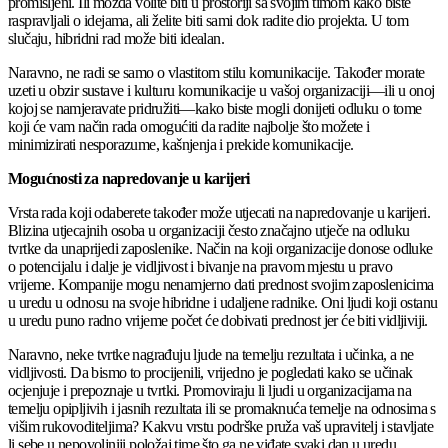
promišljeni. Ili možda volite biti u prostoriji sa svojim timom kako biste
raspravljali o idejama, ali želite biti sami dok radite dio projekta. U tom
slučaju, hibridni rad može biti idealan.
Naravno, ne radi se samo o vlastitom stilu komunikacije. Također morate
uzeti u obzir sustave i kulturu komunikacije u vašoj organizaciji—ili u onoj
kojoj se namjeravate pridružiti—kako biste mogli donijeti odluku o tome
koji će vam način rada omogućiti da radite najbolje što možete i
minimizirati nesporazume, kašnjenja i prekide komunikacije.
Mogućnosti za napredovanje u karijeri
Vrsta rada koji odaberete također može utjecati na napredovanje u karijeri.
Blizina utjecajnih osoba u organizaciji često značajno utječe na odluku
tvrtke da unaprijedi zaposlenike. Način na koji organizacije donose odluke
o potencijalu i dalje je vidljivost i bivanje na pravom mjestu u pravo
vrijeme. Kompanije mogu nenamjerno dati prednost svojim zaposlenicima
u uredu u odnosu na svoje hibridne i udaljene radnike. Oni ljudi koji ostanu
u uredu puno radno vrijeme počet će dobivati ​​prednost jer će biti vidljiviji.
Naravno, neke tvrtke nagrađuju ljude na temelju rezultata i učinka, a ne
vidljivosti. Da bismo to procijenili, vrijedno je pogledati kako se učinak
ocjenjuje i prepoznaje u tvrtki. Promoviraju li ljudi u organizacijama na
temelju opipljivih i jasnih rezultata ili se promaknuća temelje na odnosima s
višim rukovoditeljima? Kakvu vrstu podrške pruža vaš upravitelj i stavljate
li sebe u nepovoljniji položaj time što ga ne viđate svaki dan u uredu.