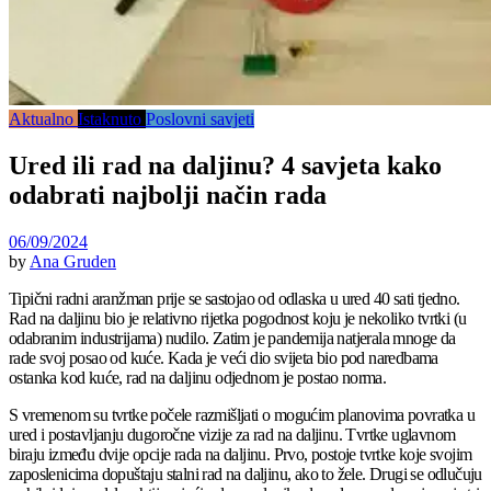
Aktualno
Istaknuto
Poslovni savjeti
Ured ili rad na daljinu? 4 savjeta kako
odabrati najbolji način rada
06/09/2024
by
Ana Gruden
Tipični radni aranžman prije se sastojao od odlaska u ured 40 sati tjedno.
Rad na daljinu bio je relativno rijetka pogodnost koju je nekoliko tvrtki (u
odabranim industrijama) nudilo. Zatim je pandemija natjerala mnoge da
rade svoj posao od kuće. Kada je veći dio svijeta bio pod naredbama
ostanka kod kuće, rad na daljinu odjednom je postao norma.
S vremenom su tvrtke počele razmišljati o mogućim planovima povratka u
ured i postavljanju dugoročne vizije za rad na daljinu. Tvrtke uglavnom
biraju između dvije opcije rada na daljinu. Prvo, postoje tvrtke koje svojim
zaposlenicima dopuštaju stalni rad na daljinu, ako to žele. Drugi se odlučuju