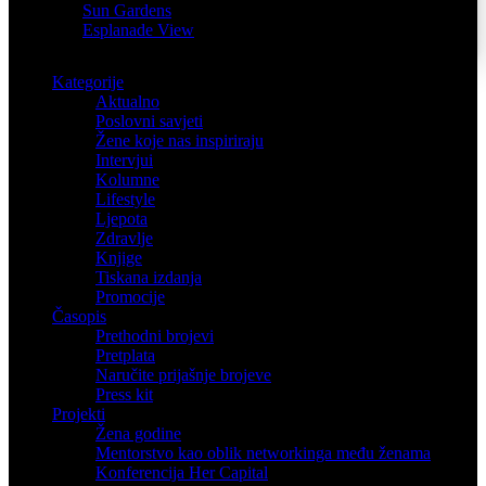
Sun Gardens
Esplanade View
Kategorije
Aktualno
Poslovni savjeti
Žene koje nas inspiriraju
Intervjui
Kolumne
Lifestyle
Ljepota
Zdravlje
Knjige
Tiskana izdanja
Promocije
Časopis
Prethodni brojevi
Pretplata
Naručite prijašnje brojeve
Press kit
Projekti
Žena godine
Mentorstvo kao oblik networkinga među ženama
Konferencija Her Capital