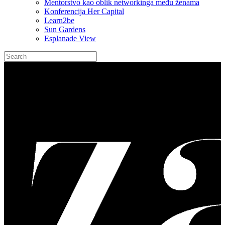
Mentorstvo kao oblik networkinga među ženama
Konferencija Her Capital
Learn2be
Sun Gardens
Esplanade View