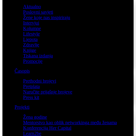
Aktualno
Poslovni savjeti
Žene koje nas inspiriraju
Intervjui
Kolumne
Lifestyle
Ljepota
Zdravlje
Knjige
Tiskana izdanja
Promocije
Časopis
Prethodni brojevi
Pretplata
Naručite prijašnje brojeve
Press kit
Projekti
Žena godine
Mentorstvo kao oblik networkinga među ženama
Konferencija Her Capital
Learn2be