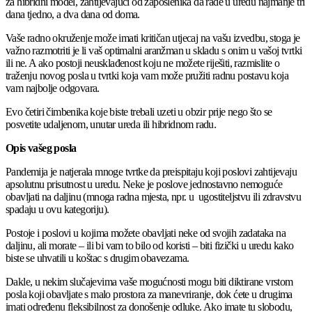
za hibridni model, zahtijevajući od zaposlenika da rade u uredu najmanje tri
dana tjedno, a dva dana od doma.
Vaše radno okruženje može imati kritičan utjecaj na vašu izvedbu, stoga je
važno razmotriti je li vaš optimalni aranžman u skladu s onim u vašoj tvrtki
ili ne. A ako postoji neusklađenost koju ne možete riješiti, razmislite o
traženju novog posla u tvrtki koja vam može pružiti radnu postavu koja
vam najbolje odgovara.
Evo četiri čimbenika koje biste trebali uzeti u obzir prije nego što se
posvetite udaljenom, unutar ureda ili hibridnom radu.
Opis vašeg posla
Pandemija je natjerala mnoge tvrtke da preispitaju koji poslovi zahtijevaju
apsolutnu prisutnost u uredu. Neke je poslove jednostavno nemoguće
obavljati na daljinu (mnoga radna mjesta, npr. u ugostiteljstvu ili zdravstvu
spadaju u ovu kategoriju).
Postoje i poslovi u kojima možete obavljati neke od svojih zadataka na
daljinu, ali morate – ili bi vam to bilo od koristi – biti fizički u uredu kako
biste se uhvatili u koštac s drugim obavezama.
Dakle, u nekim slučajevima vaše mogućnosti mogu biti diktirane vrstom
posla koji obavljate s malo prostora za manevriranje, dok ćete u drugima
imati određenu fleksibilnost za donošenje odluke. Ako imate tu slobodu,