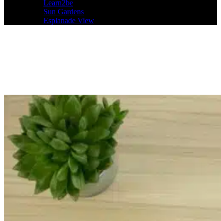
Learn2be
Sun Gardens
Esplanade View