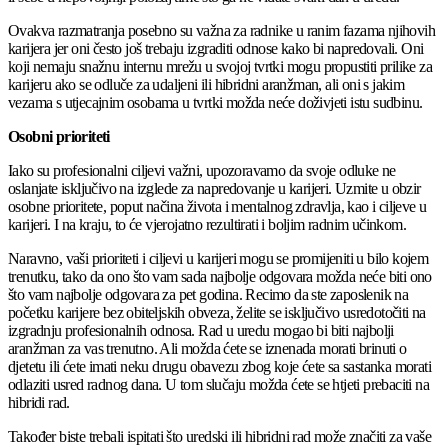
Ovakva razmatranja posebno su važna za radnike u ranim fazama njihovih
karijera jer oni često još trebaju izgraditi odnose kako bi napredovali. Oni
koji nemaju snažnu internu mrežu u svojoj tvrtki mogu propustiti prilike za
karijeru ako se odluče za udaljeni ili hibridni aranžman, ali oni s jakim
vezama s utjecajnim osobama u tvrtki možda neće doživjeti istu sudbinu.
Osobni prioriteti
Iako su profesionalni ciljevi važni, upozoravamo da svoje odluke ne
oslanjate isključivo na izglede za napredovanje u karijeri. Uzmite u obzir
osobne prioritete, poput načina života i mentalnog zdravlja, kao i ciljeve u
karijeri. I na kraju, to će vjerojatno rezultirati i boljim radnim učinkom.
Naravno, vaši prioriteti i ciljevi u karijeri mogu se promijeniti u bilo kojem
trenutku, tako da ono što vam sada najbolje odgovara možda neće biti ono
što vam najbolje odgovara za pet godina. Recimo da ste zaposlenik na
početku karijere bez obiteljskih obveza, želite se isključivo usredotočiti na
izgradnju profesionalnih odnosa. Rad u uredu mogao bi biti najbolji
aranžman za vas trenutno. Ali možda ćete se iznenada morati brinuti o
djetetu ili ćete imati neku drugu obavezu zbog koje ćete sa sastanka morati
odlaziti usred radnog dana. U tom slučaju možda ćete se htjeti prebaciti na
hibridi rad.
Također biste trebali ispitati što uredski ili hibridni rad može značiti za vaše