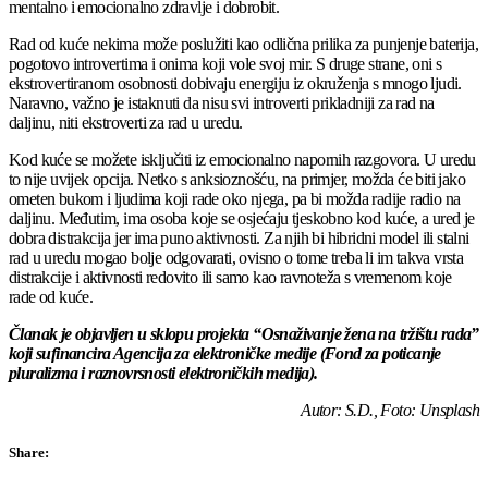
mentalno i emocionalno zdravlje i dobrobit.
Rad od kuće nekima može poslužiti kao odlična prilika za punjenje baterija,
pogotovo introvertima i onima koji vole svoj mir. S druge strane, oni s
ekstrovertiranom osobnosti dobivaju energiju iz okruženja s mnogo ljudi.
Naravno, važno je istaknuti da nisu svi introverti prikladniji za rad na
daljinu, niti ekstroverti za rad u uredu.
Kod kuće se možete isključiti iz emocionalno napornih razgovora. U uredu
to nije uvijek opcija. Netko s anksioznošću, na primjer, možda će biti jako
ometen bukom i ljudima koji rade oko njega, pa bi možda radije radio na
daljinu. Međutim, ima osoba koje se osjećaju tjeskobno kod kuće, a ured je
dobra distrakcija jer ima puno aktivnosti. Za njih bi hibridni model ili stalni
rad u uredu mogao bolje odgovarati, ovisno o tome treba li im takva vrsta
distrakcije i aktivnosti redovito ili samo kao ravnoteža s vremenom koje
rade od kuće.
Članak je objavljen u sklopu projekta “Osnaživanje žena na tržištu rada”
koji sufinancira Agencija za elektroničke medije (Fond za poticanje
pluralizma i raznovrsnosti elektroničkih medija).
Autor: S.D., Foto: Unsplash
Share: