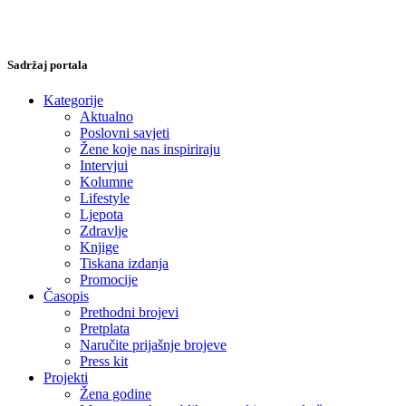
Sadržaj portala
Kategorije
Aktualno
Poslovni savjeti
Žene koje nas inspiriraju
Intervjui
Kolumne
Lifestyle
Ljepota
Zdravlje
Knjige
Tiskana izdanja
Promocije
Časopis
Prethodni brojevi
Pretplata
Naručite prijašnje brojeve
Press kit
Projekti
Žena godine