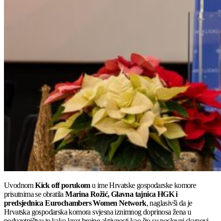
Uvodnom
Kick off porukom
u ime Hrvatske gospodarske komore
prisutnima se obratila
Marina Rožić, Glavna tajnica HGK i
predsjednica Eurochambers Women Network
, naglasivši da je
Hrvatska gospodarska komora svjesna iznimnog doprinosa žena u
poduzetništvu te kako kroz brojne aktivnosti kao što su poslovni skupovi,