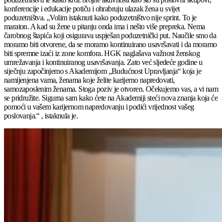
konferencije i edukacije potiču i ohrabruju ulazak žena u svijet
poduzetništva. „Volim istaknuti kako poduzetništvo nije sprint. To je
maraton. A kad su žene u pitanju onda ima i nešto više prepreka. Nema
čarobnog štapića koji osigurava uspješan poduzetnički put. Naučile smo da
moramo biti otvorene, da se moramo kontinuirano usavršavati i da moramo
biti spremne izaći iz zone komfora. HGK naglašava važnost ženskog
umrežavanja i kontinuiranog usavršavanja. Zato već sljedeće godine u
siječnju započinjemo s Akademijom „Budućnost Upravljanja“ koja je
namijenjena vama, ženama koje želite karijerno napredovati,
samozaposlenim ženama. Stoga poziv je otvoren. Očekujemo vas, a vi nam
se pridružite. Sigurna sam kako ćete na Akademiji steći nova znanja koja će
pomoći u vašem karijernom napredovanju i podići vrijednost vašeg
poslovanja.“ , istaknula je.