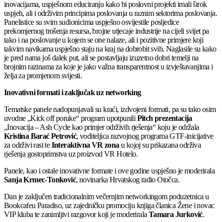
inovacijama, uspješnom educiranju kako bi poslovni projekti imali širok
uspjeh, ali i održivim principima poslovanja u raznim sektorima poslovanja.
Panelistice su svim sudionicima uspješno osvijestile posljedice
prekomjernog trošenja resursa, brojne utjecaje industrije na cijeli svijet pa
tako i na poslovanje u kojem se one nalaze, ali i pozitivne primjere koji
takvim navikama uspješno staju na kraj na dobrobit svih. Naglasile su kako
je pred nama još dalek put, ali se postavljaju izuzetno dobri temelji na
brojnim razinama za koje je jako važna transparentnost u izvještavanjima i
želja za promjenom svijesti.
Inovativni formati i zaključak uz networking
Tematske panele nadopunjavali su kraći, izdvojeni formati, pa su tako osim
uvodne „Kick off poruke“ program upotpunili
Pitch prezentacija
„Inovacija – Ash Cycle kao primjer održivih rješenja“ koju je održala
Kristina Barać Petrović
, voditeljica razvojnog programa GTF-inicijative
za održivi rast te
Interaktivna VR zona
u kojoj su prikazana održiva
rješenja gostoprimstva uz proizvod VR Hotelo.
Panele, kao i ostale inovativne formate i ove godine uspješno je moderirala
Sanja Krmec-Tonković
, novinarka Hrvatskog radio Otočca.
Dan je zaključen tradicionalnim večernjim networkingom poduzetnica u
Bookcafeu Paradiso, uz zajedničku promociju knjiga članica Žene i novac
VIP kluba te zanimljivi razgovor koji je moderirala
Tamara Jurković
.