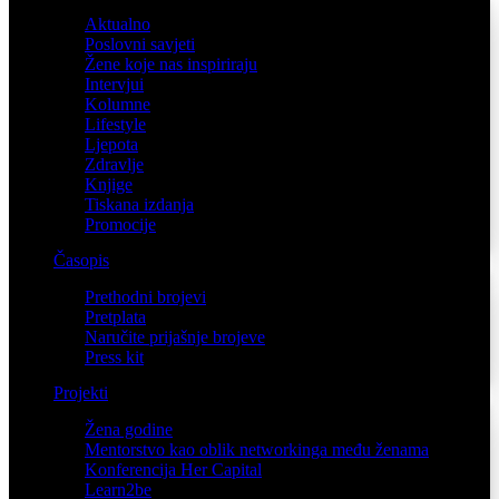
Aktualno
Poslovni savjeti
Žene koje nas inspiriraju
Intervjui
Kolumne
Lifestyle
Ljepota
Zdravlje
Knjige
Tiskana izdanja
Promocije
Časopis
Prethodni brojevi
Pretplata
Naručite prijašnje brojeve
Press kit
Projekti
Žena godine
Mentorstvo kao oblik networkinga među ženama
Konferencija Her Capital
Learn2be