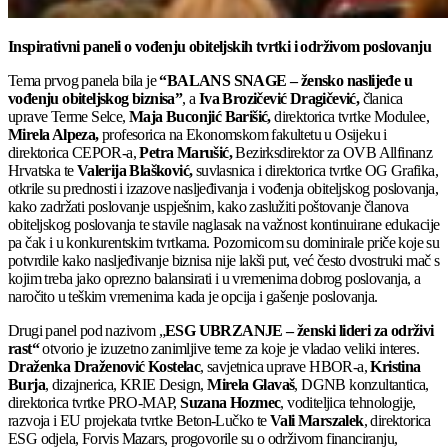
Inspirativni paneli o vođenju obiteljskih tvrtki i održivom poslovanju
Tema prvog panela bila je
“BALANS SNAGE – žensko naslijeđe u
vođenju obiteljskog biznisa”
, a
Iva Brozičević Dragičević,
članica
uprave Terme Selce,
Maja Buconjić Barišić,
direktorica tvrtke Modulee,
Mirela Alpeza,
profesorica na Ekonomskom fakultetu u Osijeku i
direktorica CEPOR-a,
Petra Marušić,
Bezirksdirektor za OVB Allfinanz
Hrvatska te
Valerija Blašković,
suvlasnica i direktorica tvrtke OG Grafika,
otkrile su prednosti i izazove nasljeđivanja i vođenja obiteljskog poslovanja,
kako zadržati poslovanje uspješnim, kako zaslužiti poštovanje članova
obiteljskog poslovanja te stavile naglasak na važnost kontinuirane edukacije
pa čak i u konkurentskim tvrtkama. Pozornicom su dominirale priče koje su
potvrdile kako nasljeđivanje biznisa nije lakši put, već često dvostruki mač s
kojim treba jako oprezno balansirati i u vremenima dobrog poslovanja, a
naročito u teškim vremenima kada je opcija i gašenje poslovanja.
Drugi panel pod nazivom „
ESG UBRZANJE – ženski lideri za održivi
rast“
otvorio je izuzetno zanimljive teme za koje je vladao veliki interes.
Draženka Draženović Kostelac
, savjetnica uprave HBOR-a,
Kristina
Burja
, dizajnerica, KRIE Design,
Mirela Glavaš
, DGNB konzultantica,
direktorica tvrtke PRO-MAP,
Suzana Hozmec
, voditeljica tehnologije,
razvoja i EU projekata tvrtke Beton-Lučko te
Vali Marszalek
, direktorica
ESG odjela, Forvis Mazars, progovorile su o održivom financiranju,