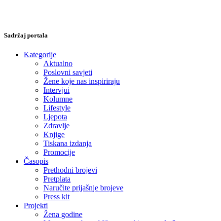
Sadržaj portala
Kategorije
Aktualno
Poslovni savjeti
Žene koje nas inspiriraju
Intervjui
Kolumne
Lifestyle
Ljepota
Zdravlje
Knjige
Tiskana izdanja
Promocije
Časopis
Prethodni brojevi
Pretplata
Naručite prijašnje brojeve
Press kit
Projekti
Žena godine