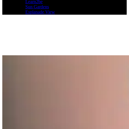
Learn2be
Sun Gardens
Esplanade View