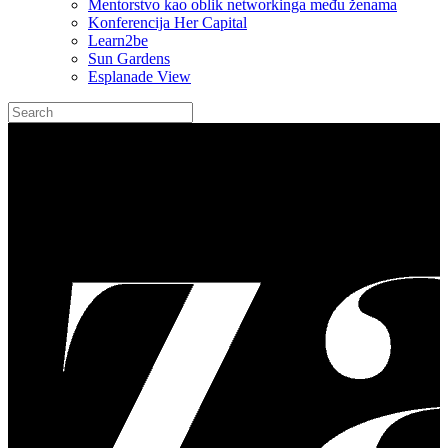
Mentorstvo kao oblik networkinga među ženama
Konferencija Her Capital
Learn2be
Sun Gardens
Esplanade View