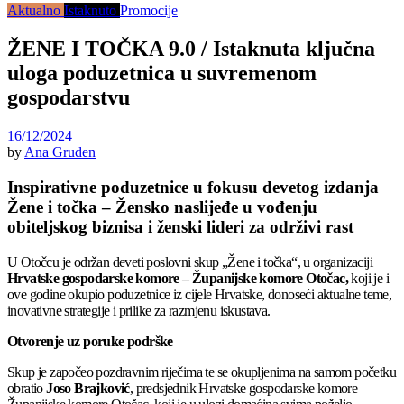
Aktualno
Istaknuto
Promocije
ŽENE I TOČKA 9.0 / Istaknuta ključna
uloga poduzetnica u suvremenom
gospodarstvu
16/12/2024
by
Ana Gruden
Inspirativne poduzetnice u fokusu devetog izdanja
Žene i točka – Žensko naslijeđe u vođenju
obiteljskog biznisa i ženski lideri za održivi rast
U Otočcu je održan deveti poslovni skup „Žene i točka“, u organizaciji
Hrvatske gospodarske komore – Županijske komore Otočac,
koji je i
ove godine okupio poduzetnice iz cijele Hrvatske, donoseći aktualne teme,
inovativne strategije i prilike za razmjenu iskustava.
Otvorenje uz poruke podrške
Skup je započeo pozdravnim riječima te se okupljenima na samom početku
obratio
Joso Brajković
, predsjednik Hrvatske gospodarske komore –