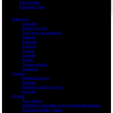
Sun Gardens
Esplanade View
Kategorije
Aktualno
Poslovni savjeti
Žene koje nas inspiriraju
Intervjui
Kolumne
Lifestyle
Ljepota
Zdravlje
Knjige
Tiskana izdanja
Promocije
Časopis
Prethodni brojevi
Pretplata
Naručite prijašnje brojeve
Press kit
Projekti
Žena godine
Mentorstvo kao oblik networkinga među ženama
Konferencija Her Capital