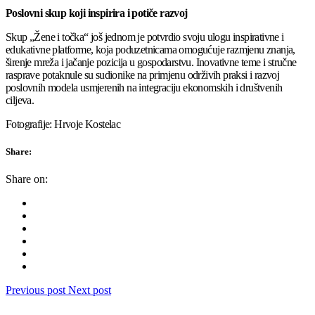
Poslovni skup koji inspirira i potiče razvoj
Skup „Žene i točka“ još jednom je potvrdio svoju ulogu inspirativne i
edukativne platforme, koja poduzetnicama omogućuje razmjenu znanja,
širenje mreža i jačanje pozicija u gospodarstvu. Inovativne teme i stručne
rasprave potaknule su sudionike na primjenu održivih praksi i razvoj
poslovnih modela usmjerenih na integraciju ekonomskih i društvenih
ciljeva.
Fotografije: Hrvoje Kostelac
Share:
Share on:
Previous post
Next post