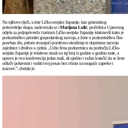
Na njihove riječi, u ime Ličko-senjske županije, kao generalnog
pokrovitelja skupa, nadovezala se i
Marijana Lulić
, pročelnica Upravnog
odjela za poljoprivredu i turizam Ličko-senjske županije istaknuvši kako je
poduzetništvo prioritet gospodarskog razvoja, a žene u poduzetništvu čine
poseban dio, pritom stvarajući pozitivno okruženje te doprinose razvoju
zajednice i društva u cjelini. „Udio žena poduzetnica na području Ličko-
senjske županije je relativno nizak no taj broj iz godine u godinu raste, a
upravo je ova konferencija jedan mali, ali ujedno i važan kotačić da se žene
odluče pokrenuti i voditi svoj posao bez obzira na moguće zapreke i
izazove.“, dodala je.