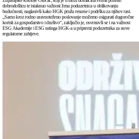
Županijske komore Otočac, koji je u ulozi domaćina svima poželio
dobrodošlicu te istaknuo važnost žena poduzetnica u oblikovanju
budućnosti, naglasivši kako HGK pruža resurse i podršku za njihov rast.
„Samo kroz rodno uravnoteženo poslovanje možemo osigurati dugoročne
koristi za gospodarstvo i društvo“, zaključio je, osvrnuvši se i na važnost
ESG Akademije i ESG ratinga HGK-a u pripremi poduzetnika za nove
regulatorne zahtjeve.