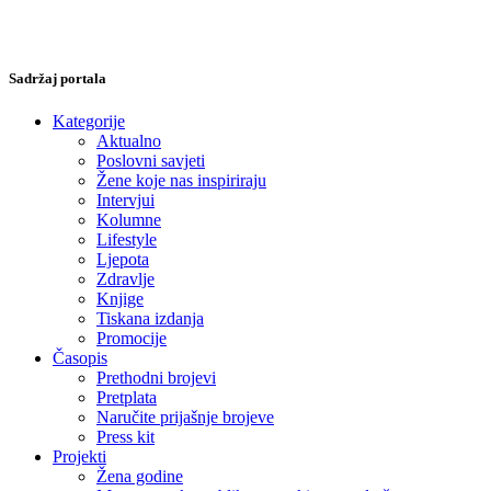
Sadržaj portala
Kategorije
Aktualno
Poslovni savjeti
Žene koje nas inspiriraju
Intervjui
Kolumne
Lifestyle
Ljepota
Zdravlje
Knjige
Tiskana izdanja
Promocije
Časopis
Prethodni brojevi
Pretplata
Naručite prijašnje brojeve
Press kit
Projekti
Žena godine