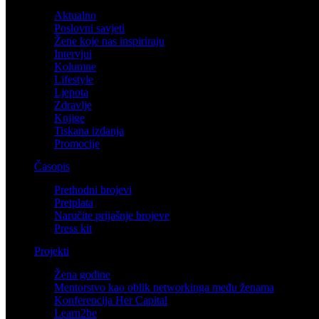
Aktualno
Poslovni savjeti
Žene koje nas inspiriraju
Intervjui
Kolumne
Lifestyle
Ljepota
Zdravlje
Knjige
Tiskana izdanja
Promocije
Časopis
Prethodni brojevi
Pretplata
Naručite prijašnje brojeve
Press kit
Projekti
Žena godine
Mentorstvo kao oblik networkinga među ženama
Konferencija Her Capital
Learn2be