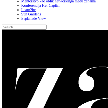
Mentorstvo kao oblik networkinga među ženama
Konferencija Her Capital
Learn2be
Sun Gardens
Esplanade View