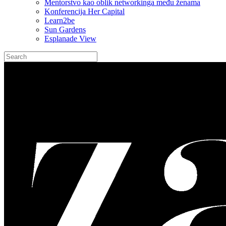
Mentorstvo kao oblik networkinga među ženama
Konferencija Her Capital
Learn2be
Sun Gardens
Esplanade View