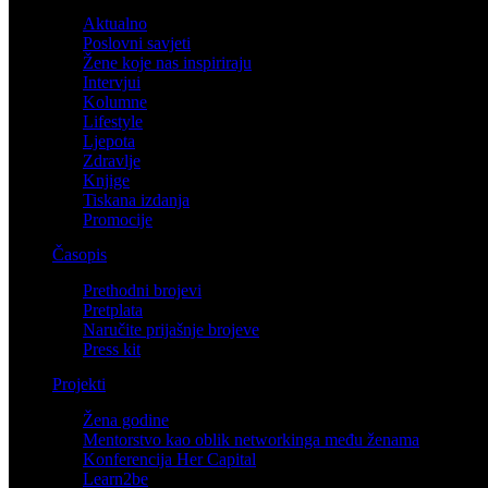
Aktualno
Poslovni savjeti
Žene koje nas inspiriraju
Intervjui
Kolumne
Lifestyle
Ljepota
Zdravlje
Knjige
Tiskana izdanja
Promocije
Časopis
Prethodni brojevi
Pretplata
Naručite prijašnje brojeve
Press kit
Projekti
Žena godine
Mentorstvo kao oblik networkinga među ženama
Konferencija Her Capital
Learn2be