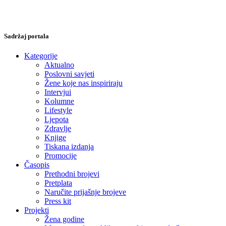
Sadržaj portala
Kategorije
Aktualno
Poslovni savjeti
Žene koje nas inspiriraju
Intervjui
Kolumne
Lifestyle
Ljepota
Zdravlje
Knjige
Tiskana izdanja
Promocije
Časopis
Prethodni brojevi
Pretplata
Naručite prijašnje brojeve
Press kit
Projekti
Žena godine