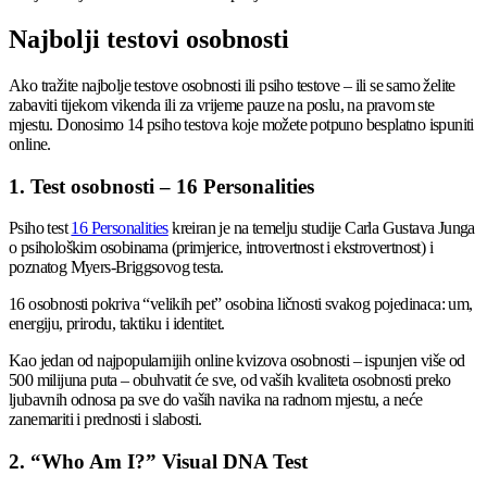
Najbolji testovi osobnosti
Ako tražite najbolje testove osobnosti ili psiho testove – ili se samo želite
zabaviti tijekom vikenda ili za vrijeme pauze na poslu, na pravom ste
mjestu. Donosimo 14 psiho testova koje možete potpuno besplatno ispuniti
online.
1. Test osobnosti – 16 Personalities
Psiho test
16 Personalities
kreiran je na temelju studije Carla Gustava Junga
o psihološkim osobinama (primjerice, introvertnost i ekstrovertnost) i
poznatog Myers-Briggsovog testa.
16 osobnosti pokriva “velikih pet” osobina ličnosti svakog pojedinaca: um,
energiju, prirodu, taktiku i identitet.
Kao jedan od najpopularnijih online kvizova osobnosti – ispunjen više od
500 milijuna puta – obuhvatit će sve, od vaših kvaliteta osobnosti preko
ljubavnih odnosa pa sve do vaših navika na radnom mjestu, a neće
zanemariti i prednosti i slabosti.
2. “Who Am I?” Visual DNA Test