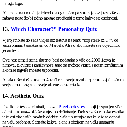
mnogo toga.
Ali imajte na umu da je izbor boja ograničen pa smatrajte ovaj test više za
zabavu nego što bi točno mogao procijeniti o tome kakve ste osobnosti.
13.
Which Character?” Personality Quiz
Vjerojatno ste do sada vidjeli niz testova na temu “koji ste lik iz…?”, od
testa romana Jane Austen do Marvela. Ali što ako možete sve objediniti u
jedan test?
Ovaj test temelji se na skupnoj bazi podataka o više od 2000 likova iz
filmova, televizije i književnosti, tako da možete vidjeti s kojim izmišljenim
likom se najviše možete usporediti.
A nakon što riješite test, možete filtrirati svoje rezultate prema pojedinačnim
svojstvima i pogledati svoje glavne karakteristike.
14. Aesthetic Quiz
Estetiku je teško definirati, ali ovaj
BuzzFeedov test
– koji je ispunjen više
od milijun puta – olakšava njezino definiranje. Dok se vaša vanjska estetika
više vrti oko vaših modnih odabira, vaša unutarnja estetika više se odnosi
na vašu osobnost. Saznajte kakva je ona s obzirom na vašu unutarnju