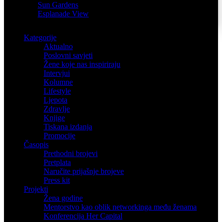
Sun Gardens
Esplanade View
Kategorije
Aktualno
Poslovni savjeti
Žene koje nas inspiriraju
Intervjui
Kolumne
Lifestyle
Ljepota
Zdravlje
Knjige
Tiskana izdanja
Promocije
Časopis
Prethodni brojevi
Pretplata
Naručite prijašnje brojeve
Press kit
Projekti
Žena godine
Mentorstvo kao oblik networkinga među ženama
Konferencija Her Capital