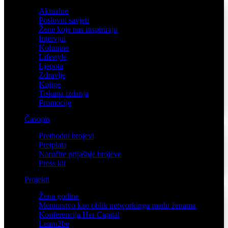
Aktualno
Poslovni savjeti
Žene koje nas inspiriraju
Intervjui
Kolumne
Lifestyle
Ljepota
Zdravlje
Knjige
Tiskana izdanja
Promocije
Časopis
Prethodni brojevi
Pretplata
Naručite prijašnje brojeve
Press kit
Projekti
Žena godine
Mentorstvo kao oblik networkinga među ženama
Konferencija Her Capital
Learn2be