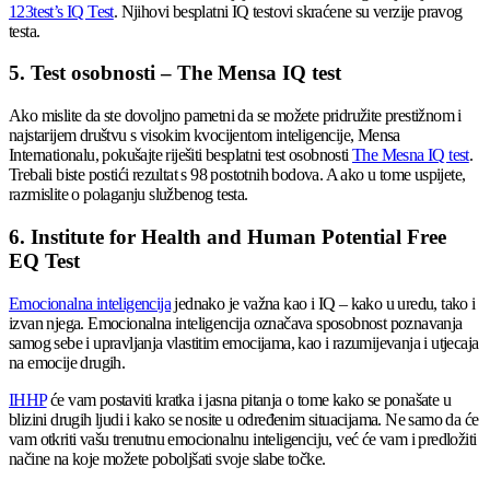
123test’s IQ Test
. Njihovi besplatni IQ testovi skraćene su verzije pravog
testa.
5. Test osobnosti – The Mensa IQ test
Ako mislite da ste dovoljno pametni da se možete pridružite prestižnom i
najstarijem društvu s visokim kvocijentom inteligencije, Mensa
Internationalu, pokušajte riješiti besplatni test osobnosti
The Mesna IQ test
.
Trebali biste postići rezultat s 98 postotnih bodova. A ako u tome uspijete,
razmislite o polaganju službenog testa.
6. Institute for Health and Human Potential Free
EQ Test
Emocionalna inteligencija
jednako je važna kao i IQ – kako u uredu, tako i
izvan njega. Emocionalna inteligencija označava sposobnost poznavanja
samog sebe i upravljanja vlastitim emocijama, kao i razumijevanja i utjecaja
na emocije drugih.
IHHP
će vam postaviti kratka i jasna pitanja o tome kako se ponašate u
blizini drugih ljudi i kako se nosite u određenim situacijama. Ne samo da će
vam otkriti vašu trenutnu emocionalnu inteligenciju, već će vam i predložiti
načine na koje možete poboljšati svoje slabe točke.