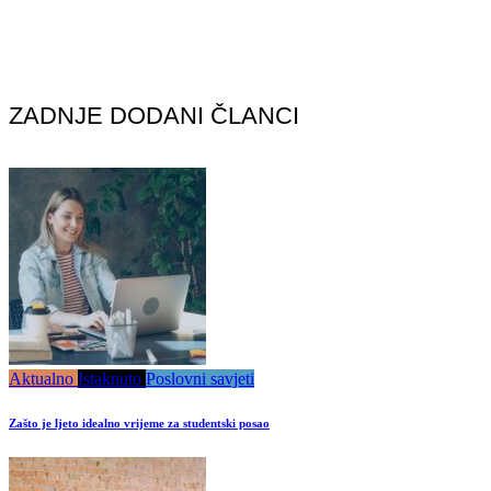
ZADNJE DODANI ČLANCI
Aktualno
Istaknuto
Poslovni savjeti
Zašto je ljeto idealno vrijeme za studentski posao