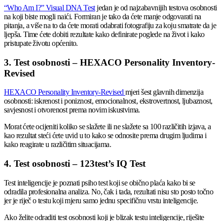
“Who Am I?” Visual DNA Test
jedan je od najzabavnijih testova osobnosti
na koji biste mogli naići. Formiran je tako da ćete manje odgovarati na
pitanja, a više na to da ćete morati odabrati fotografiju za koju smatrate da je
ljepša. Time ćete dobiti rezultate kako definirate poglede na život i kako
pristupate životu općenito.
3. Test osobnosti – HEXACO Personality Inventory-
Revised
HEXACO Personality Inventory-Revised
mjeri šest glavnih dimenzija
osobnosti: iskrenost i poniznost, emocionalnost, ekstrovertnost, ljubaznost,
savjesnost i otvorenost prema novim iskustvima.
Morat ćete ocijeniti koliko se slažete ili ne slažete sa 100 različitih izjava, a
kao rezultat steći ćete uvid u to kako se odnosite prema drugim ljudima i
kako reagirate u različitim situacijama.
4. Test osobnosti – 123test’s IQ Test
Test inteligencije je poznati psiho test koji se obično plaća kako bi se
odradila profesionalna analiza. No, čak i tada, rezultati nisu sto posto točno
jer je riječ o testu koji mjeru samo jednu specifičnu vrstu inteligencije.
Ako želite odraditi test osobnosti koji je blizak testu inteligencije, riješite