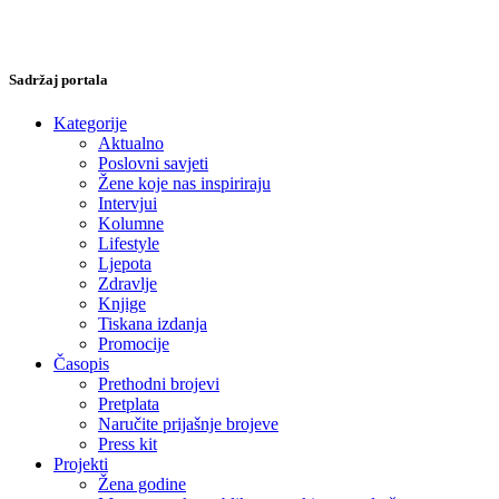
Sadržaj portala
Kategorije
Aktualno
Poslovni savjeti
Žene koje nas inspiriraju
Intervjui
Kolumne
Lifestyle
Ljepota
Zdravlje
Knjige
Tiskana izdanja
Promocije
Časopis
Prethodni brojevi
Pretplata
Naručite prijašnje brojeve
Press kit
Projekti
Žena godine