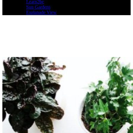
Learn2be
Sun Gardens
Esplanade View