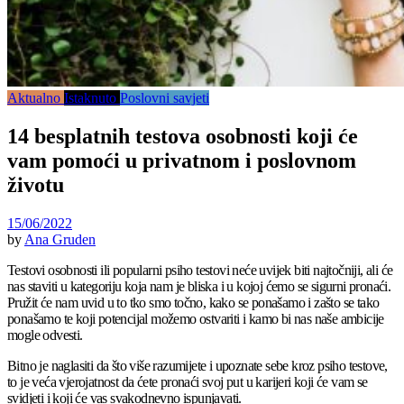
Aktualno
Istaknuto
Poslovni savjeti
14 besplatnih testova osobnosti koji će
vam pomoći u privatnom i poslovnom
životu
15/06/2022
by
Ana Gruden
Testovi osobnosti ili popularni psiho testovi neće uvijek biti najtočniji, ali će
nas staviti u kategoriju koja nam je bliska i u kojoj ćemo se sigurni pronaći.
Pružit će nam uvid u to tko smo točno, kako se ponašamo i zašto se tako
ponašamo te koji potencijal možemo ostvariti i kamo bi nas naše ambicije
mogle odvesti.
Bitno je naglasiti da što više razumijete i upoznate sebe kroz psiho testove,
to je veća vjerojatnost da ćete pronaći svoj put u karijeri koji će vam se
svidjeti i koji će vas svakodnevno ispunjavati.