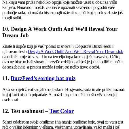
Na kraju vam pruža nekoliko opcija koje možete uzeti u obzir za vašu
karijeru. Naravno, možda vas neće upoznati savršeno i pogoditi vaše
područje rada, ali možda biste mogli uživati znajući koje poslove biste još
mogli raditi.
10. Design A Work Outfit And We’ll Reveal Your
Dream Job
Znate li uopće koji je vaš “posao iz snova”? Dopustite BuzzFeedu i
njihovom testu
Design A Work Outfit And We’ll Reveal Your Dream Job
da odluči umjesto vas – i to na temelju toga koju odjeću sastavite. Očito,
ovo ne biste trebali shvaćati previše ozbiljno, ali još je jedan odličan način
da se zabavite, a pritom možda i otkrijete nešto novo o sebi.
11.
BuzzFeed’s sorting hat quiz
Ako ste cijeli život sanjali o odlasku u Hogwarts, sada imate priliku saznati
kojoj kući uistinu pripadate. A možda usput naučite nešto više o svojoj
osobnosti.
12. Test osobnosti –
Test Color
Samo odabirom svoje omiljene i najmanje omiljene boje, ovaj će vam test
reći o vašim liderskim vještima, vještinama upravljanja, vašoj mašti i još