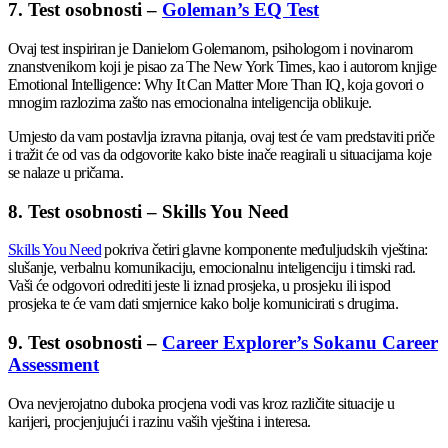
7. Test osobnosti –
Goleman’s EQ Test
Ovaj test inspiriran je Danielom Golemanom, psihologom i novinarom
znanstvenikom koji je pisao za The New York Times, kao i autorom knjige
Emotional Intelligence: Why It Can Matter More Than IQ, koja govori o
mnogim razlozima zašto nas emocionalna inteligencija oblikuje.
Umjesto da vam postavlja izravna pitanja, ovaj test će vam predstaviti priče
i tražit će od vas da odgovorite kako biste inače reagirali u situacijama koje
se nalaze u pričama.
8. Test osobnosti – Skills You Need
Skills You Need
pokriva četiri glavne komponente međuljudskih vještina:
slušanje, verbalnu komunikaciju, emocionalnu inteligenciju i timski rad.
Vaši će odgovori odrediti jeste li iznad prosjeka, u prosjeku ili ispod
prosjeka te će vam dati smjernice kako bolje komunicirati s drugima.
9. Test osobnosti –
Career Explorer’s Sokanu Career
Assessment
Ova nevjerojatno duboka procjena vodi vas kroz različite situacije u
karijeri, procjenjujući i razinu vaših vještina i interesa.