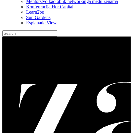
Mentorstvo kao oblik networkinga među ženama
Konferencija Her Capital
Learn2be
Sun Gardens
Esplanade View