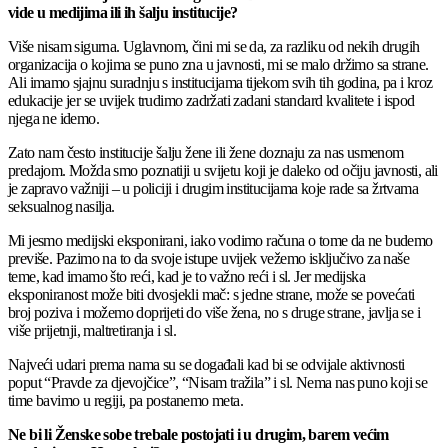
vide u medijima ili ih šalju institucije?
Više nisam sigurna. Uglavnom, čini mi se da, za razliku od nekih drugih
organizacija o kojima se puno zna u javnosti, mi se malo držimo sa strane.
Ali imamo sjajnu suradnju s institucijama tijekom svih tih godina, pa i kroz
edukacije jer se uvijek trudimo zadržati zadani standard kvalitete i ispod
njega ne idemo.
Zato nam često institucije šalju žene ili žene doznaju za nas usmenom
predajom. Možda smo poznatiji u svijetu koji je daleko od očiju javnosti, ali
je zapravo važniji – u policiji i drugim institucijama koje rade sa žrtvama
seksualnog nasilja.
Mi jesmo medijski eksponirani, iako vodimo računa o tome da ne budemo
previše. Pazimo na to da svoje istupe uvijek vežemo isključivo za naše
teme, kad imamo što reći, kad je to važno reći i sl. Jer medijska
eksponiranost može biti dvosjekli mač: s jedne strane, može se povećati
broj poziva i možemo doprijeti do više žena, no s druge strane, javlja se i
više prijetnji, maltretiranja i sl.
Najveći udari prema nama su se događali kad bi se odvijale aktivnosti
poput “Pravde za djevojčice”, “Nisam tražila” i sl. Nema nas puno koji se
time bavimo u regiji, pa postanemo meta.
Ne bi li Ženske sobe trebale postojati i u drugim, barem većim