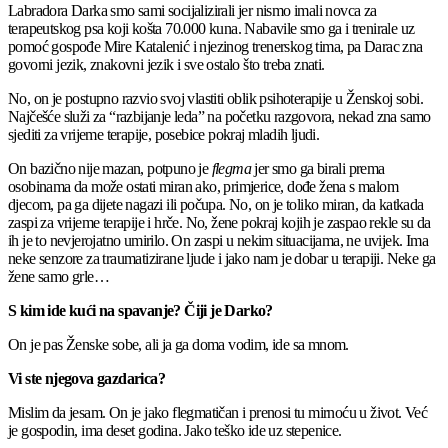
Labradora Darka smo sami socijalizirali jer nismo imali novca za
terapeutskog psa koji košta 70.000 kuna. Nabavile smo ga i trenirale uz
pomoć gospođe Mire Katalenić i njezinog trenerskog tima, pa Darac zna
govorni jezik, znakovni jezik i sve ostalo što treba znati.
No, on je postupno razvio svoj vlastiti oblik psihoterapije u Ženskoj sobi.
Najčešće služi za “razbijanje leda” na početku razgovora, nekad zna samo
sjediti za vrijeme terapije, posebice pokraj mladih ljudi.
On bazično nije mazan, potpuno je
flegma
jer smo ga birali prema
osobinama da može ostati miran ako, primjerice, dođe žena s malom
djecom, pa ga dijete nagazi ili počupa. No, on je toliko miran, da katkada
zaspi za vrijeme terapije i hrče. No, žene pokraj kojih je zaspao rekle su da
ih je to nevjerojatno umirilo. On zaspi u nekim situacijama, ne uvijek. Ima
neke senzore za traumatizirane ljude i jako nam je dobar u terapiji. Neke ga
žene samo grle…
S kim ide kući na spavanje? Čiji je Darko?
On je pas Ženske sobe, ali ja ga doma vodim, ide sa mnom.
Vi ste njegova gazdarica?
Mislim da jesam. On je jako flegmatičan i prenosi tu mirnoću u život. Već
je gospodin, ima deset godina. Jako teško ide uz stepenice.