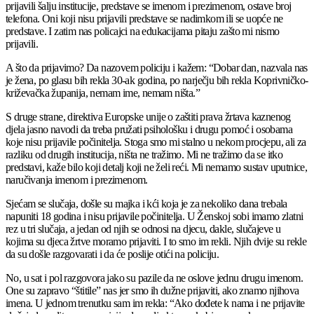
prijavili šalju institucije, predstave se imenom i prezimenom, ostave broj
telefona. Oni koji nisu prijavili predstave se nadimkom ili se uopće ne
predstave. I zatim nas policajci na edukacijama pitaju zašto mi nismo
prijavili.
A što da prijavimo? Da nazovem policiju i kažem: “Dobar dan, nazvala nas
je žena, po glasu bih rekla 30-ak godina, po narječju bih rekla Koprivničko-
križevačka županija, nemam ime, nemam ništa.”
S druge strane, direktiva Europske unije o zaštiti prava žrtava kaznenog
djela jasno navodi da treba pružati psihološku i drugu pomoć i osobama
koje nisu prijavile počinitelja. Stoga smo mi stalno u nekom procjepu, ali za
razliku od drugih institucija, ništa ne tražimo. Mi ne tražimo da se itko
predstavi, kaže bilo koji detalj koji ne želi reći. Mi nemamo sustav uputnice,
naručivanja imenom i prezimenom.
Sjećam se slučaja, došle su majka i kći koja je za nekoliko dana trebala
napuniti 18 godina i nisu prijavile počinitelja. U Ženskoj sobi imamo zlatni
rez u tri slučaja, a jedan od njih se odnosi na djecu, dakle, slučajeve u
kojima su djeca žrtve moramo prijaviti. I to smo im rekli. Njih dvije su rekle
da su došle razgovarati i da će poslije otići na policiju.
No, u sat i pol razgovora jako su pazile da ne oslove jednu drugu imenom.
One su zapravo “štitile” nas jer smo ih dužne prijaviti, ako znamo njihova
imena. U jednom trenutku sam im rekla: “Ako dođete k nama i ne prijavite