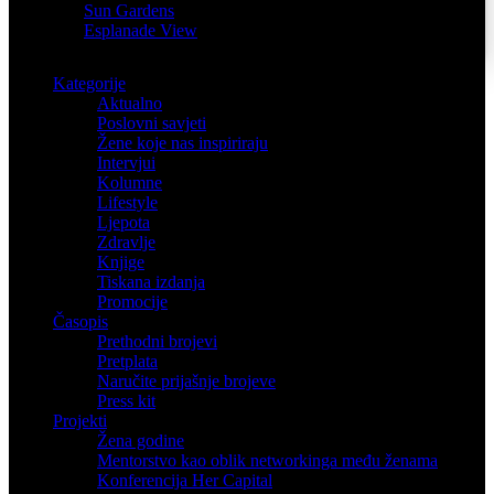
Sun Gardens
Esplanade View
Kategorije
Aktualno
Poslovni savjeti
Žene koje nas inspiriraju
Intervjui
Kolumne
Lifestyle
Ljepota
Zdravlje
Knjige
Tiskana izdanja
Promocije
Časopis
Prethodni brojevi
Pretplata
Naručite prijašnje brojeve
Press kit
Projekti
Žena godine
Mentorstvo kao oblik networkinga među ženama
Konferencija Her Capital