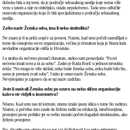
duboko bila u toj temi, da je područje seksualnog nasilja koje nema više
vezu s ratom a nije ni obiteljsko, ostalo nepokriveno. Tada smo odlučile
osnovati organizaciju koja će biti specijalizirana u području seksualnog
nasilja.
Zašto naziv Ženska soba, ima li neku simboliku?
Ne znam je li ta priča uopće za javnost. Naime, kad smo počeli razmišljati o
tome da osnujemo novu organizaciju, većina je donatora koja je financirala
nevladine organizacije otišla iz Hrvatske.
I u strahu da nećemo pronaći donatore, stalno sam ponavljala: “Pa mi
nećemo imati novca ni za sobu”. Zatim je Rada Borić u jednom trenutku
rekla: “Ne mogu te više slušati, neka bude ženska soba, neka bude bilo što,
samo je prestani zvati soba”. I tako je ostao naziv Ženska soba.
Nevjerojatno je zapravo da se taj naziv zadržao.
Jeste li osnivali Žensku sobu po uzoru na neku sličnu organizaciju
kakvu ste vidjeli u inozemstvu?
Nismo. Kad smo nas tri krenule, nismo imale jasnu sliku o tome što radimo.
Naime, u početku smo znale da želimo raditi na edukaciji, istraživanjima,
promjeni javne politike jer se nešto moralo početi događati strukturalno, ako
želimo promjene.
No, shvatile smo ubrzo da su nas svi doživljavali kao neko referentno