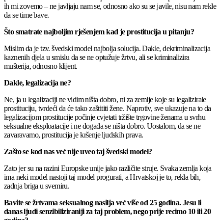
ih mi zovemo – ne javljaju nam se, odnosno ako su se javile, nisu nam rekle
da se time bave.
Što smatrate najboljim rješenjem kad je prostitucija u pitanju?
Mislim da je tzv. švedski model najbolja solucija. Dakle, dekriminalizacija
kaznenih djela u smislu da se ne optužuje žrtvu, ali se kriminalizira
mušterija, odnosno klijent.
Dakle, legalizacija ne?
Ne, ja u legalizaciji ne vidim ništa dobro, ni za zemlje koje su legalizirale
prostituciju, tvrdeći da će tako zaštititi žene. Naprotiv, sve ukazuje na to da
legalizacijom prostitucije počinje cvjetati tržište trgovine ženama u svrhu
seksualne eksploatacije i ne događa se ništa dobro. Uostalom, da se ne
zavaravamo, prostitucija je kršenje ljudskih prava.
Zašto se kod nas već nije uveo taj švedski model?
Zato jer su na razini Europske unije jako različite struje. Svaka zemlja koja
ima neki model nastoji taj model progurati, a Hrvatskoj je to, rekla bih,
zadnja briga u svemiru.
Bavite se žrtvama seksualnog nasilja već više od 25 godina. Jesu li
danas ljudi senzibiliziraniji za taj problem, nego prije recimo 10 ili 20