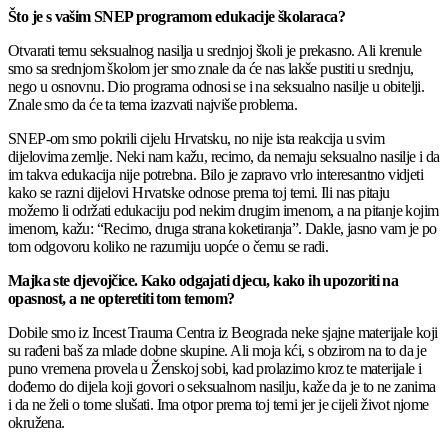
Što je s vašim SNEP programom edukacije školaraca?
Otvarati temu seksualnog nasilja u srednjoj školi je prekasno. Ali krenule
smo sa srednjom školom jer smo znale da će nas lakše pustiti u srednju,
nego u osnovnu. Dio programa odnosi se i na seksualno nasilje u obitelji.
Znale smo da će ta tema izazvati najviše problema.
SNEP-om smo pokrili cijelu Hrvatsku, no nije ista reakcija u svim
dijelovima zemlje. Neki nam kažu, recimo, da nemaju seksualno nasilje i da
im takva edukacija nije potrebna. Bilo je zapravo vrlo interesantno vidjeti
kako se razni dijelovi Hrvatske odnose prema toj temi. Ili nas pitaju
možemo li održati edukaciju pod nekim drugim imenom, a na pitanje kojim
imenom, kažu: “Recimo, druga strana koketiranja”. Dakle, jasno vam je po
tom odgovoru koliko ne razumiju uopće o čemu se radi.
Majka ste djevojčice. Kako odgajati djecu, kako ih upozoriti na
opasnost, a ne opteretiti tom temom?
Dobile smo iz Incest Trauma Centra iz Beograda neke sjajne materijale koji
su rađeni baš za mlade dobne skupine. Ali moja kći, s obzirom na to da je
puno vremena provela u Ženskoj sobi, kad prolazimo kroz te materijale i
dođemo do dijela koji govori o seksualnom nasilju, kaže da je to ne zanima
i da ne želi o tome slušati. Ima otpor prema toj temi jer je cijeli život njome
okružena.