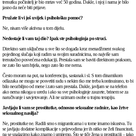
trenutku počinitelj je bio mrtav već 50 godina. Dakle, i njoj i nama je bilo
jasno da neće biti prijave.
Pružate li vi još uvijek i psihološku pomoć?
Ne, nisam više aktivna u tom dijelu.
Nedostaje li vam taj dio? Ipak ste psihologinja po struci.
Direktno sam uključena u sve što se događa kroz menadžment svakog
pojedinog slučaja koji radim sa svojim suradnicima, no najviše sam
trenutačno posvećena edukaciji. Prestala sam se baviti direktnom praksom,
ne zato što sam htjela, nego zato što me nema.
Često moram na put, na konferenciju, sastanak i sl. S tom dinamikom
odlazaka ne mogu se posvetiti radu s nekim tko me treba kontinuirano, to bi
bilo neozbiljno od mene i zato sam prestala. Dakle, javljam se na telefon
ako nema nikoga u uredu i ako su sve psihologinje zauzete, brinem se za
naručivanje i savjetovanje. Ali ne uzimam osobe u trajnu terapiju.
Javljaju li vam se prostitutke, odnosno seksualne radnice, kao žrtve
seksualnog nasilja?
Ne, prostitutke ne. Radili smo s migranticama i u tome imamo iskustva. Tu
se javljaju dodatne komplikacije s prijevodima jer ih nitko ne želi financirati,
pa se snalazimo kako znamo i umijemo. Što se tiče žena u prostituciji – tako