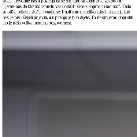
slučaj, dovodite nas u poziciju da se direktno sukobimo sa zakonom.
Tjerate nas da biramo između vas i ostalih žena s kojima tu radimo”. Tada
su otišle prijaviti slučaj i vratile se. Imali smo nekoliko takvih situacija kad
nasilje nisu željeli prijaviti, a u pitanju je bilo dijete. To ne smijemo dopustiti
i to je naša velika moralna odgovornost.