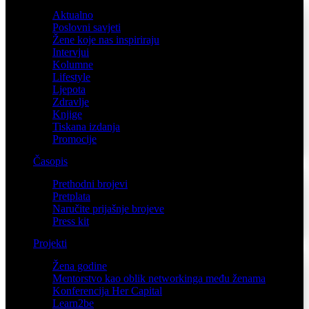
Aktualno
Poslovni savjeti
Žene koje nas inspiriraju
Intervjui
Kolumne
Lifestyle
Ljepota
Zdravlje
Knjige
Tiskana izdanja
Promocije
Časopis
Prethodni brojevi
Pretplata
Naručite prijašnje brojeve
Press kit
Projekti
Žena godine
Mentorstvo kao oblik networkinga među ženama
Konferencija Her Capital
Learn2be