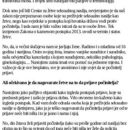
transrodna osoba. I uvijek smo nastojale biti pažljive u terminologiji.
Dok smo još bili Centar za žrtve seksualnog nasilja, nevjerojatno je da naš
zakon nije prepoznavao osobe koje su preživjele seksualno nasilje kao
žrtve, nego kao svjedoke u postupku koji hrvatska država vodi protiv
počinitelja. I tada nam je bilo važno isticati da su te osobe žrtve. Tek
izmjenom Zakona o kaznenom postupku 2013. uvodi se termin i status
žrtve.
No, da, u većini slučajeva nam se javljaju žene. Radimo i s mladima od 16
godina i starijima. Osim svojeg tima, imamo vanjske suradnice i suradnike,
našu odvjetničku kancelariju s kojom surađujemo, nekoliko psihologinja,
ginekologinju… Nastojimo zaista imati svu pomoć na jednome mjestu. I
važno je da je sve besplatno, sve je anonimno i nije uvjet da se počinitelj
prijavi.
Ali očekivano je da nagovarate žrtve na to da prijave počinitelja?
Nastojimo jako pažljivo objasniti kako izgleda postupak prijave, koje su
prednosti prijave i zašto je prijava dobra. Vrlo otvoreno im kažemo kako
izgleda postupak. Kad vam dođe odrasla osoba koja je preživjela seksualno
nasilje u djetinjstvu, jako ju je teško nagovarati da počinitelja prijavi jer od te
prijave neće biti ništa i to je jasno i nama i njoj.
No, dio žrtava želi prijaviti počinitelja (iako su prošle godine od nasilja) bez
obzira na to što su svjesni da od toga neće biti ništa jer žele da policija