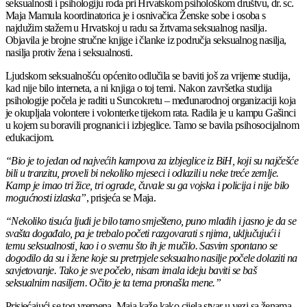
seksualnosti i psihologiju roda pri Hrvatskom psihološkom društvu, dr. sc.
Maja Mamula koordinatorica je i osnivačica Ženske sobe i osoba s
najdužim stažem u Hrvatskoj u radu sa žrtvama seksualnog nasilja.
Objavila je brojne stručne knjige i članke iz područja seksualnog nasilja,
nasilja protiv žena i seksualnosti.
Ljudskom seksualnošću općenito odlučila se baviti još za vrijeme studija,
kad nije bilo interneta, a ni knjiga o toj temi. Nakon završetka studija
psihologije počela je raditi u Suncokretu – međunarodnoj organizaciji koja
je okupljala volontere i volonterke tijekom rata. Radila je u kampu Gašinci
u kojem su boravili prognanici i izbjeglice. Tamo se bavila psihosocijalnom
edukacijom.
“Bio je to jedan od najvećih kampova za izbjeglice iz BiH, koji su najčešće
bili u tranzitu, proveli bi nekoliko mjeseci i odlazili u neke treće zemlje.
Kamp je imao tri žice, tri ograde, čuvale su ga vojska i policija i nije bilo
mogućnosti izlaska”
, prisjeća se Maja.
“Nekoliko tisuća ljudi je bilo tamo smješteno, puno mladih i jasno je da se
svašta događalo, pa je trebalo početi razgovarati s njima, uključujući i
temu seksualnosti, kao i o svemu što ih je mučilo. Sasvim spontano se
dogodilo da su i žene koje su pretrpjele seksualno nasilje počele dolaziti na
savjetovanje. Tako je sve počelo, nisam imala ideju baviti se baš
seksualnim nasiljem. Očito je ta tema pronašla mene.”
Prisjećajući se tog vremena, Maja kaže kako cijela stvar u vezi sa ženama