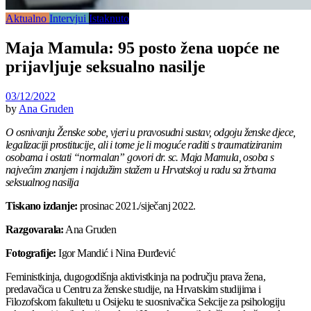
Aktualno
Intervjui
Istaknuto
Maja Mamula: 95 posto žena uopće ne
prijavljuje seksualno nasilje
03/12/2022
by
Ana Gruden
O osnivanju Ženske sobe, vjeri u pravosudni sustav, odgoju ženske djece,
legalizaciji prostitucije, ali i tome je li moguće raditi s traumatiziranim
osobama i ostati “normalan” govori dr. sc. Maja Mamula, osoba s
najvećim znanjem i najdužim stažem u Hrvatskoj u radu sa žrtvama
seksualnog nasilja
Tiskano izdanje:
prosinac 2021./siječanj 2022.
Razgovarala:
Ana Gruden
Fotografije:
Igor Mandić i Nina Đurđević
Feministkinja, dugogodišnja aktivistkinja na području prava žena,
predavačica u Centru za ženske studije, na Hrvatskim studijima i
Filozofskom fakultetu u Osijeku te suosnivačica Sekcije za psihologiju