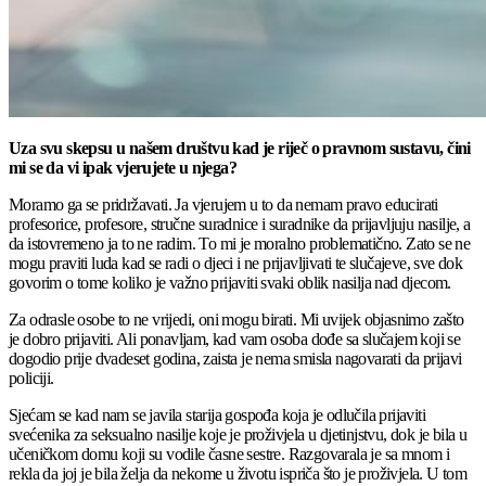
Uza svu skepsu u našem društvu kad je riječ o pravnom sustavu, čini
mi se da vi ipak vjerujete u njega?
Moramo ga se pridržavati. Ja vjerujem u to da nemam pravo educirati
profesorice, profesore, stručne suradnice i suradnike da prijavljuju nasilje, a
da istovremeno ja to ne radim. To mi je moralno problematično. Zato se ne
mogu praviti luda kad se radi o djeci i ne prijavljivati te slučajeve, sve dok
govorim o tome koliko je važno prijaviti svaki oblik nasilja nad djecom.
Za odrasle osobe to ne vrijedi, oni mogu birati. Mi uvijek objasnimo zašto
je dobro prijaviti. Ali ponavljam, kad vam osoba dođe sa slučajem koji se
dogodio prije dvadeset godina, zaista je nema smisla nagovarati da prijavi
policiji.
Sjećam se kad nam se javila starija gospođa koja je odlučila prijaviti
svećenika za seksualno nasilje koje je proživjela u djetinjstvu, dok je bila u
učeničkom domu koji su vodile časne sestre. Razgovarala je sa mnom i
rekla da joj je bila želja da nekome u životu ispriča što je proživjela. U tom