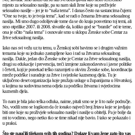
mjesto za seksualno nasilje, pa su nam slali žene koje su preživjele
seksualno nasilje – jer je to “naša tema”. I danas često na sastancima čujem:
“One su tvoje, to je tvoja tema”, kad se radi o ženama žrtvama seksualnog
nasilja. Mi smo dugo odolijevale tome da se do kraja posvetimo toj temi, ali
smo otprilike 2007. ili 2008. shvatile da, koliko god se “branile” od te teme,
ona je očito “naša tema” i osnovale smo u sklopu Ženske sobe Centar za
žrtve seksualnog nasilja.
Iako nas svi vežu uz tu temu, u Ženskoj sobi bavimo se i drugim važnim
temama koje su jednako zastupljene kao i rad sa žrtvama seksualnog
nasilja. Dakle, jedan dio Ženske sobe je Centar za žrtve seksualnog nasilja,
drugi su edukacije i prevencija, treći izmjene zakonodavstva i javne politike
i četvrti, koji je ponekad teško razumjeti u okviru Ženske sobe, koordinacija
mreže podrške i suradnje za žrtve i svjedoke kaznenog djela. Tu je
uključeno deset organizacija koje pružaju usluge u županijama u Hrvatskoj,
u kojima na sudovima nema odjela za podršku žrtvama i svjedocima
kaznenih djela.
To nam je bila jako teška odluka, naime, pitali smo se je li to naše područje.
No, vodili smo se logikom da će ionako najveći broj žrtava koje se javljaju
biti one koje su proživjele seksualno nasilje i nasilje u obitelji. Pa je bolje da
mi to vodimo, nego netko tko se time nikad nije bavio. I tako se pokazalo i
u praksi.
Što ste naučili tijekom svih tih godina? Dolaze li vam žene zato što vas