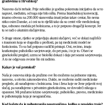
gradovima u Hrvatskoj?
Naravno da bi trebale. Prije nekoliko je godina pokrenuta inicijativa da se to
napravi, međutim, od toga nije bilo ništa. Prema Istanbulskoj konvenciji,
imamo obvezu na 200.000 stanovnika imati jedan takav centar, što nema
nitko osim Danske, a i oni su to riješili tako da su centri više medicinskog
tipa, odnosno modula pri bolnicama, a to je potpuno drugačiji koncept. Jer
tu se radi o akutnim slučajevima.
S druge strane, rijetko se prijavljuju akutni slučajevi, već se dolazi najčešće
s traumom koja se dogodila u prošlosti, pa taj medicinski model ne
funkcionira. To su baš potpuno različiti pristupi. Oni, recimo, imaju
kratkotrajno psihološko savjetovanje, do pet puta, i to je to. Obavi se
ginekološki pregled, uzmu se biološki dokazi i daju pet seansi savjetovanja.
A to ne odgovara ovome što mi radimo.
Kakav je vaš protokol?
Naša je osnovna ideja da pružimo sve što možemo na jednome mjestu,
naravno, u okviru zakonodavstva. Dakle, ne možemo raditi medicinske
preglede, ali surađujemo s bolnicama. Ima i žena koje ne žene prijaviti svoj
slučaj, pa surađujemo s privatnim ginekolozima, ne dovodeći nikoga u
opasnost. Mi pružamo krizno savjetovanje, psihološko, pravno, medicinsko
te psihoterapiju koja je neograničena.
Kad kažete da je psihoterapija neograničena, koliko u prosjeku traje?