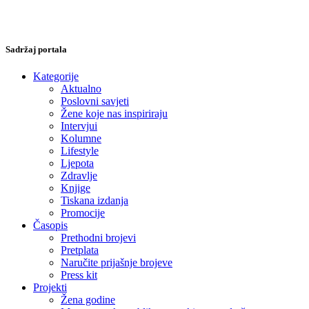
Sadržaj portala
Kategorije
Aktualno
Poslovni savjeti
Žene koje nas inspiriraju
Intervjui
Kolumne
Lifestyle
Ljepota
Zdravlje
Knjige
Tiskana izdanja
Promocije
Časopis
Prethodni brojevi
Pretplata
Naručite prijašnje brojeve
Press kit
Projekti
Žena godine