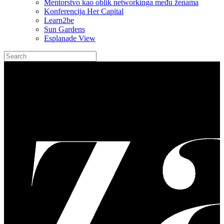
Mentorstvo kao oblik networkinga među ženama
Konferencija Her Capital
Learn2be
Sun Gardens
Esplanade View