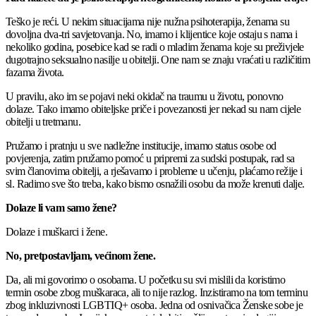
Teško je reći. U nekim situacijama nije nužna psihoterapija, ženama su
dovoljna dva-tri savjetovanja. No, imamo i klijentice koje ostaju s nama i
nekoliko godina, posebice kad se radi o mladim ženama koje su preživjele
dugotrajno seksualno nasilje u obitelji. One nam se znaju vraćati u različitim
fazama života.
U pravilu, ako im se pojavi neki okidač na traumu u životu, ponovno
dolaze. Tako imamo obiteljske priče i povezanosti jer nekad su nam cijele
obitelji u tretmanu.
Pružamo i pratnju u sve nadležne institucije, imamo status osobe od
povjerenja, zatim pružamo pomoć u pripremi za sudski postupak, rad sa
svim članovima obitelji, a rješavamo i probleme u učenju, plaćamo režije i
sl. Radimo sve što treba, kako bismo osnažili osobu da može krenuti dalje.
Dolaze li vam samo žene?
Dolaze i muškarci i žene.
No, pretpostavljam, većinom žene.
Da, ali mi govorimo o osobama. U početku su svi mislili da koristimo
termin osobe zbog muškaraca, ali to nije razlog. Inzistiramo na tom terminu
zbog inkluzivnosti LGBTIQ+ osoba. Jedna od osnivačica Ženske sobe je