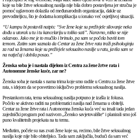
koje su bile žrtve seksualnog nasilja nije bila dobro postavljena jer stručna je
pomoć uglavnom dolazila od međunarodnih organizacija, dakle uz
prevoditeljicu, što je dodatna komplikacija u ionako već osjetljivoj situaciji.
“U kampu bi postavili natpis: “Sve žene koje su preživjele silovanje neka
dođu u utorak u tu i tu kancelariju u toliko sati”. Naravno, nitko se nije
odazvao. Jako me je to mučilo i brinulo, pa sam se počela baviti tom
temom. Zatim sam saznala da Centar za žene žrtve rata traži psihologinju
za rad sa ženama koje su preživjele seksualno nasilje u ratu, javila sam se
na natječaj i dobila posao.”
Ženska soba je i nastala dijelom iz Centra za žene žrtve rata i
Autonomne ženske kuće, zar ne?
Ženska soba je nastala s nama trima koje smo radile u Centru za žene žrtve
rata, s idejom da se posvetimo isključivo problemu seksualnog nasilja.
Prestankom rata, tema seksualnog nasilja potpuno je izašla iz fokusa.
Počelo se aktivno raditi na problematici nasilja nad ženama u obitelji.
Centar za žene žrtve rata i Autonomna ženska kuća već su imali tada jedan
zajednički program pod nazivom „Žensko savjetovalište“ i planirali smo još
puno kvalitetnih projekata na tu temu.
Međutim, počele su nas zvati žene koje su, recimo, bile žrtve seksualnog
nasilja koje nije bilo obiteljsko. Tada sam zaključila, budući da sam već