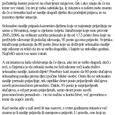
počinitelja barem pozove na obavijesni razgovor, čak i ako znaju da će na
tome sve ostati. I to im je neka satisfakcija. Iz iskustva u našem radu znamo
da će u trenutku kad se nasilje dogodi rijetko tko podnijeti prijavu, to su
izuzetno rijetke situacije.
Seksualno nasilje pripada kaznenim djelima koja se najmanje prijavljuju ne
samo u Hrvatskoj, nego u cijelome svijetu. Istraživanje koje smo provele
2005./2006. na velikom uzorku pokazalo je da od 17,5 posto žena koje su
preživjele silovanje ili pokušaj silovanja, 95 posto ga nisu prijavile. Svjetska
istraživanja pokazuju da 80 posto žena koje su doživjele seksualno nasilje
nije nikome ni reklo da im se nešto dogodilo, i šutjele su nekoliko godina.
Najčešći uzroci su sram i strah.
A mi imamo ta luda očekivanja da će djeca, ako im se nešto dogodi, doći i
reći, a činjenica je da odrasla osoba ne želi nikome reći kada doživi
seksualno nasilje, kamoli dijete! Posebice kad znamo da 90 posto slučajeva
seksualnog nasilja prema djeci počine bliske osobe. Osim što se seksualno
nasilje premalo prijavljuje, tek otprilike deset posto prijavljenih slučajeva
završi pravomoćnom presudom. Dakle, 95 posto je neprijavljenih
slučajeva, a od pet posto prijavljenih, samo deset posto završi
pravomoćnom presudom – i to ne nužno u korist žrtve, već govorimo o
tome da uopće završi.
Kad osoba uđe u naš ured ili nas nazove, s ovim godinama iskustva već
znamo je li nasilje prijavila ili namjerava prijaviti. U pravilu, one koji su