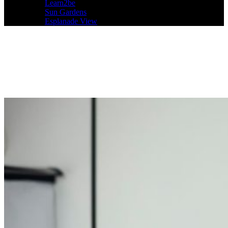
Learn2be
Sun Gardens
Esplanade View