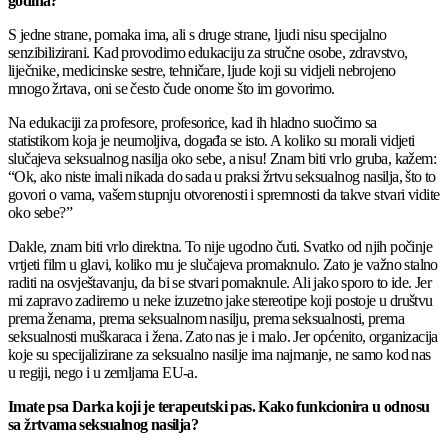
godina?
S jedne strane, pomaka ima, ali s druge strane, ljudi nisu specijalno
senzibilizirani. Kad provodimo edukaciju za stručne osobe, zdravstvo,
liječnike, medicinske sestre, tehničare, ljude koji su vidjeli nebrojeno
mnogo žrtava, oni se često čude onome što im govorimo.
Na edukaciji za profesore, profesorice, kad ih hladno suočimo sa
statistikom koja je neumoljiva, događa se isto. A koliko su morali vidjeti
slučajeva seksualnog nasilja oko sebe, a nisu! Znam biti vrlo gruba, kažem:
“Ok, ako niste imali nikada do sada u praksi žrtvu seksualnog nasilja, što to
govori o vama, vašem stupnju otvorenosti i spremnosti da takve stvari vidite
oko sebe?”
Dakle, znam biti vrlo direktna. To nije ugodno čuti. Svatko od njih počinje
vrtjeti film u glavi, koliko mu je slučajeva promaknulo. Zato je važno stalno
raditi na osvještavanju, da bi se stvari pomaknule. Ali jako sporo to ide. Jer
mi zapravo zadiremo u neke izuzetno jake stereotipe koji postoje u društvu
prema ženama, prema seksualnom nasilju, prema seksualnosti, prema
seksualnosti muškaraca i žena. Zato nas je i malo. Jer općenito, organizacija
koje su specijalizirane za seksualno nasilje ima najmanje, ne samo kod nas
u regiji, nego i u zemljama EU-a.
Imate psa Darka koji je terapeutski pas. Kako funkcionira u odnosu
sa žrtvama seksualnog nasilja?