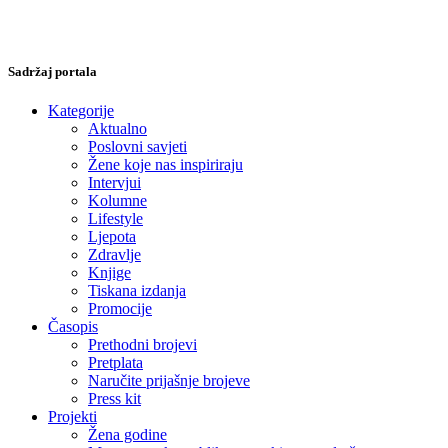
Sadržaj portala
Kategorije
Aktualno
Poslovni savjeti
Žene koje nas inspiriraju
Intervjui
Kolumne
Lifestyle
Ljepota
Zdravlje
Knjige
Tiskana izdanja
Promocije
Časopis
Prethodni brojevi
Pretplata
Naručite prijašnje brojeve
Press kit
Projekti
Žena godine