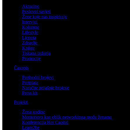
Aktualno
Poslovni savjeti
Žene koje nas inspiriraju
Intervjui
Kolumne
Lifestyle
Ljepota
Zdravlje
Knjige
Tiskana izdanja
Promocije
Časopis
Prethodni brojevi
Pretplata
Naručite prijašnje brojeve
Press kit
Projekti
Žena godine
Mentorstvo kao oblik networkinga među ženama
Konferencija Her Capital
Learn2be