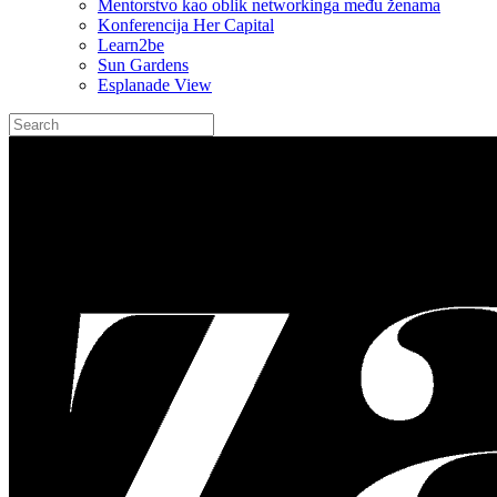
Mentorstvo kao oblik networkinga među ženama
Konferencija Her Capital
Learn2be
Sun Gardens
Esplanade View