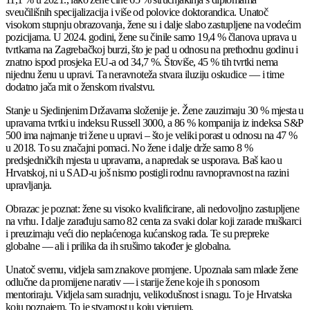
sveučilišnih specijalizacija i više od polovice doktorandica. Unatoč
visokom stupnju obrazovanja, žene su i dalje slabo zastupljene na vodećim
pozicijama. U 2024. godini, žene su činile samo 19,4 % članova uprava u
tvrtkama na Zagrebačkoj burzi, što je pad u odnosu na prethodnu godinu i
znatno ispod prosjeka EU-a od 34,7 %. Štoviše, 45 % tih tvrtki nema
nijednu ženu u upravi. Ta neravnoteža stvara iluziju oskudice — i time
dodatno jača mit o ženskom rivalstvu.
Stanje u Sjedinjenim Državama složenije je. Žene zauzimaju 30 % mjesta u
upravama tvrtki u indeksu Russell 3000, a 86 % kompanija iz indeksa S&P
500 ima najmanje tri žene u upravi – što je veliki porast u odnosu na 47 %
u 2018. To su značajni pomaci. No žene i dalje drže samo 8 %
predsjedničkih mjesta u upravama, a napredak se usporava. Baš kao u
Hrvatskoj, ni u SAD-u još nismo postigli rodnu ravnopravnost na razini
upravljanja.
Obrazac je poznat: žene su visoko kvalificirane, ali nedovoljno zastupljene
na vrhu. I dalje zarađuju samo 82 centa za svaki dolar koji zarade muškarci
i preuzimaju veći dio neplaćenoga kućanskog rada. Te su prepreke
globalne — ali i prilika da ih srušimo također je globalna.
Unatoč svemu, vidjela sam znakove promjene. Upoznala sam mlade žene
odlučne da promijene narativ — i starije žene koje ih s ponosom
mentoriraju. Vidjela sam suradnju, velikodušnost i snagu. To je Hrvatska
koju poznajem. To je stvarnost u koju vjerujem.