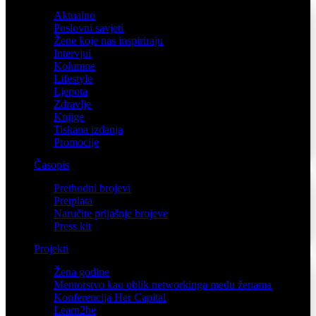
Aktualno
Poslovni savjeti
Žene koje nas inspiriraju
Intervjui
Kolumne
Lifestyle
Ljepota
Zdravlje
Knjige
Tiskana izdanja
Promocije
Časopis
Prethodni brojevi
Pretplata
Naručite prijašnje brojeve
Press kit
Projekti
Žena godine
Mentorstvo kao oblik networkinga među ženama
Konferencija Her Capital
Learn2be