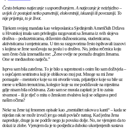
Često brkamo natjecanje s uspoređivanjem. A natjecanje je neizbježno –
uvijek će postojati netko pametniji, elokventniji, iskusniji ili povezaniji. To
nije prijetnja, to je život.
Tijekom svojeg mandata kao veleposlanica Sjedinjenih Američkih Država
u Hrvatskoj imala sam privilegiju razgovarati sa ženama iz svih slojeva
društva – poduzetnicama, državnim dužnosnicama, studenticama,
aktivisticama i umjetnicama. U tim su razgovorima često isplivavali izazovi
s kojima se žene suočavaju na poslu i u društvu. No, jedna rečenica koju
sam često čula iznenadila me: „Žene ovdje ne pomažu drugim ženama.
One se međusobno natječu.”
Isprva sam bila zatečena. To je bilo u suprotnosti s onim što sam doživjela –
s osjećajem sestrinstva koji je oblikovao moj put. Mnoge su mi žene
pomagale – mentorice koje su mi otvorile vrata, prijateljice koje su bile uz
mene u teškim trenutcima, kolegice koje su me podržavale na mjestima
gdje nisam bila očekivana. Zato sam se morala zapitati: je li to zaista
stvarnost – ili je riječ o mitu o ženskom rivalstvu koji se odigrava pred
našim očima?
Neke su žene taj fenomen opisale kao „mentalitet rakova u kanti“ – kada se
nijedan rak ne može izvući jer ga ostali povlače natrag. Kad jedna žena
napreduje, druge ju ne podrže nego ju povuku dolje. No, ne vjerujem da to
dolazi iz zlobe. Vjerujem da je to posljedica duboko ukorijenjenih sustava