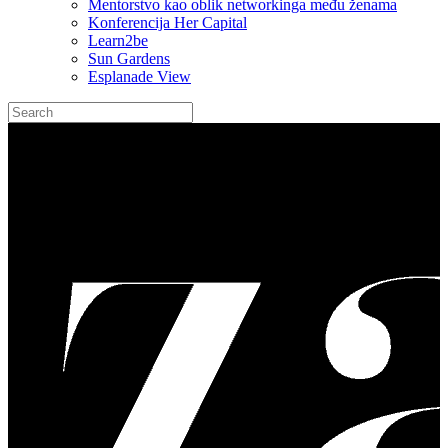
Mentorstvo kao oblik networkinga među ženama
Konferencija Her Capital
Learn2be
Sun Gardens
Esplanade View