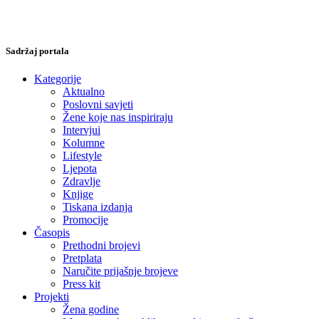
Sadržaj portala
Kategorije
Aktualno
Poslovni savjeti
Žene koje nas inspiriraju
Intervjui
Kolumne
Lifestyle
Ljepota
Zdravlje
Knjige
Tiskana izdanja
Promocije
Časopis
Prethodni brojevi
Pretplata
Naručite prijašnje brojeve
Press kit
Projekti
Žena godine