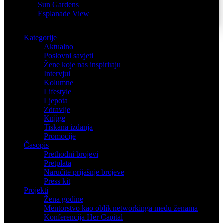
Sun Gardens
Esplanade View
Kategorije
Aktualno
Poslovni savjeti
Žene koje nas inspiriraju
Intervjui
Kolumne
Lifestyle
Ljepota
Zdravlje
Knjige
Tiskana izdanja
Promocije
Časopis
Prethodni brojevi
Pretplata
Naručite prijašnje brojeve
Press kit
Projekti
Žena godine
Mentorstvo kao oblik networkinga među ženama
Konferencija Her Capital