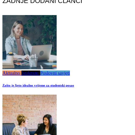
ZADNJE DODANI ČLANCI
Aktualno
Istaknuto
Poslovni savjeti
Zašto je ljeto idealno vrijeme za studentski posao