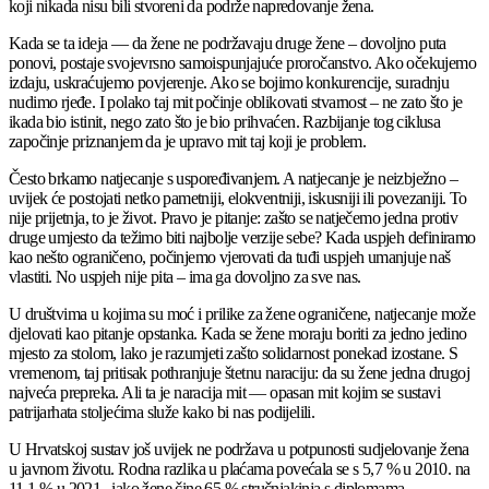
koji nikada nisu bili stvoreni da podrže napredovanje žena.
Kada se ta ideja — da žene ne podržavaju druge žene – dovoljno puta
ponovi, postaje svojevrsno samoispunjajuće proročanstvo. Ako očekujemo
izdaju, uskraćujemo povjerenje. Ako se bojimo konkurencije, suradnju
nudimo rjeđe. I polako taj mit počinje oblikovati stvarnost – ne zato što je
ikada bio istinit, nego zato što je bio prihvaćen. Razbijanje tog ciklusa
započinje priznanjem da je upravo mit taj koji je problem.
Često brkamo natjecanje s uspoređivanjem. A natjecanje je neizbježno –
uvijek će postojati netko pametniji, elokventniji, iskusniji ili povezaniji. To
nije prijetnja, to je život. Pravo je pitanje: zašto se natječemo jedna protiv
druge umjesto da težimo biti najbolje verzije sebe? Kada uspjeh definiramo
kao nešto ograničeno, počinjemo vjerovati da tuđi uspjeh umanjuje naš
vlastiti. No uspjeh nije pita – ima ga dovoljno za sve nas.
U društvima u kojima su moć i prilike za žene ograničene, natjecanje može
djelovati kao pitanje opstanka. Kada se žene moraju boriti za jedno jedino
mjesto za stolom, lako je razumjeti zašto solidarnost ponekad izostane. S
vremenom, taj pritisak pothranjuje štetnu naraciju: da su žene jedna drugoj
najveća prepreka. Ali ta je naracija mit — opasan mit kojim se sustavi
patrijarhata stoljećima služe kako bi nas podijelili.
U Hrvatskoj sustav još uvijek ne podržava u potpunosti sudjelovanje žena
u javnom životu. Rodna razlika u plaćama povećala se s 5,7 % u 2010. na
11,1 % u 2021., iako žene čine 65 % stručnjakinja s diplomama