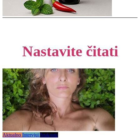
Nastavite čitati
Aktualno
Intervjui
Istaknuto