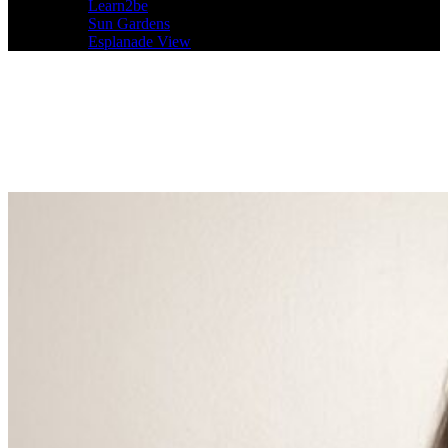
Learn2be
Sun Gardens
Esplanade View