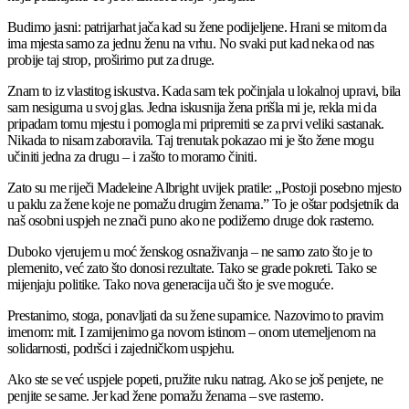
Budimo jasni: patrijarhat jača kad su žene podijeljene. Hrani se mitom da
ima mjesta samo za jednu ženu na vrhu. No svaki put kad neka od nas
probije taj strop, proširimo put za druge.
Znam to iz vlastitog iskustva. Kada sam tek počinjala u lokalnoj upravi, bila
sam nesigurna u svoj glas. Jedna iskusnija žena prišla mi je, rekla mi da
pripadam tomu mjestu i pomogla mi pripremiti se za prvi veliki sastanak.
Nikada to nisam zaboravila. Taj trenutak pokazao mi je što žene mogu
učiniti jedna za drugu – i zašto to moramo činiti.
Zato su me riječi Madeleine Albright uvijek pratile: „Postoji posebno mjesto
u paklu za žene koje ne pomažu drugim ženama.” To je oštar podsjetnik da
naš osobni uspjeh ne znači puno ako ne podižemo druge dok rastemo.
Duboko vjerujem u moć ženskog osnaživanja – ne samo zato što je to
plemenito, već zato što donosi rezultate. Tako se grade pokreti. Tako se
mijenjaju politike. Tako nova generacija uči što je sve moguće.
Prestanimo, stoga, ponavljati da su žene suparnice. Nazovimo to pravim
imenom: mit. I zamijenimo ga novom istinom – onom utemeljenom na
solidarnosti, podršci i zajedničkom uspjehu.
Ako ste se već uspjele popeti, pružite ruku natrag. Ako se još penjete, ne
penjite se same. Jer kad žene pomažu ženama – sve rastemo.