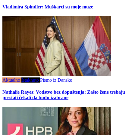
Vladimira Spindler: Muškarci su moje muze
Aktualno
Istaknuto
Pismo iz Danske
Nathalie Rayes: Vodstvo bez dopuštenja: Zašto žene trebaju
prestati čekati da budu izabrane