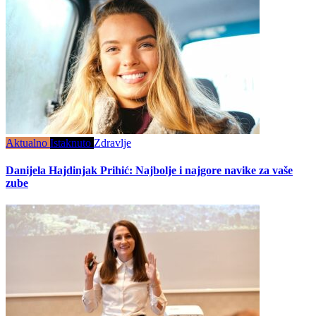
Aktualno
Istaknuto
Zdravlje
Danijela Hajdinjak Prihić: Najbolje i najgore navike za vaše
zube