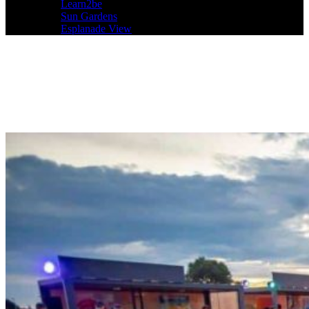
Learn2be
Sun Gardens
Esplanade View