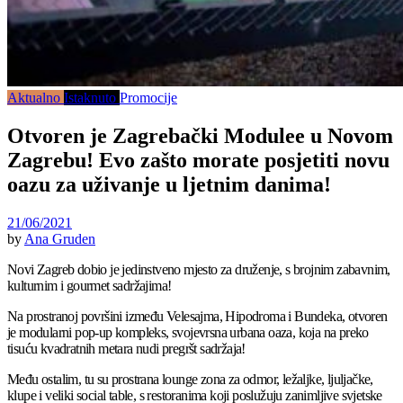
Aktualno
Istaknuto
Promocije
Otvoren je Zagrebački Modulee u Novom
Zagrebu! Evo zašto morate posjetiti novu
oazu za uživanje u ljetnim danima!
21/06/2021
by
Ana Gruden
Novi Zagreb dobio je jedinstveno mjesto za druženje, s brojnim zabavnim,
kulturnim i gourmet sadržajima!
Na prostranoj površini između Velesajma, Hipodroma i Bundeka, otvoren
je modularni pop-up kompleks, svojevrsna urbana oaza, koja na preko
tisuću kvadratnih metara nudi pregršt sadržaja!
Među ostalim, tu su prostrana lounge zona za odmor, ležaljke, ljuljačke,
klupe i veliki social table, s restoranima koji poslužuju zanimljive svjetske