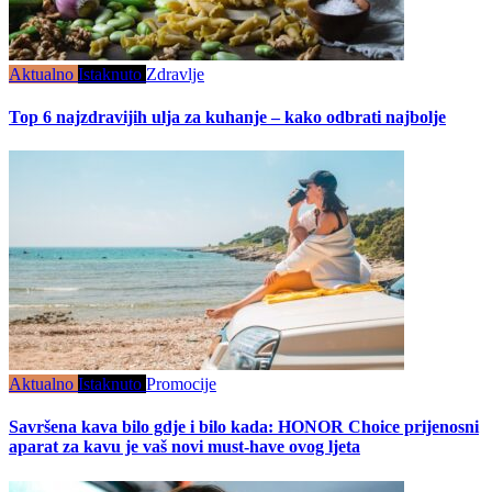
Aktualno
Istaknuto
Zdravlje
Top 6 najzdravijih ulja za kuhanje – kako odbrati najbolje
Aktualno
Istaknuto
Promocije
Savršena kava bilo gdje i bilo kada: HONOR Choice prijenosni
aparat za kavu je vaš novi must-have ovog ljeta