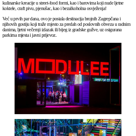
kulinarske kreacije u street-food formi, kao i barovima koji nude ljetne
koktele, craft pivu, pjenušac, kao i bezalkoholna osvježenja!
Već u prvih par dana, ovo je postala destinacija brojnih Zagrepčana i
njihovih gostiju koji traže mjesto za predah od poslovnih obveza u radnim
danima, ljetni večernji izlazak ili bijeg iz gradske gužve, uz osigurana
parkirna mjesta i javni prijevoz.