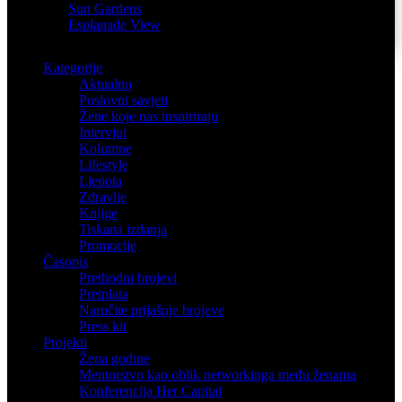
Sun Gardens
Esplanade View
Kategorije
Aktualno
Poslovni savjeti
Žene koje nas inspiriraju
Intervjui
Kolumne
Lifestyle
Ljepota
Zdravlje
Knjige
Tiskana izdanja
Promocije
Časopis
Prethodni brojevi
Pretplata
Naručite prijašnje brojeve
Press kit
Projekti
Žena godine
Mentorstvo kao oblik networkinga među ženama
Konferencija Her Capital