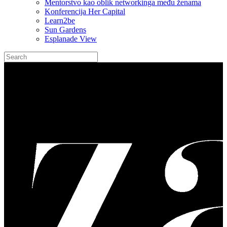
Mentorstvo kao oblik networkinga među ženama
Konferencija Her Capital
Learn2be
Sun Gardens
Esplanade View