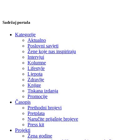
Sadržaj portala
Kategorije
Aktualno
Poslovni savjeti
Žene koje nas inspiriraju
Intervjui
Kolumne
Lifestyle
Ljepota
Zdravlje
Knjige
Tiskana izdanja
Promocije
Časopis
Prethodni brojevi
Pretplata
Naručite prijašnje brojeve
Press kit
Projekti
Žena godine