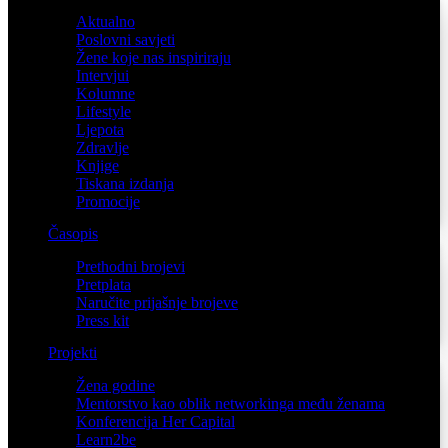
Aktualno
Poslovni savjeti
Žene koje nas inspiriraju
Intervjui
Kolumne
Lifestyle
Ljepota
Zdravlje
Knjige
Tiskana izdanja
Promocije
Časopis
Prethodni brojevi
Pretplata
Naručite prijašnje brojeve
Press kit
Projekti
Žena godine
Mentorstvo kao oblik networkinga među ženama
Konferencija Her Capital
Learn2be