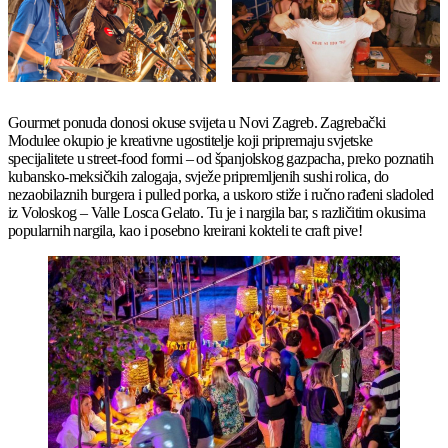
Gourmet ponuda donosi okuse svijeta u Novi Zagreb. Zagrebački
Modulee okupio je kreativne ugostitelje koji pripremaju svjetske
specijalitete u street-food formi – od španjolskog gazpacha, preko poznatih
kubansko-meksičkih zalogaja, svježe pripremljenih sushi rolica, do
nezaobilaznih burgera i pulled porka, a uskoro stiže i ručno rađeni sladoled
iz Voloskog – Valle Losca Gelato. Tu je i nargila bar, s različitim okusima
popularnih nargila, kao i posebno kreirani kokteli te craft pive!