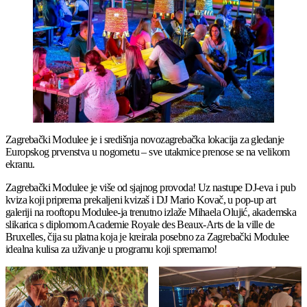
Zagrebački Modulee je i središnja novozagrebačka lokacija za gledanje
Europskog prvenstva u nogometu – sve utakmice prenose se na velikom
ekranu.
Zagrebački Modulee je više od sjajnog provoda! Uz nastupe DJ-eva i pub
kviza koji priprema prekaljeni kvizaš i DJ Mario Kovač, u pop-up art
galeriji na rooftopu Modulee-ja trenutno izlaže Mihaela Olujić, akademska
slikarica s diplomom Academie Royale des Beaux-Arts de la ville de
Bruxelles, čija su platna koja je kreirala posebno za Zagrebački Modulee
idealna kulisa za uživanje u programu koji spremamo!