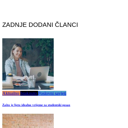
ZADNJE DODANI ČLANCI
Aktualno
Istaknuto
Poslovni savjeti
Zašto je ljeto idealno vrijeme za studentski posao