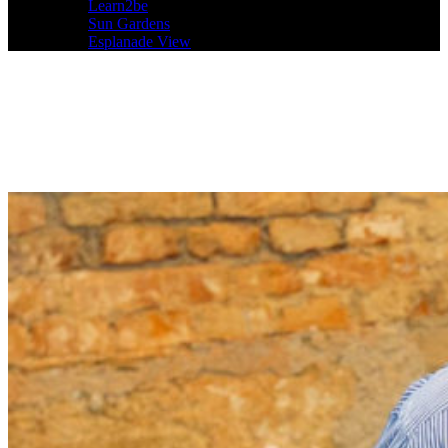
Learn2be
Sun Gardens
Esplanade View