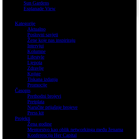
Sun Gardens
Esplanade View
Kategorije
Aktualno
Poslovni savjeti
Žene koje nas inspiriraju
Intervjui
Kolumne
Lifestyle
Ljepota
Zdravlje
Knjige
Tiskana izdanja
Promocije
Časopis
Prethodni brojevi
Pretplata
Naručite prijašnje brojeve
Press kit
Projekti
Žena godine
Mentorstvo kao oblik networkinga među ženama
Konferencija Her Capital