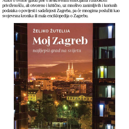
Autor o svome gradu piše s neskrivenim emocijama i dubokom
privrženošću, ali otvoreno i kritično, uz mnoštvo zanimljivih i korisnih
podataka o povijesti i sadašnjosti Zagreba, pa će mnogima poslužiti kao
svojevrsna kronika ili mala enciklopedija o Zagrebu.