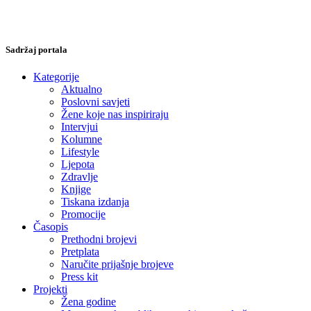
Sadržaj portala
Kategorije
Aktualno
Poslovni savjeti
Žene koje nas inspiriraju
Intervjui
Kolumne
Lifestyle
Ljepota
Zdravlje
Knjige
Tiskana izdanja
Promocije
Časopis
Prethodni brojevi
Pretplata
Naručite prijašnje brojeve
Press kit
Projekti
Žena godine