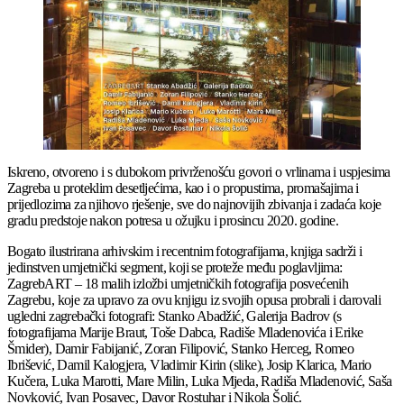
Iskreno, otvoreno i s dubokom privrženošću govori o vrlinama i uspjesima
Zagreba u proteklim desetljećima, kao i o propustima, promašajima i
prijedlozima za njihovo rješenje, sve do najnovijih zbivanja i zadaća koje
gradu predstoje nakon potresa u ožujku i prosincu 2020. godine.
Bogato ilustrirana arhivskim i recentnim fotografijama, knjiga sadrži i
jedinstven umjetnički segment, koji se proteže među poglavljima:
ZagrebART – 18 malih izložbi umjetničkih fotografija posvećenih
Zagrebu, koje za upravo za ovu knjigu iz svojih opusa probrali i darovali
ugledni zagrebački fotografi: Stanko Abadžić, Galerija Badrov (s
fotografijama Marije Braut, Toše Dabca, Radiše Mladenovića i Erike
Šmider), Damir Fabijanić, Zoran Filipović, Stanko Herceg, Romeo
Ibrišević, Damil Kalogjera, Vladimir Kirin (slike), Josip Klarica, Mario
Kučera, Luka Marotti, Mare Milin, Luka Mjeda, Radiša Mladenović, Saša
Novković, Ivan Posavec, Davor Rostuhar i Nikola Šolić.