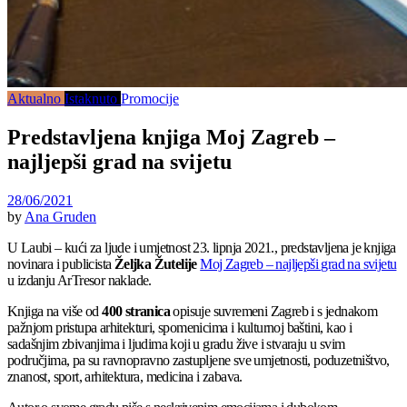
Aktualno
Istaknuto
Promocije
Predstavljena knjiga Moj Zagreb –
najljepši grad na svijetu
28/06/2021
by
Ana Gruden
U Laubi – kući za ljude i umjetnost 23. lipnja 2021., predstavljena je knjiga
novinara i publicista
Željka Žutelije
Moj Zagreb – najljepši grad na svijetu
u izdanju ArTresor naklade.
Knjiga na više od
400 stranica
opisuje suvremeni Zagreb i s jednakom
pažnjom pristupa arhitekturi, spomenicima i kulturnoj baštini, kao i
sadašnjim zbivanjima i ljudima koji u gradu žive i stvaraju u svim
područjima, pa su ravnopravno zastupljene sve umjetnosti, poduzetništvo,
znanost, sport, arhitektura, medicina i zabava.