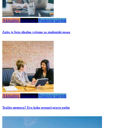
Aktualno
Istaknuto
Poslovni savjeti
Zašto je ljeto idealno vrijeme za studentski posao
Aktualno
Istaknuto
Poslovni savjeti
Tražite mentora? Evo kako pronaći pravu osobu