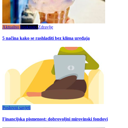
Aktualno
Istaknuto
Zdravlje
5 načina kako se rashladiti bez klima uređaja
Poslovni savjeti
Financijska pismenost: dobrovoljni mirovinski fondovi