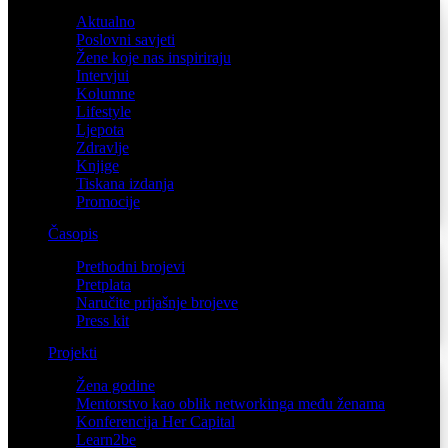
Aktualno
Poslovni savjeti
Žene koje nas inspiriraju
Intervjui
Kolumne
Lifestyle
Ljepota
Zdravlje
Knjige
Tiskana izdanja
Promocije
Časopis
Prethodni brojevi
Pretplata
Naručite prijašnje brojeve
Press kit
Projekti
Žena godine
Mentorstvo kao oblik networkinga među ženama
Konferencija Her Capital
Learn2be