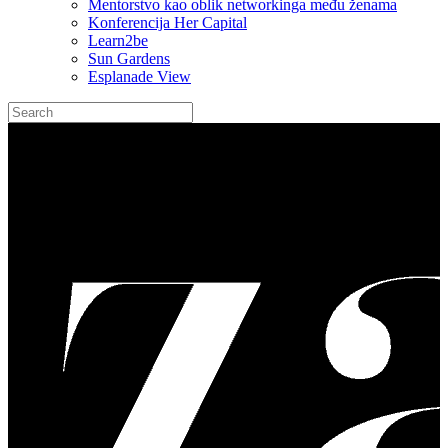
Mentorstvo kao oblik networkinga među ženama
Konferencija Her Capital
Learn2be
Sun Gardens
Esplanade View