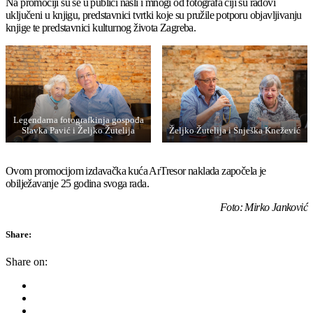
Na promociji su se u publici našli i mnogi od fotografa čiji su radovi
uključeni u knjigu, predstavnici tvrtki koje su pružile potporu objavljivanju
knjige te predstavnici kulturnog života Zagreba.
Legendarna fotografkinja gospođa
Slavka Pavić i Željko Žutelija
Željko Žutelija i Snješka Knežević
Ovom promocijom izdavačka kuća ArTresor naklada započela je
obilježavanje 25 godina svoga rada.
Foto: Mirko Janković
Share:
Share on: