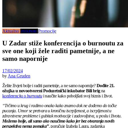
Aktualno
Istaknuto
Promocije
U Zadar stiže konferencija o burnoutu za
sve one koji žele raditi pametnije, a ne
samo napornije
17/02/2024
by
Ana Gruden
Želite živjeti bolje i raditi pametnije, a ne samo napornije?
Dođite 21.
ožujka u novootvoreni Poduzetnički inkubator Bili brig
na
konferenciju o
burnoutu
i naučite kako poboljšati svoj biznis i život.
“Trčimo u krug i radimo onako kako znamo dok ne dođemo do točke
pucanja. Umor se pretvara u kroničnu iscrpljenost, a iscrpljenost u
zdravstvene probleme i gubitak motivacije i zadovoljstva, u poslu i životu.
Možemo bolje, ali samo ako naučimo kako jer bez otvaranja novih
perspektiva nema pomaka”
,
poručuje Izabela Laura, zadarska