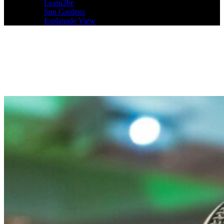
Learn2be
Sun Gardens
Esplanade View