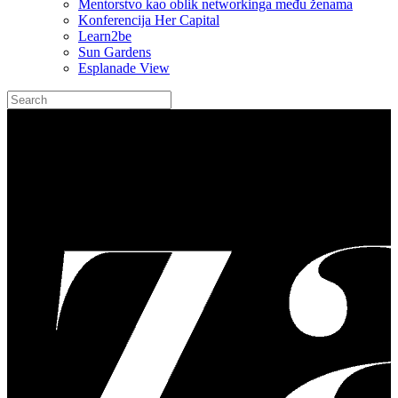
Mentorstvo kao oblik networkinga među ženama
Konferencija Her Capital
Learn2be
Sun Gardens
Esplanade View