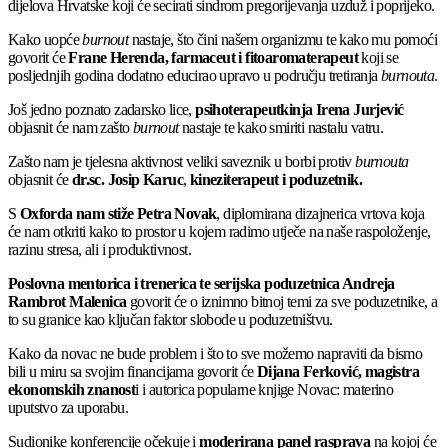
dijelova Hrvatske koji će secirati sindrom pregorijevanja uzduž i poprijeko.
Kako uopće
burnout
nastaje, što čini našem organizmu te kako mu pomoći
govorit će
Frane Herenda, farmaceut i fitoaromaterapeut
koji se
posljednjih godina dodatno educirao upravo u području tretiranja
burnouta
.
Još jedno poznato zadarsko lice,
psihoterapeutkinja Irena Jurjević
objasnit će nam zašto
burnout
nastaje te kako smiriti nastalu vatru.
Zašto nam je tjelesna aktivnost veliki saveznik u borbi protiv
burnouta
objasnit će
dr.sc. Josip Karuc
,
kineziterapeut i poduzetnik.
S
Oxforda nam stiže
Petra Novak
, diplomirana dizajnerica vrtova koja
će nam otkriti kako to prostor u kojem radimo utječe na naše raspoloženje,
razinu stresa, ali i produktivnost.
Poslovna mentorica i trenerica te serijska poduzetnica Andreja
Rambrot Malenica
govorit će o iznimno bitnoj temi za sve poduzetnike, a
to su granice kao ključan faktor slobode u poduzetništvu.
Kako da novac ne bude problem i što to sve možemo napraviti da bismo
bili u miru sa svojim financijama govorit će
Dijana Ferković, magistra
ekonomskih znanost
i i autorica popularne knjige Novac: materino
uputstvo za uporabu.
Sudionike konferencije očekuje i
moderirana panel rasprava
na kojoj će