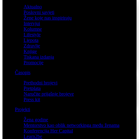
Aktualno
Poslovni savjeti
Žene koje nas inspiriraju
Intervjui
Kolumne
Lifestyle
Ljepota
Zdravlje
Knjige
Tiskana izdanja
Promocije
Časopis
Prethodni brojevi
Pretplata
Naručite prijašnje brojeve
Press kit
Projekti
Žena godine
Mentorstvo kao oblik networkinga među ženama
Konferencija Her Capital
Learn2be