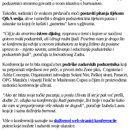
poduzetnici otvoreno govoriti o svom iskustvu s
burnoutom
.
Također, sudionici će svakom predavaču moći
postaviti pitanja tijekom
Q&A sesija
, ali se i umrežiti s drugim poduzetnicima tijekom pauza i
zakuske na kojoj će kušati i „pametnu“ kavu s gljivama.
“Cilj je da otvorimo
iskren dijalog
, raspravu o temi s kojom se suočava
gotovo svaki poduzetnik, ali i drugi radni ljudi. Posebno nam je drago što
se konferencija odvija u novom inkubatoru za kojeg želimo da postane
upravo to – mjesto susreta, umrežavanja i educiranja poduzetnika i
poduzetnih ljudi”,
poručuju iz Inovativnog Zadra.
Konferencija ne bi bila moguća bez
podrške zadarskih poduzetnika
koji
su prepoznali vrijednost ove priče, u prvom redu Zone plus, Cognisma i
Adria Concepta. Organizatori zahvaljuju Solani Nin, Paškoj sirani, Panacei,
OPG Matuliću i vinariji Fiolić te Mushroom Cupsu u čijim će proizvodima
sudionici konferencije uživati.
“Ako ste blizu svoje točke pucanja, u poslu i životu ili ste je pak već prešli,
dođite 21. ožujka na konferenciju Radi pametnije, živi bolje i naučite kako
da vam se pregorijevanje više nikada ne dogodi”,
poručuje Izabela Laura
koja je i sama doživjela
burnout
.
Više o konferenciji saznajte na
službenoj web stranici konferencije
putem koje možete i nabaviti svoje ulaznice.