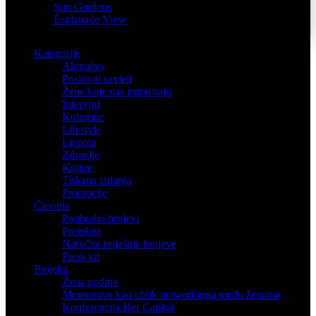
Sun Gardens
Esplanade View
Kategorije
Aktualno
Poslovni savjeti
Žene koje nas inspiriraju
Intervjui
Kolumne
Lifestyle
Ljepota
Zdravlje
Knjige
Tiskana izdanja
Promocije
Časopis
Prethodni brojevi
Pretplata
Naručite prijašnje brojeve
Press kit
Projekti
Žena godine
Mentorstvo kao oblik networkinga među ženama
Konferencija Her Capital