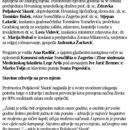
ispunjena do zadnjeg mjesta. Pozdravnim riječima gostima su se obratili
predsjednica Hrvatskog neurološkog društva prof. dr. sc.
Zdravka
Poljaković Skurić
, dopredsjednik Hrvatskog liječničkog zbora doc. dr. sc.
Tomislav Božek
, rektor Sveučilišta u Zagrebu prof. dr. sc.
Stjepan
Lakušić
, izaslanica gradonačelnika Tomislava Tomaševića, pročelnica
Gradskog ureda za socijalnu zaštitu, zdravstvo, branitelje i osobe s
invaliditetom dr. sc.
Lora Vidović
, izaslanica ministrice zdravstva doc. dr.
sc.
Marija Bubaš
te izaslanica predsjednika Zorana Milanovića, savjetnica
za odgoj i obrazovanje, gospođa
Jadranka Žarković
.
Program je vodila
Ana Radišić
, a sjajnim glazbenim nastupima večer su
oplemenili
Komorni orkestar
Sveučilišta u Zagrebu
i
Zbor studenata
Medicinskog fakulteta Lege Artis
pod ravnanjem
Ive Jarić Bremec
te
Marko Tolja
uz klavirsku pratnju
Ivana Popeskića
.
Stavimo zdravlje na prvo mjesto
Profesorica Poljaković Skurić naglasila je u svom uvodnom izlaganju
potrebu brige o zdravlju i nužnost prevencije kroz promjenu načina života
jer 80% moždanih udara može spriječiti.
„Zaista je teško biti originalan nakon osam godina, a osobito jer svake
godine želimo proširiti jednu te istu poruku – zdravlje je najveće bogatstvo
ne možemo ga ničim kupiti, ali ga možemo sačuvati. I upravo to je poruka
ove cijele naše kampanje. Stavimo zdravlje na prvo mjesto, sačuvajmo ono
što imamo.“
– rekla je profesorica Poljaković Skurić.