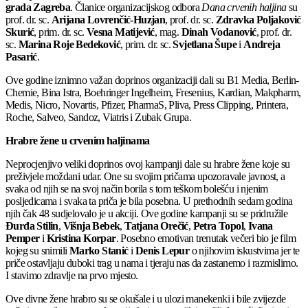
grada Zagreba
. Članice organizacijskog odbora
Dana crvenih haljina
su
prof. dr. sc.
Arijana Lovrenčić-Huzjan
, prof. dr. sc.
Zdravka Poljaković
Skurić
, prim. dr. sc.
Vesna Matijević
, mag.
Dinah Vodanović
, prof. dr.
sc.
Marina Roje Bedeković
, prim. dr. sc.
Svjetlana Šupe
i
Andreja
Pasarić
.
Ove godine iznimno važan doprinos organizaciji dali su B1 Media, Berlin-
Chemie, Bina Istra, Boehringer Ingelheim, Fresenius, Kardian, Makpharm,
Medis, Nicro, Novartis, Pfizer, PharmaS, Pliva, Press Clipping, Printera,
Roche, Salveo, Sandoz, Viatris i Zubak Grupa.
Hrabre žene u crvenim haljinama
Neprocjenjivo veliki doprinos ovoj kampanji dale su hrabre žene koje su
preživjele moždani udar. One su svojim pričama upozoravale javnost, a
svaka od njih se na svoj način borila s tom teškom bolešću i njenim
posljedicama i svaka ta priča je bila posebna. U prethodnih sedam godina
njih čak 48 sudjelovalo je u akciji. Ove godine kampanji su se pridružile
Đurđa Stilin
,
Višnja Bebek
,
Tatjana Orečić
,
Petra Topol
,
Ivana
Pemper
i
Kristina Korpar
. Posebno emotivan trenutak večeri bio je film
kojeg su snimili
Marko Stanić
i
Denis Lepur
o njihovim iskustvima jer te
priče ostavljaju duboki trag u nama i tjeraju nas da zastanemo i razmislimo.
I stavimo zdravlje na prvo mjesto.
Ove divne žene hrabro su se okušale i u ulozi manekenki i bile zvijezde