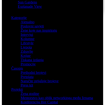
Sun Gardens
Esplanade View
Kategorije
Aktualno
Poslovni savjeti
Žene koje nas inspiriraju
Intervjui
Kolumne
Lifestyle
Ljepota
Zdravlje
Knjige
Tiskana izdanja
Promocije
Časopis
Prethodni brojevi
Pretplata
Naručite prijašnje brojeve
Press kit
Projekti
Žena godine
Mentorstvo kao oblik networkinga među ženama
Konferencija Her Capital