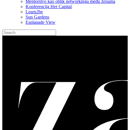
Mentorstvo kao oblik networkinga među ženama
Konferencija Her Capital
Learn2be
Sun Gardens
Esplanade View