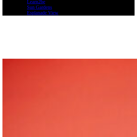
Learn2be
Sun Gardens
Esplanade View