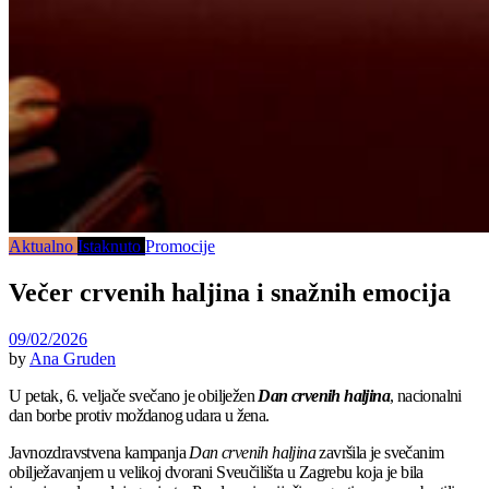
Aktualno
Istaknuto
Promocije
Večer crvenih haljina i snažnih emocija
09/02/2026
by
Ana Gruden
U petak, 6. veljače svečano je obilježen
Dan crvenih haljina
, nacionalni
dan borbe protiv moždanog udara u žena.
Javnozdravstvena kampanja
Dan crvenih haljina
završila je svečanim
obilježavanjem u velikoj dvorani Sveučilišta u Zagrebu koja je bila