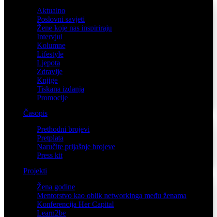
Aktualno
Poslovni savjeti
Žene koje nas inspiriraju
Intervjui
Kolumne
Lifestyle
Ljepota
Zdravlje
Knjige
Tiskana izdanja
Promocije
Časopis
Prethodni brojevi
Pretplata
Naručite prijašnje brojeve
Press kit
Projekti
Žena godine
Mentorstvo kao oblik networkinga među ženama
Konferencija Her Capital
Learn2be