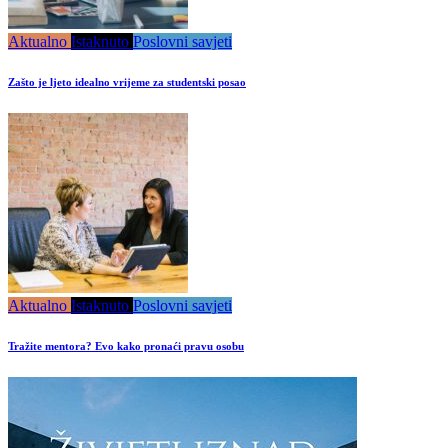
Aktualno
Istaknuto
Poslovni savjeti
Zašto je ljeto idealno vrijeme za studentski posao
Aktualno
Istaknuto
Poslovni savjeti
Tražite mentora? Evo kako pronaći pravu osobu