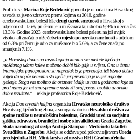
Prof. dr. sc.
Marina Roje Bedeković
govorila je o podatcima Hrvatskog
zavoda za javno zdravstvo prema kojima su 2018. godine
cerebrovaskularne bolesti bile
drugi uzrok smrtnosti
u Hrvatskoj s
udjelom od 11.6%, pri čemu je u muškaraca taj udio bio 9,9% a u žena čak
13.3%. Godine 2023. cerebrovaskularne bolesti pale su na još uvijek
visoko, ali značajno niže
četvrto mjesto po uzroku smrtnosti
s udjelom
od 6.3% pri čemu je udio za muškarce bio 5.6%, a za žene značajno
smanjenih 7.1%.
„u Hrvatskoj danas na raspolaganju imamo sve metode liječenja
moždanog udara kakve možemo dobiti bilo gdje u svijetu. Ono u čemu
imamo jako puno prostora za napredak to je prevencija. Mi bismo doista
voljeli da uopće nemamo što liječiti jer prevencija je uvijek najbolje
rješenje. Stoga vas molimo da ostanete i dalje uz nas u godinama koje su
pred nama jer mi smo spremne nastaviti ovaj posao, osobito uz ovako
dobre rezultate.“
– rekla je profesorica Roje Bedeković.
Akciju
Dan crvenih haljina
organizira
Hrvatsko neurološko društvo
Hrvatskog liječničkog zbora, a suorganizatori su
Hrvatsko društvo za
spolne razlike u neurološkim bolestima
,
Gradski ured za socijalnu
zaštitu, zdravstvo, branitelje i osobe s invaliditetom Grada Zagreba
,
Škola narodnog zdravlja Andrija Štampar
i
Medicinski fakulteti
Sveučilišta u Zagrebu
. Akcija se održava pod pokroviteljstvom
Ureda
predsjednika RH
,
Ministarstva zdravstva RH
i
Gradonačelnika