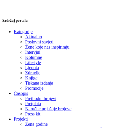
Sadržaj portala
Kategorije
Aktualno
Poslovni savjeti
Žene koje nas inspiriraju
Intervjui
Kolumne
Lifestyle
Ljepota
Zdravlje
Knjige
Tiskana izdanja
Promocije
Časopis
Prethodni brojevi
Pretplata
Naručite prijašnje brojeve
Press kit
Projekti
Žena godine