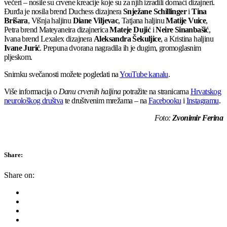
večeri – nosile su crvene kreacije koje su za njih izradili domaći dizajneri.
Đurđa je nosila brend Duchess dizajnera
Snježane Schillinger
i
Tina
Brišara
, Višnja haljinu
Diane Viljevac
, Tatjana haljinu
Matije Vuice
,
Petra brend Mateyaneira dizajnerica
Mateje Dujić
i
Neire Sinanbašić
,
Ivana brend Lexalex dizajnera
Aleksandra Šekuljice
, a Kristina haljinu
Ivane Jurić
. Prepuna dvorana nagradila ih je dugim, gromoglasnim
pljeskom.
Snimku svečanosti možete pogledati na
YouTube kanalu
.
Više informacija o
Danu crvenih haljina
potražite na stranicama
Hrvatskog
neurološkog društva
te društvenim mrežama – na
Facebooku
i
Instagramu
.
Foto:
Zvonimir Ferina
Share:
Share on: