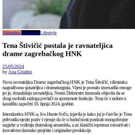
Aktualno
Istaknuto
Lifestyle
Tena Štivičić postala je ravnateljica
drame zagrebačkog HNK
25/05/2024
by
Ana Gruden
Nova ravnateljica Drame zagrebačkog HNK je Tena Štivičić, višestruko
nagrađivana spisateljica i dramaturginja. Vijest je pomalo iznenadila mnoge
jer je, dosadašnja ravnateljica, Nenni Delmestre iznenada objavila da se
zbog osobnih razloga povlači sa spomenute funkcije. Tena će s radom u
kazalištu započeti 10. lipnja 2024. godine.
Intendantica HNK-a, Iva Hraste Sočo, izjavila je kako joj je čast što je Tena
prihvatila njezin poziv i vjeruje da će u budućnosti postizati mnogobrojne
uspjehe u vođenju dramskog ansambla, a uz klasični repertoar ostvarivati i
inovativne dramske projekte i originalne produkcije.