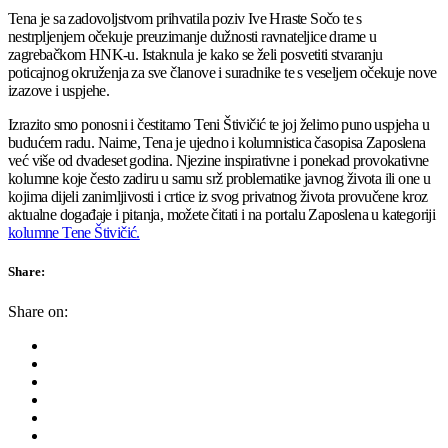
Tena je sa zadovoljstvom prihvatila poziv Ive Hraste Sočo te s
nestrpljenjem očekuje preuzimanje dužnosti ravnateljice drame u
zagrebačkom HNK-u. Istaknula je kako se želi posvetiti stvaranju
poticajnog okruženja za sve članove i suradnike te s veseljem očekuje nove
izazove i uspjehe.
Izrazito smo ponosni i čestitamo Teni Štivičić te joj želimo puno uspjeha u
budućem radu. Naime, Tena je ujedno i kolumnistica časopisa Zaposlena
već više od dvadeset godina. Njezine inspirativne i ponekad provokativne
kolumne koje često zadiru u samu srž problematike javnog života ili one u
kojima dijeli zanimljivosti i crtice iz svog privatnog života provučene kroz
aktualne događaje i pitanja, možete čitati i na portalu Zaposlena u kategoriji
kolumne Tene Štivičić.
Share:
Share on: