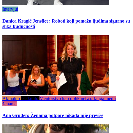
Intervjui
Danica Kragić Jensflet : Roboti koji pomažu ljudima sigurno su
slika budućnosti
Aktualno
Istaknuto
Mentorstvo kao oblik networkinga među
ženama
Ana Gruden: Ženama potpore nikada nije previše