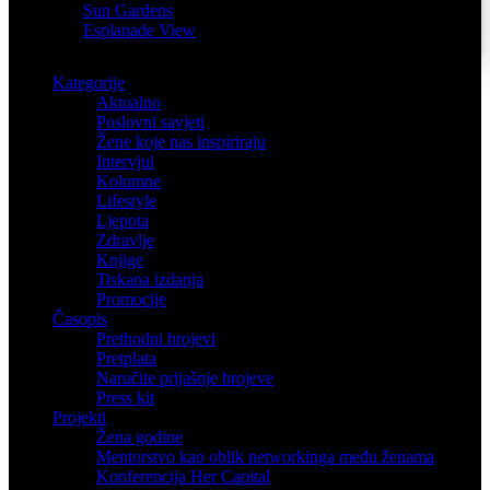
Sun Gardens
Esplanade View
Kategorije
Aktualno
Poslovni savjeti
Žene koje nas inspiriraju
Intervjui
Kolumne
Lifestyle
Ljepota
Zdravlje
Knjige
Tiskana izdanja
Promocije
Časopis
Prethodni brojevi
Pretplata
Naručite prijašnje brojeve
Press kit
Projekti
Žena godine
Mentorstvo kao oblik networkinga među ženama
Konferencija Her Capital