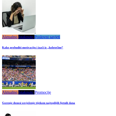
Aktualno
Istaknuto
Poslovni savjeti
Kako probuditi motivaciju i izaći iz „kolotečine“
Aktualno
Istaknuto
Promocije
Gorenje donosi osvježenje tijekom najtoplijih ljetnih dana