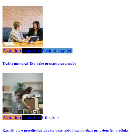
Aktualno
Istaknuto
Poslovni savjeti
Tražite mentora? Evo kako pronaći pravu osobu
Aktualno
Istaknuto
Lifestyle
Razmišljate o preseljenju? Evo što biste trebali uzeti u obzir prije donošenja odluke