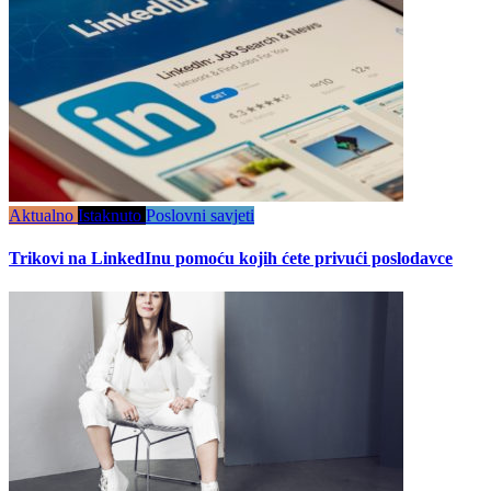
Aktualno
Istaknuto
Poslovni savjeti
Trikovi na LinkedInu pomoću kojih ćete privući poslodavce