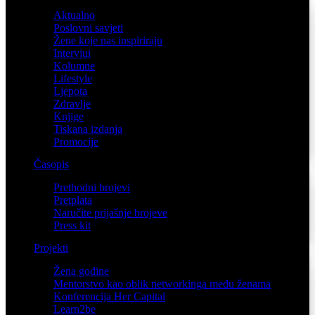
Aktualno
Poslovni savjeti
Žene koje nas inspiriraju
Intervjui
Kolumne
Lifestyle
Ljepota
Zdravlje
Knjige
Tiskana izdanja
Promocije
Časopis
Prethodni brojevi
Pretplata
Naručite prijašnje brojeve
Press kit
Projekti
Žena godine
Mentorstvo kao oblik networkinga među ženama
Konferencija Her Capital
Learn2be