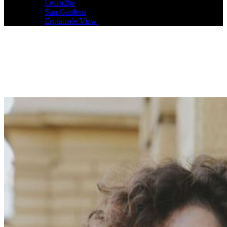
Learn2be
Sun Gardens
Esplanade View