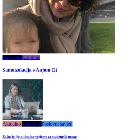
Istaknuto
Kolumne
Samoizolacija s Anjom (2)
Aktualno
Istaknuto
Poslovni savjeti
Zašto je ljeto idealno vrijeme za studentski posao