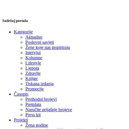
Sadržaj portala
Kategorije
Aktualno
Poslovni savjeti
Žene koje nas inspiriraju
Intervjui
Kolumne
Lifestyle
Ljepota
Zdravlje
Knjige
Tiskana izdanja
Promocije
Časopis
Prethodni brojevi
Pretplata
Naručite prijašnje brojeve
Press kit
Projekti
Žena godine