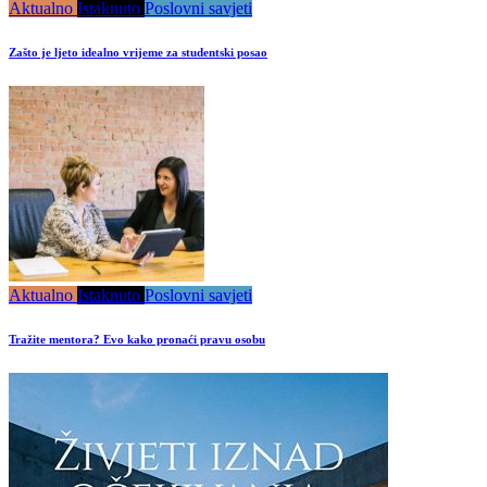
Aktualno
Istaknuto
Poslovni savjeti
Zašto je ljeto idealno vrijeme za studentski posao
Aktualno
Istaknuto
Poslovni savjeti
Tražite mentora? Evo kako pronaći pravu osobu