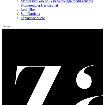
Mentorstvo kao oblik networkinga među ženama
Konferencija Her Capital
Learn2be
Sun Gardens
Esplanade View