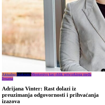
Aktualno
Istaknuto
Mentorstvo kao oblik networkinga među
ženama
Adrijana Vinter: Rast dolazi iz
preuzimanja odgovornosti i prihvaćanja
izazova