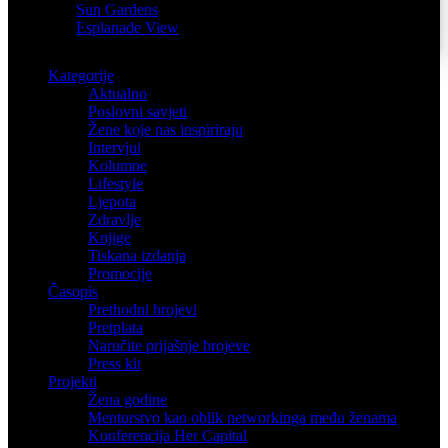
Sun Gardens
Esplanade View
Kategorije
Aktualno
Poslovni savjeti
Žene koje nas inspiriraju
Intervjui
Kolumne
Lifestyle
Ljepota
Zdravlje
Knjige
Tiskana izdanja
Promocije
Časopis
Prethodni brojevi
Pretplata
Naručite prijašnje brojeve
Press kit
Projekti
Žena godine
Mentorstvo kao oblik networkinga među ženama
Konferencija Her Capital