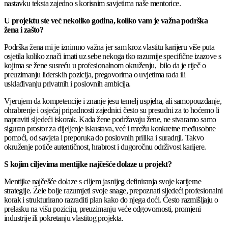
nastavku teksta zajedno s korisnim savjetima naše mentorice.
U projektu ste već nekoliko godina, koliko vam je važna podrška
žena i zašto?
Podrška žena mi je iznimno važna jer sam kroz vlastitu karijeru više puta
osjetila koliko znači imati uz sebe nekoga tko razumije specifične izazove s
kojima se žene susreću u profesionalnom okruženju, bilo da je riječ o
preuzimanju liderskih pozicija, pregovorima o uvjetima rada ili
usklađivanju privatnih i poslovnih ambicija.
Vjerujem da kompetencije i znanje jesu temelj uspjeha, ali samopouzdanje,
ohrabrenje i osjećaj pripadnosti zajednici često su presudni za to hoćemo li
napraviti sljedeći iskorak. Kada žene podržavaju žene, ne stvaramo samo
siguran prostor za dijeljenje iskustava, već i mrežu konkretne međusobne
pomoći, od savjeta i preporuka do poslovnih prilika i suradnji. Takvo
okruženje potiče autentičnost, hrabrost i dugoročnu održivost karijere.
S kojim ciljevima mentijke najčešće dolaze u projekt?
Mentijke najčešće dolaze s ciljem jasnijeg definiranja svoje karijerne
strategije. Žele bolje razumjeti svoje snage, prepoznati sljedeći profesionalni
korak i strukturirano razraditi plan kako do njega doći. Često razmišljaju o
prelasku na višu poziciju, preuzimanju veće odgovornosti, promjeni
industrije ili pokretanju vlastitog projekta.