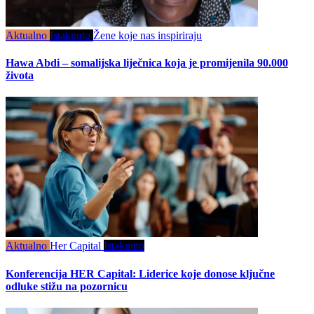
Aktualno
Istaknuto
Žene koje nas inspiriraju
Hawa Abdi – somalijska liječnica koja je promijenila 90.000
života
Aktualno
Her Capital
Istaknuto
Konferencija HER Capital: Liderice koje donose ključne
odluke stižu na pozornicu