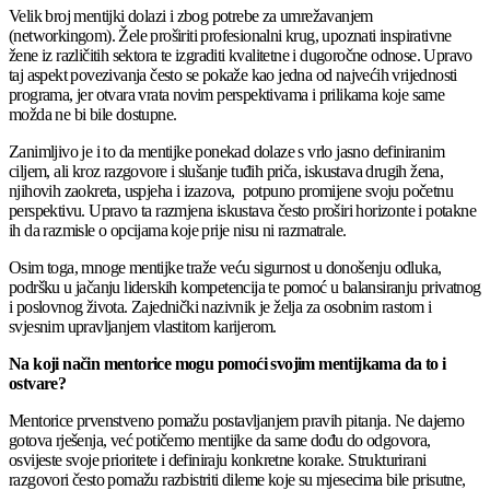
Velik broj mentijki dolazi i zbog potrebe za umrežavanjem
(networkingom). Žele proširiti profesionalni krug, upoznati inspirativne
žene iz različitih sektora te izgraditi kvalitetne i dugoročne odnose. Upravo
taj aspekt povezivanja često se pokaže kao jedna od najvećih vrijednosti
programa, jer otvara vrata novim perspektivama i prilikama koje same
možda ne bi bile dostupne.
Zanimljivo je i to da mentijke ponekad dolaze s vrlo jasno definiranim
ciljem, ali kroz razgovore i slušanje tuđih priča, iskustava drugih žena,
njihovih zaokreta, uspjeha i izazova, potpuno promijene svoju početnu
perspektivu. Upravo ta razmjena iskustava često proširi horizonte i potakne
ih da razmisle o opcijama koje prije nisu ni razmatrale.
Osim toga, mnoge mentijke traže veću sigurnost u donošenju odluka,
podršku u jačanju liderskih kompetencija te pomoć u balansiranju privatnog
i poslovnog života. Zajednički nazivnik je želja za osobnim rastom i
svjesnim upravljanjem vlastitom karijerom.
Na koji način mentorice mogu pomoći svojim mentijkama da to i
ostvare?
Mentorice prvenstveno pomažu postavljanjem pravih pitanja. Ne dajemo
gotova rješenja, već potičemo mentijke da same dođu do odgovora,
osvijeste svoje prioritete i definiraju konkretne korake. Strukturirani
razgovori često pomažu razbistriti dileme koje su mjesecima bile prisutne,