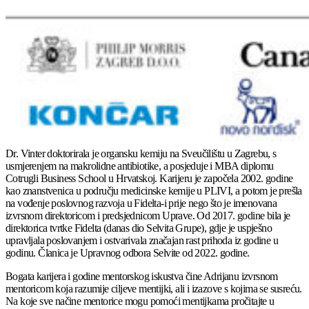
Dr. Vinter doktorirala je organsku kemiju na Sveučilištu u Zagrebu, s
usmjerenjem na makrolidne antibiotike, a posjeduje i MBA diplomu
Cotrugli Business School u Hrvatskoj. Karijeru je započela 2002. godine
kao znanstvenica u području medicinske kemije u PLIVI, a potom je prešla
na vođenje poslovnog razvoja u Fidelta-i prije nego što je imenovana
izvrsnom direktoricom i predsjednicom Uprave. Od 2017. godine bila je
direktorica tvrtke Fidelta (danas dio Selvita Grupe), gdje je uspješno
upravljala poslovanjem i ostvarivala značajan rast prihoda iz godine u
godinu. Članica je Upravnog odbora Selvite od 2022. godine.
Bogata karijera i godine mentorskog iskustva čine Adrijanu izvrsnom
mentoricom koja razumije ciljeve mentijki, ali i izazove s kojima se susreću.
Na koje sve načine mentorice mogu pomoći mentijkama pročitajte u