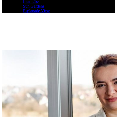
Learn2be
Sun Gardens
Esplanade View