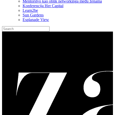
Mentorstvo kao oblik networkinga među ženama
Konferencija Her Capital
Learn2be
Sun Gardens
Esplanade View