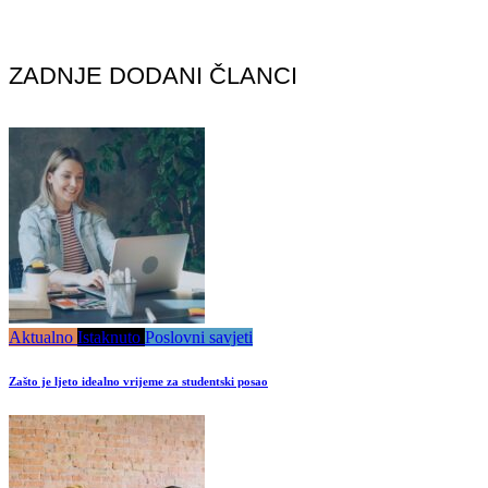
ZADNJE DODANI ČLANCI
Aktualno
Istaknuto
Poslovni savjeti
Zašto je ljeto idealno vrijeme za studentski posao