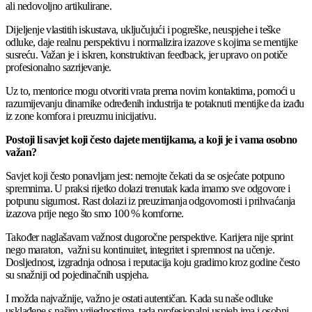
ali nedovoljno artikulirane.
Dijeljenje vlastitih iskustava, uključujući i pogreške, neuspjehe i teške
odluke, daje realnu perspektivu i normalizira izazove s kojima se mentijke
susreću. Važan je i iskren, konstruktivan feedback, jer upravo on potiče
profesionalno sazrijevanje.
Uz to, mentorice mogu otvoriti vrata prema novim kontaktima, pomoći u
razumijevanju dinamike određenih industrija te potaknuti mentijke da izađu
iz zone komfora i preuzmu inicijativu.
Postoji li savjet koji često dajete mentijkama, a koji je i vama osobno
važan?
Savjet koji često ponavljam jest: nemojte čekati da se osjećate potpuno
spremnima. U praksi rijetko dolazi trenutak kada imamo sve odgovore i
potpunu sigurnost. Rast dolazi iz preuzimanja odgovornosti i prihvaćanja
izazova prije nego što smo 100 % komforne.
Također naglašavam važnost dugoročne perspektive. Karijera nije sprint
nego maraton, važni su kontinuitet, integritet i spremnost na učenje.
Dosljednost, izgradnja odnosa i reputacija koju gradimo kroz godine često
su snažniji od pojedinačnih uspjeha.
I možda najvažnije, važno je ostati autentičan. Kada su naše odluke
usklađene s našim vrijednostima, tada profesionalni uspjeh ima i osobni