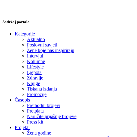
Sadržaj portala
Kategorije
Aktualno
Poslovni savjeti
Žene koje nas inspiriraju
Intervjui
Kolumne
Lifestyle
Ljepota
Zdravlje
Knjige
Tiskana izdanja
Promocije
Časopis
Prethodni brojevi
Pretplata
Naručite prijašnje brojeve
Press kit
Projekti
Žena godine