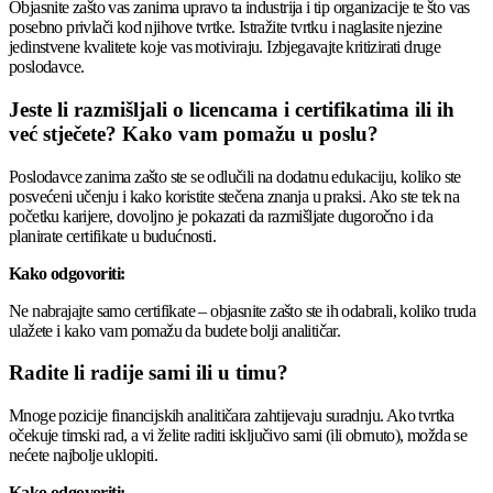
Objasnite zašto vas zanima upravo ta industrija i tip organizacije te što vas
posebno privlači kod njihove tvrtke. Istražite tvrtku i naglasite njezine
jedinstvene kvalitete koje vas motiviraju. Izbjegavajte kritizirati druge
poslodavce.
Jeste li razmišljali o licencama i certifikatima ili ih
već stječete? Kako vam pomažu u poslu?
Poslodavce zanima zašto ste se odlučili na dodatnu edukaciju, koliko ste
posvećeni učenju i kako koristite stečena znanja u praksi. Ako ste tek na
početku karijere, dovoljno je pokazati da razmišljate dugoročno i da
planirate certifikate u budućnosti.
Kako odgovoriti:
Ne nabrajajte samo certifikate – objasnite zašto ste ih odabrali, koliko truda
ulažete i kako vam pomažu da budete bolji analitičar.
Radite li radije sami ili u timu?
Mnoge pozicije financijskih analitičara zahtijevaju suradnju. Ako tvrtka
očekuje timski rad, a vi želite raditi isključivo sami (ili obrnuto), možda se
nećete najbolje uklopiti.
Kako odgovoriti: