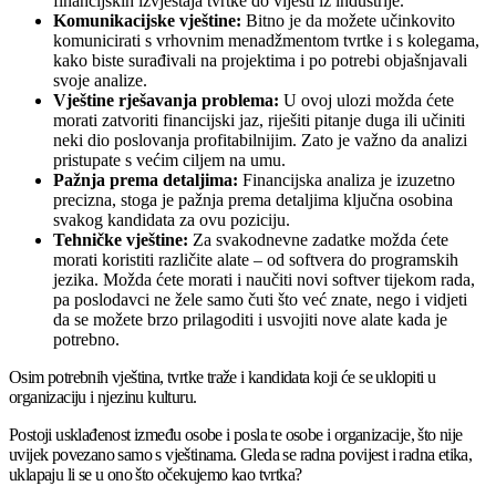
financijskih izvještaja tvrtke do vijesti iz industrije.
Komunikacijske vještine:
Bitno je da možete učinkovito
komunicirati s vrhovnim menadžmentom tvrtke i s kolegama,
kako biste surađivali na projektima i po potrebi objašnjavali
svoje analize.
Vještine rješavanja problema:
U ovoj ulozi možda ćete
morati zatvoriti financijski jaz, riješiti pitanje duga ili učiniti
neki dio poslovanja profitabilnijim. Zato je važno da analizi
pristupate s većim ciljem na umu.
Pažnja prema detaljima:
Financijska analiza je izuzetno
precizna, stoga je pažnja prema detaljima ključna osobina
svakog kandidata za ovu poziciju.
Tehničke vještine:
Za svakodnevne zadatke možda ćete
morati koristiti različite alate – od softvera do programskih
jezika. Možda ćete morati i naučiti novi softver tijekom rada,
pa poslodavci ne žele samo čuti što već znate, nego i vidjeti
da se možete brzo prilagoditi i usvojiti nove alate kada je
potrebno.
Osim potrebnih vještina, tvrtke traže i kandidata koji će se uklopiti u
organizaciju i njezinu kulturu.
Postoji usklađenost između osobe i posla te osobe i organizacije, što nije
uvijek povezano samo s vještinama. Gleda se radna povijest i radna etika,
uklapaju li se u ono što očekujemo kao tvrtka?