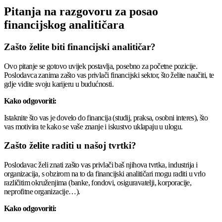
Pitanja na razgovoru za posao
financijskog analitičara
Zašto želite biti financijski analitičar?
Ovo pitanje se gotovo uvijek postavlja, posebno za početne pozicije.
Poslodavca zanima zašto vas privlači financijski sektor, što želite naučiti, te
gdje vidite svoju karijeru u budućnosti.
Kako odgovoriti:
Istaknite što vas je dovelo do financija (studij, praksa, osobni interes), što
vas motivira te kako se vaše znanje i iskustvo uklapaju u ulogu.
Zašto želite raditi u našoj tvrtki?
Poslodavac želi znati zašto vas privlači baš njihova tvrtka, industrija i
organizacija, s obzirom na to da financijski analitičari mogu raditi u vrlo
različitim okruženjima (banke, fondovi, osiguravatelji, korporacije,
neprofitne organizacije…).
Kako odgovoriti: