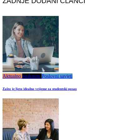
ZADNJE DODANI ČLANCI
Aktualno
Istaknuto
Poslovni savjeti
Zašto je ljeto idealno vrijeme za studentski posao