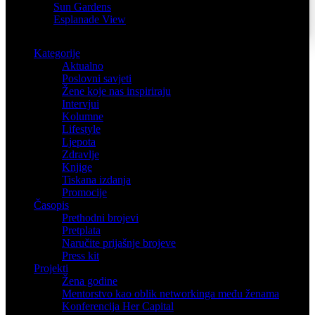
Sun Gardens
Esplanade View
Kategorije
Aktualno
Poslovni savjeti
Žene koje nas inspiriraju
Intervjui
Kolumne
Lifestyle
Ljepota
Zdravlje
Knjige
Tiskana izdanja
Promocije
Časopis
Prethodni brojevi
Pretplata
Naručite prijašnje brojeve
Press kit
Projekti
Žena godine
Mentorstvo kao oblik networkinga među ženama
Konferencija Her Capital