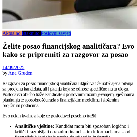
Aktualno
Istaknuto
Poslovni savjeti
Želite posao financijskog analitičara? Evo
kako se pripremiti za razgovor za posao
14/09/2025
by
Ana Gruden
Razgovor za posao financijskog analitičara uključivat će uobičajena pitanja
za procjenu kandidata, ali i pitanja koja se odnose specifično na tu ulogu.
Poslodavci obično traže kandidate s poslovnim razumijevanjem, vještinama
planiranja te sposobnošću rada s financijskim modelima i složenim
brojčanim podacima.
Evo nekih kvaliteta koje će poslodavci posebno tražiti:
Analitičke vještine:
Kandidat mora biti sposoban logično i
kritički razmišljati o raznim financijskim informacijama – od