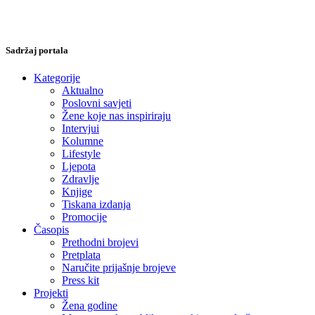
Sadržaj portala
Kategorije
Aktualno
Poslovni savjeti
Žene koje nas inspiriraju
Intervjui
Kolumne
Lifestyle
Ljepota
Zdravlje
Knjige
Tiskana izdanja
Promocije
Časopis
Prethodni brojevi
Pretplata
Naručite prijašnje brojeve
Press kit
Projekti
Žena godine