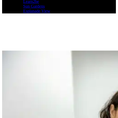
Learn2be
Sun Gardens
Esplanade View