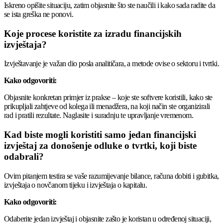
Iskreno opišite situaciju, zatim objasnite što ste naučili i kako sada radite da
se ista greška ne ponovi.
Koje procese koristite za izradu financijskih
izvještaja?
Izvještavanje je važan dio posla analitičara, a metode ovise o sektoru i tvrtki.
Kako odgovoriti:
Objasnite konkretan primjer iz prakse – koje ste softvere koristili, kako ste
prikupljali zahtjeve od kolega ili menadžera, na koji način ste organizirali
rad i pratili rezultate. Naglasite i suradnju te upravljanje vremenom.
Kad biste mogli koristiti samo jedan financijski
izvještaj za donošenje odluke o tvrtki, koji biste
odabrali?
Ovim pitanjem testira se vaše razumijevanje bilance, računa dobiti i gubitka,
izvještaja o novčanom tijeku i izvještaja o kapitalu.
Kako odgovoriti:
Odaberite jedan izvještaj i objasnite zašto je koristan u određenoj situaciji,