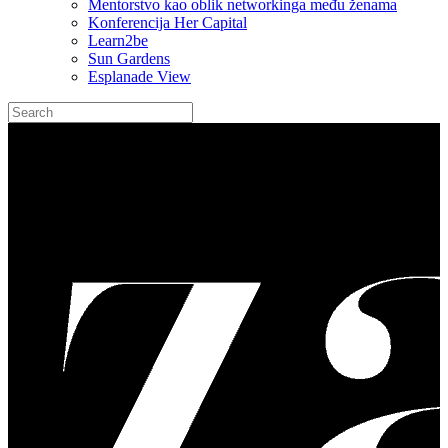
Mentorstvo kao oblik networkinga među ženama
Konferencija Her Capital
Learn2be
Sun Gardens
Esplanade View