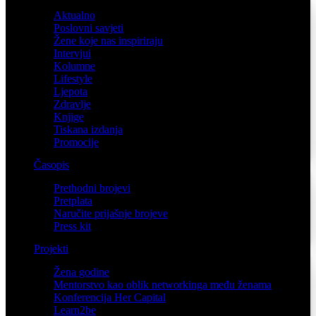
Aktualno
Poslovni savjeti
Žene koje nas inspiriraju
Intervjui
Kolumne
Lifestyle
Ljepota
Zdravlje
Knjige
Tiskana izdanja
Promocije
Časopis
Prethodni brojevi
Pretplata
Naručite prijašnje brojeve
Press kit
Projekti
Žena godine
Mentorstvo kao oblik networkinga među ženama
Konferencija Her Capital
Learn2be