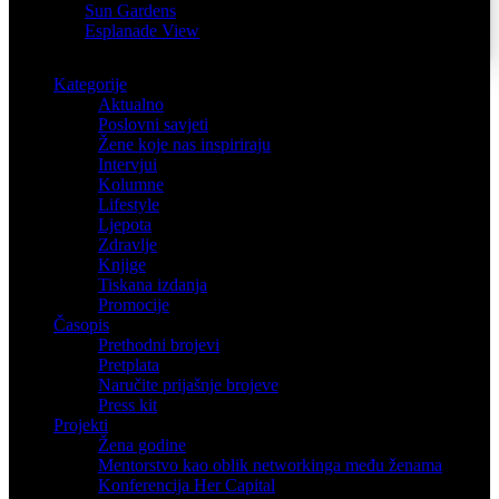
Sun Gardens
Esplanade View
Kategorije
Aktualno
Poslovni savjeti
Žene koje nas inspiriraju
Intervjui
Kolumne
Lifestyle
Ljepota
Zdravlje
Knjige
Tiskana izdanja
Promocije
Časopis
Prethodni brojevi
Pretplata
Naručite prijašnje brojeve
Press kit
Projekti
Žena godine
Mentorstvo kao oblik networkinga među ženama
Konferencija Her Capital