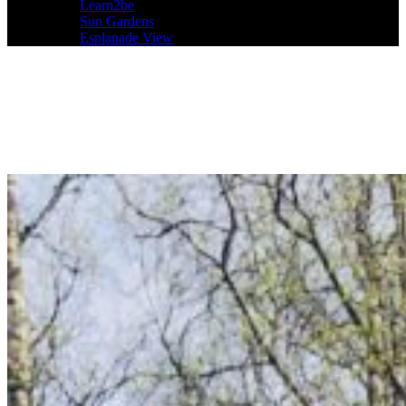
Learn2be
Sun Gardens
Esplanade View