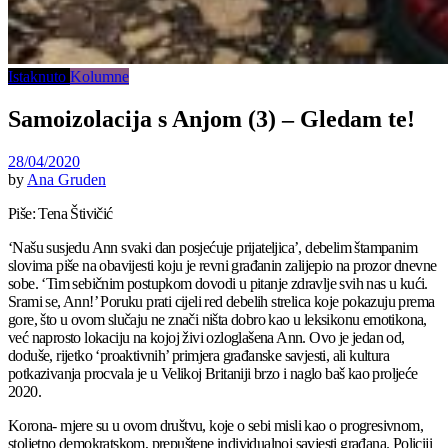
Istaknuto
Kolumne
Samoizolacija s Anjom (3) – Gledam te!
28/04/2020
by
Ana Gruden
Piše: Tena Štivičić
‘Našu susjedu Ann svaki dan posjećuje prijateljica’, debelim štampanim
slovima piše na obavijesti koju je revni građanin zalijepio na prozor dnevne
sobe. ‘Tim sebičnim postupkom dovodi u pitanje zdravlje svih nas u kući.
Srami se, Ann!’ Poruku prati cijeli red debelih strelica koje pokazuju prema
gore, što u ovom slučaju ne znači ništa dobro kao u leksikonu emotikona,
već naprosto lokaciju na kojoj živi ozloglašena Ann. Ovo je jedan od,
doduše, rijetko ‘proaktivnih’ primjera građanske savjesti, ali kultura
potkazivanja procvala je u Velikoj Britaniji brzo i naglo baš kao proljeće
2020.
Korona- mjere su u ovom društvu, koje o sebi misli kao o progresivnom,
stoljetno demokratskom, prepuštene individualnoj savjesti građana. Policiji