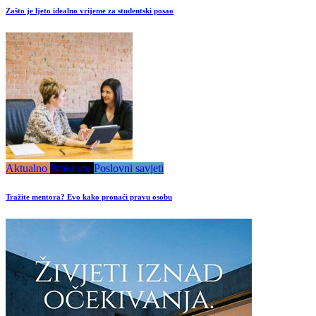
Zašto je ljeto idealno vrijeme za studentski posao
Aktualno
Istaknuto
Poslovni savjeti
Tražite mentora? Evo kako pronaći pravu osobu