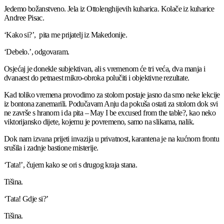
Jedemo božanstveno. Jela iz Ottolenghijevih kuharica. Kolače iz kuharice
Andree Pisac.
‘Kako si?’, pita me prijatelj iz Makedonije.
‘Debelo.’, odgovaram.
Osjećaj je donekle subjektivan, ali s vremenom će tri veća, dva manja i
dvanaest do petnaest mikro-obroka polučiti i objektivne rezultate.
Kad toliko vremena provodimo za stolom postaje jasno da smo neke lekcije
iz bontona zanemarili. Podučavam Anju da pokuša ostati za stolom dok svi
ne završe s hranom i da pita – May I be excused from the table?, kao neko
viktorijansko dijete, kojemu je povremeno, samo na slikama, nalik.
Dok nam izvana prijeti invazija u privatnost, karantena je na kućnom frontu
srušila i zadnje bastione misterije.
‘Tata!’, čujem kako se ori s drugog kraja stana.
Tišina.
‘Tata! Gdje si?’
Tišina.