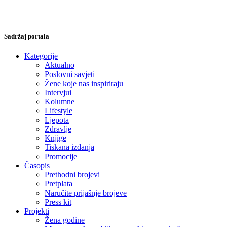
Sadržaj portala
Kategorije
Aktualno
Poslovni savjeti
Žene koje nas inspiriraju
Intervjui
Kolumne
Lifestyle
Ljepota
Zdravlje
Knjige
Tiskana izdanja
Promocije
Časopis
Prethodni brojevi
Pretplata
Naručite prijašnje brojeve
Press kit
Projekti
Žena godine