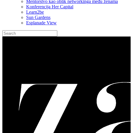
Mentorstvo kao oblik networkinga među ženama
Konferencija Her Capital
Learn2be
Sun Gardens
Esplanade View