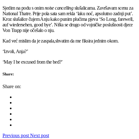
Sjedim na podu s onim
noise cancelling
slušalicama. Završavam scenu za
National Thatre. Prije pola sata sam rekla ‘laku noć, apsolutno zadnji put’.
Kroz slušalice čujem Anju kako punim plućima pjeva ‘So Long, farewell,
auf wiedersehen, good bye’. Ništa se drugo od vojničke poslušnosti djece
Von Trapp nije očešalo o nju.
Kad već mislim da je zaspala,shvatim da me fiksira jednim okom.
‘Izvoli, Anja?’
‘May I be excused from the bed?’
Share:
Share on:
Previous post
Next post