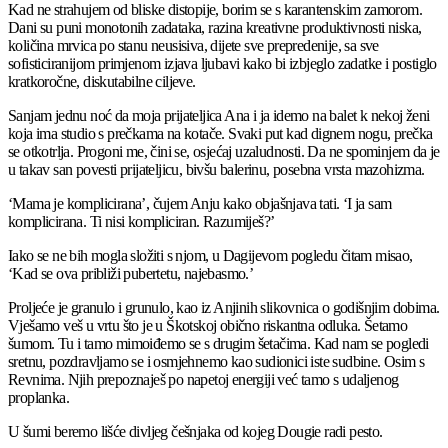
Kad ne strahujem od bliske distopije, borim se s karantenskim zamorom.
Dani su puni monotonih zadataka, razina kreativne produktivnosti niska,
količina mrvica po stanu neusisiva, dijete sve prepredenije, sa sve
sofisticiranijom primjenom izjava ljubavi kako bi izbjeglo zadatke i postiglo
kratkoročne, diskutabilne ciljeve.
Sanjam jednu noć da moja prijateljica Ana i ja idemo na balet k nekoj ženi
koja ima studio s prečkama na kotače. Svaki put kad dignem nogu, prečka
se otkotrlja. Progoni me, čini se, osjećaj uzaludnosti. Da ne spominjem da je
u takav san povesti prijateljicu, bivšu balerinu, posebna vrsta mazohizma.
‘Mama je komplicirana’, čujem Anju kako objašnjava tati. ‘I ja sam
komplicirana. Ti nisi kompliciran. Razumiješ?’
Iako se ne bih mogla složiti s njom, u Dagijevom pogledu čitam misao,
‘Kad se ova približi pubertetu, najebasmo.’
Proljeće je granulo i grunulo, kao iz Anjinih slikovnica o godišnjim dobima.
Vješamo veš u vrtu što je u Škotskoj obično riskantna odluka. Šetamo
šumom. Tu i tamo mimoiđemo se s drugim šetačima. Kad nam se pogledi
sretnu, pozdravljamo se i osmjehnemo kao sudionici iste sudbine. Osim s
Revnima. Njih prepoznaješ po napetoj energiji već tamo s udaljenog
proplanka.
U šumi beremo lišće divljeg češnjaka od kojeg Dougie radi pesto.