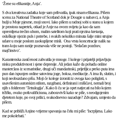
‘Žene su efikasnije, Anja’.
S dva kreativna zadatka koje sam prihvatila, ipak nisam efikasna. Pišem
scenu za National Theatre of Scotland dok je Dougie u nabavci, a Anja
bulji u Moje pjesme, moji snovi. Iako pišem u radnoj sobi u stanu u kojem
je prostora napretek, otkad je Anje na ovom svijetu ja kao da sam
opremljena trećim uhom, malim satelitom koji prati njezina kretanja,
osluškuje njezin puls i potrebe, i svakih nekoliko minuta šalje mini strujne
udare u moje poslom zaokupljene misli. Ona vrsta koncetracije nalik na
trans koju sam ranije poznavala više ne postoji. ‘Srdačan pozdrav,
majčinstvo’.
Karantenska zasićenost zahvatila je mnoge. I kolege i prijatelji prijavljuju
nisku produktivnost i sjene depresije. Ali jedan kaže da pohađa online
masterclass iz scenaristike, drugi uči mandarinski, prijetljica preko puta ima
pun dan ispunjen online satovima joge, boksa, meditacije. A ima ih, slutim, i
koji neobuzdano pišu. Moji će kolege izroniti iz ovoga kao poligloti, s
usavršenim autorskim stilom, razgibani, definirani i mišićavi, nemali broj
njih s folderom ‘Tetralogija’. Kako li ću se ja opet natjecati na bilo kojem
tržištu, ovako potkvalificirana, zaboravivši kako se piše, s neodgojenim
djetetom koje, po svoj prilici, svakodnevno nazaduje? Zdvajam, umjesto da
pišem.
Kad se približi Anjino vrijeme spavanja na čelu mi piše: ‘Iscrpljena. Lako
me pokolebati.’