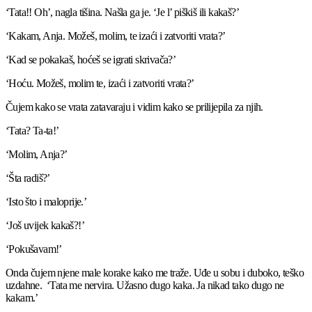
‘Tata!! Oh’, nagla tišina. Našla ga je. ‘Je l’ piškiš ili kakaš?’
‘Kakam, Anja. Možeš, molim, te izaći i zatvoriti vrata?’
‘Kad se pokakaš, hoćeš se igrati skrivača?’
‘Hoću. Možeš, molim te, izaći i zatvoriti vrata?’
Čujem kako se vrata zatavaraju i vidim kako se prilijepila za njih.
‘Tata? Ta-ta!’
‘Molim, Anja?’
‘Šta radiš?’
‘Isto što i maloprije.’
‘Još uvijek kakaš?!’
‘Pokušavam!’
Onda čujem njene male korake kako me traže. Uđe u sobu i duboko, teško
uzdahne. ‘Tata me nervira. Užasno dugo kaka. Ja nikad tako dugo ne
kakam.’