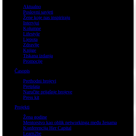
Aktualno
Poslovni savjeti
Žene koje nas inspiriraju
Intervjui
Kolumne
Lifestyle
Ljepota
Zdravlje
Knjige
Tiskana izdanja
Promocije
Časopis
Prethodni brojevi
Pretplata
Naručite prijašnje brojeve
Press kit
Projekti
Žena godine
Mentorstvo kao oblik networkinga među ženama
Konferencija Her Capital
Learn2be