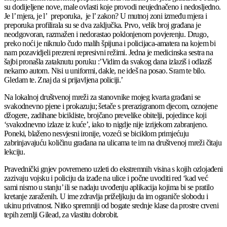
su dodijeljene nove, male ovlasti koje provodi neujednačeno i nedosljedno.
Je l’ mjera, je l’ preporuka, je l’ zakon? U mutnoj zoni između mjera i
preporuka profilirala su se dva zaključka. Prvo, velik broj građana je
neodgovoran, razmažen i nedorastao poklonjenom povjerenju. Drugo,
preko noći je niknulo čudo malih špijuna i policijaca-amatera na kojem bi
nam pozavidjeli prezreni represivni režimi. Jedna je medicinska sestra na
šajbi pronašla zataknutu poruku :’Vidim da svakog dana izlaziš i odlaziš
nekamo autom. Nisi u uniformi, dakle, ne ideš na posao. Sram te bilo.
Gledam te. Znaj da si prijavljena policiji.’
Na lokalnoj društvenoj mreži za stanovnike mojeg kvarta građani se
svakodnevno pjene i prokazuju; šetače s prerazigranom djecom, oznojene
džogere, zadihane bicikliste, brojčano prevelike obitelji, pojedince koji
‘svakodnevno izlaze iz kuće’, iako to nigdje nije izrijekom zabranjeno.
Poneki, blaženo nesvjesni ironije, vozeći se biciklom primjećuju
zabrinjavajuću količinu građana na ulicama te im na društvenoj mreži čitaju
lekciju.
Pravednički gnjev povremeno uzleti do ekstremnih visina s kojih ozlojađeni
zazivaju vojsku i policiju da izađe na ulice i počne uvoditi red ‘kad već
sami nismo u stanju’ ili se nadaju uvođenju aplikacija kojima bi se pratilo
kretanje zaraženih. U ime zdravlja priželjkuju da im ograniče slobodu i
ukinu privatnost. Nitko spremniji od bogate srednje klase da prostre crveni
tepih zemlji Gilead, za vlastitu dobrobit.