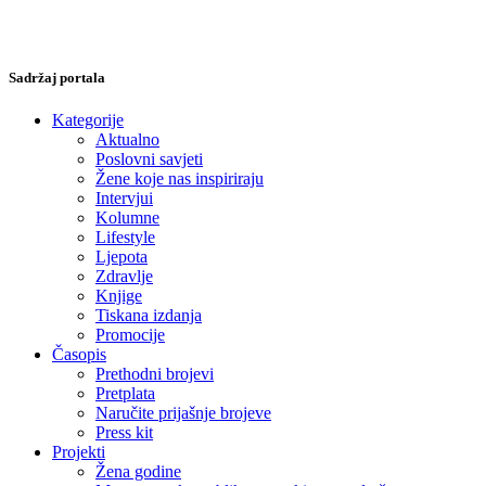
Sadržaj portala
Kategorije
Aktualno
Poslovni savjeti
Žene koje nas inspiriraju
Intervjui
Kolumne
Lifestyle
Ljepota
Zdravlje
Knjige
Tiskana izdanja
Promocije
Časopis
Prethodni brojevi
Pretplata
Naručite prijašnje brojeve
Press kit
Projekti
Žena godine