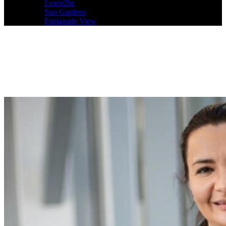
Learn2be
Sun Gardens
Esplanade View