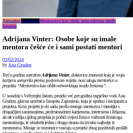
Aktualno
Istaknuto
Mentorstvo kao oblik networkinga među
ženama
Adrijana Vinter: Osobe koje su imale
mentora češće će i sami postati mentori
03/02/2024
by
Ana Gruden
Treću godinu zaredom
Adrijana Vinter
, doktorica znanosti koja je svoju
karijeru usmjerila prema poslovnom svijetu, nosi ulogu mentorice u
projektu “Mentorstvo kao oblik networkinga među ženama”.
U suradnji s Večernjim listom, projekt već pet godina uspješno vodi Ana
Gruden, glavna urednica časopisa Zaposlena, koja je ujedno i inicijatorica
projekta. Kroz projekt je do sada prošlo mnogo mentorica i mentijki s
drugačijim zanimanjima, profesionalnim karijerama, interesima i željama,
ali nit vodilja cijelog projekta je podići svijest žena o važnosti ženskoga
mentoriranja, te ohrabriti jednu i drugu stranu da izvuku najbolje iz
mentorstva. Mnoge se mentorice vraćaju u projekt zbog pozitivnih prošlih