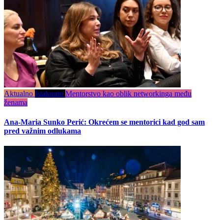
Aktualno
Istaknuto
Mentorstvo kao oblik networkinga među
ženama
Ana-Maria Sunko Perić: Okrećem se mentorici kad god sam
pred važnim odlukama