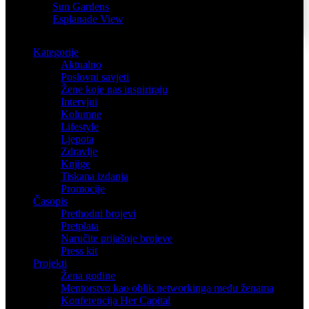
Sun Gardens
Esplanade View
Kategorije
Aktualno
Poslovni savjeti
Žene koje nas inspiriraju
Intervjui
Kolumne
Lifestyle
Ljepota
Zdravlje
Knjige
Tiskana izdanja
Promocije
Časopis
Prethodni brojevi
Pretplata
Naručite prijašnje brojeve
Press kit
Projekti
Žena godine
Mentorstvo kao oblik networkinga među ženama
Konferencija Her Capital