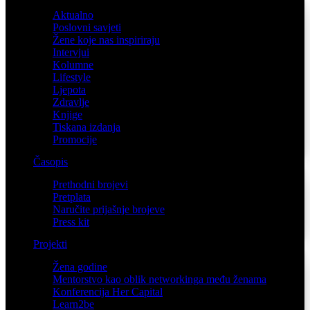
Aktualno
Poslovni savjeti
Žene koje nas inspiriraju
Intervjui
Kolumne
Lifestyle
Ljepota
Zdravlje
Knjige
Tiskana izdanja
Promocije
Časopis
Prethodni brojevi
Pretplata
Naručite prijašnje brojeve
Press kit
Projekti
Žena godine
Mentorstvo kao oblik networkinga među ženama
Konferencija Her Capital
Learn2be