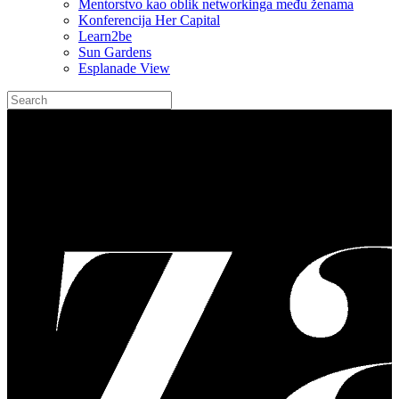
Mentorstvo kao oblik networkinga među ženama
Konferencija Her Capital
Learn2be
Sun Gardens
Esplanade View