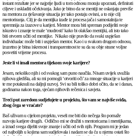
instant rezultate jer se najprije ljudi u tom odnosu moraju upoznati, definirati
ciljeve i uskladiti očekivanja. Jako je bitno da se mentiji ne oslanjaju previše
na mentora za rješavanje situacija jer tako postaju ovisni, a to nije cilj
mentoriranja. Cilj je da mentijka izađe iz procesa jača i samostalnija te
spremnija za izazove u karijeri. Mentor mora biti spreman podijeliti svoje
iskustvo i znanje te male ‘mudrosti’ kako bi olakšao mentijki, ali isto tako
biti otvoren učiti od mentijke. Nikako nije pravilo da svaki uspješan
individualac može biti i uspješan mentor. Kao i u svakom drugom odnosu,
izuzetno je bitna iskrenost i transparentnost te su da su obje strane voljne
posvetiti vrijeme procesu.
Jeste li vi imali mentora tijekom svoje karijere?
Jesam, nekoliko njih i od svakog sam puno naučila. Nisam uvijek uvažila
njihova gledišta, ali su mi pomogli ‘otvoriti oči’ za mnoge situacije u karijeri
te me potaknuli na daljnji razvoj. Svi su bili toliko dobri očito, da se i danas,
godinama nakon toga, sjećam njihovih rečenica i savjeta.
Treći put zaredom sudjelujete u projektu, što vam se najviše sviđa,
zbog čega se vraćate?
Baš uživam u cijelom projektu, veseli me biti dio nečega što pomaže
razvoju karijere drugih. Odlično mi se družiti s mentoricama i mentijkama,
a iznad svega dijeliti svoje znanje i učiti od svih njih. Program mi je jedan
od najboljih u kojima sam sudjelovala i nadam se da ću u njemu ostati što