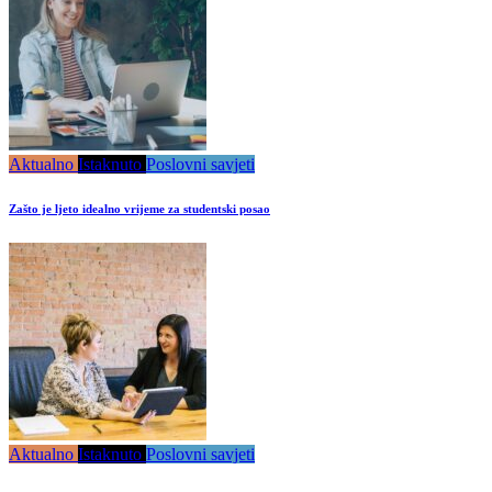
Aktualno
Istaknuto
Poslovni savjeti
Zašto je ljeto idealno vrijeme za studentski posao
Aktualno
Istaknuto
Poslovni savjeti