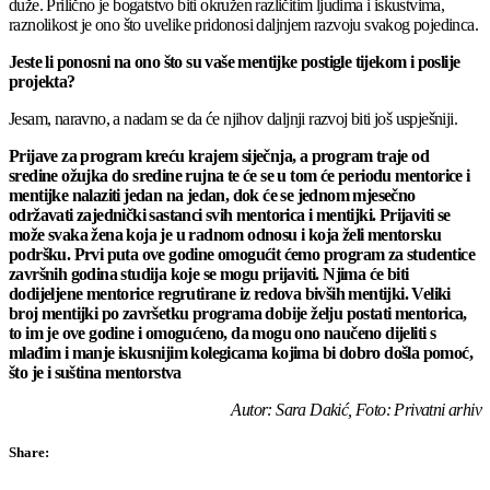
duže. Prilično je bogatstvo biti okružen različitim ljudima i iskustvima,
raznolikost je ono što uvelike pridonosi daljnjem razvoju svakog pojedinca.
Jeste li ponosni na ono što su vaše mentijke postigle tijekom i poslije
projekta?
Jesam, naravno, a nadam se da će njihov daljnji razvoj biti još uspješniji.
Prijave za program kreću krajem siječnja, a program traje od
sredine ožujka do sredine rujna te će se u tom će periodu mentorice i
mentijke nalaziti jedan na jedan, dok će se jednom mjesečno
održavati zajednički sastanci svih mentorica i mentijki. Prijaviti se
može svaka žena koja je u radnom odnosu i koja želi mentorsku
podršku. Prvi puta ove godine omogućit ćemo program za studentice
završnih godina studija koje se mogu prijaviti. Njima će biti
dodijeljene mentorice regrutirane iz redova bivših mentijki. Veliki
broj mentijki po završetku programa dobije želju postati mentorica,
to im je ove godine i omogućeno, da mogu ono naučeno dijeliti s
mlađim i manje iskusnijim kolegicama kojima bi dobro došla pomoć,
što je i suština mentorstva
Autor: Sara Dakić, Foto: Privatni arhiv
Share: