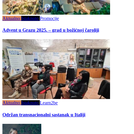
Aktualno
Istaknuto
Promocije
Advent u Grazu 2025. – grad u božićnoj čaroliji
Aktualno
Istaknuto
Learn2be
Održan transnacionalni sastanak u Italiji