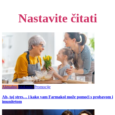
Nastavite čitati
Aktualno
Istaknuto
Promocije
Ah, taj stres… i kako vam Farmakol može pomoći s probavom i
imunitetom