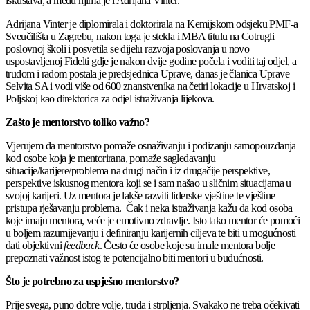
iskustava, a među njima je i Adrijana Vinter.
Adrijana Vinter je diplomirala i doktorirala na Kemijskom odsjeku PMF-a
Sveučilišta u Zagrebu, nakon toga je stekla i MBA titulu na Cotrugli
poslovnoj školi i posvetila se dijelu razvoja poslovanja u novo
uspostavljenoj Fidelti gdje je nakon dvije godine počela i voditi taj odjel, a
trudom i radom postala je predsjednica Uprave, danas je članica Uprave
Selvita SA i vodi više od 600 znanstvenika na četiri lokacije u Hrvatskoj i
Poljskoj kao direktorica za odjel istraživanja lijekova.
Zašto je mentorstvo toliko važno?
Vjerujem da mentorstvo pomaže osnaživanju i podizanju samopouzdanja
kod osobe koja je mentorirana, pomaže sagledavanju
situacije/karijere/problema na drugi način i iz drugačije perspektive,
perspektive iskusnog mentora koji se i sam našao u sličnim situacijama u
svojoj karijeri. Uz mentora je lakše razviti liderske vještine te vještine
pristupa rješavanju problema. Čak i neka istraživanja kažu da kod osoba
koje imaju mentora, veće je emotivno zdravlje. Isto tako mentor će pomoći
u boljem razumijevanju i definiranju karijernih ciljeva te biti u mogućnosti
dati objektivni
feedback
. Često će osobe koje su imale mentora bolje
prepoznati važnost istog te potencijalno biti mentori u budućnosti.
Što je potrebno za uspješno mentorstvo?
Prije svega, puno dobre volje, truda i strpljenja. Svakako ne treba očekivati