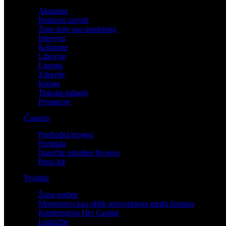
Aktualno
Poslovni savjeti
Žene koje nas inspiriraju
Intervjui
Kolumne
Lifestyle
Ljepota
Zdravlje
Knjige
Tiskana izdanja
Promocije
Časopis
Prethodni brojevi
Pretplata
Naručite prijašnje brojeve
Press kit
Projekti
Žena godine
Mentorstvo kao oblik networkinga među ženama
Konferencija Her Capital
Learn2be