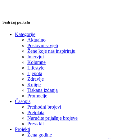
Sadržaj portala
Kategorije
Aktualno
Poslovni savjeti
Žene koje nas inspiriraju
Intervjui
Kolumne
Lifestyle
Ljepota
Zdravlje
Knjige
Tiskana izdanja
Promocije
Časopis
Prethodni brojevi
Pretplata
Naručite prijašnje brojeve
Press kit
Projekti
Žena godine