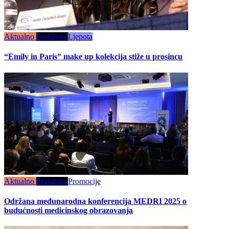
Aktualno
Istaknuto
Ljepota
“Emily in Paris” make up kolekcija stiže u prosincu
Aktualno
Istaknuto
Promocije
Održana međunarodna konferencija MEDRI 2025 o
budućnosti medicinskog obrazovanja