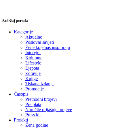
Sadržaj portala
Kategorije
Aktualno
Poslovni savjeti
Žene koje nas inspiriraju
Intervjui
Kolumne
Lifestyle
Ljepota
Zdravlje
Knjige
Tiskana izdanja
Promocije
Časopis
Prethodni brojevi
Pretplata
Naručite prijašnje brojeve
Press kit
Projekti
Žena godine