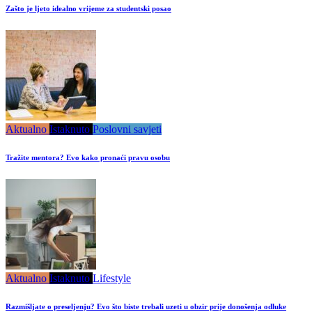
Zašto je ljeto idealno vrijeme za studentski posao
Aktualno
Istaknuto
Poslovni savjeti
Tražite mentora? Evo kako pronaći pravu osobu
Aktualno
Istaknuto
Lifestyle
Razmišljate o preseljenju? Evo što biste trebali uzeti u obzir prije donošenja odluke