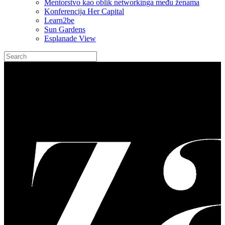
Mentorstvo kao oblik networkinga među ženama
Konferencija Her Capital
Learn2be
Sun Gardens
Esplanade View