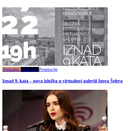
Aktualno
Istaknuto
Promocije
Iznad 9. kata – nova izložba u virtualnoj galeriji Igora Šelera