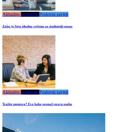
Aktualno
Istaknuto
Poslovni savjeti
Zašto je ljeto idealno vrijeme za studentski posao
Aktualno
Istaknuto
Poslovni savjeti
Tražite mentora? Evo kako pronaći pravu osobu