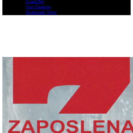
Learn2be
Sun Gardens
Esplanade View