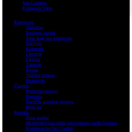
Sun Gardens
Esplanade View
Kategorije
Aktualno
Poslovni savjeti
Žene koje nas inspiriraju
Intervjui
Kolumne
Lifestyle
Ljepota
Zdravlje
Knjige
Tiskana izdanja
Promocije
Časopis
Prethodni brojevi
Pretplata
Naručite prijašnje brojeve
Press kit
Projekti
Žena godine
Mentorstvo kao oblik networkinga među ženama
Konferencija Her Capital