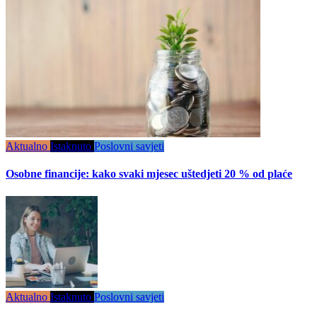
Aktualno
Istaknuto
Poslovni savjeti
Osobne financije: kako svaki mjesec uštedjeti 20 % od plaće
Aktualno
Istaknuto
Poslovni savjeti