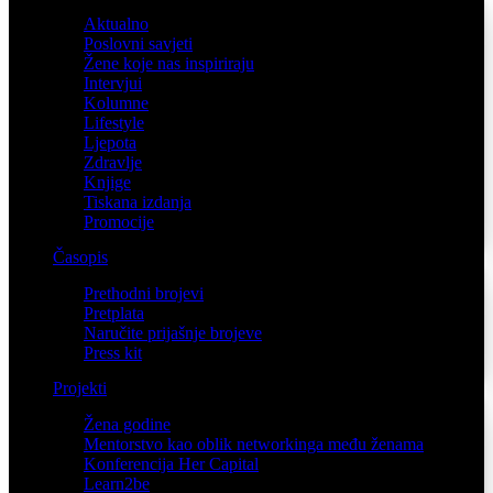
Aktualno
Poslovni savjeti
Žene koje nas inspiriraju
Intervjui
Kolumne
Lifestyle
Ljepota
Zdravlje
Knjige
Tiskana izdanja
Promocije
Časopis
Prethodni brojevi
Pretplata
Naručite prijašnje brojeve
Press kit
Projekti
Žena godine
Mentorstvo kao oblik networkinga među ženama
Konferencija Her Capital
Learn2be