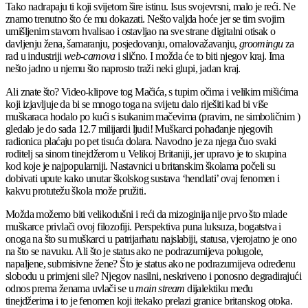
Tako nadrapaju ti koji svijetom šire istinu. Isus svojevrsni, malo je reći. Ne
znamo trenutno što će mu dokazati. Nešto valjda hoće jer se tim svojim
umišljenim stavom hvalisao i ostavljao na sve strane digitalni otisak o
davljenju žena, šamaranju, posjedovanju, omalovažavanju,
groomingu
za
rad u industriji
web-camova
i slično. I možda će to biti njegov kraj. Ima
nešto jadno u njemu što naprosto traži neki glupi, jadan kraj.
Ali znate što? Video-klipove tog Mačića, s tupim očima i velikim mišićima
koji izjavljuje da bi se mnogo toga na svijetu dalo riješiti kad bi više
muškaraca hodalo po kući s isukanim mačevima (pravim, ne simboličnim )
gledalo je do sada 12.7 milijardi ljudi! Muškarci pohađanje njegovih
radionica plaćaju po pet tisuća dolara. Navodno je za njega čuo svaki
roditelj sa sinom tinejdžerom u Velikoj Britaniji, jer upravo je to skupina
kod koje je najpopularniji. Nastavnici u britanskim školama počeli su
dobivati upute kako unutar školskog sustava ‘hendlati’ ovaj fenomen i
kakvu protutežu škola može pružiti.
Možda možemo biti velikodušni i reći da mizoginija nije prvo što mlade
muškarce privlači ovoj filozofiji. Perspektiva puna luksuza, bogatstva i
onoga na što su muškarci u patrijarhatu najslabiji, statusa, vjerojatno je ono
na što se navuku. Ali što je status ako ne podrazumijeva polugole,
napaljene, submisivne žene? Što je status ako ne podrazumijeva određenu
slobodu u primjeni sile? Njegov nasilni, neskriveno i ponosno degradirajući
odnos prema ženama uvlači se u
main stream
dijalektiku među
tinejdžerima i to je fenomen koji itekako prelazi granice britanskog otoka.