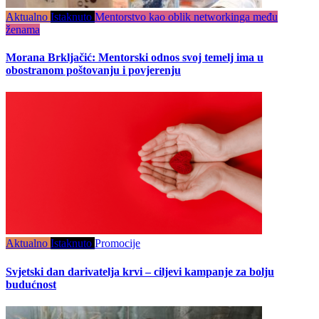
Aktualno
Istaknuto
Mentorstvo kao oblik networkinga među
ženama
Morana Brkljačić: Mentorski odnos svoj temelj ima u
obostranom poštovanju i povjerenju
Aktualno
Istaknuto
Promocije
Svjetski dan darivatelja krvi – ciljevi kampanje za bolju
budućnost