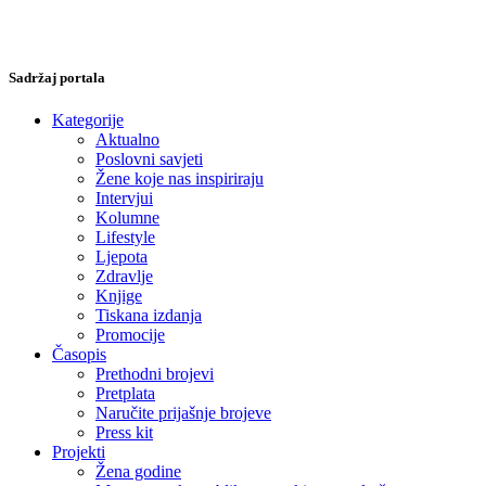
Sadržaj portala
Kategorije
Aktualno
Poslovni savjeti
Žene koje nas inspiriraju
Intervjui
Kolumne
Lifestyle
Ljepota
Zdravlje
Knjige
Tiskana izdanja
Promocije
Časopis
Prethodni brojevi
Pretplata
Naručite prijašnje brojeve
Press kit
Projekti
Žena godine