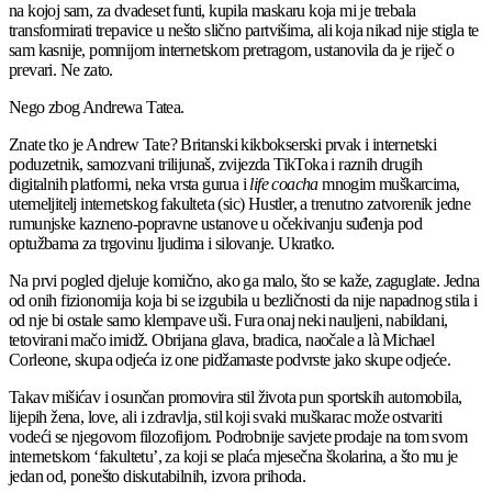
na kojoj sam, za dvadeset funti, kupila maskaru koja mi je trebala
transformirati trepavice u nešto slično partvišima, ali koja nikad nije stigla te
sam kasnije, pomnijom internetskom pretragom, ustanovila da je riječ o
prevari. Ne zato.
Nego zbog Andrewa Tatea.
Znate tko je Andrew Tate? Britanski kikbokserski prvak i internetski
poduzetnik, samozvani trilijunaš, zvijezda TikToka i raznih drugih
digitalnih platformi, neka vrsta gurua i
life coacha
mnogim muškarcima,
utemeljitelj internetskog fakulteta (sic) Hustler, a trenutno zatvorenik jedne
rumunjske kazneno-popravne ustanove u očekivanju suđenja pod
optužbama za trgovinu ljudima i silovanje. Ukratko.
Na prvi pogled djeluje komično, ako ga malo, što se kaže, zaguglate. Jedna
od onih fizionomija koja bi se izgubila u bezličnosti da nije napadnog stila i
od nje bi ostale samo klempave uši. Fura onaj neki nauljeni, nabildani,
tetovirani mačo imidž. Obrijana glava, bradica, naočale a là Michael
Corleone, skupa odjeća iz one pidžamaste podvrste jako skupe odjeće.
Takav mišićav i osunčan promovira stil života pun sportskih automobila,
lijepih žena, love, ali i zdravlja, stil koji svaki muškarac može ostvariti
vodeći se njegovom filozofijom. Podrobnije savjete prodaje na tom svom
internetskom ‘fakultetu’, za koji se plaća mjesečna školarina, a što mu je
jedan od, ponešto diskutabilnih, izvora prihoda.