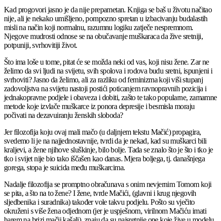
Kad progovori jasno je da nije prepametan. Knjiga se baš u životu načitao
nije, ali je nekako umišljeno, pompozno spretan u izbacivanju budalastih
misli na način koji normalnu, razumnu logiku zatječe nespremnom.
Njegove mudrosti odnose se na obučavanje muškaraca da žive sretniji,
potpuniji, svrhovitiji život.
Što ima loše u tome, pitat će se možda neki od vas, koji nisu žene. Zar ne
želimo da svi ljudi na svijetu, svih spolova i rodova budu sretni, ispunjeni i
svrhoviti? Jasno da želimo, ali za razliku od feminizma koji viši stupanj
zadovoljstva na svijetu nastoji postići poticanjem ravnopravnih pozicija i
jednakopravne podjele i obaveza i dobiti, zašto te tako popularne, zamamne
metode koje izvlače muškarce iz ponora depresije i besmisla moraju
počivati na dezavuiranju ženskih sloboda?
Jer filozofija koju ovaj mali mačo (u daljnjem tekstu Mačić) propagira,
svedemo li je na najjednostavnije, tvrdi da je nekad, kad su muškarci bili
kraljevi, a žene njihove sluškinje, bilo bolje. Tada se znalo što je što i tko je
tko i svijet nije bio tako iščašen kao danas. Mjera boljega, tj. današnjega
gorega, stopa je suicida među muškarcima.
Nadalje filozofija se promptno obračunava s onim nevjernim Tomom koji
se pita, a što na to žene? I žene, tvrde Mačići, (glavni i krug njegovih
sljedbenika i suradnika) također vole takvu podjelu. Pošto su vječito
okruženi s više žena odjednom (jer je uspješnom, virilnom Mačiću imati
harem na brizi mačji kašalj), znaju da su najsretnije one koje žive u modelu