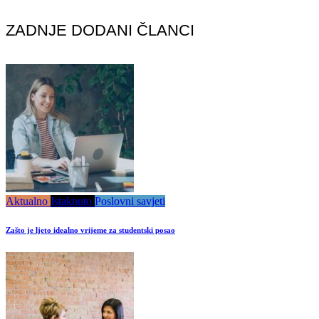
ZADNJE DODANI ČLANCI
Aktualno
Istaknuto
Poslovni savjeti
Zašto je ljeto idealno vrijeme za studentski posao