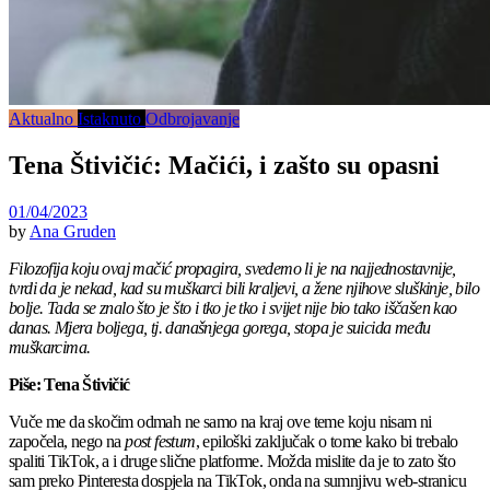
Aktualno
Istaknuto
Odbrojavanje
Tena Štivičić: Mačići, i zašto su opasni
01/04/2023
by
Ana Gruden
Filozofija koju ovaj mačić propagira, svedemo li je na najjednostavnije,
tvrdi da je nekad, kad su muškarci bili kraljevi, a žene njihove sluškinje, bilo
bolje. Tada se znalo što je što i tko je tko i svijet nije bio tako iščašen kao
danas. Mjera boljega, tj. današnjega gorega, stopa je suicida među
muškarcima.
Piše: Tena Štivičić
Vuče me da skočim odmah ne samo na kraj ove teme koju nisam ni
započela, nego na
post festum
, epiloški zaključak o tome kako bi trebalo
spaliti TikTok, a i druge slične platforme. Možda mislite da je to zato što
sam preko Pinteresta dospjela na TikTok, onda na sumnjivu web-stranicu