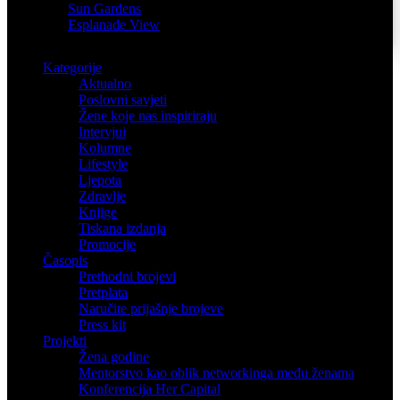
Sun Gardens
Esplanade View
Kategorije
Aktualno
Poslovni savjeti
Žene koje nas inspiriraju
Intervjui
Kolumne
Lifestyle
Ljepota
Zdravlje
Knjige
Tiskana izdanja
Promocije
Časopis
Prethodni brojevi
Pretplata
Naručite prijašnje brojeve
Press kit
Projekti
Žena godine
Mentorstvo kao oblik networkinga među ženama
Konferencija Her Capital