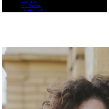
Learn2be
Sun Gardens
Esplanade View