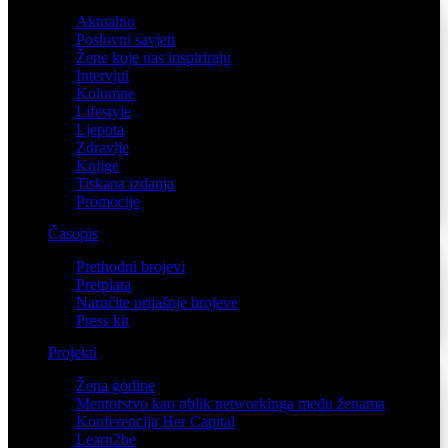
Aktualno
Poslovni savjeti
Žene koje nas inspiriraju
Intervjui
Kolumne
Lifestyle
Ljepota
Zdravlje
Knjige
Tiskana izdanja
Promocije
Časopis
Prethodni brojevi
Pretplata
Naručite prijašnje brojeve
Press kit
Projekti
Žena godine
Mentorstvo kao oblik networkinga među ženama
Konferencija Her Capital
Learn2be