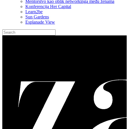
Mentorstvo kao oblik networkinga među ženama
Konferencija Her Capital
Learn2be
Sun Gardens
Esplanade View