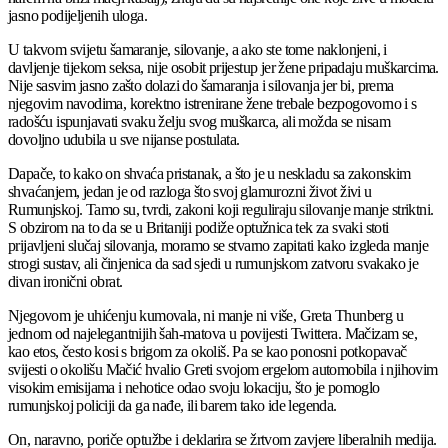
jasno podijeljenih uloga.
U takvom svijetu šamaranje, silovanje, a ako ste tome naklonjeni, i
davljenje tijekom seksa, nije osobit prijestup jer žene pripadaju muškarcima.
Nije sasvim jasno zašto dolazi do šamaranja i silovanja jer bi, prema
njegovim navodima, korektno istrenirane žene trebale bezpogovorno i s
radošću ispunjavati svaku želju svog muškarca, ali možda se nisam
dovoljno udubila u sve nijanse postulata.
Dapače, to kako on shvaća pristanak, a što je u neskladu sa zakonskim
shvaćanjem, jedan je od razloga što svoj glamurozni život živi u
Rumunjskoj. Tamo su, tvrdi, zakoni koji reguliraju silovanje manje striktni.
S obzirom na to da se u Britaniji podiže optužnica tek za svaki stoti
prijavljeni slučaj silovanja, moramo se stvarno zapitati kako izgleda manje
strogi sustav, ali činjenica da sad sjedi u rumunjskom zatvoru svakako je
divan ironični obrat.
Njegovom je uhićenju kumovala, ni manje ni više, Greta Thunberg u
jednom od najelegantnijih šah-matova u povijesti Twittera. Mačizam se,
kao etos, često kosi s brigom za okoliš. Pa se kao ponosni potkopavač
svijesti o okolišu Mačić hvalio Greti svojom ergelom automobila i njihovim
visokim emisijama i nehotice odao svoju lokaciju, što je pomoglo
rumunjskoj policiji da ga nađe, ili barem tako ide legenda.
On, naravno, poriče optužbe i deklarira se žrtvom zavjere liberalnih medija.