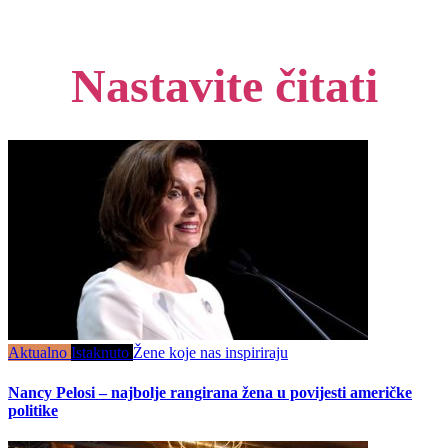
Nastavite čitati
Aktualno
Istaknuto
Žene koje nas inspiriraju
Nancy Pelosi – najbolje rangirana žena u povijesti američke
politike