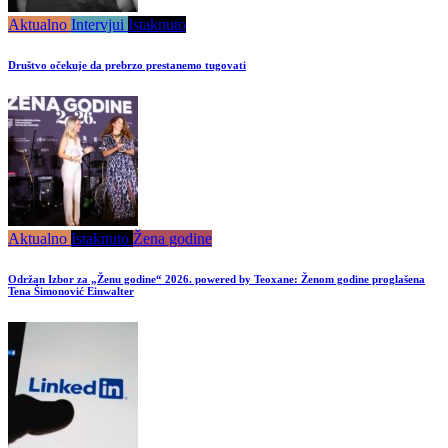
Aktualno
Intervjui
Istaknuto
Društvo očekuje da prebrzo prestanemo tugovati
Aktualno
Istaknuto
Žena godine
Održan Izbor za „Ženu godine“ 2026. powered by Teoxane: Ženom godine proglašena
Tena Šimonović Einwalter