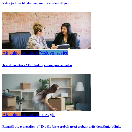
Zašto je ljeto idealno vrijeme za studentski posao
Aktualno
Istaknuto
Poslovni savjeti
Tražite mentora? Evo kako pronaći pravu osobu
Aktualno
Istaknuto
Lifestyle
Razmišljate o preseljenju? Evo što biste trebali uzeti u obzir prije donošenja odluke