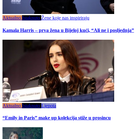
Aktualno
Istaknuto
Žene koje nas inspiriraju
Kamala Harris – prva žena u Bijeloj kući, “Ali ne i posljednja”
Aktualno
Istaknuto
Ljepota
“Emily in Paris” make up kolekcija stiže u prosincu