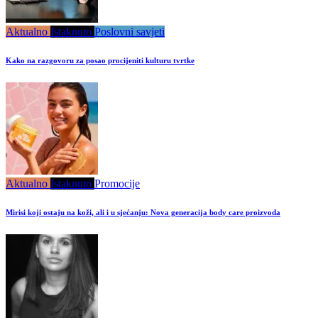
Aktualno
Istaknuto
Poslovni savjeti
Kako na razgovoru za posao procijeniti kulturu tvrtke
Aktualno
Istaknuto
Promocije
Mirisi koji ostaju na koži, ali i u sjećanju: Nova generacija body care proizvoda