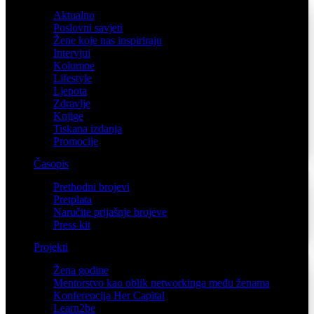
Aktualno
Poslovni savjeti
Žene koje nas inspiriraju
Intervjui
Kolumne
Lifestyle
Ljepota
Zdravlje
Knjige
Tiskana izdanja
Promocije
Časopis
Prethodni brojevi
Pretplata
Naručite prijašnje brojeve
Press kit
Projekti
Žena godine
Mentorstvo kao oblik networkinga među ženama
Konferencija Her Capital
Learn2be