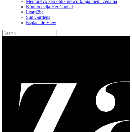
Mentorstvo kao oblik networkinga među ženama
Konferencija Her Capital
Learn2be
Sun Gardens
Esplanade View