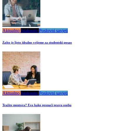
Aktualno
Istaknuto
Poslovni savjeti
Zašto je ljeto idealno vrijeme za studentski posao
Aktualno
Istaknuto
Poslovni savjeti
Tražite mentora? Evo kako pronaći pravu osobu