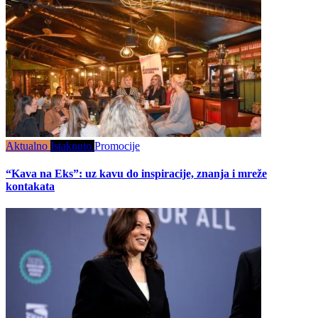
Aktualno
Istaknuto
Promocije
“Kava na Eks”: uz kavu do inspiracije, znanja i mreže
kontakata