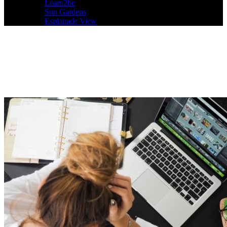
Learn2be
Sun Gardens
Esplanade View