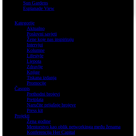
Sun Gardens
Esplanade View
Kategorije
Aktualno
Poslovni savjeti
Žene koje nas inspiriraju
Intervjui
Kolumne
Lifestyle
Ljepota
Zdravlje
Knjige
Tiskana izdanja
Promocije
Časopis
Prethodni brojevi
Pretplata
Naručite prijašnje brojeve
Press kit
Projekti
Žena godine
Mentorstvo kao oblik networkinga među ženama
Konferencija Her Capital