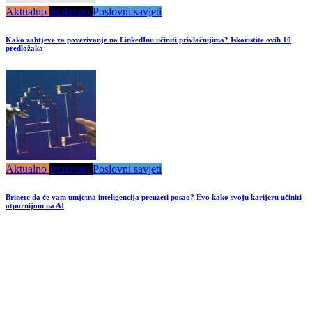
Aktualno
Istaknuto
Poslovni savjeti
Kako zahtjeve za povezivanje na LinkedInu učiniti privlačnijima? Iskoristite ovih 10
predložaka
Aktualno
Istaknuto
Poslovni savjeti
Brinete da će vam umjetna inteligencija preuzeti posao? Evo kako svoju karijeru učiniti
otpornijom na AI