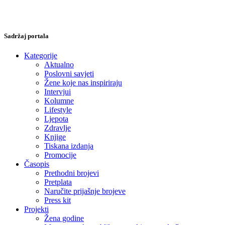
Sadržaj portala
Kategorije
Aktualno
Poslovni savjeti
Žene koje nas inspiriraju
Intervjui
Kolumne
Lifestyle
Ljepota
Zdravlje
Knjige
Tiskana izdanja
Promocije
Časopis
Prethodni brojevi
Pretplata
Naručite prijašnje brojeve
Press kit
Projekti
Žena godine