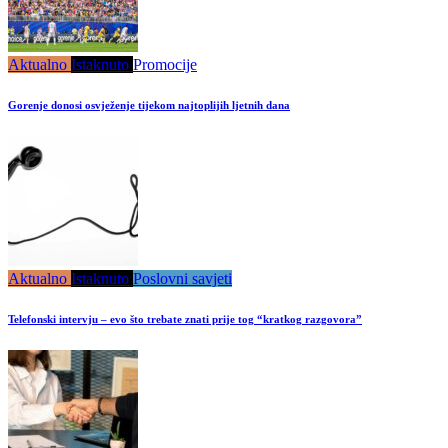
Aktualno
Istaknuto
Promocije
Gorenje donosi osvježenje tijekom najtoplijih ljetnih dana
Aktualno
Istaknuto
Poslovni savjeti
Telefonski intervju – evo što trebate znati prije tog “kratkog razgovora”