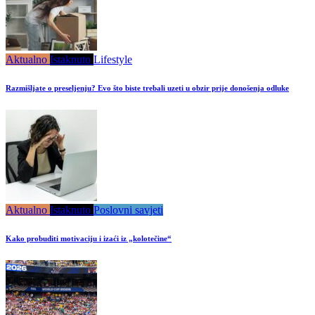
Aktualno
Istaknuto
Lifestyle
Razmišljate o preseljenju? Evo što biste trebali uzeti u obzir prije donošenja odluke
Aktualno
Istaknuto
Poslovni savjeti
Kako probuditi motivaciju i izaći iz „kolotečine“