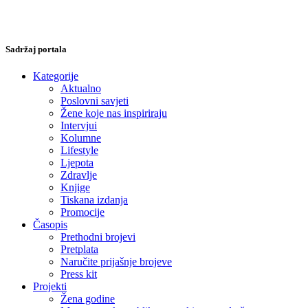
Sadržaj portala
Kategorije
Aktualno
Poslovni savjeti
Žene koje nas inspiriraju
Intervjui
Kolumne
Lifestyle
Ljepota
Zdravlje
Knjige
Tiskana izdanja
Promocije
Časopis
Prethodni brojevi
Pretplata
Naručite prijašnje brojeve
Press kit
Projekti
Žena godine