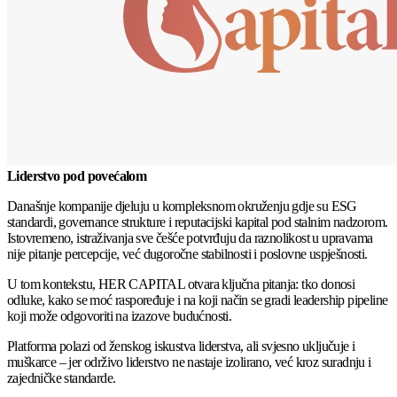
Liderstvo pod povećalom
Današnje kompanije djeluju u kompleksnom okruženju gdje su ESG
standardi, governance strukture i reputacijski kapital pod stalnim nadzorom.
Istovremeno, istraživanja sve češće potvrđuju da raznolikost u upravama
nije pitanje percepcije, već dugoročne stabilnosti i poslovne uspješnosti.
U tom kontekstu, HER CAPITAL otvara ključna pitanja: tko donosi
odluke, kako se moć raspoređuje i na koji način se gradi leadership pipeline
koji može odgovoriti na izazove budućnosti.
Platforma polazi od ženskog iskustva liderstva, ali svjesno uključuje i
muškarce – jer održivo liderstvo ne nastaje izolirano, već kroz suradnju i
zajedničke standarde.