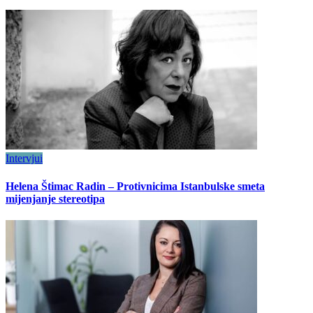
Intervjui
Helena Štimac Radin – Protivnicima Istanbulske smeta
mijenjanje stereotipa