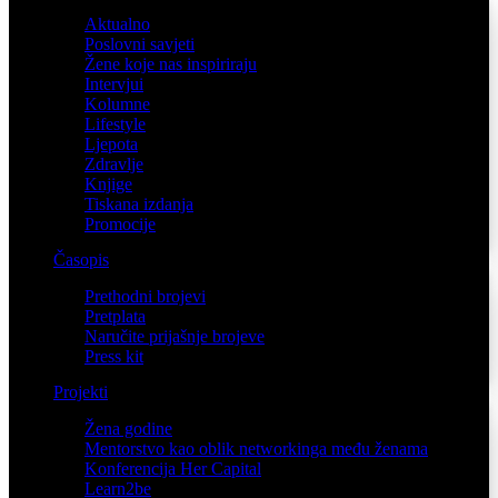
Aktualno
Poslovni savjeti
Žene koje nas inspiriraju
Intervjui
Kolumne
Lifestyle
Ljepota
Zdravlje
Knjige
Tiskana izdanja
Promocije
Časopis
Prethodni brojevi
Pretplata
Naručite prijašnje brojeve
Press kit
Projekti
Žena godine
Mentorstvo kao oblik networkinga među ženama
Konferencija Her Capital
Learn2be