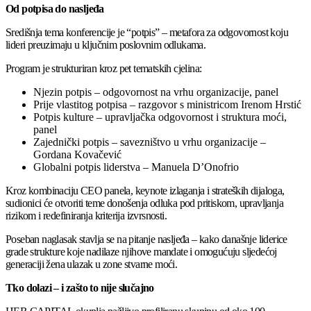
Od potpisa do nasljeđa
Središnja tema konferencije je “potpis” – metafora za odgovornost koju
lideri preuzimaju u ključnim poslovnim odlukama.
Program je strukturiran kroz pet tematskih cjelina:
Njezin potpis – odgovornost na vrhu organizacije, panel
Prije vlastitog potpisa – razgovor s ministricom Irenom Hrstić
Potpis kulture – upravljačka odgovornost i struktura moći,
panel
Zajednički potpis – savezništvo u vrhu organizacije –
Gordana Kovačević
Globalni potpis liderstva – Manuela D’Onofrio
Kroz kombinaciju CEO panela, keynote izlaganja i strateških dijaloga,
sudionici će otvoriti teme donošenja odluka pod pritiskom, upravljanja
rizikom i redefiniranja kriterija izvrsnosti.
Poseban naglasak stavlja se na pitanje nasljeđa – kako današnje liderice
grade strukture koje nadilaze njihove mandate i omogućuju sljedećoj
generaciji žena ulazak u zone stvarne moći.
Tko dolazi – i zašto to nije slučajno