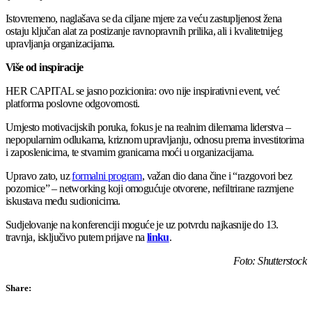
Istovremeno, naglašava se da ciljane mjere za veću zastupljenost žena
ostaju ključan alat za postizanje ravnopravnih prilika, ali i kvalitetnijeg
upravljanja organizacijama.
Više od inspiracije
HER CAPITAL se jasno pozicionira: ovo nije inspirativni event, već
platforma poslovne odgovornosti.
Umjesto motivacijskih poruka, fokus je na realnim dilemama liderstva –
nepopularnim odlukama, kriznom upravljanju, odnosu prema investitorima
i zaposlenicima, te stvarnim granicama moći u organizacijama.
Upravo zato, uz
formalni program
, važan dio dana čine i “razgovori bez
pozornice” – networking koji omogućuje otvorene, nefiltrirane razmjene
iskustava među sudionicima.
Sudjelovanje na konferenciji moguće je uz potvrdu najkasnije do 13.
travnja, isključivo putem prijave na
linku
.
Foto: Shutterstock
Share: