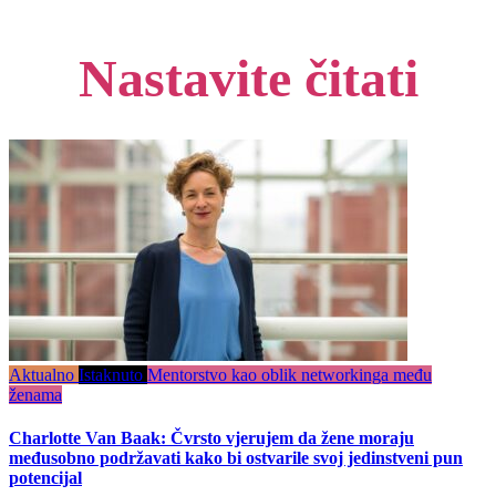
Nastavite čitati
Aktualno
Istaknuto
Mentorstvo kao oblik networkinga među
ženama
Charlotte Van Baak: Čvrsto vjerujem da žene moraju
međusobno podržavati kako bi ostvarile svoj jedinstveni pun
potencijal