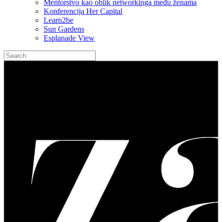
Mentorstvo kao oblik networkinga među ženama
Konferencija Her Capital
Learn2be
Sun Gardens
Esplanade View