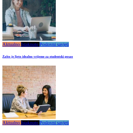
Aktualno
Istaknuto
Poslovni savjeti
Zašto je ljeto idealno vrijeme za studentski posao
Aktualno
Istaknuto
Poslovni savjeti