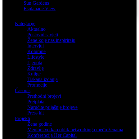
Sun Gardens
Esplanade View
Kategorije
Aktualno
Poslovni savjeti
Žene koje nas inspiriraju
Intervjui
Kolumne
Lifestyle
Ljepota
Zdravlje
Knjige
Tiskana izdanja
Promocije
Časopis
Prethodni brojevi
Pretplata
Naručite prijašnje brojeve
Press kit
Projekti
Žena godine
Mentorstvo kao oblik networkinga među ženama
Konferencija Her Capital