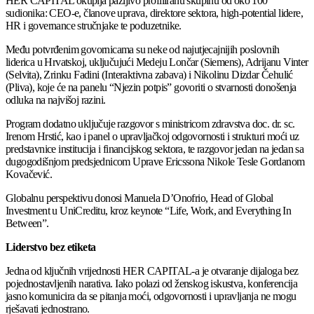
HER CAPITAL okuplja pažljivo profiliranu skupinu od oko 100
sudionika: CEO-e, članove uprava, direktore sektora, high-potential lidere,
HR i governance stručnjake te poduzetnike.
Među potvrđenim govornicama su neke od najutjecajnijih poslovnih
liderica u Hrvatskoj, uključujući Medeju Lončar (Siemens), Adrijanu Vinter
(Selvita), Zrinku Fadini (Interaktivna zabava) i Nikolinu Dizdar Čehulić
(Pliva), koje će na panelu “Njezin potpis” govoriti o stvarnosti donošenja
odluka na najvišoj razini.
Program dodatno uključuje razgovor s ministricom zdravstva doc. dr. sc.
Irenom Hrstić, kao i panel o upravljačkoj odgovornosti i strukturi moći uz
predstavnice institucija i financijskog sektora, te razgovor jedan na jedan sa
dugogodišnjom predsjednicom Uprave Ericssona Nikole Tesle Gordanom
Kovačević.
Globalnu perspektivu donosi Manuela D’Onofrio, Head of Global
Investment u UniCreditu, kroz keynote “Life, Work, and Everything In
Between”.
Liderstvo bez etiketa
Jedna od ključnih vrijednosti HER CAPITAL-a je otvaranje dijaloga bez
pojednostavljenih narativa. Iako polazi od ženskog iskustva, konferencija
jasno komunicira da se pitanja moći, odgovornosti i upravljanja ne mogu
rješavati jednostrano.