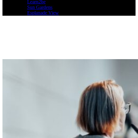
Learn2be
Sun Gardens
Esplanade View