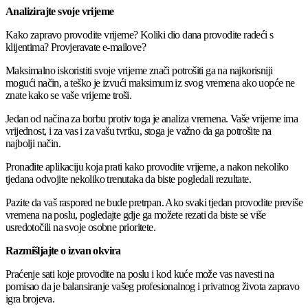
Analizirajte svoje vrijeme
Kako zapravo provodite vrijeme? Koliki dio dana provodite radeći s
klijentima? Provjeravate e-mailove?
Maksimalno iskoristiti svoje vrijeme znači potrošiti ga na najkorisniji
mogući način, a teško je izvući maksimum iz svog vremena ako uopće ne
znate kako se vaše vrijeme troši.
Jedan od načina za borbu protiv toga je analiza vremena. Vaše vrijeme ima
vrijednost, i za vas i za vašu tvrtku, stoga je važno da ga potrošite na
najbolji način.
Pronađite aplikaciju koja prati kako provodite vrijeme, a nakon nekoliko
tjedana odvojite nekoliko trenutaka da biste pogledali rezultate.
Pazite da vaš raspored ne bude pretrpan. Ako svaki tjedan provodite previše
vremena na poslu, pogledajte gdje ga možete rezati da biste se više
usredotočili na svoje osobne prioritete.
Razmišljajte o izvan okvira
Praćenje sati koje provodite na poslu i kod kuće može vas navesti na
pomisao da je balansiranje vašeg profesionalnog i privatnog života zapravo
igra brojeva.