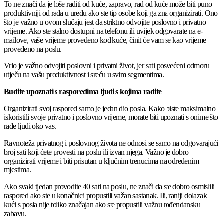
To ne znači da je loše raditi od kuće, zapravo, rad od kuće može biti puno
produktivniji od rada u uredu ako ste tip osobe koji ga zna organizirati. Ono
što je važno u ovom slučaju jest da striktno odvojite poslovno i privatno
vrijeme. Ako ste stalno dostupni na telefonu ili uvijek odgovarate na e-
mailove, vaše vrijeme provedeno kod kuće, činit će vam se kao vrijeme
provedeno na poslu.
Vrlo je važno odvojiti poslovni i privatni život, jer sati posvećeni odmoru
utječu na vašu produktivnost i sreću u svim segmentima.
Budite upoznati s rasporedima ljudi s kojima radite
Organizirati svoj raspored samo je jedan dio posla. Kako biste maksimalno
iskoristili svoje privatno i poslovno vrijeme, morate biti upoznati s onime što
rade ljudi oko vas.
Ravnoteža privatnog i poslovnog života ne odnosi se samo na odgovarajući
broj sati koji ćete provesti na poslu ili izvan njega. Važno je dobro
organizirati vrijeme i biti prisutan u ključnim trenucima na određenim
mjestima.
Ako svaki tjedan provodite 40 sati na poslu, ne znači da ste dobro osmislili
raspored ako ste u konačnici propustili važan sastanak. Ili, raniji dolazak
kući s posla nije toliko značajan ako ste propustili važnu rođendansku
zabavu.