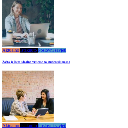
Aktualno
Istaknuto
Poslovni savjeti
Zašto je ljeto idealno vrijeme za studentski posao
Aktualno
Istaknuto
Poslovni savjeti