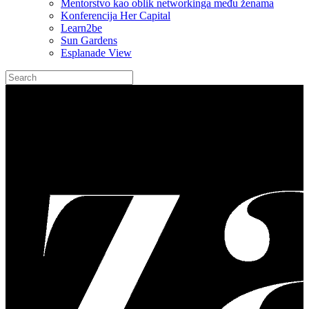
Mentorstvo kao oblik networkinga među ženama
Konferencija Her Capital
Learn2be
Sun Gardens
Esplanade View