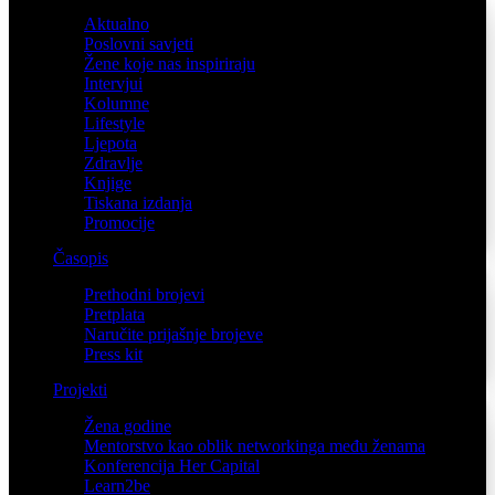
Aktualno
Poslovni savjeti
Žene koje nas inspiriraju
Intervjui
Kolumne
Lifestyle
Ljepota
Zdravlje
Knjige
Tiskana izdanja
Promocije
Časopis
Prethodni brojevi
Pretplata
Naručite prijašnje brojeve
Press kit
Projekti
Žena godine
Mentorstvo kao oblik networkinga među ženama
Konferencija Her Capital
Learn2be