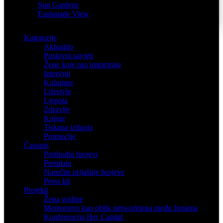
Sun Gardens
Esplanade View
Kategorije
Aktualno
Poslovni savjeti
Žene koje nas inspiriraju
Intervjui
Kolumne
Lifestyle
Ljepota
Zdravlje
Knjige
Tiskana izdanja
Promocije
Časopis
Prethodni brojevi
Pretplata
Naručite prijašnje brojeve
Press kit
Projekti
Žena godine
Mentorstvo kao oblik networkinga među ženama
Konferencija Her Capital