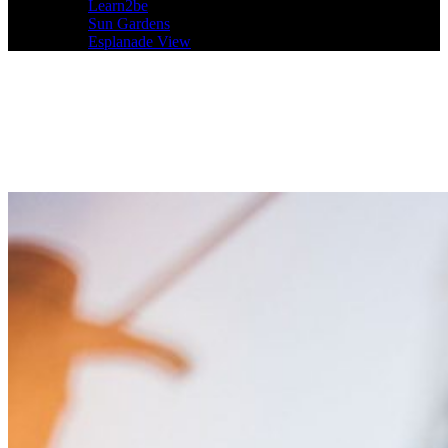
Learn2be
Sun Gardens
Esplanade View