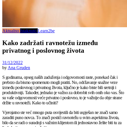
Aktualno
Istaknuto
Learn2be
Kako zadržati ravnotežu između
privatnog i poslovnog života
31/12/2022
by
Ana Gruden
S godinama, opseg naših zaduženja i odgovornosti raste, ponekad čak i
prebrzo da bismo spomenuto mogli pratiti. No, održavanje snažne veze
između poslovnog i privatnog života, ključno je kako biste bili sretniji i
produktivniji. Također, jednako je važno za dobrobit svih onih oko vas. Što
su vaše odgovornosti veće privatno i poslovno, to je važnije da obje strane
držite u ravnoteži. Kako to učiniti?
Vjerojatno ste već mnogo puta osvijestili da biti uspješan ne znači samo
zaraditi puno novca. To znači postići ravnotežu u svim aspektima života,
bilo da se radi o suradnji s važnim klijentom ili jednostavno želite biti tu za