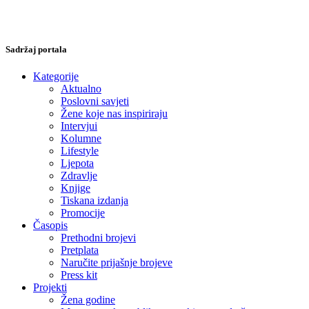
Sadržaj portala
Kategorije
Aktualno
Poslovni savjeti
Žene koje nas inspiriraju
Intervjui
Kolumne
Lifestyle
Ljepota
Zdravlje
Knjige
Tiskana izdanja
Promocije
Časopis
Prethodni brojevi
Pretplata
Naručite prijašnje brojeve
Press kit
Projekti
Žena godine