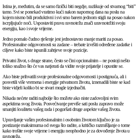
Istina je, međutim, da se samo fizički biti negdje, razlikuje od stvarnog “biti”
tamo. Svi se ponekad vratimo kući nakon napornog dana na poslu na
kojem nismo bili produktivni i svi smo barem jednom stigli na posao nakon
iscrpljujuće noći. Uspostaviti pravu ravnotežu znači uravnotežiti svoju
energiju, kao i svoje vrijeme.
Jedno pomalo čudno rješenje jest jednostavno manje mariti za posao.
Profesionalne odgovornosti su zadane – trebate izvršiti određene zadatke i
ciljeve kako biste ispunili zahtjeve svoje pozicije.
Privatni život, s druge strane, često se čini opcionalnim – ne postoji nešto
toliko snažno što će vas natjerati da vidite svoje prijatelje i opustite se.
Ako biste prihvatili svoje profesionalne odgovornosti i postignuća, ali i
posvetili više vremena i energije privatnom životu, iznenadili biste se kad
biste vidjeli koliko bi se stvari mogle izjednačiti.
Nikada nećete raditi najbolje što možete ako niste zadovoljni svim
aspektima svog života. Posvećivanje previše sati poslu zapravo može
smanjiti kvalitetu vašeg rada i pogoršati druge aspekte vašeg života.
Upravljanje vašim profesionalnim i osobnim životom ključno je za
postizanje maksimuma od svega što radite, a kritičko razmišljanje o tome
kako trošite svoje vrijeme i energiju neophodno je za dovođenje života u
ravnotežu.