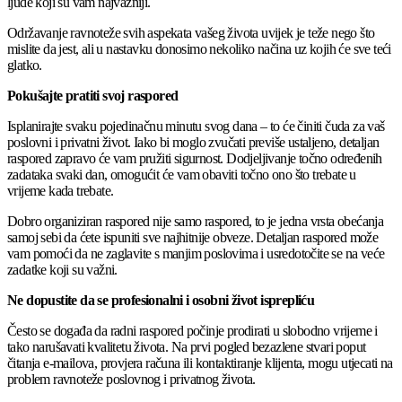
ljude koji su vam najvažniji.
Održavanje ravnoteže svih aspekata vašeg života uvijek je teže nego što
mislite da jest, ali u nastavku donosimo nekoliko načina uz kojih će sve teći
glatko.
Pokušajte pratiti svoj raspored
Isplanirajte svaku pojedinačnu minutu svog dana – to će činiti čuda za vaš
poslovni i privatni život. Iako bi moglo zvučati previše ustaljeno, detaljan
raspored zapravo će vam pružiti sigurnost. Dodjeljivanje točno određenih
zadataka svaki dan, omogućit će vam obaviti točno ono što trebate u
vrijeme kada trebate.
Dobro organiziran raspored nije samo raspored, to je jedna vrsta obećanja
samoj sebi da ćete ispuniti sve najhitnije obveze. Detaljan raspored može
vam pomoći da ne zaglavite s manjim poslovima i usredotočite se na veće
zadatke koji su važni.
Ne dopustite da se profesionalni i osobni život isprepliću
Često se događa da radni raspored počinje prodirati u slobodno vrijeme i
tako narušavati kvalitetu života. Na prvi pogled bezazlene stvari poput
čitanja e-mailova, provjera računa ili kontaktiranje klijenta, mogu utjecati na
problem ravnoteže poslovnog i privatnog života.