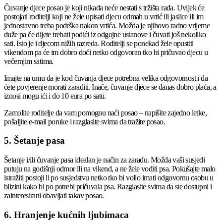
Čuvanje djece posao je koji nikada neće nestati s tržišta rada. Uvijek će
postojati roditelji koji ne žele upisati djecu odmah u vrtić ili jaslice ili im
jednostavno treba podrška nakon vrtića. Možda je njihovo radno vrijeme
duže pa će dijete trebati podići iz odgojne ustanove i čuvati još nekoliko
sati. Isto je i djecom nižih razreda. Roditelji se ponekad žele opustiti
vikendom pa će im dobro doći netko odgovoran tko bi pričuvao djecu u
večernjim satima.
Imajte na umu da je kod čuvanja djece potrebna velika odgovornost i da
ćete povjerenje morati zaraditi. Inače, čuvanje djece se danas dobro plaća, a
iznosi mogu ići i do 10 eura po satu.
Zamolite roditelje da vam pomognu naći posao – napišite zajedno letke,
pošaljite e-mail poruke i razglasite svima da tražite posao.
5. Šetanje pasa
Šetanje i/ili čuvanje pasa idealan je način za zaradu. Možda vaši susjedi
putuju na godišnji odmor ili na vikend, a ne žele voditi psa. Pokušajte malo
istražiti postoji li po susjedstvu netko tko bi volio imati odgovornu osobu u
blizini kako bi po potrebi pričuvala psa. Razglasite svima da ste dostupni i
zainteresirani obavljati takav posao.
6. Hranjenje kućnih ljubimaca