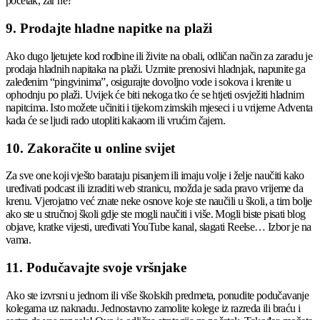
početak, zar ne?
9. Prodajte hladne napitke na plaži
Ako dugo ljetujete kod rodbine ili živite na obali, odličan način za zaradu je
prodaja hladnih napitaka na plaži. Uzmite prenosivi hladnjak, napunite ga
zaleđenim “pingvinima”, osigurajte dovoljno vode i sokova i krenite u
ophodnju po plaži. Uvijek će biti nekoga tko će se htjeti osvježiti hladnim
napitcima. Isto možete učiniti i tijekom zimskih mjeseci i u vrijeme Adventa
kada će se ljudi rado utopliti kakaom ili vrućim čajem.
10. Zakoračite u online svijet
Za sve one koji vješto barataju pisanjem ili imaju volje i želje naučiti kako
uređivati podcast ili izraditi web stranicu, možda je sada pravo vrijeme da
krenu. Vjerojatno već znate neke osnove koje ste naučili u školi, a tim bolje
ako ste u stručnoj školi gdje ste mogli naučiti i više. Mogli biste pisati blog
objave, kratke vijesti, uređivati YouTube kanal, slagati Reelse… Izbor je na
vama.
11. Podučavajte svoje vršnjake
Ako ste izvrsni u jednom ili više školskih predmeta, ponudite podučavanje
kolegama uz naknadu. Jednostavno zamolite kolege iz razreda ili braću i