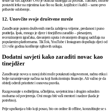
sestre da vas zaposle! Ovo je odlična strategija za početak. Također, možete
postaviti letke na mjestima kao što su škole, knjižnice i kafići – samo prvo
pribavite odobrenje.
12. Unovčite svoje društvene mreže
Zarađivanje putem društvenih mreža zahtijeva vrijeme, predanost i puno
pratitelja. Ipak, mnogo je djece i tinejdžera zaradilo – plesanjem,
recenziranjem igračaka, davanjem uputa i stvaranjem drugog sadržaja na
popularnim platformama. TikTok, YouTube i Instagram dopuštaju djeci od
13 i više godina korištenje njihovih usluga.
Dodatni savjeti kako zaraditi novac kao
tinejdžer
Zarađivanje novca u ranoj dobi može potaknuti odgovornost, radnu etiku i
bolje razumijevanje načina na koji funkcioniraju financije. Ali važno je da
obitelj odredi prioritete i osnovna pravila.
Razgovarajte s roditeljima, učiteljima, savjetnicima i drugim odraslim
osobama od povjerenja. Oni mogu biti vaši mentori i nadzor (kada je
potrebno).
Prije upuštanja u bilo koji posao, bio on online ili offline, konzultirajte se s