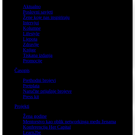
Aktualno
Poslovni savjeti
Žene koje nas inspiriraju
Intervjui
Kolumne
Lifestyle
Ljepota
Zdravlje
Knjige
Tiskana izdanja
Promocije
Časopis
Prethodni brojevi
Pretplata
Naručite prijašnje brojeve
Press kit
Projekti
Žena godine
Mentorstvo kao oblik networkinga među ženama
Konferencija Her Capital
Learn2be