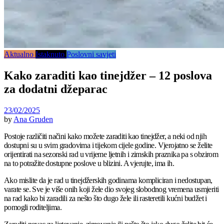
Aktualno
Istaknuto
Poslovni savjeti
Kako zaraditi kao tinejdžer – 12 poslova
za dodatni džeparac
23/02/2025
by
Ana Gruden
Postoje različiti načini kako možete zaraditi kao tinejdžer, a neki od njih
dostupni su u svim gradovima i tijekom cijele godine. Vjerojatno se želite
orijentirati na sezonski rad u vrijeme ljetnih i zimskih praznika pa s obzirom
na to potražite dostupne poslove u blizini. A vjerujte, ima ih.
Ako mislite da je rad u tinejdžerskih godinama kompliciran i nedostupan,
varate se. Sve je više onih koji žele dio svojeg slobodnog vremena usmjeriti
na rad kako bi zaradili za nešto što dugo žele ili rasteretili kućni budžet i
pomogli roditeljima.