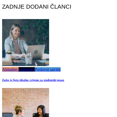
ZADNJE DODANI ČLANCI
Aktualno
Istaknuto
Poslovni savjeti
Zašto je ljeto idealno vrijeme za studentski posao