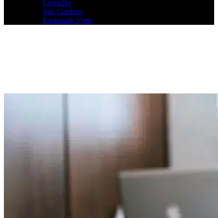
Learn2be
Sun Gardens
Esplanade View