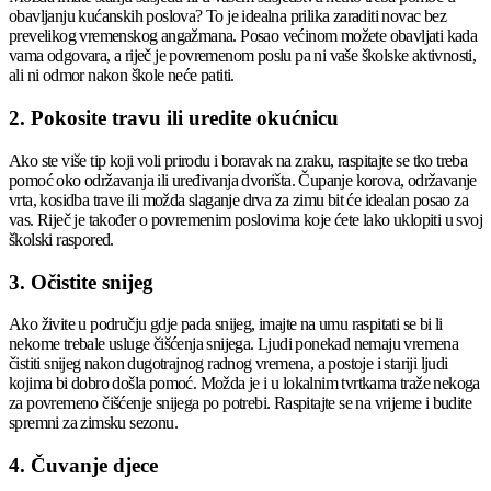
obavljanju kućanskih poslova? To je idealna prilika zaraditi novac bez
prevelikog vremenskog angažmana. Posao većinom možete obavljati kada
vama odgovara, a riječ je povremenom poslu pa ni vaše školske aktivnosti,
ali ni odmor nakon škole neće patiti.
2. Pokosite travu ili uredite okućnicu
Ako ste više tip koji voli prirodu i boravak na zraku, raspitajte se tko treba
pomoć oko održavanja ili uređivanja dvorišta. Čupanje korova, održavanje
vrta, kosidba trave ili možda slaganje drva za zimu bit će idealan posao za
vas. Riječ je također o povremenim poslovima koje ćete lako uklopiti u svoj
školski raspored.
3. Očistite snijeg
Ako živite u području gdje pada snijeg, imajte na umu raspitati se bi li
nekome trebale usluge čišćenja snijega. Ljudi ponekad nemaju vremena
čistiti snijeg nakon dugotrajnog radnog vremena, a postoje i stariji ljudi
kojima bi dobro došla pomoć. Možda je i u lokalnim tvrtkama traže nekoga
za povremeno čišćenje snijega po potrebi. Raspitajte se na vrijeme i budite
spremni za zimsku sezonu.
4. Čuvanje djece