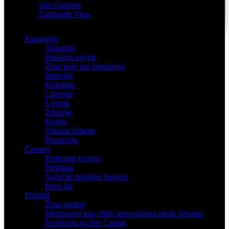
Sun Gardens
Esplanade View
Kategorije
Aktualno
Poslovni savjeti
Žene koje nas inspiriraju
Intervjui
Kolumne
Lifestyle
Ljepota
Zdravlje
Knjige
Tiskana izdanja
Promocije
Časopis
Prethodni brojevi
Pretplata
Naručite prijašnje brojeve
Press kit
Projekti
Žena godine
Mentorstvo kao oblik networkinga među ženama
Konferencija Her Capital