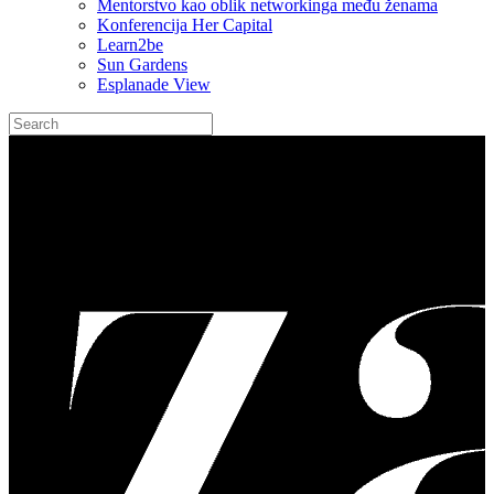
Mentorstvo kao oblik networkinga među ženama
Konferencija Her Capital
Learn2be
Sun Gardens
Esplanade View