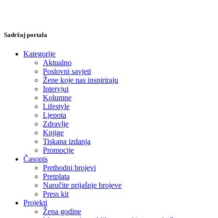
Sadržaj portala
Kategorije
Aktualno
Poslovni savjeti
Žene koje nas inspiriraju
Intervjui
Kolumne
Lifestyle
Ljepota
Zdravlje
Knjige
Tiskana izdanja
Promocije
Časopis
Prethodni brojevi
Pretplata
Naručite prijašnje brojeve
Press kit
Projekti
Žena godine