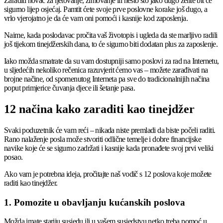
Zaraditi novac za ljetovanje, zimovanje ili nešto što jako dugo želite bit će
sigurno lijep osjećaj. Pamtit ćete svoje prve poslovne korake još dugo, a
vrlo vjerojatno je da će vam oni pomoći i kasnije kod zaposlenja.
Naime, kada poslodavac pročita vaš životopis i ugleda da ste marljivo radili
još tijekom tinejdžerskih dana, to će sigurno biti dodatan plus za zaposlenje.
Iako možda smatrate da su vam dostupniji samo poslovi za rad na Internetu,
u sljedećih nekoliko rečenica razuvjerit ćemo vas – možete zarađivati na
brojne načine, od spomenutog Interneta pa sve do tradicionalnijih načina
poput primjerice čuvanja djece ili šetanje pasa.
12 načina kako zaraditi kao tinejdžer
Svaki poduzetnik će vam reći – nikada niste premladi da biste počeli raditi.
Rano nalaženje posla može stvoriti odlične temelje i dobre financijske
navike koje će se sigurno zadržati i kasnije kada pronađete svoj prvi veliki
posao.
Ako vam je potrebna ideja, pročitajte naš vodič s 12 poslova koje možete
raditi kao tinejdžer.
1. Pomozite u obavljanju kućanskih poslova
Možda imate stariju susjedu ili u vašem susjedstvu netko treba pomoć u