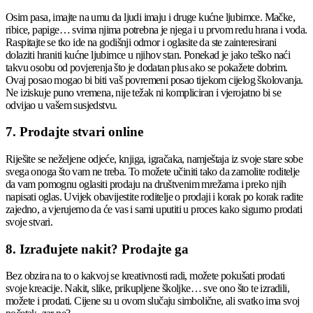
Osim pasa, imajte na umu da ljudi imaju i druge kućne ljubimce. Mačke,
ribice, papige… svima njima potrebna je njega i u prvom redu hrana i voda.
Raspitajte se tko ide na godišnji odmor i oglasite da ste zainteresirani
dolaziti hraniti kućne ljubimce u njihov stan. Ponekad je jako teško naći
takvu osobu od povjerenja što je dodatan plus ako se pokažete dobrim.
Ovaj posao mogao bi biti vaš povremeni posao tijekom cijelog školovanja.
Ne iziskuje puno vremena, nije težak ni kompliciran i vjerojatno bi se
odvijao u vašem susjedstvu.
7. Prodajte stvari online
Riješite se neželjene odjeće, knjiga, igračaka, namještaja iz svoje stare sobe
svega onoga što vam ne treba. To možete učiniti tako da zamolite roditelje
da vam pomognu oglasiti prodaju na društvenim mrežama i preko njih
napisati oglas. Uvijek obavijestite roditelje o prodaji i korak po korak radite
zajedno, a vjerujemo da će vas i sami uputiti u proces kako sigurno prodati
svoje stvari.
8. Izrađujete nakit? Prodajte ga
Bez obzira na to o kakvoj se kreativnosti radi, možete pokušati prodati
svoje kreacije. Nakit, slike, prikupljene školjke… sve ono što te izradili,
možete i prodati. Cijene su u ovom slučaju simbolične, ali svatko ima svoj