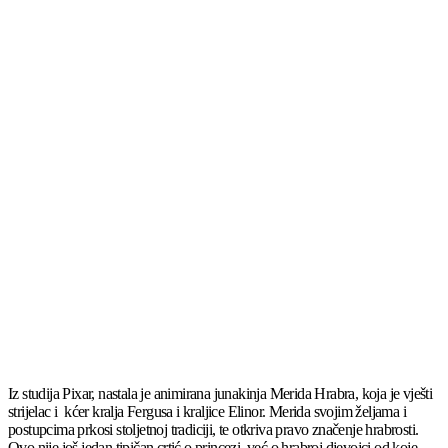
Iz studija Pixar, nastala je animirana junakinja Merida Hrabra, koja je vješti
strijelac i kćer kralja Fergusa i kraljice Elinor. Merida svojim željama i
postupcima prkosi stoljetnoj tradiciji, te otkriva pravo značenje hrabrosti.
Ovo nije još jedan tipičan crtić o princezi, već o hrabroj djevojci od koje