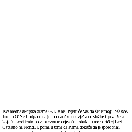
Izvanredna akcijska drama G. I. Jane, uvjerit će vas da žene mogu baš sve.
Jordan O´Neil, pripadnica je mornaričke obavještajne službe i prva žena
koja će proći iznimno zahtjevnu tromjesečnu obuku u mornaričkoj bazi
Catalano na Floridi. Uporna u tome da svima dokaže da je sposobna i