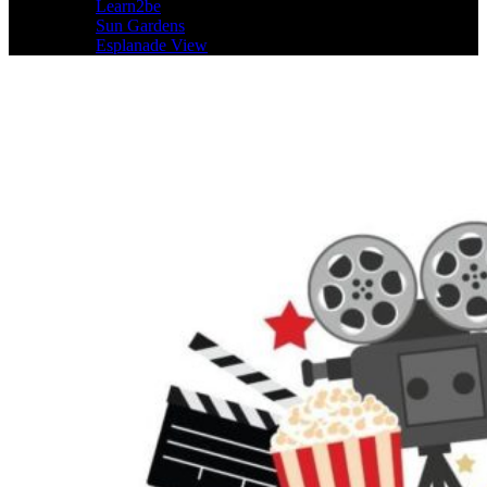
Learn2be
Sun Gardens
Esplanade View