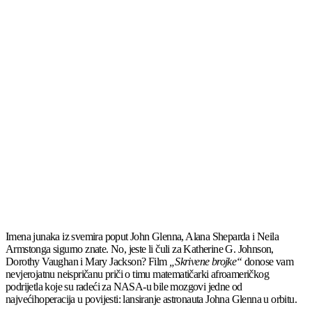
Imena junaka iz svemira poput John Glenna, Alana Sheparda i Neila
Armstonga sigurno znate. No, jeste li čuli za Katherine G. Johnson,
Dorothy Vaughan i Mary Jackson? Film
„Skrivene brojke“
donose vam
nevjerojatnu neispričanu priči o timu matematičarki afroameričkog
podrijetla koje su radeći za NASA-u bile mozgovi jedne od
najvećihoperacija u povijesti: lansiranje astronauta Johna Glenna u orbitu.