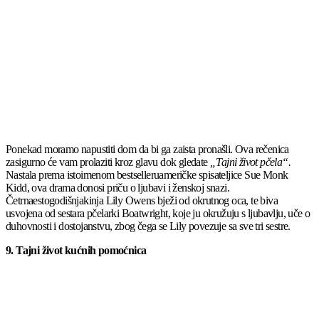
Ponekad moramo napustiti dom da bi ga zaista pronašli. Ova rečenica
zasigurno će vam prolaziti kroz glavu dok gledate
„Tajni život pčela“.
Nastala prema istoimenom bestselleruameričke spisateljice Sue Monk
Kidd, ova drama donosi priču o ljubavi i ženskoj snazi.
Četrnaestogodišnjakinja Lily Owens bježi od okrutnog oca, te biva
usvojena od sestara pčelarki Boatwright, koje ju okružuju s ljubavlju, uče o
duhovnosti i dostojanstvu, zbog čega se Lily povezuje sa sve tri sestre.
9. Tajni život kućnih pomoćnica