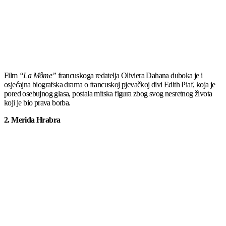
Film
“La Môme”
francuskoga redatelja Oliviera Dahana duboka je i
osjećajna biografska drama o francuskoj pjevačkoj divi Edith Piaf, koja je
pored osebujnog glasa, postala mitska figura zbog svog nesretnog života
koji je bio prava borba.
2. Merida Hrabra