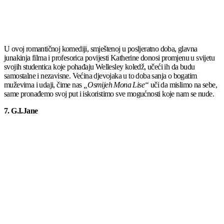
U ovoj romantičnoj komediji, smještenoj u posljeratno doba, glavna
junakinja filma i profesorica povijesti Katherine donosi promjenu u svijetu
svojih studentica koje pohađaju Wellesley koledž, učeći ih da budu
samostalne i nezavisne. Većina djevojaka u to doba sanja o bogatim
muževima i udaji, čime nas
„Osmijeh Mona Lise“
uči da mislimo na sebe,
same pronađemo svoj put i iskoristimo sve mogućnosti koje nam se nude.
7. G.I.Jane