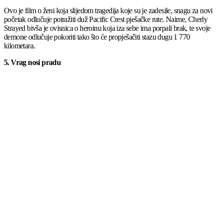
Ovo je film o ženi koja slijedom tragedija koje su je zadesile, snagu za novi
početak odlučuje potražiti duž Pacific Crest pješačke rute. Naime, Cherly
Strayed bivša je ovisnica o heroinu koja iza sebe ima porpali brak, te svoje
demone odlučuje pokoriti tako što će propješačiti stazu dugu 1 770
kilometara.
5. Vrag nosi pradu