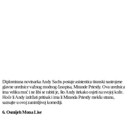
Diplomirana novinarka Andy Sachs postaje asistentica tiranski nastrojene
glavne urednice važnog modnog časopisa, Mirande Priestly. Ova urednica
ima veliku moć i ne libi se rabiti je, što Andy itekako osjeti na svojoj kože.
Hoće li Andy izdržati pritisak i ima li Miranda Priestly mekšu stranu,
saznajte u ovoj zanimljivoj komediji.
6. Osmijeh Mona Lise