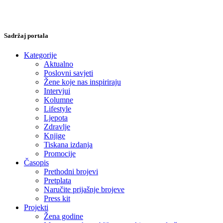
Sadržaj portala
Kategorije
Aktualno
Poslovni savjeti
Žene koje nas inspiriraju
Intervjui
Kolumne
Lifestyle
Ljepota
Zdravlje
Knjige
Tiskana izdanja
Promocije
Časopis
Prethodni brojevi
Pretplata
Naručite prijašnje brojeve
Press kit
Projekti
Žena godine