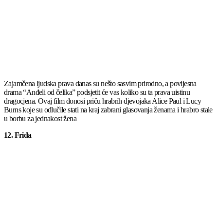
Zajamčena ljudska prava danas su nešto sasvim prirodno, a povijesna
drama “Anđeli od čelika” podsjetit će vas koliko su ta prava uistinu
dragocjena. Ovaj film donosi priču hrabrih djevojaka Alice Paul i Lucy
Burns koje su odlučile stati na kraj zabrani glasovanja ženama i hrabro stale
u borbu za jednakost žena
12. Frida