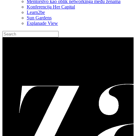
Mentorstvo kao oblik networkinga među ženama
Konferencija Her Capital
Learn2be
Sun Gardens
Esplanade View