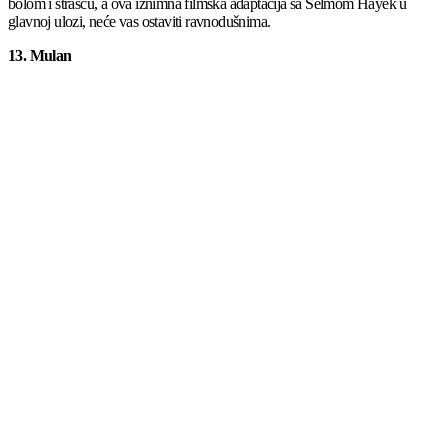
bolom i strašću, a ova iznimna filmska adaptacija sa Selmom Hayek u
glavnoj ulozi, neće vas ostaviti ravnodušnima.
13. Mulan