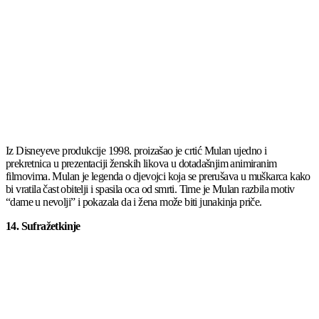
Iz Disneyeve produkcije 1998. proizašao je crtić Mulan ujedno i
prekretnica u prezentaciji ženskih likova u dotadašnjim animiranim
filmovima. Mulan je legenda o djevojci koja se prerušava u muškarca kako
bi vratila čast obitelji i spasila oca od smrti. Time je Mulan razbila motiv
“dame u nevolji” i pokazala da i žena može biti junakinja priče.
14. Sufražetkinje