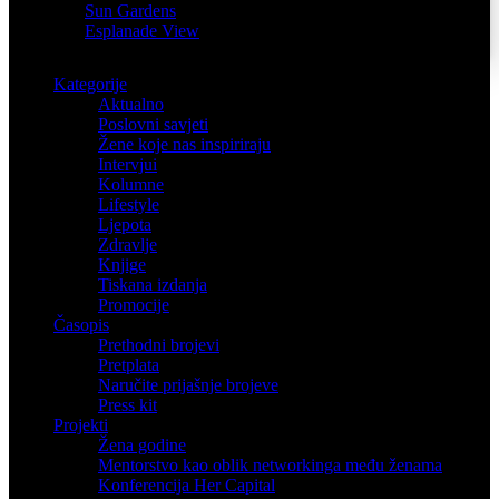
Sun Gardens
Esplanade View
Kategorije
Aktualno
Poslovni savjeti
Žene koje nas inspiriraju
Intervjui
Kolumne
Lifestyle
Ljepota
Zdravlje
Knjige
Tiskana izdanja
Promocije
Časopis
Prethodni brojevi
Pretplata
Naručite prijašnje brojeve
Press kit
Projekti
Žena godine
Mentorstvo kao oblik networkinga među ženama
Konferencija Her Capital