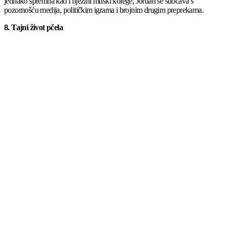
jednako spremna kao i njezini muški kolege, Jordan se suočava s
pozornošću medija, političkim igrama i brojnim drugim preprekama.
8. Tajni život pčela