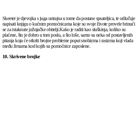
Skeeter je djevojka s juga ustrajna u tome da postane spsateljica, te odlučuje
napisati knjigu o kućnim pomoćnicama koje su svoje živote provele brinući
se za istaknute južnjačke obitelji.Kako je raditi kao sluškinja, koliko su
plaćene, što je dobro u tom poslu, a što loše, samo su neka od postavljenih
pitanja koja će otkriti brojne probleme poput snobizma i rasizma koji vlada
među ženama kod kojih su pomoćnice zaposlene.
10. Skrivene brojke