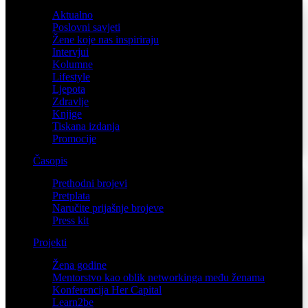
Aktualno
Poslovni savjeti
Žene koje nas inspiriraju
Intervjui
Kolumne
Lifestyle
Ljepota
Zdravlje
Knjige
Tiskana izdanja
Promocije
Časopis
Prethodni brojevi
Pretplata
Naručite prijašnje brojeve
Press kit
Projekti
Žena godine
Mentorstvo kao oblik networkinga među ženama
Konferencija Her Capital
Learn2be