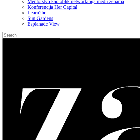
Mentorstvo kao oblik networkinga među ženama
Konferencija Her Capital
Learn2be
Sun Gardens
Esplanade View