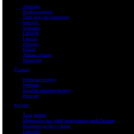
Aktualno
Poslovni savjeti
Žene koje nas inspiriraju
Intervjui
Kolumne
Lifestyle
Ljepota
Zdravlje
Knjige
Tiskana izdanja
Promocije
Časopis
Prethodni brojevi
Pretplata
Naručite prijašnje brojeve
Press kit
Projekti
Žena godine
Mentorstvo kao oblik networkinga među ženama
Konferencija Her Capital
Learn2be