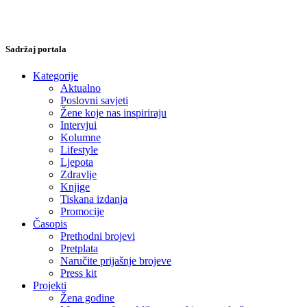
Sadržaj portala
Kategorije
Aktualno
Poslovni savjeti
Žene koje nas inspiriraju
Intervjui
Kolumne
Lifestyle
Ljepota
Zdravlje
Knjige
Tiskana izdanja
Promocije
Časopis
Prethodni brojevi
Pretplata
Naručite prijašnje brojeve
Press kit
Projekti
Žena godine