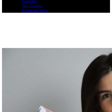
Learn2be
Sun Gardens
Esplanade View