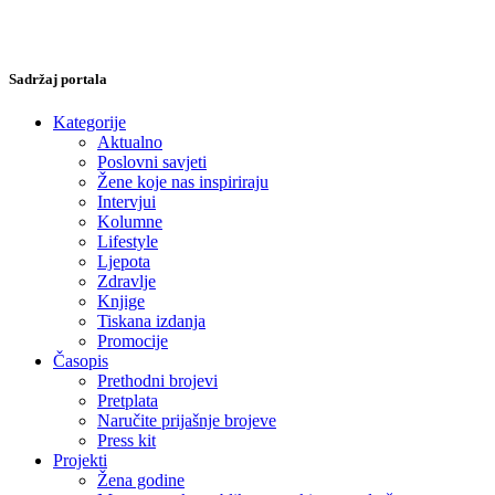
Sadržaj portala
Kategorije
Aktualno
Poslovni savjeti
Žene koje nas inspiriraju
Intervjui
Kolumne
Lifestyle
Ljepota
Zdravlje
Knjige
Tiskana izdanja
Promocije
Časopis
Prethodni brojevi
Pretplata
Naručite prijašnje brojeve
Press kit
Projekti
Žena godine