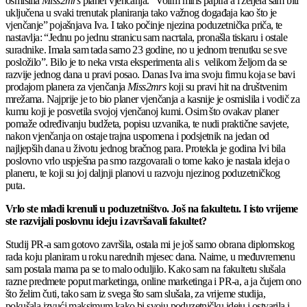
osmislila
Miss2mrs
planer vjenčanja. “Volim miris papira a i željela sam biti
uključena u svaki trenutak planiranja tako važnog događaja kao što je
vjenčanje” pojašnjava Iva. I tako počinje njezina poduzetnička priča, te
nastavlja: “Jednu po jednu stranicu sam nacrtala, pronašla tiskaru i ostale
suradnike. Imala sam tada samo 23 godine, no u jednom trenutku se sve
posložilo”. Bilo je to neka vrsta eksperimenta ali s velikom željom da se
razvije jednog dana u pravi posao. Danas Iva ima svoju firmu koja se bavi
prodajom planera za vjenčanja
Miss2mrs
koji su pravi hit na društvenim
mrežama. Najprije je to bio planer vjenčanja a kasnije je osmislila i vodič za
kumu koji je posvetila svojoj vjenčanoj kumi. Osim što ovakav planer
pomaže određivanju budžeta, popisu uzvanika, te nudi praktične savjete,
nakon vjenčanja on ostaje trajna uspomena i podsjetnik na jedan od
najljepših dana u životu jednog bračnog para. Protekla je godina Ivi bila
poslovno vrlo uspješna pa smo razgovarali o tome kako je nastala ideja o
planeru, te koji su joj daljnji planovi u razvoju njezinog poduzetničkog
puta.
Vrlo ste mladi krenuli u poduzetništvo. Još na fakultetu. I isto vrijeme
ste razvijali poslovnu ideju i završavali fakultet?
Studij PR-a sam gotovo završila, ostala mi je još samo obrana diplomskog
rada koju planiram u roku narednih mjesec dana. Naime, u međuvremenu
sam postala mama pa se to malo oduljilo. Kako sam na fakultetu slušala
razne predmete poput marketinga, online marketinga i PR-a, a ja čujem ono
što želim čuti, tako sam iz svega što sam slušala, za vrijeme studija,
pokušala izvući maksimum kako bi svoju poduzetničku ideju i ostvarila i