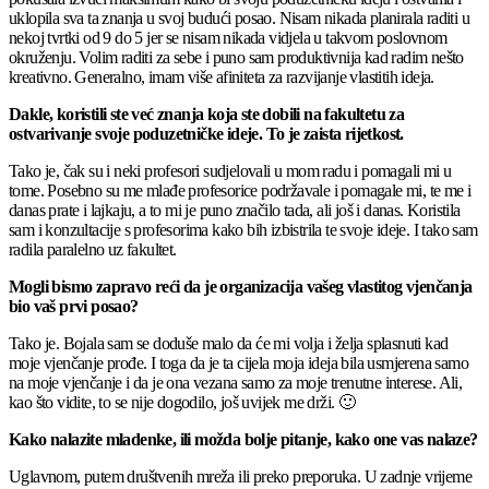
uklopila sva ta znanja u svoj budući posao. Nisam nikada planirala raditi u
nekoj tvrtki od 9 do 5 jer se nisam nikada vidjela u takvom poslovnom
okruženju. Volim raditi za sebe i puno sam produktivnija kad radim nešto
kreativno. Generalno, imam više afiniteta za razvijanje vlastitih ideja.
Dakle, koristili ste već znanja koja ste dobili na fakultetu za
ostvarivanje svoje poduzetničke ideje. To je zaista rijetkost.
Tako je, čak su i neki profesori sudjelovali u mom radu i pomagali mi u
tome. Posebno su me mlađe profesorice podržavale i pomagale mi, te me i
danas prate i lajkaju, a to mi je puno značilo tada, ali još i danas. Koristila
sam i konzultacije s profesorima kako bih izbistrila te svoje ideje. I tako sam
radila paralelno uz fakultet.
Mogli bismo zapravo reći da je organizacija vašeg vlastitog vjenčanja
bio vaš prvi posao?
Tako je. Bojala sam se doduše malo da će mi volja i želja splasnuti kad
moje vjenčanje prođe. I toga da je ta cijela moja ideja bila usmjerena samo
na moje vjenčanje i da je ona vezana samo za moje trenutne interese. Ali,
kao što vidite, to se nije dogodilo, još uvijek me drži. 🙂
Kako nalazite mladenke, ili možda bolje pitanje, kako one vas nalaze?
Uglavnom, putem društvenih mreža ili preko preporuka. U zadnje vrijeme