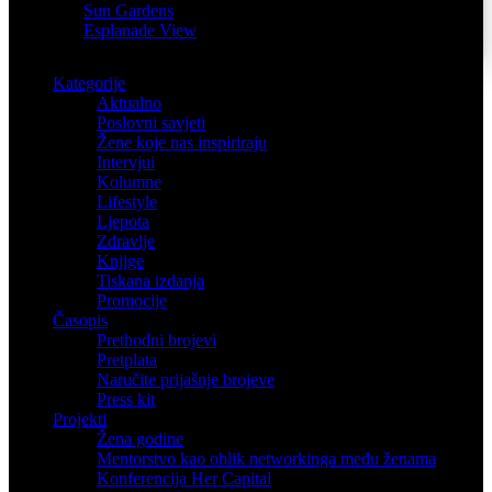
Sun Gardens
Esplanade View
Kategorije
Aktualno
Poslovni savjeti
Žene koje nas inspiriraju
Intervjui
Kolumne
Lifestyle
Ljepota
Zdravlje
Knjige
Tiskana izdanja
Promocije
Časopis
Prethodni brojevi
Pretplata
Naručite prijašnje brojeve
Press kit
Projekti
Žena godine
Mentorstvo kao oblik networkinga među ženama
Konferencija Her Capital