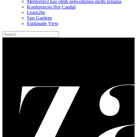
Mentorstvo kao oblik networkinga među ženama
Konferencija Her Capital
Learn2be
Sun Gardens
Esplanade View