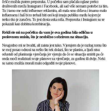
češće možda putem preporuka. U početku sam plaćala oglase preko
društvenih mreža Instagram i Facebook, ali sad više nemam potrebe za tim.
Tu i tamo me neki influenser reklamira, ali mala smo država i imamo malo
influensera i baš bi to trebali biti oni koji imaju publiku među kojom je
netko tko je zaručen. To jest dosta uska niša. Preporuka i Instagram su se
pokazali kao dobitna kombinacija.
Rekli ste mi na početku da vam je ova godina bila odlična u
poslovnom smislu, što je neobično s obzirom na situaciju.
Neugodno mi se hvaliti, ali zaista jest tako. Vjerujem da je razlog tomu što
se moj posao odnosi na nešto što tek dolazi, što se planira, a ljudi nisu
odustali od planiranja vjenčanja jer vjeruju da će se situacija smiriti pa će
onda moći realizirati svoje planove za vjenčanje, za godinu ili dvije. Neki
su samo možda morali malo odgoditi svoje planove.