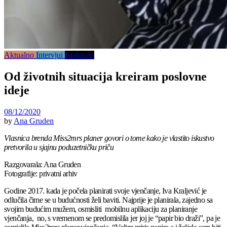
Aktualno
Intervjui
Istaknuto
Od životnih situacija kreiram poslovne
ideje
08/12/2020
by
Ana Gruden
Vlasnica brenda Miss2mrs planer govori o tome kako je vlastito iskustvo
pretvorila u sjajnu poduzetničku priču
Razgovarala: Ana Gruden
Fotografije: privatni arhiv
Godine 2017. kada je počela planirati svoje vjenčanje, Iva Kraljević je
odlučila čime se u budućnosti želi baviti. Najprije je planirala, zajedno sa
svojim budućim mužem, osmisliti mobilnu aplikaciju za planiranje
vjenčanja, no, s vremenom se predomislila jer joj je “papir bio draži”, pa je