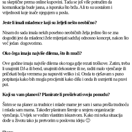
su skeptične prema online kupovini. Tada se još više potrudim da
komunikacija bude jasna, a isporuka što brža. Ali to su uostalom i
vrijednosti koje inače njegujem u poslu.
Jeste li imali mladence koji su željeli nešto neobično?
Nisam do sada imala nekih posebno neobičnih želja jedino što se zna
dogoditi jest da mladenci žele mijenjati sadržaj odnosno koncept, nakon što
već jedan dogovorimo.
Oko čega imaju najviše dilema, što ih muči?
Ove godine imaju najviše dilema oko toga gdje rezati troškove. Zatim, treba
li unajmiti DJ-a ili bend, unajmiti dekoratere ili ne, raditi malo vjenčanje ili
pričekati bolja vremena pa napraviti veliko i sl. Onda to rješavam s puno
potpitanja kako bih mogla procijeniti kako dišu i onda ih usmjeriti na pravi
put.
Koji su vam planovi? Planirate li proširivati svoju ponudu?
Širim se na planer za trudnice i mlade mame jer sam i sama prošla trudnoću
i mlada sam mama. Također planiram širenje u smjeru organizacije
vjenčanja. Uvijek se vodim vlastitim iskustvom. Kako mi neka situacija
dođe u životu tako ju pretvorim u poslovnu ideju 🙂
Share: