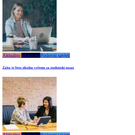
Aktualno
Istaknuto
Poslovni savjeti
Zašto je ljeto idealno vrijeme za studentski posao
Aktualno
Istaknuto
Poslovni savjeti