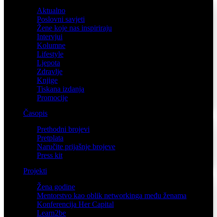
Aktualno
Poslovni savjeti
Žene koje nas inspiriraju
Intervjui
Kolumne
Lifestyle
Ljepota
Zdravlje
Knjige
Tiskana izdanja
Promocije
Časopis
Prethodni brojevi
Pretplata
Naručite prijašnje brojeve
Press kit
Projekti
Žena godine
Mentorstvo kao oblik networkinga među ženama
Konferencija Her Capital
Learn2be