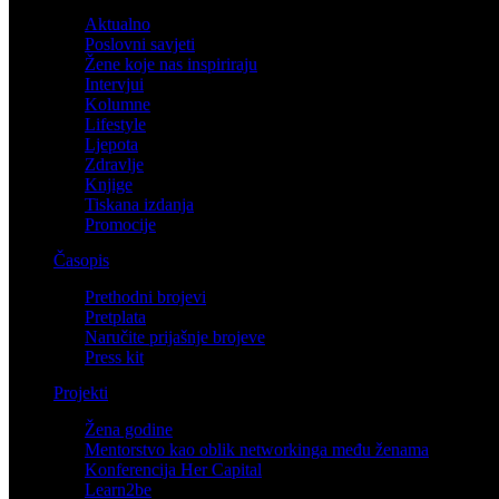
Aktualno
Poslovni savjeti
Žene koje nas inspiriraju
Intervjui
Kolumne
Lifestyle
Ljepota
Zdravlje
Knjige
Tiskana izdanja
Promocije
Časopis
Prethodni brojevi
Pretplata
Naručite prijašnje brojeve
Press kit
Projekti
Žena godine
Mentorstvo kao oblik networkinga među ženama
Konferencija Her Capital
Learn2be