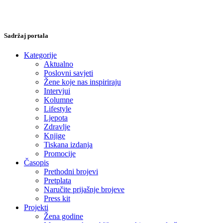
Sadržaj portala
Kategorije
Aktualno
Poslovni savjeti
Žene koje nas inspiriraju
Intervjui
Kolumne
Lifestyle
Ljepota
Zdravlje
Knjige
Tiskana izdanja
Promocije
Časopis
Prethodni brojevi
Pretplata
Naručite prijašnje brojeve
Press kit
Projekti
Žena godine