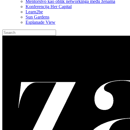
Mentorstvo kao oblik networkinga među ženama
Konferencija Her Capital
Learn2be
Sun Gardens
Esplanade View