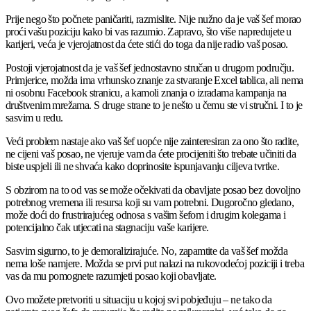
Prije nego što počnete paničariti, razmislite. Nije nužno da je vaš šef morao
proći vašu poziciju kako bi vas razumio. Zapravo, što više napredujete u
karijeri, veća je vjerojatnost da ćete stići do toga da nije radio vaš posao.
Postoji vjerojatnost da je vaš šef jednostavno stručan u drugom području.
Primjerice, možda ima vrhunsko znanje za stvaranje Excel tablica, ali nema
ni osobnu Facebook stranicu, a kamoli znanja o izradama kampanja na
društvenim mrežama. S druge strane to je nešto u čemu ste vi stručni. I to je
sasvim u redu.
Veći problem nastaje ako vaš šef uopće nije zainteresiran za ono što radite,
ne cijeni vaš posao, ne vjeruje vam da ćete procijeniti što trebate učiniti da
biste uspjeli ili ne shvaća kako doprinosite ispunjavanju ciljeva tvrtke.
S obzirom na to od vas se može očekivati da obavljate posao bez dovoljno
potrebnog vremena ili resursa koji su vam potrebni. Dugoročno gledano,
može doći do frustrirajućeg odnosa s vašim šefom i drugim kolegama i
potencijalno čak utjecati na stagnaciju vaše karijere.
Sasvim sigurno, to je demoralizirajuće. No, zapamtite da vaš šef možda
nema loše namjere. Možda se prvi put nalazi na rukovodećoj poziciji i treba
vas da mu pomognete razumjeti posao koji obavljate.
Ovo možete pretvoriti u situaciju u kojoj svi pobjeđuju – ne tako da