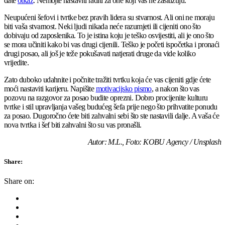
date
otkaz
. Nemojte nastaviti raditi za one koji vas ne zaslužuju.
Neupućeni šefovi i tvrtke bez pravih lidera su stvarnost. Ali oni ne moraju
biti vaša stvarnost. Neki ljudi nikada neće razumjeti ili cijeniti ono što
dobivaju od zaposlenika. To je istina koju je teško osvijestiti, ali je ono što
se mora učiniti kako bi vas drugi cijenili. Teško je početi ispočetka i pronaći
drugi posao, ali još je teže pokušavati natjerati druge da vide koliko
vrijedite.
Zato duboko udahnite i počnite tražiti tvrtku koja će vas cijeniti gdje ćete
moći nastaviti karijeru. Napišite
motivacijsko pismo
, a nakon što vas
pozovu na razgovor za posao budite oprezni. Dobro procijenite kulturu
tvrtke i stil upravljanja vašeg budućeg šefa prije nego što prihvatite ponudu
za posao. Dugoročno ćete biti zahvalni sebi što ste nastavili dalje. A vaša će
nova tvrtka i šef biti zahvalni što su vas pronašli.
Autor: M.L., Foto: KOBU Agency / Unsplash
Share:
Share on: