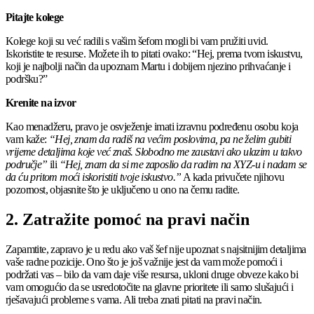
Pitajte kolege
Kolege koji su već radili s vašim šefom mogli bi vam pružiti uvid.
Iskoristite te resurse. Možete ih to pitati ovako: “Hej, prema tvom iskustvu,
koji je najbolji način da upoznam Martu i dobijem njezino prihvaćanje i
podršku?”
Krenite na izvor
Kao menadžeru, pravo je osvježenje imati izravnu podređenu osobu koja
vam kaže:
“Hej, znam da radiš na većim poslovima, pa ne želim gubiti
vrijeme detaljima koje već znaš. Slobodno me zaustavi ako ulazim u takvo
područje”
ili
“Hej, znam da si me zaposlio da radim na XYZ-u i nadam se
da ću pritom moći iskoristiti tvoje iskustvo.”
A kada privučete njihovu
pozornost, objasnite što je uključeno u ono na čemu radite.
2. Zatražite pomoć na pravi način
Zapamtite, zapravo je u redu ako vaš šef nije upoznat s najsitnijim detaljima
vaše radne pozicije. Ono što je još važnije jest da vam može pomoći i
podržati vas – bilo da vam daje više resursa, ukloni druge obveze kako bi
vam omogućio da se usredotočite na glavne prioritete ili samo slušajući i
rješavajući probleme s vama. Ali treba znati pitati na pravi način.