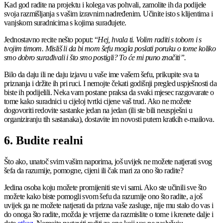
Kad god radite na projektu i kolega vas pohvali, zamolite ih da podijele
svoja razmišljanja s vašim izravnim nadređenim. Učinite isto s klijentima i
vanjskom suradnicima s kojima surađujete.
Jednostavno recite nešto poput: “
Hej, hvala ti. Volim raditi s tobom i s
tvojim timom. Misliš li da bi mom šefu mogla poslati poruku o tome koliko
smo dobro surađivali i što smo postigli? To će mi puno značiti”.
Bilo da daju ili ne daju izjavu u vaše ime vašem šefu, prikupite sva ta
priznanja i držite ih pri ruci. I nemojte čekati godišnji pregled uspješnosti da
biste ih podijelili. Neka vam postane praksa da svaki mjesec razgovarate o
tome kako suradnici u cijeloj tvrtki cijene vaš trud. Ako ne možete
dogovoriti redovite sastanke jedan na jedan (ili ste bili neuspješni u
organiziranju tih sastanaka), dostavite im novosti putem kratkih e-mailova.
6. Budite realni
Što ako, unatoč svim vašim naporima, još uvijek ne možete natjerati svog
šefa da razumije, pomogne, cijeni ili čak mari za ono što radite?
Jedina osoba koju možete promijeniti ste vi sami. Ako ste učinili sve što
možete kako biste pomogli svom šefu da razumije ono što radite, a još
uvijek ga ne možete natjerati da prizna vaše zasluge, nije mu stalo do vas i
do onoga što radite, možda je vrijeme da razmislite o tome i krenete dalje i