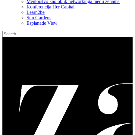
Mentorstvo kao oblik networkinga među ženama
Konferencija Her Capital
Learn2be
Sun Gardens
Esplanade View