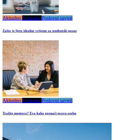
Aktualno
Istaknuto
Poslovni savjeti
Zašto je ljeto idealno vrijeme za studentski posao
Aktualno
Istaknuto
Poslovni savjeti
Tražite mentora? Evo kako pronaći pravu osobu