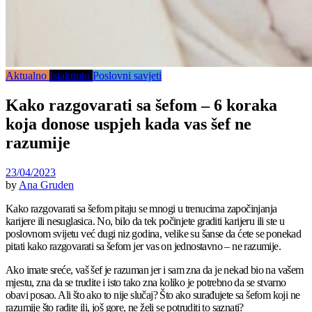
Aktualno
Istaknuto
Poslovni savjeti
Kako razgovarati sa šefom – 6 koraka
koja donose uspjeh kada vas šef ne
razumije
23/04/2023
by
Ana Gruden
Kako razgovarati sa šefom pitaju se mnogi u trenucima započinjanja
karijere ili nesuglasica. No, bilo da tek počinjete graditi karijeru ili ste u
poslovnom svijetu već dugi niz godina, velike su šanse da ćete se ponekad
pitati kako razgovarati sa šefom jer vas on jednostavno – ne razumije.
Ako imate sreće, vaš šef je razuman jer i sam zna da je nekad bio na vašem
mjestu, zna da se trudite i isto tako zna koliko je potrebno da se stvarno
obavi posao. Ali što ako to nije slučaj? Što ako surađujete sa šefom koji ne
razumije što radite ili, još gore, ne želi se potruditi to saznati?