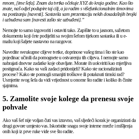
mnom, [ime šefa]. Znam da tvrtka očekuje XYZ do kraja godine. Kao što
znate, naš odjel podupire taj cilj, a ja radim s višefunkcionalnim timovima
na postizanju [navesti]. Sastavila sam prezentaciju nekih dosadašnjih brojki
i uzbuđena sam [navesti zašto ste uzbuđeni].”
Nemojte to samo izgovoriti i ostaviti tako. Zapišite to u jasnom, sažetom
dokumentu koji ćete podijeliti sa svojim šefom tijekom sastanka ili u e-
mailu koji šaljete nastavno na razgovor.
Navedite sveukupne ciljeve tvrtke, doprinose vašeg tima i što ste kao
pojedinac učinili da pomognete u ostvarenju tih ciljeva. I nemojte samo
nabrajati dnevne zadatke koje obavljate. Morate ih uokviriti kao mjerljiva
postignuća. Kako su vaši zadaci pridonijeli? Kako ste racionalizirali
procese? Kako ste pomogli smanjiti troškove ili potaknuti timski rad?
Usmjerite svog šefa da vidi vrijednost u onome što radite i koliko ih činite
sjajnima.
5. Zamolite svoje kolege da prenesu svoje
pohvale
Ako vaš šef nije voljan čuti vas izravno, vaš sljedeći korak je organizirati da
drugi govore umjesto vas. Iskoristite snagu svoje interne mreže i mišljenja
onih koji iz prve ruke vide sve što radite.