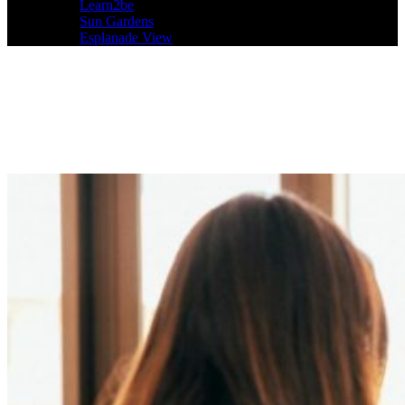
Learn2be
Sun Gardens
Esplanade View