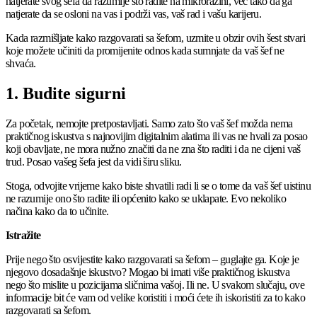
natjerate svog šefa da razumije što radite na mikrorazini, već tako da ga
natjerate da se osloni na vas i podrži vas, vaš rad i vašu karijeru.
Kada razmišljate kako razgovarati sa šefom, uzmite u obzir ovih šest stvari
koje možete učiniti da promijenite odnos kada sumnjate da vaš šef ne
shvaća.
1. Budite sigurni
Za početak, nemojte pretpostavljati. Samo zato što vaš šef možda nema
praktičnog iskustva s najnovijim digitalnim alatima ili vas ne hvali za posao
koji obavljate, ne mora nužno značiti da ne zna što raditi i da ne cijeni vaš
trud. Posao vašeg šefa jest da vidi širu sliku.
Stoga, odvojite vrijeme kako biste shvatili radi li se o tome da vaš šef uistinu
ne razumije ono što radite ili općenito kako se uklapate. Evo nekoliko
načina kako da to učinite.
Istražite
Prije nego što osvijestite kako razgovarati sa šefom – guglajte ga. Koje je
njegovo dosadašnje iskustvo? Mogao bi imati više praktičnog iskustva
nego što mislite u pozicijama sličnima vašoj. Ili ne. U svakom slučaju, ove
informacije bit će vam od velike koristiti i moći ćete ih iskoristiti za to kako
razgovarati sa šefom.