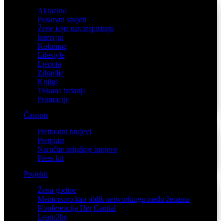
Aktualno
Poslovni savjeti
Žene koje nas inspiriraju
Intervjui
Kolumne
Lifestyle
Ljepota
Zdravlje
Knjige
Tiskana izdanja
Promocije
Časopis
Prethodni brojevi
Pretplata
Naručite prijašnje brojeve
Press kit
Projekti
Žena godine
Mentorstvo kao oblik networkinga među ženama
Konferencija Her Capital
Learn2be