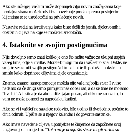
Ako ste inženjer, vaš tim može doprinijeti cilju novim značajkama koje
prodajna strana može koristiti za povećanje prodaje prema postojećim
klijentima te se usredotočiti na privlačenje novih.
Nastavite raditi na istraživanju kako biste došli do jasnih, djelotvornih i
dostižnih ciljeva na koje se možete usredotočiti.
4. Istaknite se svojim postignućima
Nije dovoljno samo znati koliko je ono što radite važno za ukupni uspjeh
vašeg tima, odjela i tvrtke. Morate biti sigurni da i vaš šef to zna. Dakle, ne
smijete se sramiti svojih postignuća i trebali biste ih pokušati uokviriti u
smislu kako doprinose ciljevima cijele organizacije.
Znamo, znamo: samopromocija možda nije vaša najbolja stvar. I svi se
nadamo da će drugi samo primijetiti naš dobar rad, a da se time ne moramo
“hvaliti”. Ali istina je da ako radite sjajan posao, ali nitko ne zna za to, to
vam ne može pomoći za napredak u karijeri.
Ako se vi i vaš šef ne sastajete redovito, bilo tjedno ili dvotjedno, počnite to
činiti odmah. Upišite se u njegov kalendar i dogovorite sastanke.
Ako imate navedene ciljeve, upotrijebite te činjenice da započnete svoj
razgovor jedan na jedan:
“Tako mi je drago što ste se mogli sastati sa