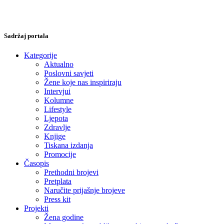
Sadržaj portala
Kategorije
Aktualno
Poslovni savjeti
Žene koje nas inspiriraju
Intervjui
Kolumne
Lifestyle
Ljepota
Zdravlje
Knjige
Tiskana izdanja
Promocije
Časopis
Prethodni brojevi
Pretplata
Naručite prijašnje brojeve
Press kit
Projekti
Žena godine