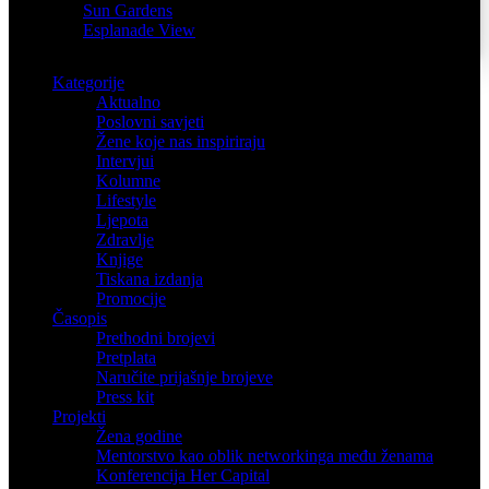
Sun Gardens
Esplanade View
Kategorije
Aktualno
Poslovni savjeti
Žene koje nas inspiriraju
Intervjui
Kolumne
Lifestyle
Ljepota
Zdravlje
Knjige
Tiskana izdanja
Promocije
Časopis
Prethodni brojevi
Pretplata
Naručite prijašnje brojeve
Press kit
Projekti
Žena godine
Mentorstvo kao oblik networkinga među ženama
Konferencija Her Capital