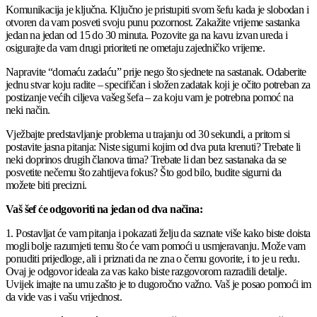
Komunikacija je ključna. Ključno je pristupiti svom šefu kada je slobodan i
otvoren da vam posveti svoju punu pozornost. Zakažite vrijeme sastanka
jedan na jedan od 15 do 30 minuta. Pozovite ga na kavu izvan ureda i
osigurajte da vam drugi prioriteti ne ometaju zajedničko vrijeme.
Napravite “domaću zadaću” prije nego što sjednete na sastanak. Odaberite
jednu stvar koju radite – specifičan i složen zadatak koji je očito potreban za
postizanje većih ciljeva vašeg šefa – za koju vam je potrebna pomoć na
neki način.
Vježbajte predstavljanje problema u trajanju od 30 sekundi, a pritom si
postavite jasna pitanja: Niste sigurni kojim od dva puta krenuti? Trebate li
neki doprinos drugih članova tima? Trebate li dan bez sastanaka da se
posvetite nečemu što zahtijeva fokus? Što god bilo, budite sigurni da
možete biti precizni.
Vaš šef će odgovoriti na jedan od dva načina:
1. Postavljat će vam pitanja i pokazati želju da saznate više kako biste doista
mogli bolje razumjeti temu što će vam pomoći u usmjeravanju. Može vam
ponuditi prijedloge, ali i priznati da ne zna o čemu govorite, i to je u redu.
Ovaj je odgovor ideala za vas kako biste razgovorom razradili detalje.
Uvijek imajte na umu zašto je to dugoročno važno. Vaš je posao pomoći im
da vide vas i vašu vrijednost.