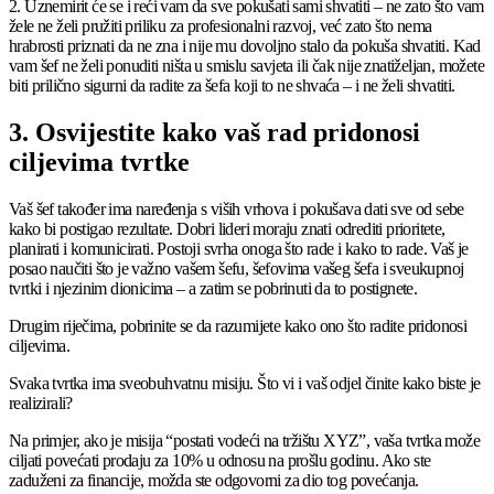
2. Uznemirit će se i reći vam da sve pokušati sami shvatiti – ne zato što vam
žele ne želi pružiti priliku za profesionalni razvoj, već zato što nema
hrabrosti priznati da ne zna i nije mu dovoljno stalo da pokuša shvatiti. Kad
vam šef ne želi ponuditi ništa u smislu savjeta ili čak nije znatiželjan, možete
biti prilično sigurni da radite za šefa koji to ne shvaća – i ne želi shvatiti.
3. Osvijestite kako vaš rad pridonosi
ciljevima tvrtke
Vaš šef također ima naređenja s viših vrhova i pokušava dati sve od sebe
kako bi postigao rezultate. Dobri lideri moraju znati odrediti prioritete,
planirati i komunicirati. Postoji svrha onoga što rade i kako to rade. Vaš je
posao naučiti što je važno vašem šefu, šefovima vašeg šefa i sveukupnoj
tvrtki i njezinim dionicima – a zatim se pobrinuti da to postignete.
Drugim riječima, pobrinite se da razumijete kako ono što radite pridonosi
ciljevima.
Svaka tvrtka ima sveobuhvatnu misiju. Što vi i vaš odjel činite kako biste je
realizirali?
Na primjer, ako je misija “postati vodeći na tržištu XYZ”, vaša tvrtka može
ciljati povećati prodaju za 10% u odnosu na prošlu godinu. Ako ste
zaduženi za financije, možda ste odgovorni za dio tog povećanja.