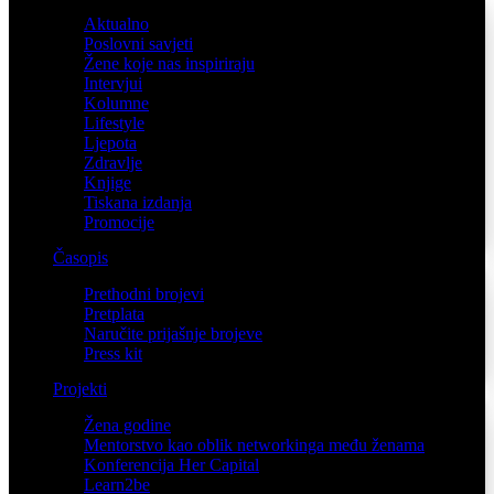
Aktualno
Poslovni savjeti
Žene koje nas inspiriraju
Intervjui
Kolumne
Lifestyle
Ljepota
Zdravlje
Knjige
Tiskana izdanja
Promocije
Časopis
Prethodni brojevi
Pretplata
Naručite prijašnje brojeve
Press kit
Projekti
Žena godine
Mentorstvo kao oblik networkinga među ženama
Konferencija Her Capital
Learn2be