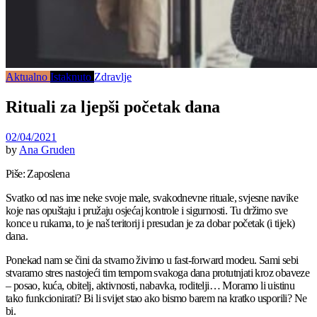
Aktualno
Istaknuto
Zdravlje
Rituali za ljepši početak dana
02/04/2021
by
Ana Gruden
Piše: Zaposlena
Svatko od nas ime neke svoje male, svakodnevne rituale, svjesne navike
koje nas opuštaju i pružaju osjećaj kontrole i sigurnosti. Tu držimo sve
konce u rukama, to je naš teritorij i presudan je za dobar početak (i tijek)
dana.
Ponekad nam se čini da stvarno živimo u fast-forward modeu. Sami sebi
stvaramo stres nastojeći tim tempom svakoga dana protutnjati kroz obaveze
– posao, kuća, obitelj, aktivnosti, nabavka, roditelji… Moramo li uistinu
tako funkcionirati? Bi li svijet stao ako bismo barem na kratko usporili? Ne
bi.