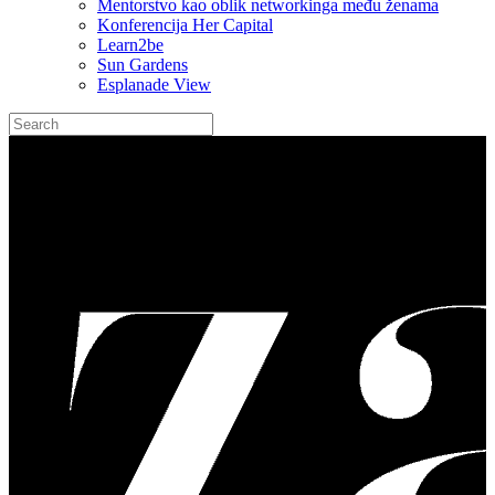
Mentorstvo kao oblik networkinga među ženama
Konferencija Her Capital
Learn2be
Sun Gardens
Esplanade View