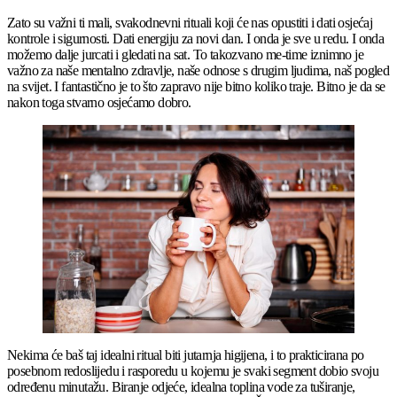
Zato su važni ti mali, svakodnevni rituali koji će nas opustiti i dati osjećaj
kontrole i sigurnosti. Dati energiju za novi dan. I onda je sve u redu. I onda
možemo dalje jurcati i gledati na sat. To takozvano me-time iznimno je
važno za naše mentalno zdravlje, naše odnose s drugim ljudima, naš pogled
na svijet. I fantastično je to što zapravo nije bitno koliko traje. Bitno je da se
nakon toga stvarno osjećamo dobro.
Nekima će baš taj idealni ritual biti jutarnja higijena, i to prakticirana po
posebnom redoslijedu i rasporedu u kojemu je svaki segment dobio svoju
određenu minutažu. Biranje odjeće, idealna toplina vode za tuširanje,