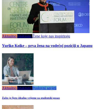
Aktualno
Istaknuto
Žene koje nas inspiriraju
Yuriko Koike – prva žena na vodećoj poziciji u Japanu
Aktualno
Istaknuto
Poslovni savjeti
Zašto je ljeto idealno vrijeme za studentski posao