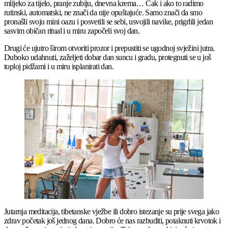
mlijeko za tijelo, pranje zubiju, dnevna krema… Čak i ako to radimo
rutinski, automatski, ne znači da nije opuštajuće. Samo znači da smo
pronašli svoju mini oazu i posvetili se sebi, usvojili navike, prigrlili jedan
sasvim običan ritual i u miru započeli svoj dan.
Drugi će ujutro širom otvoriti prozor i prepustiti se ugodnoj svježini jutra.
Duboko udahnuti, zaželjeti dobar dan suncu i gradu, protegnuti se u još
toploj pidžami i u miru isplanirati dan.
Jutarnja meditacija, tibetanske vježbe ili dobro istezanje su prije svega jako
zdrav početak još jednog dana. Dobro će nas razbuditi, potaknuti krvotok i