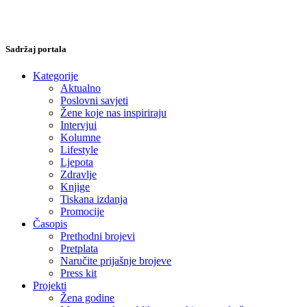
Sadržaj portala
Kategorije
Aktualno
Poslovni savjeti
Žene koje nas inspiriraju
Intervjui
Kolumne
Lifestyle
Ljepota
Zdravlje
Knjige
Tiskana izdanja
Promocije
Časopis
Prethodni brojevi
Pretplata
Naručite prijašnje brojeve
Press kit
Projekti
Žena godine