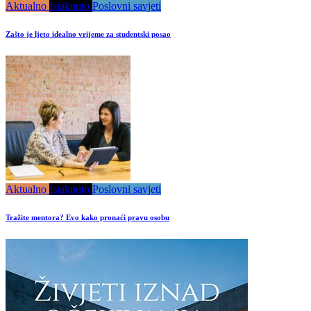
Aktualno
Istaknuto
Poslovni savjeti
Zašto je ljeto idealno vrijeme za studentski posao
Aktualno
Istaknuto
Poslovni savjeti
Tražite mentora? Evo kako pronaći pravu osobu