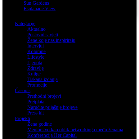
Sun Gardens
Esplanade View
Kategorije
Aktualno
Poslovni savjeti
Žene koje nas inspiriraju
Intervjui
Kolumne
Lifestyle
Ljepota
Zdravlje
Knjige
Tiskana izdanja
Promocije
Časopis
Prethodni brojevi
Pretplata
Naručite prijašnje brojeve
Press kit
Projekti
Žena godine
Mentorstvo kao oblik networkinga među ženama
Konferencija Her Capital