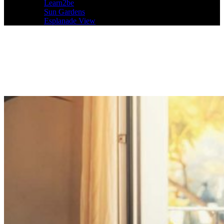
Learn2be
Sun Gardens
Esplanade View