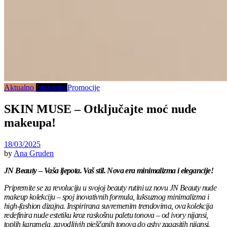
Aktualno
Istaknuto
Promocije
SKIN MUSE – Otključajte moć nude
makeupa!
18/03/2025
by
Ana Gruden
JN Beauty
–
Vaša ljepota. Vaš stil. Nova era minimalizma i elegancije!
Pripremite se za revoluciju u svojoj beauty rutini uz novu
JN Beauty
nude
makeup kolekciju – spoj inovativnih formula, luksuznog minimalizma i
high-fashion dizajna. Inspirirana suvremenim trendovima, ova kolekcija
redefinira nude estetiku kroz raskošnu paletu tonova – od ivory nijansi
,
toplih karamela
, zavodljivih
pješčanih tonova
do ashy zagasitih nijansi.