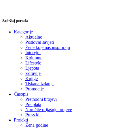
Sadržaj portala
Kategorije
Aktualno
Poslovni savjeti
Žene koje nas inspiriraju
Intervjui
Kolumne
Lifestyle
Ljepota
Zdravlje
Knjige
Tiskana izdanja
Promocije
Časopis
Prethodni brojevi
Pretplata
Naručite prijašnje brojeve
Press kit
Projekti
Žena godine