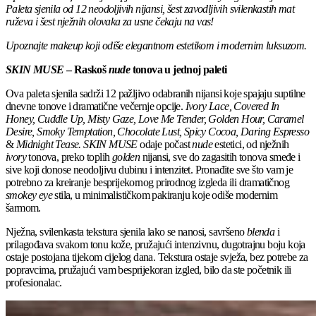
Paleta sjenila od 12 neodoljiv
ih nijansi, šest zavodljivih svilenkastih mat
ruževa i šest nježnih olovaka
za usne čekaju na vas!
Upoznajte makeup koji odiše
elegantnom estetikom i modernim luksuzom
.
SKIN MUSE
–
Raskoš
nude
tonova
u jednoj paleti
Ova paleta sjenila sadrži 12 pažljivo odabranih nijansi koje spajaju suptilne
dnevne tonove i dramatične večernje opcije.
Ivory Lace, Covered In
Honey, Cuddle Up, Misty Gaze, Love Me Tender, Golden Hour, Caramel
Desire, Smoky Temptation, Chocolate Lust, Spicy Cocoa, Daring Espresso
&
Midnight Tease. SKIN MUSE
odaje počast
nude
estetici, od nježnih
ivory
tonova, preko toplih
golden
nijansi, sve do zagasitih tonova smeđe i
sive koji donose neodoljivu dubinu i intenzitet. Pronađite sve što vam je
potrebno za kreiranje besprijekornog prirodnog izgleda ili dramatičnog
smokey eye
stila, u minimalističkom pakiranju koje odiše modernim
šarmom.
Nježna, svilenkasta tekstura sjenila lako se nanosi, savršeno
blenda
i
prilagođava svakom tonu kože, pružajući intenzivnu, dugotrajnu boju koja
ostaje postojana tijekom cijelog dana. Tekstura ostaje svježa, bez potrebe za
popravcima, pružajući vam besprijekoran izgled, bilo da ste početnik ili
profesionalac.