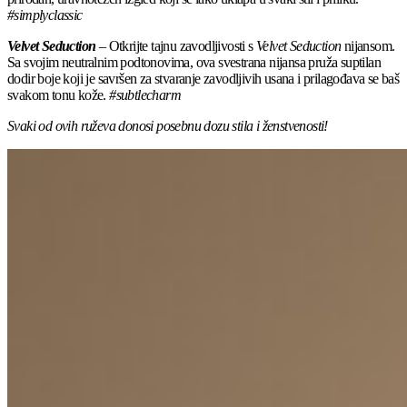
#simplyclassic
Velvet Seduction
– Otkrijte tajnu zavodljivosti s
Velvet Seduction
nijansom.
Sa svojim neutralnim podtonovima, ova svestrana nijansa pruža suptilan
dodir boje koji je savršen za stvaranje zavodljivih usana i prilagođava se baš
svakom tonu kože.
#subtlecharm
Svaki od ovih ruževa donosi posebnu dozu stila i ženstvenosti!