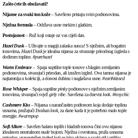
Zašto ćete ih obožavati?
Nijanse za svaki ton kože
– Savršeno pristaju svim podtonovima.
Nježna formula
– Održava usne mekim i glatkim.
Postojanost
– Ruž koji ostaje uz vas cijeli dan.
Hazel Dusk
– Uživajte u magiji zalaska sunca! S nježnim, ali bogatim
tonovima,
Hazel Dusk
je idealna nijansa za stvaranje prirodnog izgleda s
dodirom topline.
#purehazel
Warm Embrace
– Spaja suptilne tople tonove s blagim zemljanim
podtonovima, stvarajući prirodan, ali izražen izgled. Ova tamna nijansa je
najtamnija u kolekciji, a donosi dubinu i naglašava usne.
#earthkissed
Rose Whisper
– Spaja suptilne
pinky
podtonove s nježnim zemljanim
tonovima, stvarajući svjež
girly vibe
. Savršena za dnevni
look. #rosychic
Cashmere Kiss
– Nijansa s narančastim podtonom koja dodaje toplinu
usnama, pružajući živahan
look,
za dane kada ti je potrebno malo tople
energije.
#warmpop
Soft Allure
– Savršen balans toplih i hladnih tonova čini ovu nijansu
idealnom neutralnom
nude
bojom. Nježna i svestrana, pruža usnama
prirodan, uravnotežen izgled koji se lako uklapa u svaki stil i priliku.