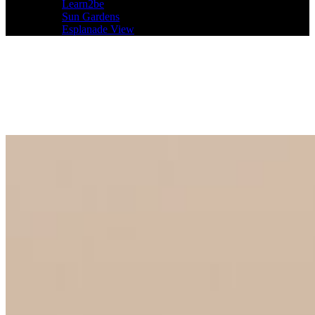
Learn2be
Sun Gardens
Esplanade View