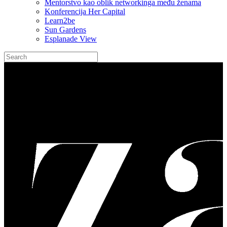
Mentorstvo kao oblik networkinga među ženama
Konferencija Her Capital
Learn2be
Sun Gardens
Esplanade View