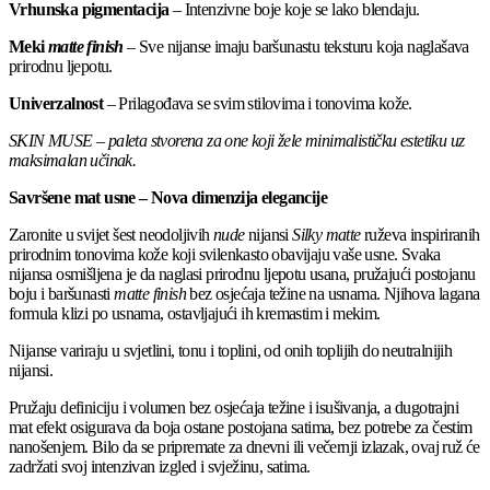
Vrhunska pigmentacija
– Intenzivne boje koje se lako blendaju.
Meki
matte finish
– Sve nijanse imaju baršunastu teksturu koja naglašava
prirodnu ljepotu.
Univerzalnost
– Prilagođava se svim stilovima i tonovima kože.
SKIN MUSE
–
paleta stvorena za one koji žele minimalističku estetiku uz
maksimalan učinak.
Savršen
e
mat
usne
– Nova
dimenzija
elegancije
Zaronite u svijet šest neodoljivih
nude
nijansi
Silky
matte
ruževa inspiriranih
prirodnim tonovima kože koji svilenkasto obavijaju vaše usne. Svaka
nijansa osmišljena je da naglasi prirodnu ljepotu usana, pružajući postojanu
boju i baršunasti
matte
finish
bez osjećaja težine na usnama. Njihova lagana
formula klizi po usnama, ostavljajući ih kremastim i mekim.
Nijanse variraju u svjetlini, tonu i toplini, od onih toplijih do neutralnijih
nijansi.
Pružaju definiciju i volumen bez osjećaja težine i isušivanja, a dugotrajni
mat efekt osigurava da boja ostane postojana satima, bez potrebe za čestim
nanošenjem. Bilo da se pripremate za dnevni ili večernji izlazak, ovaj ruž će
zadržati svoj intenzivan izgled i svježinu, satima.