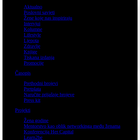
Aktualno
Poslovni savjeti
Žene koje nas inspiriraju
Intervjui
Kolumne
Lifestyle
Ljepota
Zdravlje
Knjige
Tiskana izdanja
Promocije
Časopis
Prethodni brojevi
Pretplata
Naručite prijašnje brojeve
Press kit
Projekti
Žena godine
Mentorstvo kao oblik networkinga među ženama
Konferencija Her Capital
Learn2be