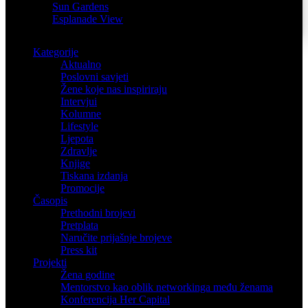
Sun Gardens
Esplanade View
Kategorije
Aktualno
Poslovni savjeti
Žene koje nas inspiriraju
Intervjui
Kolumne
Lifestyle
Ljepota
Zdravlje
Knjige
Tiskana izdanja
Promocije
Časopis
Prethodni brojevi
Pretplata
Naručite prijašnje brojeve
Press kit
Projekti
Žena godine
Mentorstvo kao oblik networkinga među ženama
Konferencija Her Capital