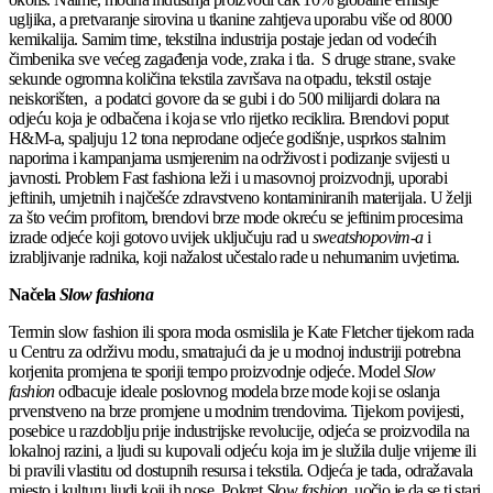
ugljika, a pretvaranje sirovina u tkanine zahtjeva uporabu više od 8000
kemikalija. Samim time, tekstilna industrija postaje jedan od vodećih
čimbenika sve većeg zagađenja vode, zraka i tla. S druge strane, svake
sekunde ogromna količina tekstila završava na otpadu, tekstil ostaje
neiskorišten, a podatci govore da se gubi i do 500 milijardi dolara na
odjeću koja je odbačena i koja se vrlo rijetko reciklira. Brendovi poput
H&M-a, spaljuju 12 tona neprodane odjeće godišnje, usprkos stalnim
naporima i kampanjama usmjerenim na održivost i podizanje svijesti u
javnosti. Problem Fast fashiona leži i u masovnoj proizvodnji, uporabi
jeftinih, umjetnih i najčešće zdravstveno kontaminiranih materijala. U želji
za što većim profitom, brendovi brze mode okreću se jeftinim procesima
izrade odjeće koji gotovo uvijek uključuju rad u
sweatshopovim-a
i
izrabljivanje radnika, koji nažalost učestalo rade u nehumanim uvjetima.
Načela
Slow fashiona
Termin slow fashion ili spora moda osmislila je Kate Fletcher tijekom rada
u Centru za održivu modu, smatrajući da je u modnoj industriji potrebna
korjenita promjena te sporiji tempo proizvodnje odjeće. Model
Slow
fashion
odbacuje ideale poslovnog modela brze mode koji se oslanja
prvenstveno na brze promjene u modnim trendovima. Tijekom povijesti,
posebice u razdoblju prije industrijske revolucije, odjeća se proizvodila na
lokalnoj razini, a ljudi su kupovali odjeću koja im je služila dulje vrijeme ili
bi pravili vlastitu od dostupnih resursa i tekstila. Odjeća je tada, odražavala
mjesto i kulturu ljudi koji ih nose. Pokret
Slow fashion
, uočio je da se ti stari