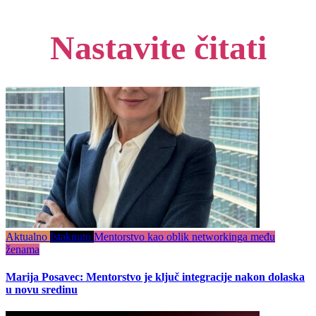
Nastavite čitati
Aktualno
Istaknuto
Mentorstvo kao oblik networkinga među
ženama
Marija Posavec: Mentorstvo je ključ integracije nakon dolaska
u novu sredinu