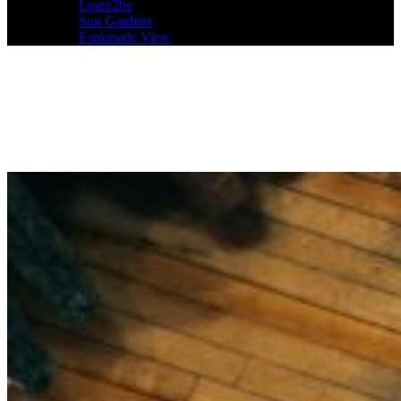
Learn2be
Sun Gardens
Esplanade View