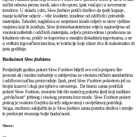
načini odnosa prema modi, iako vrlo sporo, ipak vraćaju i u suvremene
trendove. U skladu s tim,
Slow fashion
potiče društvo da rjeđe kupuje,
manje količine odjeće – više kvalitete, izrađene od održivih i prirodnih
materijala. Također, naglašava se umjetnost izrade odjeće te slave vještine
majstora koji ih izrađuju.
Slow fashion
karakterizira odjeća napravljena od
visokokvalitetnih i održivih materijala, odjeća proizvedena i prodavana na
lokalnom nivou, potiče se kupovina u manjim (lokalnim) trgovinama, a ne
u velikim trgovačkim lancima, te kolekcije koje izlaze dva ili maksimalno tri
puta godišnje.
Budućnost
Slow fashiona
Posljednjih godina pokret
Slow Fashion
bilježi sve veću potporu šire
javnosti ali i modne industrije u zahtjevima za visokim etičkim standardima
i održivom načinu proizvodnje. Ipak, pred
Slow Fashion
pokretom još su
brojni izazovi i dugi put njihova ostvarenja. Da bismo zaista podržali
pokret Slow Fashion, moramo biti dio rastućeg pokreta ljudi koji nadilaze
„privlačnost“ jeftinog i visokog prometa brze mode.
Slow Fashion
pokret
poticaj je svakom čovjeku da teži odgovornoj i osviještenoj potrošnji.
Stoga, možemo zaključiti da je
Slow fashion
zaista potreba društva i zemlje
te preduvjet stvaranja bolje budućnosti.
Share: