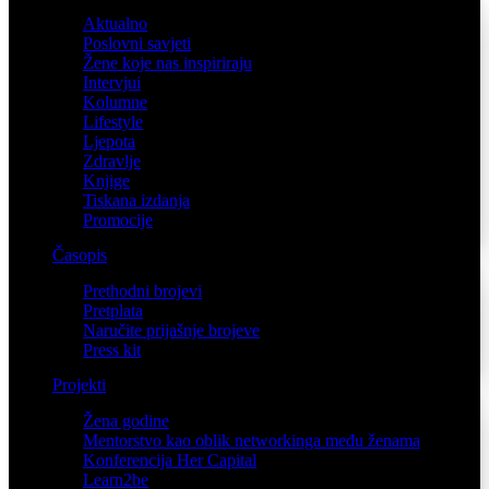
Aktualno
Poslovni savjeti
Žene koje nas inspiriraju
Intervjui
Kolumne
Lifestyle
Ljepota
Zdravlje
Knjige
Tiskana izdanja
Promocije
Časopis
Prethodni brojevi
Pretplata
Naručite prijašnje brojeve
Press kit
Projekti
Žena godine
Mentorstvo kao oblik networkinga među ženama
Konferencija Her Capital
Learn2be