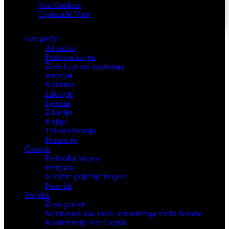
Sun Gardens
Esplanade View
Kategorije
Aktualno
Poslovni savjeti
Žene koje nas inspiriraju
Intervjui
Kolumne
Lifestyle
Ljepota
Zdravlje
Knjige
Tiskana izdanja
Promocije
Časopis
Prethodni brojevi
Pretplata
Naručite prijašnje brojeve
Press kit
Projekti
Žena godine
Mentorstvo kao oblik networkinga među ženama
Konferencija Her Capital