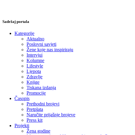
Sadržaj portala
Kategorije
Aktualno
Poslovni savjeti
Žene koje nas inspiriraju
Intervjui
Kolumne
Lifestyle
Ljepota
Zdravlje
Knjige
Tiskana izdanja
Promocije
Časopis
Prethodni brojevi
Pretplata
Naručite prijašnje brojeve
Press kit
Projekti
Žena godine