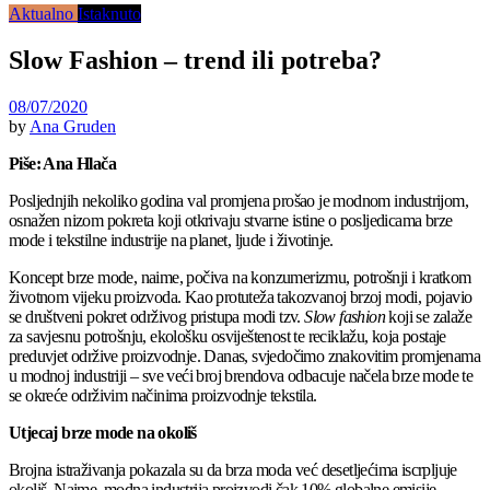
Aktualno
Istaknuto
Slow Fashion – trend ili potreba?
08/07/2020
by
Ana Gruden
Piše: Ana Hlača
Posljednjih nekoliko godina val promjena prošao je modnom industrijom,
osnažen nizom pokreta koji otkrivaju stvarne istine o posljedicama brze
mode i tekstilne industrije na planet, ljude i životinje.
Koncept brze mode, naime, počiva na konzumerizmu, potrošnji i kratkom
životnom vijeku proizvoda. Kao protuteža takozvanoj brzoj modi, pojavio
se društveni pokret održivog pristupa modi tzv.
Slow fashion
koji se zalaže
za savjesnu potrošnju, ekološku osviještenost te reciklažu, koja postaje
preduvjet održive proizvodnje. Danas, svjedočimo znakovitim promjenama
u modnoj industriji – sve veći broj brendova odbacuje načela brze mode te
se okreće održivim načinima proizvodnje tekstila.
Utjecaj brze mode na okoliš
Brojna istraživanja pokazala su da brza moda već desetljećima iscrpljuje
okoliš. Naime, modna industrija proizvodi čak 10% globalne emisije