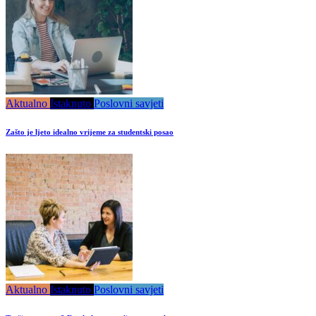
Aktualno
Istaknuto
Poslovni savjeti
Zašto je ljeto idealno vrijeme za studentski posao
Aktualno
Istaknuto
Poslovni savjeti