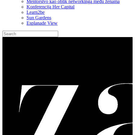
Mentorstvo kao oblik networkinga među ženama
Konferencija Her Capital
Learn2be
Sun Gardens
Esplanade View