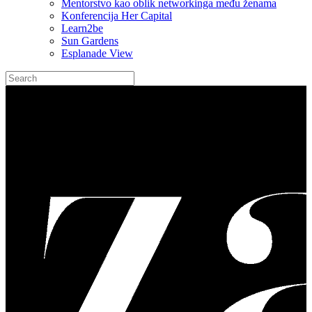
Mentorstvo kao oblik networkinga među ženama
Konferencija Her Capital
Learn2be
Sun Gardens
Esplanade View