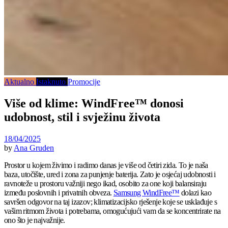
Aktualno
Istaknuto
Promocije
Više od klime: WindFree™ donosi
udobnost, stil i svježinu života
18/04/2025
by
Ana Gruden
Prostor u kojem živimo i radimo danas je više od četiri zida. To je naša
baza, utočište, ured i zona za punjenje baterija. Zato je osjećaj udobnosti i
ravnoteže u prostoru važniji nego ikad, osobito za one koji balansiraju
između poslovnih i privatnih obveza.
Samsung WindFree™
dolazi kao
savršen odgovor na taj izazov; klimatizacijsko rješenje koje se usklađuje s
vašim ritmom života i potrebama, omogućujući vam da se koncentrirate na
ono što je najvažnije.