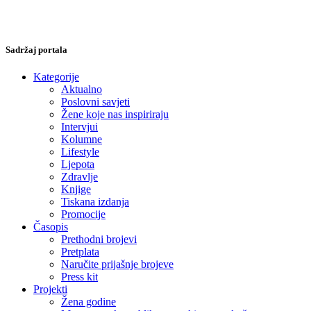
Sadržaj portala
Kategorije
Aktualno
Poslovni savjeti
Žene koje nas inspiriraju
Intervjui
Kolumne
Lifestyle
Ljepota
Zdravlje
Knjige
Tiskana izdanja
Promocije
Časopis
Prethodni brojevi
Pretplata
Naručite prijašnje brojeve
Press kit
Projekti
Žena godine