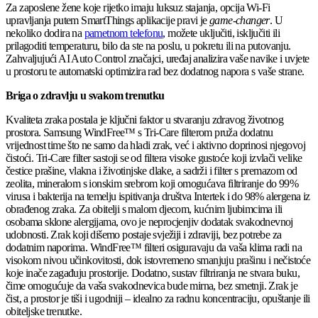
Za zaposlene žene koje rijetko imaju luksuz stajanja, opcija Wi-Fi
upravljanja putem SmartThings aplikacije pravi je
game-changer
. U
nekoliko dodira na
pametnom telefonu
, možete uključiti, isključiti ili
prilagoditi temperaturu, bilo da ste na poslu, u pokretu ili na putovanju.
Zahvaljujući AI Auto Control značajci, uređaj analizira vaše navike i uvjete
u prostoru te automatski optimizira rad bez dodatnog napora s vaše strane.
Briga o zdravlju u svakom trenutku
Kvaliteta zraka postala je ključni faktor u stvaranju zdravog životnog
prostora. Samsung WindFree™ s Tri-Care filterom pruža dodatnu
vrijednost time što ne samo da hladi zrak, već i aktivno doprinosi njegovoj
čistoći. Tri-Care filter sastoji se od filtera visoke gustoće koji izvlači velike
čestice prašine, vlakna i životinjske dlake, a sadrži i filter s premazom od
zeolita, mineralom s ionskim srebrom koji omogućava filtriranje do 99%
virusa i bakterija na temelju ispitivanja društva Intertek i do 98% alergena iz
obrađenog zraka. Za obitelji s malom djecom, kućnim ljubimcima ili
osobama sklone alergijama, ovo je neprocjenjiv dodatak svakodnevnoj
udobnosti. Zrak koji dišemo postaje svježiji i zdraviji, bez potrebe za
dodatnim naporima. WindFree™ filteri osiguravaju da vaša klima radi na
visokom nivou učinkovitosti, dok istovremeno smanjuju prašinu i nečistoće
koje inače zagađuju prostorije. Dodatno, sustav filtriranja ne stvara buku,
čime omogućuje da vaša svakodnevica bude mirna, bez smetnji. Zrak je
čist, a prostor je tiši i ugodniji – idealno za radnu koncentraciju, opuštanje ili
obiteljske trenutke.