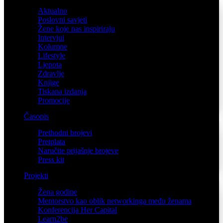
Aktualno
Poslovni savjeti
Žene koje nas inspiriraju
Intervjui
Kolumne
Lifestyle
Ljepota
Zdravlje
Knjige
Tiskana izdanja
Promocije
Časopis
Prethodni brojevi
Pretplata
Naručite prijašnje brojeve
Press kit
Projekti
Žena godine
Mentorstvo kao oblik networkinga među ženama
Konferencija Her Capital
Learn2be