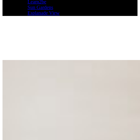
Learn2be
Sun Gardens
Esplanade View