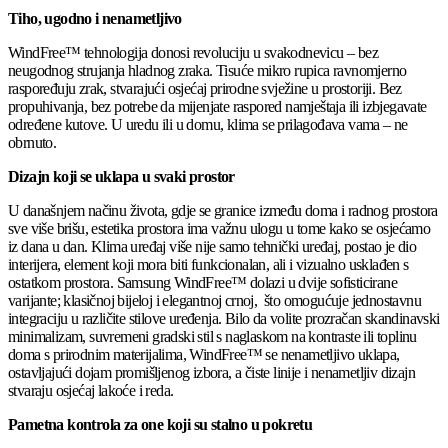
Tiho, ugodno i nenametljivo
WindFree™ tehnologija donosi revoluciju u svakodnevicu – bez
neugodnog strujanja hladnog zraka. Tisuće mikro rupica ravnomjerno
raspoređuju zrak, stvarajući osjećaj prirodne svježine u prostoriji. Bez
propuhivanja, bez potrebe da mijenjate raspored namještaja ili izbjegavate
određene kutove. U uredu ili u domu, klima se prilagođava vama – ne
obrnuto.
Dizajn koji se uklapa u svaki prostor
U današnjem načinu života, gdje se granice između doma i radnog prostora
sve više brišu, estetika prostora ima važnu ulogu u tome kako se osjećamo
iz dana u dan. Klima uređaj više nije samo tehnički uređaj, postao je dio
interijera, element koji mora biti funkcionalan, ali i vizualno usklađen s
ostatkom prostora. Samsung WindFree™ dolazi u dvije sofisticirane
varijante; klasičnoj bijeloj i elegantnoj crnoj, što omogućuje jednostavnu
integraciju u različite stilove uređenja. Bilo da volite prozračan skandinavski
minimalizam, suvremeni gradski stil s naglaskom na kontraste ili toplinu
doma s prirodnim materijalima, WindFree™ se nenametljivo uklapa,
ostavljajući dojam promišljenog izbora, a čiste linije i nenametljiv dizajn
stvaraju osjećaj lakoće i reda.
Pametna kontrola za one koji su stalno u pokretu