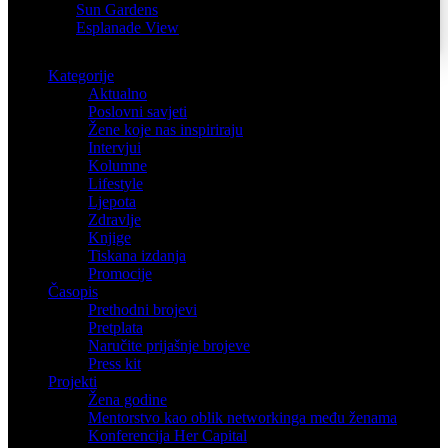
Sun Gardens
Esplanade View
Kategorije
Aktualno
Poslovni savjeti
Žene koje nas inspiriraju
Intervjui
Kolumne
Lifestyle
Ljepota
Zdravlje
Knjige
Tiskana izdanja
Promocije
Časopis
Prethodni brojevi
Pretplata
Naručite prijašnje brojeve
Press kit
Projekti
Žena godine
Mentorstvo kao oblik networkinga među ženama
Konferencija Her Capital