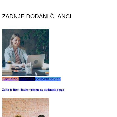
ZADNJE DODANI ČLANCI
Aktualno
Istaknuto
Poslovni savjeti
Zašto je ljeto idealno vrijeme za studentski posao