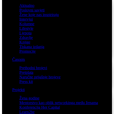
Aktualno
Poslovni savjeti
Žene koje nas inspiriraju
Intervjui
Kolumne
Lifestyle
Ljepota
Zdravlje
Knjige
Tiskana izdanja
Promocije
Časopis
Prethodni brojevi
Pretplata
Naručite prijašnje brojeve
Press kit
Projekti
Žena godine
Mentorstvo kao oblik networkinga među ženama
Konferencija Her Capital
Learn2be