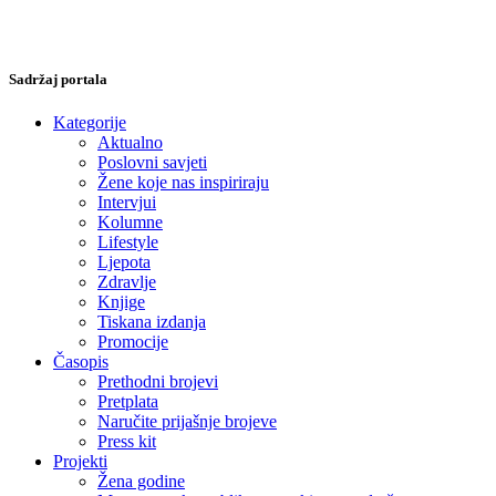
Sadržaj portala
Kategorije
Aktualno
Poslovni savjeti
Žene koje nas inspiriraju
Intervjui
Kolumne
Lifestyle
Ljepota
Zdravlje
Knjige
Tiskana izdanja
Promocije
Časopis
Prethodni brojevi
Pretplata
Naručite prijašnje brojeve
Press kit
Projekti
Žena godine