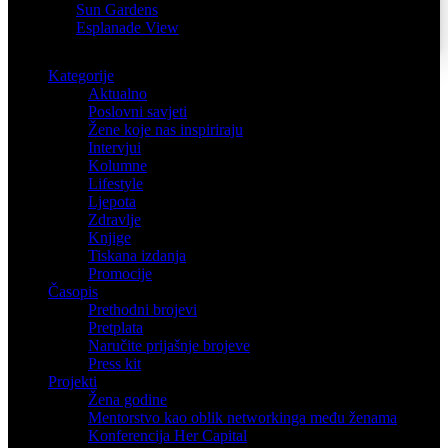
Sun Gardens
Esplanade View
Kategorije
Aktualno
Poslovni savjeti
Žene koje nas inspiriraju
Intervjui
Kolumne
Lifestyle
Ljepota
Zdravlje
Knjige
Tiskana izdanja
Promocije
Časopis
Prethodni brojevi
Pretplata
Naručite prijašnje brojeve
Press kit
Projekti
Žena godine
Mentorstvo kao oblik networkinga među ženama
Konferencija Her Capital