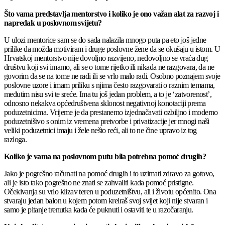
Što vama predstavlja mentorstvo i koliko je ono važan alat za razvoj i
napredak u poslovnom svijetu?
U ulozi mentorice sam se do sada nalazila mnogo puta pa eto još jedne
prilike da možda motiviram i druge poslovne žene da se okušaju u istom. U
Hrvatskoj mentorstvo nije dovoljno razvijeno, nedovoljno se vraća dug
društvu koji svi imamo, ali se o tome rijetko ili nikada ne razgovara, da ne
govorim da se na tome ne radi ili se vrlo malo radi. Osobno poznajem svoje
poslovne uzore i imam priliku s njima često razgovarati o raznim temama,
međutim nisu svi te sreće. Ima tu još jedan problem, a to je ‘zatvorenost’,
odnosno nekakva općedruštvena sklonost negativnoj konotaciji prema
poduzetnicima. Vrijeme je da prestanemo izjednačavati ozbiljno i moderno
poduzetništvo s onim iz vremena pretvorbe i privatizacije jer mnogi naši
veliki poduzetnici imaju i žele nešto reći, ali to ne čine upravo iz tog
razloga.
Koliko je vama na poslovnom putu bila potrebna pomoć drugih?
Jako je pogrešno računati na pomoć drugih i to uzimati zdravo za gotovo,
ali je isto tako pogrešno ne znati se zahvaliti kada pomoć pristigne.
Očekivanja su vrlo klizav teren u poduzetništvu, ali i životu općenito. Ona
stvaraju jedan balon u kojem potom kreiraš svoj svijet koji nije stvaran i
samo je pitanje trenutka kada će puknuti i ostaviti te u razočaranju.