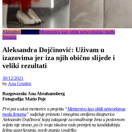
Aktualno
Istaknuto
Mentorstvo kao oblik networkinga među
ženama
Aleksandra Dojčinović: Uživam u
izazovima jer iza njih obično slijede i
veliki rezultati
30/12/2021
by
Ana Gruden
Razgovarala: Ana Abrahamsberg
Fotografija: Mario Poje
Prvi put u ulozi mentorice u projektu “
Mentorstvo kao oblik networkinga
među ženama
” sudjeluje priznata i mnogima omiljena dizajnerica
Aleksandre Dojčinović kojoj zalaganje za
osnaživanje žena u poslovnom
svijetu nije strano, pa će svoja iskustva rado prenijeti na kandidatkinju
željnu usavršavanja, novih znanja i podrške.