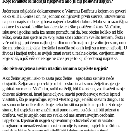
Koje kvalitete se moraju njegovati ako je cilj poslovni uspjeh?
Jučer sam odgledala dokumentarac o Warrenu Buffetu u kojem on govori
kako su Bill Gates i on, na jednom od njihovih prvih susreta, istovremeno
na papir napisali da je njihova najveća kvaliteta fokus. Malo sam razmišljala
o tome i spoznala koliko kao kreativac teško postižem fokus. Međutim,
iskustvo i godine rada iza mene pomažu mi da, bez obzira koliko mi bilo
teško, svaki dan sjedam za svoj radni stol i odradim sve što trebam, često i
više od toga, pri čemu najbolje radim ono što najmanje volim jer sam, ono
što mi priroda nije dala, izoštrila i naučila od onih koji su u tome najbolji. U
životu i karijeri treba se uvijek znati svesti u realne okvire, osvijestiti stvari
koje znaš, a još više one koje ne znaš jer je to ključ osobnog napretka.
Što biste savjetovali svim mladim ženama koje žele uspjeti?
Ako želite uspjeti i ako to zasta jako želite – apsolutno se ništa neće
dogoditi. Želja sama po sebi je u biti beskorisna i samo željeti uspjeh je
gubitak vremena. Međutim, raditi na želji, biti fokusiran, znati sažeti svoje
dnevne aktivnosti, imati jasne ciljeve, staviti potrebe svoje tvrtke ispred
vlastitih i, što je najvažnije, ispred vlastitog ega je nešto sasvim drugo. I to
su samo neke od kvaliteta koje treba brusiti na putu ka uspjehu. S druge
strane, biti uspješan ne znači imati puno novca pa čak niti biti priznat u
društvu, već je uspjeh ono sto svaka od nas smatra svojim osobnim
uspjehom. Izjednačiti uspjeh s privatnim poduzetništvom ili visoko
rangiranom menadžerskom pozicijom nije ispravno, uspjeh ima širinu-
uspjeh je biti točno tamo gdje želiš biti i dobro se osjećati s time!