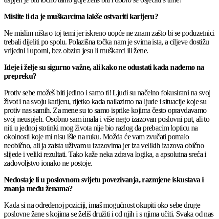
Mislite li da je muškarcima lakše ostvariti karijeru?
Ne mislim ništa o toj temi jer iskreno uopće ne znam zašto bi se poduzetnici
trebali dijeliti po spolu. Polazišna točka nam je svima ista, a ciljeve dostižu
vrijedni i uporni, bez obzira jesu li muškarci ili žene.
Ideje i želje su sigurno važne, ali kako ne odustati kada nađemo na
prepreku?
Protiv sebe možeš biti jedino i samo ti! Ljudi su načelno fokusirani na svoj
život i na svoju karijeru, rijetko kada nailazimo na ljude i situacije koje su
protiv nas samih. Za mene su to samo isprike kojima često opravdavamo
svoj neuspjeh. Osobno sam imala i više nego izazovan poslovni put, ali to
niti u jednoj stotinki mog života nije bio razlog da prebacim lopticu na
okolnosti koje mi nisu išle na ruku. Možda će vam zvučati pomalo
neobično, ali ja zaista uživam u izazovima jer iza velikih izazova obično
slijede i veliki rezultati. Tako kaže neka zdrava logika, a apsolutna sreća i
zadovoljstvo ionako ne postoje.
Nedostaje li u poslovnom svijetu povezivanja, razmjene iskustava i
znanja među ženama?
Kada si na određenoj poziciji, imaš mogućnost okupiti oko sebe druge
poslovne žene s kojima se želiš družiti i od njih i s njima učiti. Svaka od nas