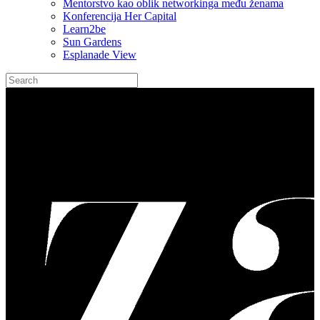
Mentorstvo kao oblik networkinga među ženama
Konferencija Her Capital
Learn2be
Sun Gardens
Esplanade View