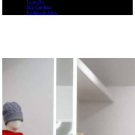
Learn2be
Sun Gardens
Esplanade View