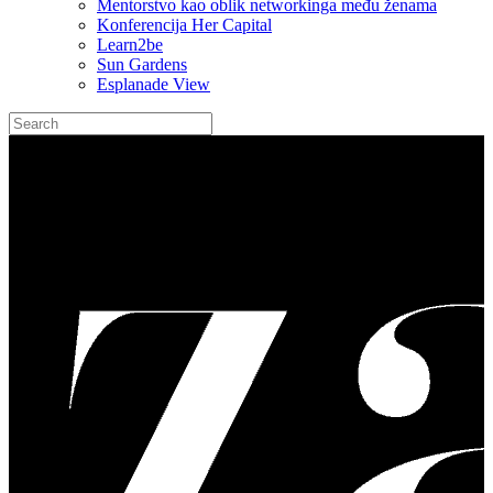
Mentorstvo kao oblik networkinga među ženama
Konferencija Her Capital
Learn2be
Sun Gardens
Esplanade View