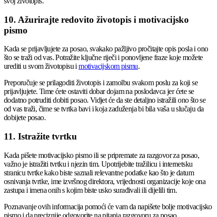
svoj životopis.
10. Ažurirajte redovito životopis i motivacijsko
pismo
Kada se prijavljujete za posao, svakako pažljivo pročitajte opis posla i ono
što se traži od vas. Potražite ključne riječi i ponovljene fraze koje možete
urediti u svom životopisu i
motivacijskom pismu
.
Preporučuje se prilagoditi životopis i zamolbu svakom poslu za koji se
prijavljujete. Time ćete ostaviti dobar dojam na poslodavca jer ćete se
dodatno potruditi dobiti posao. Vidjet će da ste detaljno istražili ono što se
od vas traži, čime se tvrtka bavi i koja zaduženja bi bila vaša u slučaju da
dobijete posao.
11. Istražite tvrtku
Kada pišete motivacijsko pismo ili se pripremate za razgovor za posao,
važno je istražiti tvrtku i njezin tim. Upotrijebite tražilicu i internetsku
stranicu tvrtke kako biste saznali relevantne podatke kao što je datum
osnivanja tvrtke, ime izvršnog direktora, vrijednosti organizacije koje ona
zastupa i imena onih s kojim biste usko surađivali ili dijelili tim.
Poznavanje ovih informacija pomoći će vam da napišete bolje motivacijsko
pismo i da preciznije odgovorite na pitanja razgovoru za posao.