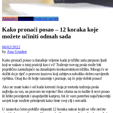
Aktualno
Istaknuto
Poslovni savjeti
Kako pronaći posao – 12 koraka koje
možete učiniti odmah sada
06/02/2022
by
Ana Gruden
Kako pronaći posao u današnje vrijeme kada je tržište rada prepuno ljudi
koji se nalaze u istoj poziciji kao i vi? Traženje novog posla može biti
poprilično zastrašujuće na današnjem konkurentskom tržištu. Mnogi će se
složiti da je riječ o pravom izazovu koji zahtjeva nekoliko dobro razvijenih
vještina. Onaj tko ih bolje razumije i poznaje, taj će prije dobiti posao!
Ako ne znate kako i od kuda krenuti i koja je metoda traženja posla
najbolja za vas, na pravom ste mjestu! Bez obzira na to tražite li novi posao
ili želite promijeniti i unaprijediti karijeru, bit će vam potrebni najučinkovitiji
savjeti koje možete primijeniti kako biste svoj cilj i ostvarili.
U nastavku ćemo pobliže objasniti 12 koraka nakon kojih se više nećete