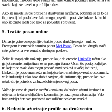
informacija. Također, treba sadržavati vaše kontakt podatke i linkove na sve
stavke koje ste naveli u portfoliju radova.
Ako ste naveli i svoje profile na društvenim mrežama, pobrinite se za to da
ih potencijalni poslodavci lako mogu posjetiti – postavite linkove kako bi
ono što znate raditi bilo lako za pogledati i provjeriti.
5. Tražite posao online
Danas je gotovo nepojmljivo tražite posao drukčije nego – online.
Pretragom internetskih stranica poput
Moj Posao
, Posao.hr i drugih, naići
ćete gotovo na sve trenutno dostupne poslove.
Želite li unaprijediti traženje, preporuka je da otvorite
LinkedIn
račun ako
ga još nemate i orijentirate se na pretragu i tamo. Osim što postoji odjeljak
na kojem se svaki dan mogu pronaći novi poslovi u vašoj industriji,
LinkedIn je poslovna mreža na kojoj se lako možete povezati s osobama iz
vaše industrije i tako brzo dobiti savjete, ali i informacije, preporuke i sve
ostalo što je potrebno za brzo dobivanje novog posla.
Važno je samo da gradite mrežu kontakata, da budete ažurni i redoviti u
objavama te da se uključite u komentiranje i razmjenu informacija. Vrlo
brzo uvidjet ćete sve prednosti ove odlične poslovne mreže!
6. Redovito ažurirajte profile na društvenim