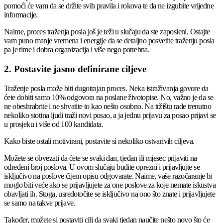
pomoći će vam da se držite svih pravila i rokova te da ne izgubite vrijedne
informacije.
Naime, proces traženja posla još je teži u slučaju da ste zaposleni. Ostajte
vam puno manje vremena i energije da se detaljno posvetite traženju posla
pa je time i dobra organizacija i više nego potrebna.
2. Postavite jasno definirane ciljeve
Traženje posla može biti dugotrajan proces. Neka istraživanja govore da
ćete dobiti samo 10% odgovora na poslane životopise. No, važno je da se
ne obeshrabrite i ne shvatite to kao nešto osobno. Na tržištu rade trenutno
nekoliko stotina ljudi traži novi posao, a ja jednu prijavu za posao prijavi se
u prosjeku i više od 100 kandidata.
Kako biste ostali motivirani, postavite si nekoliko ostvarivih ciljeva.
Možete se obvezati da ćete se svaki dan, tjedan ili mjesec prijaviti na
određeni broj poslova. U ovom slučaju budite oprezni i prijavljujte se
isključivo na poslove čijem opisu odgovarate. Naime, vaše razočaranje bi
moglo biti veće ako se prijavljujete za one poslove za koje nemate iskustva
obavljati ih. Stoga, usredotočite se isključivo na ono što znate i prijavljujete
se samo na takve prijave.
Također, možete si postaviti cilj da svaki tjedan naučite nešto novo što će