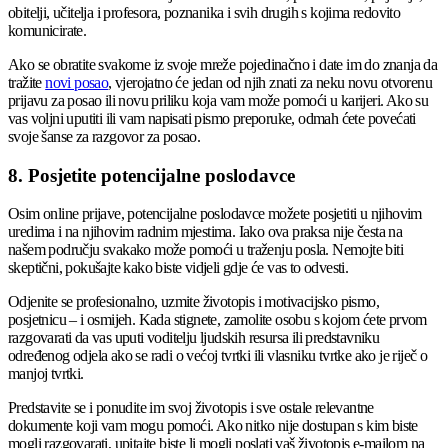
obitelji, učitelja i profesora, poznanika i svih drugih s kojima redovito
komunicirate.
Ako se obratite svakome iz svoje mreže pojedinačno i date im do znanja da
tražite
novi posao
, vjerojatno će jedan od njih znati za neku novu otvorenu
prijavu za posao ili novu priliku koja vam može pomoći u karijeri. Ako su
vas voljni uputiti ili vam napisati pismo preporuke, odmah ćete povećati
svoje šanse za razgovor za posao.
8. Posjetite potencijalne poslodavce
Osim online prijave, potencijalne poslodavce možete posjetiti u njihovim
uredima i na njihovim radnim mjestima. Iako ova praksa nije česta na
našem području svakako može pomoći u traženju posla. Nemojte biti
skeptični, pokušajte kako biste vidjeli gdje će vas to odvesti.
Odjenite se profesionalno, uzmite životopis i motivacijsko pismo,
posjetnicu – i osmijeh. Kada stignete, zamolite osobu s kojom ćete prvom
razgovarati da vas uputi voditelju ljudskih resursa ili predstavniku
određenog odjela ako se radi o većoj tvrtki ili vlasniku tvrtke ako je riječ o
manjoj tvrtki.
Predstavite se i ponudite im svoj životopis i sve ostale relevantne
dokumente koji vam mogu pomoći. Ako nitko nije dostupan s kim biste
mogli razgovarati, upitajte biste li mogli poslati vaš životopis e-mailom na