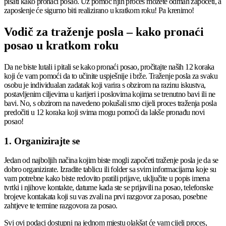
pisati kako pronaći posao. Uz pomoć njih proces možete odmah započeti, a
zaposlenje će sigurno biti realizirano u kratkom roku! Pa krenimo!
Vodič za traženje posla – kako pronaći
posao u kratkom roku
Da ne biste lutali i pitali se kako pronaći posao, pročitajte naših 12 koraka
koji će vam pomoći da to učinite uspješnije i brže. Traženje posla za svaku
osobu je individualan zadatak koji varira s obzirom na razinu iskustva,
postavljenim ciljevima u karijeri i poslovima kojima se trenutno bavi ili ne
bavi. No, s obzirom na navedeno pokušali smo cijeli proces traženja posla
predočiti u 12 koraka koji svima mogu pomoći da lakše pronađu novi
posao!
1. Organizirajte se
Jedan od najboljih načina kojim biste mogli započeti traženje posla je da se
dobro organizirate. Izradite tablicu ili folder sa svim informacijama koje su
vam potrebne kako biste redovito pratili prijave, uključite u popis imena
tvrtki i njihove kontakte, datume kada ste se prijavili na posao, telefonske
brojeve kontakata koji su vas zvali na prvi razgovor za posao, posebne
zahtjeve te termine razgovora za posao.
Svi ovi podaci dostupni na jednom mjestu olakšat će vam cijeli proces,