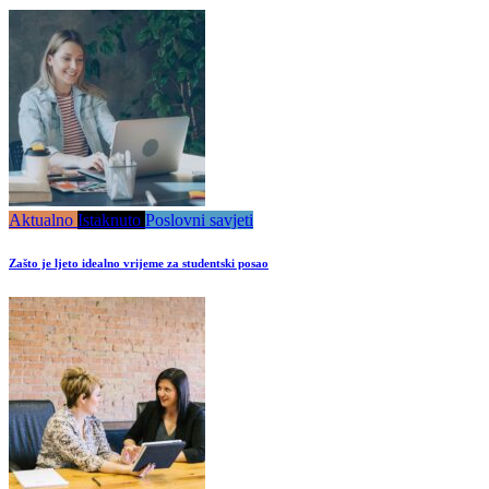
Aktualno
Istaknuto
Poslovni savjeti
Zašto je ljeto idealno vrijeme za studentski posao