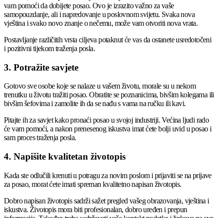
vam pomoći da dobijete posao. Ovo je izrazito važno za vaše
samopouzdanje, ali i napredovanje u poslovnom svijetu. Svaka nova
vještina i svako novo znanje o nečemu, može vam otvoriti nova vrata.
Postavljanje različitih vrsta ciljeva potaknut će vas da ostanete usredotočeni
i pozitivni tijekom traženja posla.
3. Potražite savjete
Gotovo sve osobe koje se nalaze u vašem životu, morale su u nekom
trenutku u životu tražiti posao. Obratite se poznanicima, bivšim kolegama ili
bivšim šefovima i zamolite ih da se nađu s vama na ručku ili kavi.
Pitajte ih za savjet kako pronaći posao u svojoj industriji. Većina ljudi rado
će vam pomoći, a nakon prenesenog iskustva imat ćete bolji uvid u posao i
sam proces traženja posla.
4. Napišite kvalitetan životopis
Kada ste odlučili krenuti u potragu za novim poslom i prijaviti se na prijave
za posao, morat ćete imati spreman kvalitetno napisan životopis.
Dobro napisan životopis sadrži sažet pregled vašeg obrazovanja, vještina i
iskustva. Životopis mora biti profesionalan, dobro uređen i prepun