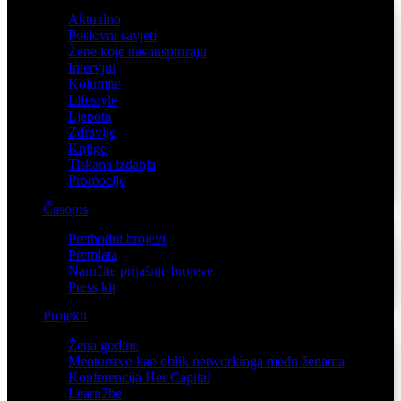
Aktualno
Poslovni savjeti
Žene koje nas inspiriraju
Intervjui
Kolumne
Lifestyle
Ljepota
Zdravlje
Knjige
Tiskana izdanja
Promocije
Časopis
Prethodni brojevi
Pretplata
Naručite prijašnje brojeve
Press kit
Projekti
Žena godine
Mentorstvo kao oblik networkinga među ženama
Konferencija Her Capital
Learn2be