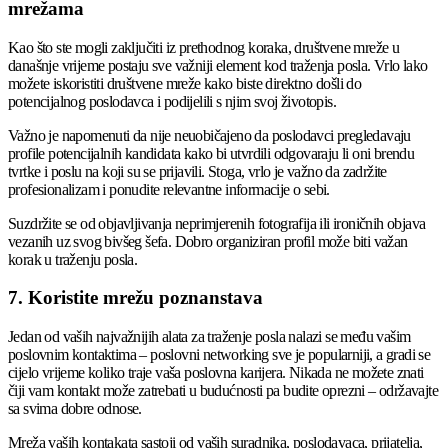
mrežama
Kao što ste mogli zaključiti iz prethodnog koraka, društvene mreže u
današnje vrijeme postaju sve važniji element kod traženja posla. Vrlo lako
možete iskoristiti društvene mreže kako biste direktno došli do
potencijalnog poslodavca i podijelili s njim svoj životopis.
Važno je napomenuti da nije neuobičajeno da poslodavci pregledavaju
profile potencijalnih kandidata kako bi utvrdili odgovaraju li oni brendu
tvrtke i poslu na koji su se prijavili. Stoga, vrlo je važno da zadržite
profesionalizam i ponudite relevantne informacije o sebi.
Suzdržite se od objavljivanja neprimjerenih fotografija ili ironičnih objava
vezanih uz svog bivšeg šefa. Dobro organiziran profil može biti važan
korak u traženju posla.
7. Koristite mrežu poznanstava
Jedan od vaših najvažnijih alata za traženje posla nalazi se među vašim
poslovnim kontaktima – poslovni networking sve je popularniji, a gradi se
cijelo vrijeme koliko traje vaša poslovna karijera. Nikada ne možete znati
čiji vam kontakt može zatrebati u budućnosti pa budite oprezni – održavajte
sa svima dobre odnose.
Mreža vaših kontakata sastoji od vaših suradnika, poslodavaca, prijatelja,