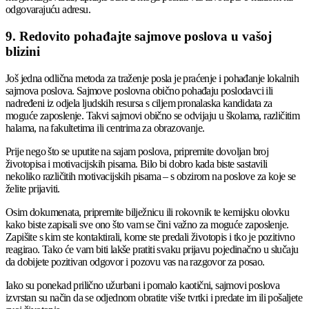
odgovarajuću adresu.
9. Redovito pohađajte sajmove poslova u vašoj
blizini
Još jedna odlična metoda za traženje posla je praćenje i pohađanje lokalnih
sajmova poslova. Sajmove poslovna obično pohađaju poslodavci ili
nadređeni iz odjela ljudskih resursa s ciljem pronalaska kandidata za
moguće zaposlenje. Takvi sajmovi obično se odvijaju u školama, različitim
halama, na fakultetima ili centrima za obrazovanje.
Prije nego što se uputite na sajam poslova, pripremite dovoljan broj
životopisa i motivacijskih pisama. Bilo bi dobro kada biste sastavili
nekoliko različitih motivacijskih pisama – s obzirom na poslove za koje se
želite prijaviti.
Osim dokumenata, pripremite bilježnicu ili rokovnik te kemijsku olovku
kako biste zapisali sve ono što vam se čini važno za moguće zaposlenje.
Zapišite s kim ste kontaktirali, kome ste predali životopis i tko je pozitivno
reagirao. Tako će vam biti lakše pratiti svaku prijavu pojedinačno u slučaju
da dobijete pozitivan odgovor i pozovu vas na razgovor za posao.
Iako su ponekad prilično užurbani i pomalo kaotični, sajmovi poslova
izvrstan su način da se odjednom obratite više tvrtki i predate im ili pošaljete