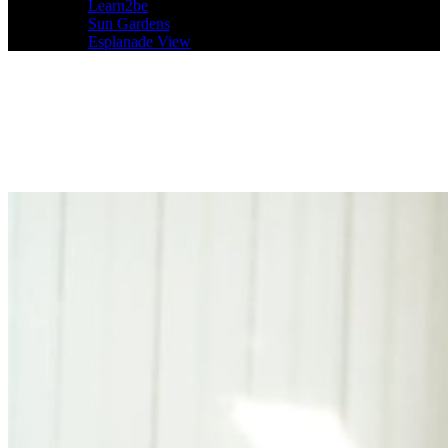
Learn2be
Sun Gardens
Esplanade View