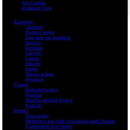
Sun Gardens
Esplanade View
Kategorije
Aktualno
Poslovni savjeti
Žene koje nas inspiriraju
Intervjui
Kolumne
Lifestyle
Ljepota
Zdravlje
Knjige
Tiskana izdanja
Promocije
Časopis
Prethodni brojevi
Pretplata
Naručite prijašnje brojeve
Press kit
Projekti
Žena godine
Mentorstvo kao oblik networkinga među ženama
Konferencija Her Capital