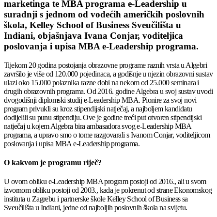
marketinga te MBA programa e-Leadership u
suradnji s jednom od vodećih američkih poslovnih
škola, Kelley School of Business Sveučilišta u
Indiani, objašnjava Ivana Conjar, voditeljica
poslovanja i upisa MBA e-Leadership programa.
Tijekom 20 godina postojanja obrazovne programe raznih vrsta u Algebri
završilo je više od 120.000 pojedinaca, a godišnje u njezin obrazovni sustav
ulazi oko 15.000 polaznika razne dobi na nekom od 25.000 seminara i
drugih obrazovnih programa. Od 2016. godine Algebra u svoj sustav uvodi
dvogodišnji diplomski studij e-Leadership MBA. Pionire za svoj novi
program privukli su kroz stipendijski natječaj, a najboljem kandidatu
dodijelili su punu stipendiju. Ove je godine treći put otvoren stipendijski
natječaj u kojem Algebra bira ambasadora svog e-Leadership MBA
programa, a upravo smo o tome razgovarali s Ivanom Conjar, voditeljicom
poslovanja i upisa MBA e-Leadership programa.
O kakvom je programu riječ?
U ovom obliku e-Leadership MBA program postoji od 2016., ali u svom
izvornom obliku postoji od 2003., kada je pokrenut od strane Ekonomskog
instituta u Zagrebu i partnerske škole Kelley School of Business sa
Sveučilišta u Indiani, jedne od najboljih poslovnih škola na svijetu.