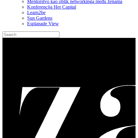
Mentorstvo kao oblik networkinga među ženama
Konferencija Her Capital
Learn2be
Sun Gardens
Esplanade View