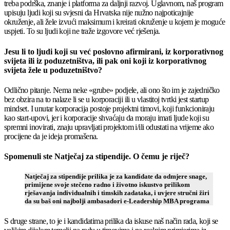
treba podrška, znanje i platforma za daljnji razvoj. Uglavnom, naš program
upisuju ljudi koji su svjesni da Hrvatska nije nužno najpoticajnije
okruženje, ali žele izvući maksimum i kreirati okruženje u kojem je moguće
uspjeti. To su ljudi koji ne traže izgovore već rješenja.
Jesu li to ljudi koji su već poslovno afirmirani, iz korporativnog
svijeta ili iz poduzetništva, ili pak oni koji iz korporativnog
svijeta žele u poduzetništvo?
Odlično pitanje. Nema neke «grube» podjele, ali ono što im je zajedničko
bez obzira na to nalaze li se u korporaciji ili u vlastitoj tvrtki jest startup
mindset. I unutar korporacija postoje projektni timovi, koji funkcioniraju
kao start-upovi, jer i korporacije shvaćaju da moraju imati ljude koji su
spremni inovirati, znaju upravljati projektom i/ili odustati na vrijeme ako
procijene da je ideja promašena.
Spomenuli ste Natječaj za stipendije. O čemu je riječ?
Natječaj za stipendije prilika je za kandidate da odmjere snage,
primijene svoje stečeno radno i životno iskustvo prilikom
rješavanja individualnih i timskih zadataka, i uvjere stručni žiri
da su baš oni najbolji ambasadori e-Leadership MBA programa
S druge strane, to je i kandidatima prilika da iskuse naš način rada, koji se