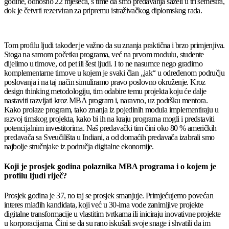
godine, odnosno 22 mjeseca, s time da smo predavanja saželi u tri semestra,
dok je četvrti rezerviran za pripremu istraživačkog diplomskog rada.
Tom profilu ljudi također je važno da su znanja praktična i brzo primjenjiva.
Stoga na samom početku programa, već na prvom modulu, studente
dijelimo u timove, od pet ili šest ljudi. I to ne nasumce nego gradimo
komplementarne timove u kojem je svaki član „jak“ u određenom području
poslovanja i na taj način simuliramo pravo poslovno okruženje. Kroz
design thinking metodologiju, tim odabire temu projekta koju će dalje
nastaviti razvijati kroz MBA program i, naravno, uz podršku mentora.
Kako prolaze program, tako znanja iz pojedinih modula implementiraju u
razvoj timskog projekta, kako bi ih na kraju programa mogli i predstaviti
potencijalnim investitorima. Naš predavački tim čini oko 80 % američkih
predavača sa Sveučilišta u Indiani, a od domaćih predavača izabrali smo
najbolje stručnjake iz područja digitalne ekonomije.
Koji je prosjek godina polaznika MBA programa i o kojem je
profilu ljudi riječ?
Prosjek godina je 37, no taj se prosjek smanjuje. Primjećujemo povećan
interes mlađih kandidata, koji već u 30-ima vode zanimljive projekte
digitalne transformacije u vlastitim tvrtkama ili iniciraju inovativne projekte
u korporacijama. Čini se da su rano iskušali svoje snage i shvatili da im