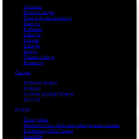
Aktualno
Poslovni savjeti
Žene koje nas inspiriraju
Intervjui
Kolumne
Lifestyle
Ljepota
Zdravlje
Knjige
Tiskana izdanja
Promocije
Časopis
Prethodni brojevi
Pretplata
Naručite prijašnje brojeve
Press kit
Projekti
Žena godine
Mentorstvo kao oblik networkinga među ženama
Konferencija Her Capital
Learn2be