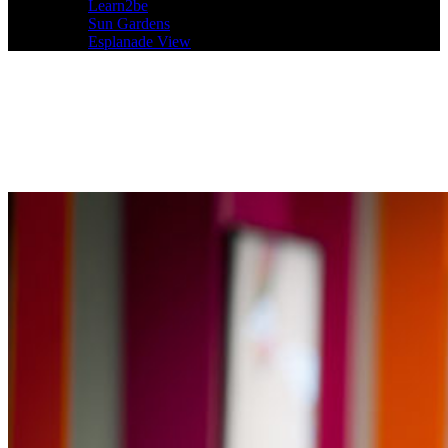
Learn2be
Sun Gardens
Esplanade View