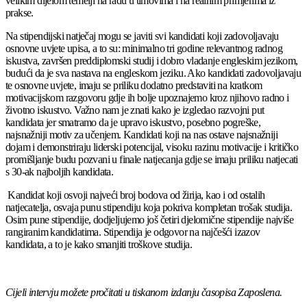
velikim dijelom temelji na radu u timovima i na realnim primjerima iz
prakse.
Na stipendijski natječaj mogu se javiti svi kandidati koji zadovoljavaju
osnovne uvjete upisa, a to su: minimalno tri godine relevantnog radnog
iskustva, završen preddiplomski studij i dobro vladanje engleskim jezikom,
budući da je sva nastava na engleskom jeziku. Ako kandidati zadovoljavaju
te osnovne uvjete, imaju se priliku dodatno predstaviti na kratkom
motivacijskom razgovoru gdje ih bolje upoznajemo kroz njihovo radno i
životno iskustvo. Važno nam je znati kako je izgledao razvojni put
kandidata jer smatramo da je upravo iskustvo, posebno pogreške,
najsnažniji motiv za učenjem. Kandidati koji na nas ostave najsnažniji
dojam i demonstriraju liderski potencijal, visoku razinu motivacije i kritičko
promišljanje budu pozvani u finale natjecanja gdje se imaju priliku natjecati
s 30-ak najboljih kandidata.
Kandidat koji osvoji najveći broj bodova od žirija, kao i od ostalih
natjecatelja, osvaja punu stipendiju koja pokriva kompletan trošak studija.
Osim pune stipendije, dodjeljujemo još četiri djelomične stipendije najviše
rangiranim kandidatima. Stipendija je odgovor na najčešći izazov
kandidata, a to je kako smanjiti troškove studija.
Cijeli intervju možete pročitati u tiskanom izdanju časopisa Zaposlena.