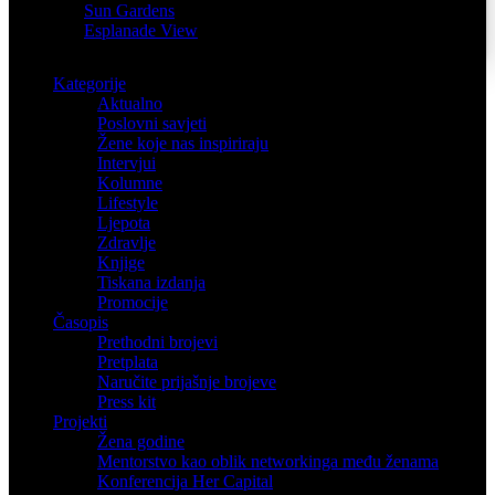
Sun Gardens
Esplanade View
Kategorije
Aktualno
Poslovni savjeti
Žene koje nas inspiriraju
Intervjui
Kolumne
Lifestyle
Ljepota
Zdravlje
Knjige
Tiskana izdanja
Promocije
Časopis
Prethodni brojevi
Pretplata
Naručite prijašnje brojeve
Press kit
Projekti
Žena godine
Mentorstvo kao oblik networkinga među ženama
Konferencija Her Capital