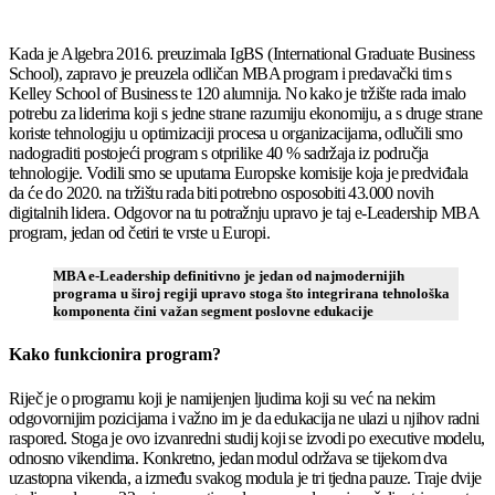
Kada je Algebra 2016. preuzimala IgBS (International Graduate Business
School), zapravo je preuzela odličan MBA program i predavački tim s
Kelley School of Business te 120 alumnija. No kako je tržište rada imalo
potrebu za liderima koji s jedne strane razumiju ekonomiju, a s druge strane
koriste tehnologiju u optimizaciji procesa u organizacijama, odlučili smo
nadograditi postojeći program s otprilike 40 % sadržaja iz područja
tehnologije. Vodili smo se uputama Europske komisije koja je predviđala
da će do 2020. na tržištu rada biti potrebno osposobiti 43.000 novih
digitalnih lidera. Odgovor na tu potražnju upravo je taj e-Leadership MBA
program, jedan od četiri te vrste u Europi.
MBA e-Leadership definitivno je jedan od najmodernijih
programa u široj regiji upravo stoga što integrirana tehnološka
komponenta čini važan segment poslovne edukacije
Kako funkcionira program?
Riječ je o programu koji je namijenjen ljudima koji su već na nekim
odgovornijim pozicijama i važno im je da edukacija ne ulazi u njihov radni
raspored. Stoga je ovo izvanredni studij koji se izvodi po executive modelu,
odnosno vikendima. Konkretno, jedan modul održava se tijekom dva
uzastopna vikenda, a između svakog modula je tri tjedna pauze. Traje dvije