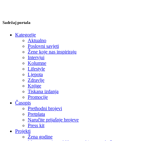
Sadržaj portala
Kategorije
Aktualno
Poslovni savjeti
Žene koje nas inspiriraju
Intervjui
Kolumne
Lifestyle
Ljepota
Zdravlje
Knjige
Tiskana izdanja
Promocije
Časopis
Prethodni brojevi
Pretplata
Naručite prijašnje brojeve
Press kit
Projekti
Žena godine