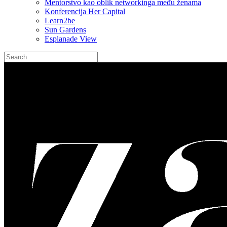
Mentorstvo kao oblik networkinga među ženama
Konferencija Her Capital
Learn2be
Sun Gardens
Esplanade View