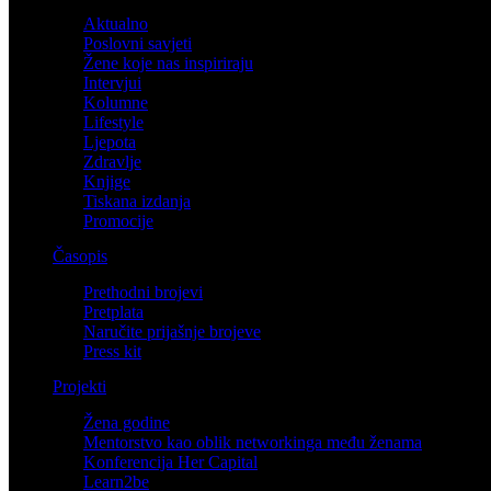
Aktualno
Poslovni savjeti
Žene koje nas inspiriraju
Intervjui
Kolumne
Lifestyle
Ljepota
Zdravlje
Knjige
Tiskana izdanja
Promocije
Časopis
Prethodni brojevi
Pretplata
Naručite prijašnje brojeve
Press kit
Projekti
Žena godine
Mentorstvo kao oblik networkinga među ženama
Konferencija Her Capital
Learn2be