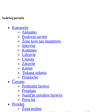
Sadržaj portala
Kategorije
Aktualno
Poslovni savjeti
Žene koje nas inspiriraju
Intervjui
Kolumne
Lifestyle
Ljepota
Zdravlje
Knjige
Tiskana izdanja
Promocije
Časopis
Prethodni brojevi
Pretplata
Naručite prijašnje brojeve
Press kit
Projekti
Žena godine