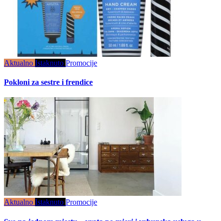
Aktualno
Istaknuto
Promocije
Pokloni za sestre i frendice
Aktualno
Istaknuto
Promocije