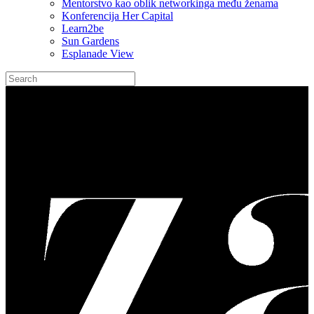
Mentorstvo kao oblik networkinga među ženama
Konferencija Her Capital
Learn2be
Sun Gardens
Esplanade View