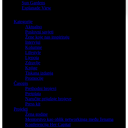
Sun Gardens
Esplanade View
Kategorije
Aktualno
Poslovni savjeti
Žene koje nas inspiriraju
Intervjui
Kolumne
Lifestyle
Ljepota
Zdravlje
Knjige
Tiskana izdanja
Promocije
Časopis
Prethodni brojevi
Pretplata
Naručite prijašnje brojeve
Press kit
Projekti
Žena godine
Mentorstvo kao oblik networkinga među ženama
Konferencija Her Capital