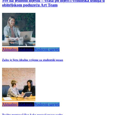
Sve na jednom mjestu – vrata po mjeri i vrhunska usluga u
obiteljskom poduzeću Art Team
Aktualno
Istaknuto
Poslovni savjeti
Zašto je ljeto idealno vrijeme za studentski posao
Aktualno
Istaknuto
Poslovni savjeti
Tražite mentora? Evo kako pronaći pravu osobu