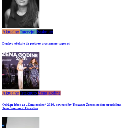
Aktualno
Intervjui
Istaknuto
Društvo očekuje da prebrzo prestanemo tugovati
Aktualno
Istaknuto
Žena godine
Održan Izbor za „Ženu godine“ 2026. powered by Teoxane: Ženom godine proglašena
Tena Šimonović Einwalter