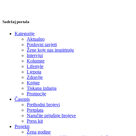
Sadržaj portala
Kategorije
Aktualno
Poslovni savjeti
Žene koje nas inspiriraju
Intervjui
Kolumne
Lifestyle
Ljepota
Zdravlje
Knjige
Tiskana izdanja
Promocije
Časopis
Prethodni brojevi
Pretplata
Naručite prijašnje brojeve
Press kit
Projekti
Žena godine