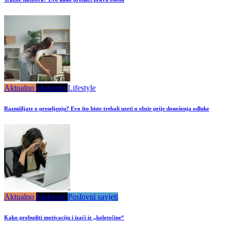
Aktualno
Istaknuto
Lifestyle
Razmišljate o preseljenju? Evo što biste trebali uzeti u obzir prije donošenja odluke
Aktualno
Istaknuto
Poslovni savjeti
Kako probuditi motivaciju i izaći iz „kolotečine“