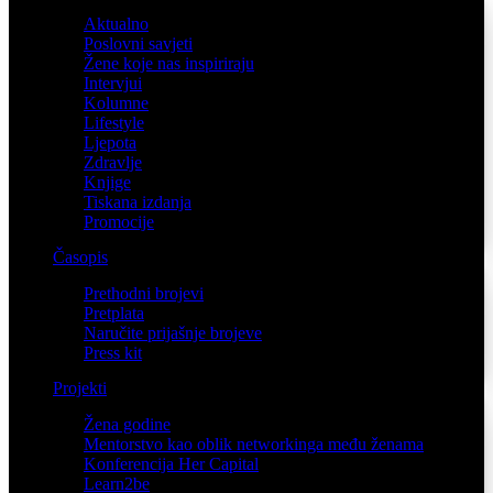
Aktualno
Poslovni savjeti
Žene koje nas inspiriraju
Intervjui
Kolumne
Lifestyle
Ljepota
Zdravlje
Knjige
Tiskana izdanja
Promocije
Časopis
Prethodni brojevi
Pretplata
Naručite prijašnje brojeve
Press kit
Projekti
Žena godine
Mentorstvo kao oblik networkinga među ženama
Konferencija Her Capital
Learn2be