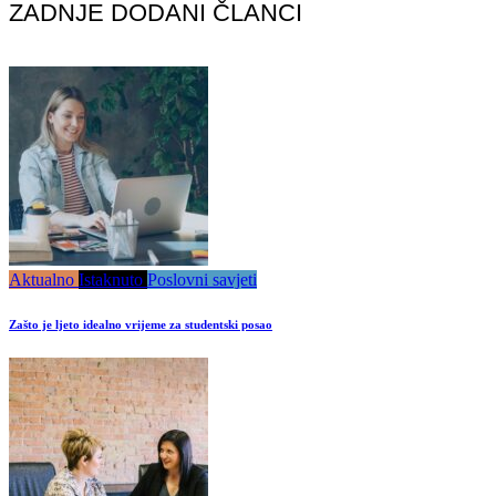
ZADNJE DODANI ČLANCI
Aktualno
Istaknuto
Poslovni savjeti
Zašto je ljeto idealno vrijeme za studentski posao