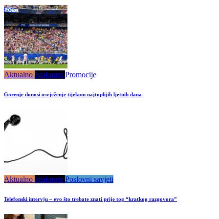
Aktualno
Istaknuto
Promocije
Gorenje donosi osvježenje tijekom najtoplijih ljetnih dana
Aktualno
Istaknuto
Poslovni savjeti
Telefonski intervju – evo što trebate znati prije tog “kratkog razgovora”