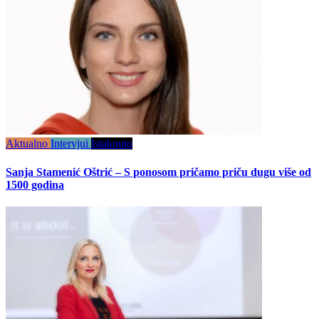
Aktualno
Intervjui
Istaknuto
Sanja Stamenić Oštrić – S ponosom pričamo priču dugu više od
1500 godina