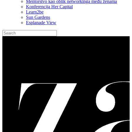
Mentorstvo kao oblik networkinga među ženama
Konferencija Her Capital
Learn2be
Sun Gardens
Esplanade View