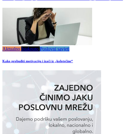
Aktualno
Istaknuto
Poslovni savjeti
Kako probuditi motivaciju i izaći iz „kolotečine“