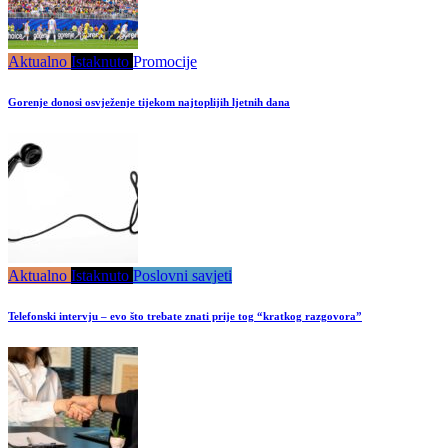
Aktualno
Istaknuto
Promocije
Gorenje donosi osvježenje tijekom najtoplijih ljetnih dana
Aktualno
Istaknuto
Poslovni savjeti
Telefonski intervju – evo što trebate znati prije tog “kratkog razgovora”