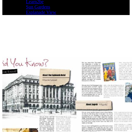
Learn2be
Sun Gardens
Esplanade View