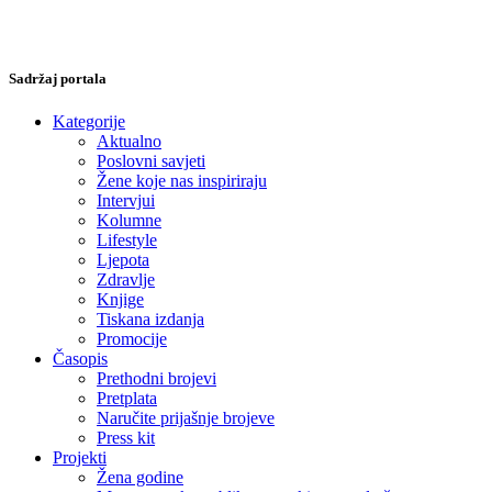
Sadržaj portala
Kategorije
Aktualno
Poslovni savjeti
Žene koje nas inspiriraju
Intervjui
Kolumne
Lifestyle
Ljepota
Zdravlje
Knjige
Tiskana izdanja
Promocije
Časopis
Prethodni brojevi
Pretplata
Naručite prijašnje brojeve
Press kit
Projekti
Žena godine