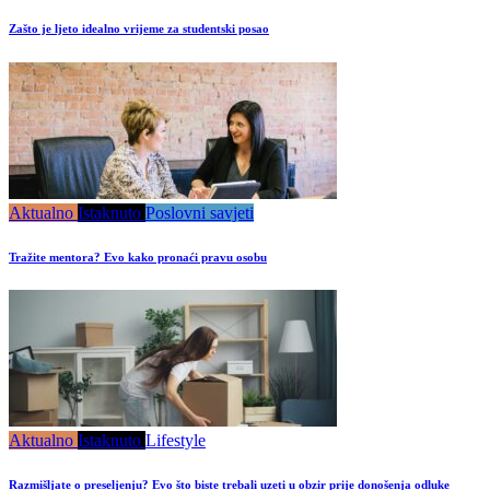
Zašto je ljeto idealno vrijeme za studentski posao
Aktualno
Istaknuto
Poslovni savjeti
Tražite mentora? Evo kako pronaći pravu osobu
Aktualno
Istaknuto
Lifestyle
Razmišljate o preseljenju? Evo što biste trebali uzeti u obzir prije donošenja odluke