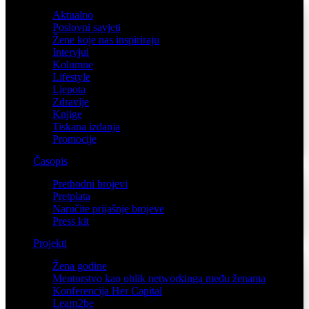
Aktualno
Poslovni savjeti
Žene koje nas inspiriraju
Intervjui
Kolumne
Lifestyle
Ljepota
Zdravlje
Knjige
Tiskana izdanja
Promocije
Časopis
Prethodni brojevi
Pretplata
Naručite prijašnje brojeve
Press kit
Projekti
Žena godine
Mentorstvo kao oblik networkinga među ženama
Konferencija Her Capital
Learn2be