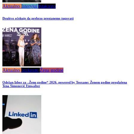
Aktualno
Intervjui
Istaknuto
Društvo očekuje da prebrzo prestanemo tugovati
Aktualno
Istaknuto
Žena godine
Održan Izbor za „Ženu godine“ 2026. powered by Teoxane: Ženom godine proglašena
Tena Šimonović Einwalter