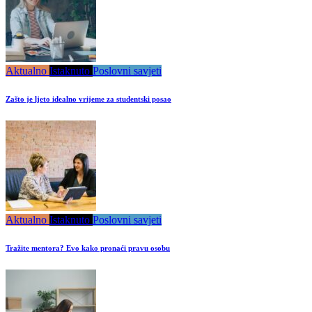
Aktualno
Istaknuto
Poslovni savjeti
Zašto je ljeto idealno vrijeme za studentski posao
Aktualno
Istaknuto
Poslovni savjeti
Tražite mentora? Evo kako pronaći pravu osobu