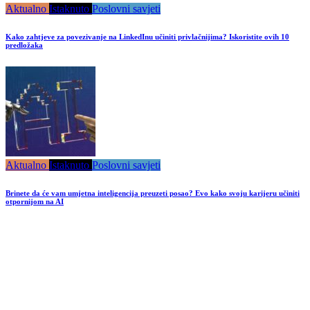
Aktualno
Istaknuto
Poslovni savjeti
Kako zahtjeve za povezivanje na LinkedInu učiniti privlačnijima? Iskoristite ovih 10
predložaka
Aktualno
Istaknuto
Poslovni savjeti
Brinete da će vam umjetna inteligencija preuzeti posao? Evo kako svoju karijeru učiniti
otpornijom na AI