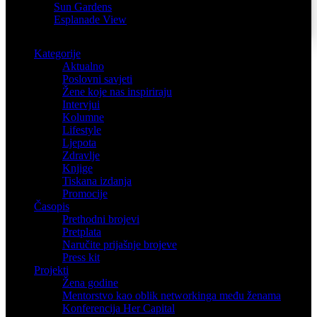
Sun Gardens
Esplanade View
Kategorije
Aktualno
Poslovni savjeti
Žene koje nas inspiriraju
Intervjui
Kolumne
Lifestyle
Ljepota
Zdravlje
Knjige
Tiskana izdanja
Promocije
Časopis
Prethodni brojevi
Pretplata
Naručite prijašnje brojeve
Press kit
Projekti
Žena godine
Mentorstvo kao oblik networkinga među ženama
Konferencija Her Capital