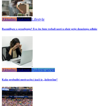
Aktualno
Istaknuto
Lifestyle
Razmišljate o preseljenju? Evo što biste trebali uzeti u obzir prije donošenja odluke
Aktualno
Istaknuto
Poslovni savjeti
Kako probuditi motivaciju i izaći iz „kolotečine“