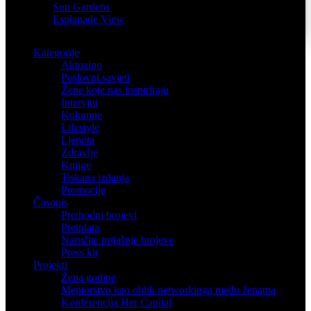
Sun Gardens
Esplanade View
Kategorije
Aktualno
Poslovni savjeti
Žene koje nas inspiriraju
Intervjui
Kolumne
Lifestyle
Ljepota
Zdravlje
Knjige
Tiskana izdanja
Promocije
Časopis
Prethodni brojevi
Pretplata
Naručite prijašnje brojeve
Press kit
Projekti
Žena godine
Mentorstvo kao oblik networkinga među ženama
Konferencija Her Capital