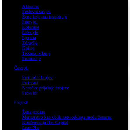
Aktualno
Poslovni savjeti
Žene koje nas inspiriraju
Intervjui
Kolumne
Lifestyle
Ljepota
Zdravlje
Knjige
Tiskana izdanja
Promocije
Časopis
Prethodni brojevi
Pretplata
Naručite prijašnje brojeve
Press kit
Projekti
Žena godine
Mentorstvo kao oblik networkinga među ženama
Konferencija Her Capital
Learn2be