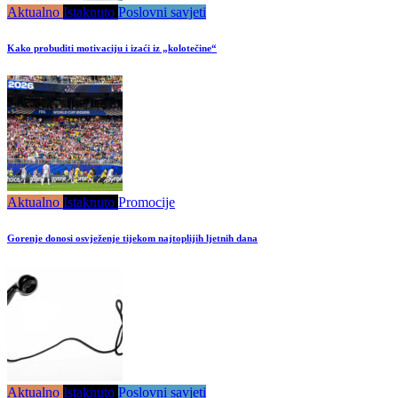
Aktualno
Istaknuto
Poslovni savjeti
Kako probuditi motivaciju i izaći iz „kolotečine“
Aktualno
Istaknuto
Promocije
Gorenje donosi osvježenje tijekom najtoplijih ljetnih dana
Aktualno
Istaknuto
Poslovni savjeti