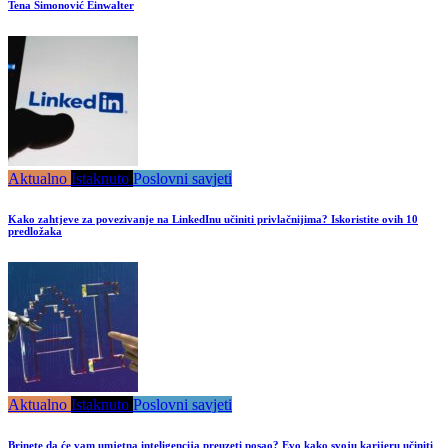
Tena Šimonović Einwalter
Aktualno
Istaknuto
Poslovni savjeti
Kako zahtjeve za povezivanje na LinkedInu učiniti privlačnijima? Iskoristite ovih 10
predložaka
Aktualno
Istaknuto
Poslovni savjeti
Brinete da će vam umjetna inteligencija preuzeti posao? Evo kako svoju karijeru učiniti