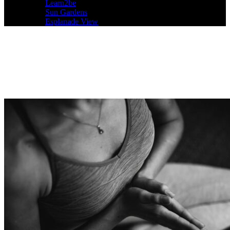
Learn2be
Sun Gardens
Esplanade View