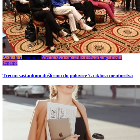
Aktualno
Istaknuto
Mentorstvo kao oblik networkinga među
ženama
Trećim sastankom došli smo do polovice 7. ciklusa mentorstva