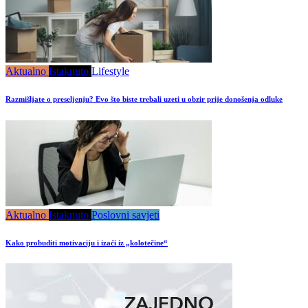
Aktualno
Istaknuto
Lifestyle
Razmišljate o preseljenju? Evo što biste trebali uzeti u obzir prije donošenja odluke
Aktualno
Istaknuto
Poslovni savjeti
Kako probuditi motivaciju i izaći iz „kolotečine“