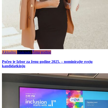
Aktualno
Istaknuto
Žena godine
Počeo je Izbor za ženu godine 2025. – nominirajte svoju
kandidatkinju