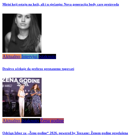
Mirisi koji ostaju na koži, ali i u sjećanju: Nova generacija body care proizvoda
Aktualno
Intervjui
Istaknuto
Društvo očekuje da prebrzo prestanemo tugovati
Aktualno
Istaknuto
Žena godine
Održan Izbor za „Ženu godine“ 2026. powered by Teoxane: Ženom godine proglašena