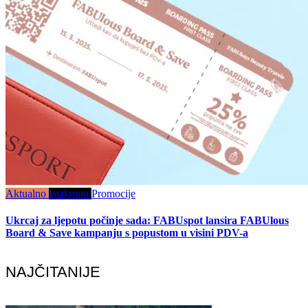
Aktualno
Istaknuto
Promocije
Ukrcaj za ljepotu počinje sada: FABUspot lansira FABUlous
Board & Save kampanju s popustom u visini PDV-a
NAJČITANIJE