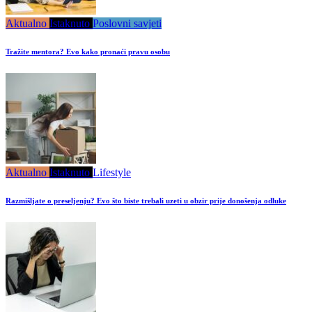
Aktualno
Istaknuto
Poslovni savjeti
Tražite mentora? Evo kako pronaći pravu osobu
Aktualno
Istaknuto
Lifestyle
Razmišljate o preseljenju? Evo što biste trebali uzeti u obzir prije donošenja odluke