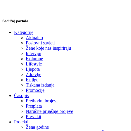
Sadržaj portala
Kategorije
Aktualno
Poslovni savjeti
Žene koje nas inspiriraju
Intervjui
Kolumne
Lifestyle
Ljepota
Zdravlje
Knjige
Tiskana izdanja
Promocije
Časopis
Prethodni brojevi
Pretplata
Naručite prijašnje brojeve
Press kit
Projekti
Žena godine