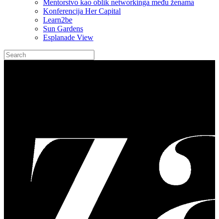
Mentorstvo kao oblik networkinga među ženama
Konferencija Her Capital
Learn2be
Sun Gardens
Esplanade View