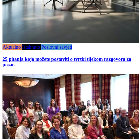
Aktualno
Istaknuto
Poslovni savjeti
25 pitanja koja možete postaviti o tvrtki tijekom razgovora za
posao