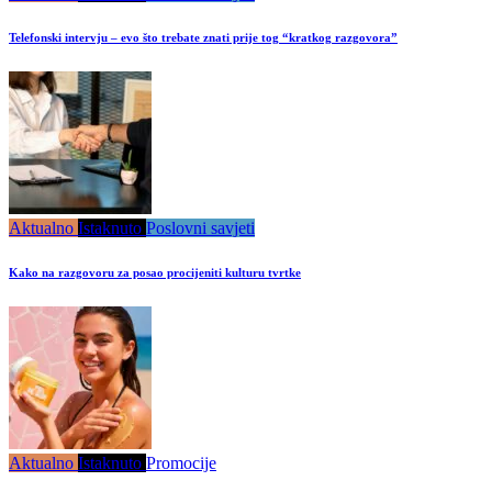
Telefonski intervju – evo što trebate znati prije tog “kratkog razgovora”
Aktualno
Istaknuto
Poslovni savjeti
Kako na razgovoru za posao procijeniti kulturu tvrtke
Aktualno
Istaknuto
Promocije