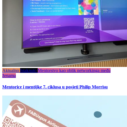
Aktualno
Istaknuto
Mentorstvo kao oblik networkinga među
ženama
Mentorice i mentijke 7. ciklusa u posjeti Philip Morrisu