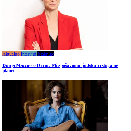
Aktualno
Intervjui
Istaknuto
Dunja Mazzocco Drvar: Mi spašavamo ljudsku vrstu, a ne
planet