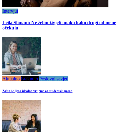
Intervjui
Leila Slimani: Ne želim živjeti onako kako drugi od mene
očekuju
Aktualno
Istaknuto
Poslovni savjeti
Zašto je ljeto idealno vrijeme za studentski posao