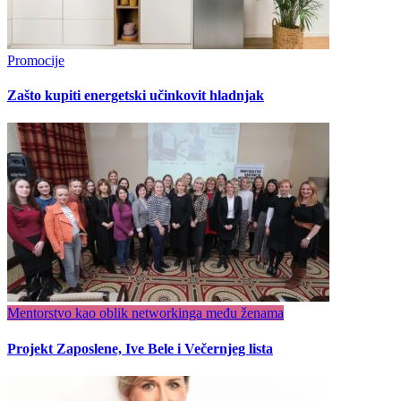
Promocije
Zašto kupiti energetski učinkovit hladnjak
Mentorstvo kao oblik networkinga među ženama
Projekt Zaposlene, Ive Bele i Večernjeg lista