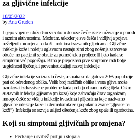
za gljivične infekcije
10/05/2022
by
Ana Gruden
Lijepo vrijeme i duži dani sa sobom donose češće izlete i uživanje u prirodi
i raznim aktivnostima. Međutim, također je sve češća i vidljivija pojava
neželjenih promjena na koži i noktima izazvanih gljivicama. Gljivične
infekcije kože i noktiju uglavnom nastaju zimi zbog nošenja zatvorene
obuće, no pacijenti se obrate za pomoć tek u proljeće ili ljeto kada se
simptomi već pogoršaju. Bitno je prepoznati prve simptome radi bolje
uspješnosti liječenja i prevenirati daljnji razvoj infekcije.
Gljivične infekcije su izrazito česte, a smatra se da gotovo 20% populacije
pati od određenog oblika. Velik broj različitih oblika i vrsta gljiva može
uzrokovati zdravstvene probleme kada probiju obranu našeg tijela. Osim
sustavnih infekcija gljivama (mikoza) koje zahvaćaju čitav organizam,
mnogo češće se viđaju infekcije kvascima i plijesnima koje nazivamo
gljivične infekcije kože ili dermatomikoze (popularno zvane “gljivice na
koži”). Infekcija se razvija uslijed oštećenja kože zbog upale ili ogrebotina.
Koji su simptomi gljivičnih promjena?
Peckanje i svrbež prstiju i stopala