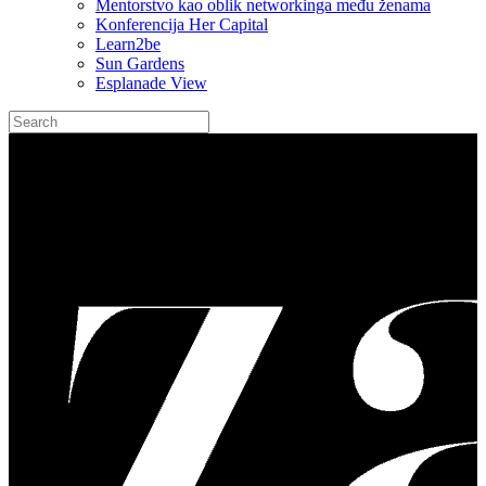
Mentorstvo kao oblik networkinga među ženama
Konferencija Her Capital
Learn2be
Sun Gardens
Esplanade View