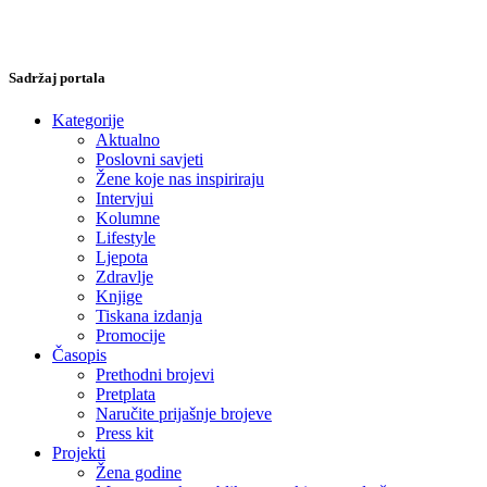
Sadržaj portala
Kategorije
Aktualno
Poslovni savjeti
Žene koje nas inspiriraju
Intervjui
Kolumne
Lifestyle
Ljepota
Zdravlje
Knjige
Tiskana izdanja
Promocije
Časopis
Prethodni brojevi
Pretplata
Naručite prijašnje brojeve
Press kit
Projekti
Žena godine