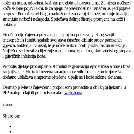
kože na trupu, udovima, kožnim pregibima i preponama. Za njegu nečiste i
kože sklone pojavi akni, te za njegu nepravilnosti na usnama uslijed pojave
herpesa. Pomaže kod blago nadražene i zacrvenjele kože, umiruje iritaciju,
smanjuje svrbež i nelagodu. Sprječava daljnje širenje promjena na koži i
noktima.
Eterično ulje čajevca poznato je i cijenjeno prije svega zbog svojih
antiseptičnih i antifungalnih svojstava (snažno djeluje protiv patogenih
gljivica, bakterija i virusa), te je učinkovito u borbi protiv raznih infekcija.
Najčešće se koristi za liječenje manjih rana, opeklina, akni, atletskog stopala
i gljivičnih infekcija kože.
Propolis djeluje protuupalno, stimulira regeneraciju epidermisa a time i brže
zacjeljivanje. Ekstrakt nevena smanjuje crvenilo i djeluje umirujuće što
dodatno ublažava simptome oštećene, upaljene i kože sklone aknama.
Dermapip Mast s čajevcem i propolisom pronađite u obližnjoj ljekarni, u
PIP maloprodaji ili putem Farmakol
webshopa
.
Share:
Share on: