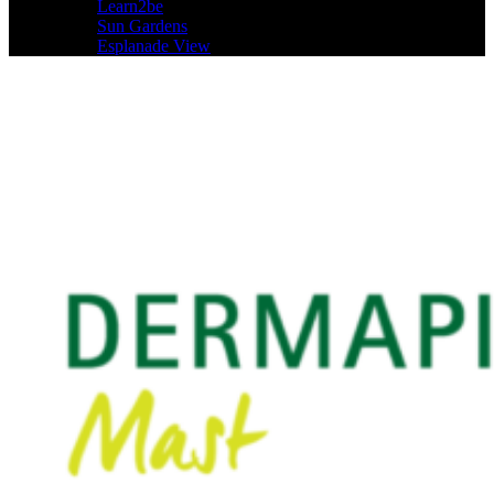
Learn2be
Sun Gardens
Esplanade View