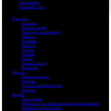
Sun Gardens
Esplanade View
Kategorije
Aktualno
Poslovni savjeti
Žene koje nas inspiriraju
Intervjui
Kolumne
Lifestyle
Ljepota
Zdravlje
Knjige
Tiskana izdanja
Promocije
Časopis
Prethodni brojevi
Pretplata
Naručite prijašnje brojeve
Press kit
Projekti
Žena godine
Mentorstvo kao oblik networkinga među ženama
Konferencija Her Capital