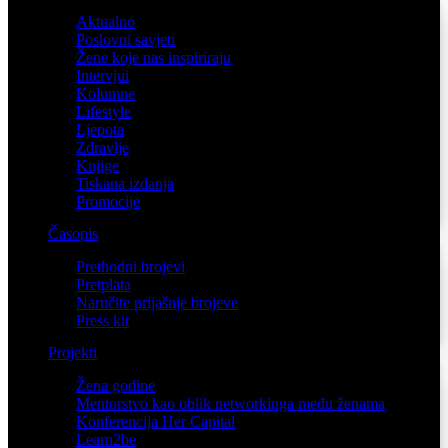
Aktualno
Poslovni savjeti
Žene koje nas inspiriraju
Intervjui
Kolumne
Lifestyle
Ljepota
Zdravlje
Knjige
Tiskana izdanja
Promocije
Časopis
Prethodni brojevi
Pretplata
Naručite prijašnje brojeve
Press kit
Projekti
Žena godine
Mentorstvo kao oblik networkinga među ženama
Konferencija Her Capital
Learn2be