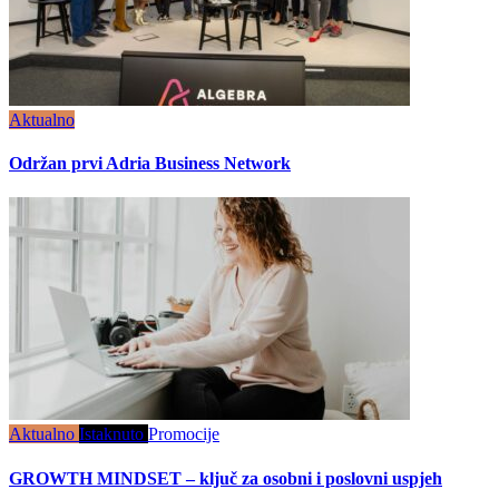
Aktualno
Održan prvi Adria Business Network
Aktualno
Istaknuto
Promocije
GROWTH MINDSET – ključ za osobni i poslovni uspjeh