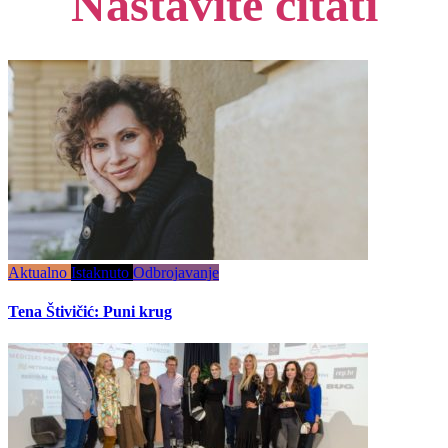
Nastavite čitati
Aktualno
Istaknuto
Odbrojavanje
Tena Štivičić: Puni krug