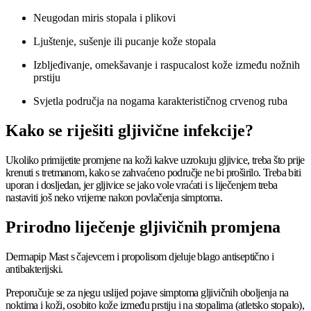
Neugodan miris stopala i plikovi
Ljuštenje, sušenje ili pucanje kože stopala
Izbljeđivanje, omekšavanje i raspucalost kože između nožnih
prstiju
Svjetla područja na nogama karakterističnog crvenog ruba
Kako se riješiti gljivične infekcije?
Ukoliko primijetite promjene na koži kakve uzrokuju gljivice, treba što prije
krenuti s tretmanom, kako se zahvaćeno područje ne bi proširilo.
Treba biti
uporan i dosljedan, jer gljivice se jako vole vraćati i s liječenjem treba
nastaviti još neko vrijeme nakon povlačenja simptoma.
Prirodno liječenje gljivičnih promjena
Dermapip Mast s čajevcem i propolisom djeluje blago antiseptično i
antibakterijski.
Preporučuje se za njegu uslijed pojave simptoma gljivičnih oboljenja na
noktima i koži, osobito kože između prstiju i na stopalima (atletsko stopalo),