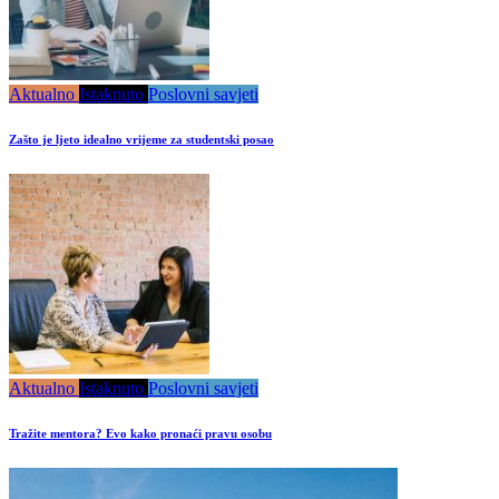
Aktualno
Istaknuto
Poslovni savjeti
Zašto je ljeto idealno vrijeme za studentski posao
Aktualno
Istaknuto
Poslovni savjeti
Tražite mentora? Evo kako pronaći pravu osobu